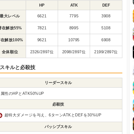
HP
ATK
DEF
最大レベル
6621
7795
3908
潜在解放55%
7821
8995
5108
在解放100%
9621
10795
6908
全体順位
2326/2897位
2098/2897位
2199/2897位
スキルと必殺技
リーダースキル
属性のHPとATK50%UP
必殺技
超特大ダメージを与え、6ターンATKとDEFを30%UP
パッシブスキル