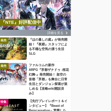
『NTE』好評配信中
詳細を見る
『ほの暮しの庭』が発売開
発売
始！『夜廻』スタッフによ
る不穏な空気の漂う生活
SLG
ファルコムの新作
発売
ARPG『亰都ザナドゥ -桜花
幻舞-』発売開始！ 架空の
首都「亰都」を舞台に日常
生活とダンジョン探索が楽
しめる【攻略wiki開設済
み】
【先行プレイレポート＆イ
特集
ンタビュー】『Beast of
Reincarnation』荒廃した