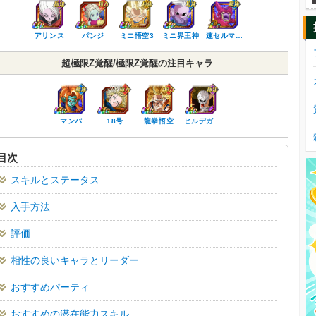
アリンス
パンジ
ミニ悟空3
ミニ界王神
速セルマ…
超極限Z覚醒/極限Z覚醒の注目キャラ
マンバ
18号
龍拳悟空
ヒルデガ…
目次
スキルとステータス
入手方法
評価
相性の良いキャラとリーダー
おすすめパーティ
おすすめの潜在能力スキル