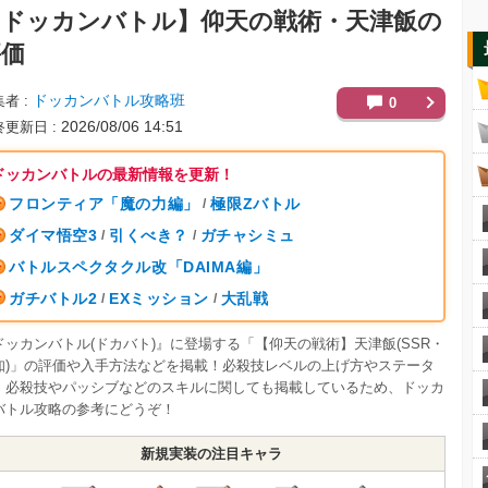
【ドッカンバトル】
仰天の戦術・天津飯の
評価
ドッカンバトル攻略班
集者
0
2026/08/06 14:51
終更新日
ドッカンバトルの最新情報を更新！
フロンティア「魔の力編」
極限Zバトル
/
ダイマ悟空3
引くべき？
ガチャシミュ
/
/
バトルスペクタクル改「DAIMA編」
ガチバトル2
EXミッション
大乱戦
/
/
ドッカンバトル(ドカバト)』に登場する「【仰天の戦術】天津飯(SSR・
知)」の評価や入手方法などを掲載！必殺技レベルの上げ方やステータ
、必殺技やパッシブなどのスキルに関しても掲載しているため、ドッカ
バトル攻略の参考にどうぞ！
新規実装の注目キャラ