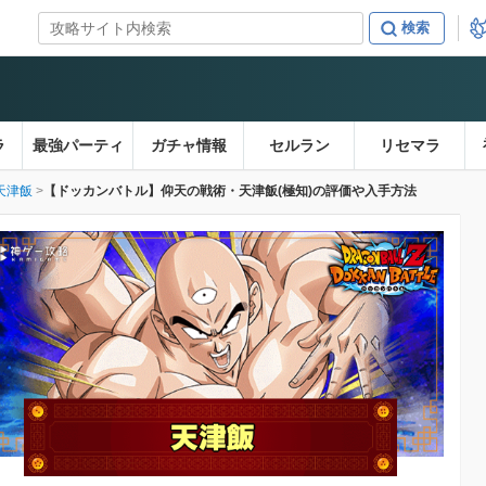
ラ
最強パーティ
ガチャ情報
セルラン
リセマラ
天津飯
【ドッカンバトル】仰天の戦術・天津飯(極知)の評価や入手方法