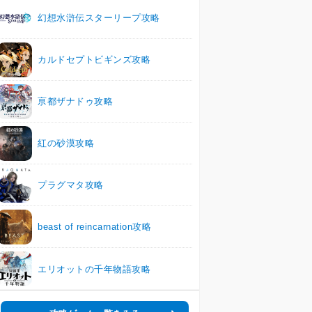
幻想水滸伝スターリープ攻略
カルドセプトビギンズ攻略
亰都ザナドゥ攻略
紅の砂漠攻略
プラグマタ攻略
beast of reincarnation攻略
エリオットの千年物語攻略