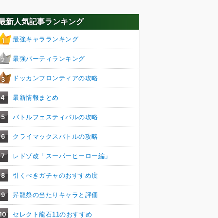
最新人気記事ランキング
最強キャラランキング
1
最強パーティランキング
2
ドッカンフロンティアの攻略
3
4
最新情報まとめ
5
バトルフェスティバルの攻略
6
クライマックスバトルの攻略
7
レドゾ改「スーパーヒーロー編」
8
引くべきガチャのおすすめ度
9
昇龍祭の当たりキャラと評価
10
セレクト龍石11のおすすめ