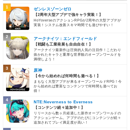
1
ゼンレスゾーンゼロ
【2周年大型アプデで強キャラ実装！】
HoYoverseのアクションRPGが2周年の大型アプデが
実装！システム改善スキマ時間でも遊びやすい！
2
アークナイツ：エンドフィールド
【戦闘も工業発展も自由自在！】
アークナイツ最新作は圧倒的人気の注目作！こだわり
抜かれたキャラと重厚な世界観のオープンワールドを
満喫しよう！
3
原神
【今から始めれば何時間も遊べる！】
まもなく大型アプデが来るオープンワールドRPG！今
から始めれば豊富なコンテンツで何時間も遊べてお
得！
4
NTE:Neverness to Everness
【コンテンツ続々追加中！】
リリースから数ヶ月経過した新作オープンワールドの
アクションゲーム。アプデのたびにコンテンツが続々
追加されてプレイ満足度が高い！