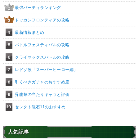
最強パーティランキング
2
ドッカンフロンティアの攻略
3
4
最新情報まとめ
5
バトルフェスティバルの攻略
6
クライマックスバトルの攻略
7
レドゾ改「スーパーヒーロー編」
8
引くべきガチャのおすすめ度
9
昇龍祭の当たりキャラと評価
10
セレクト龍石11のおすすめ
人気記事