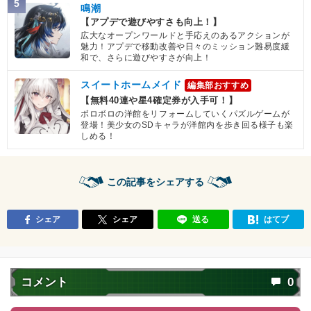
5
鳴潮
【アプデで遊びやすさも向上！】
広大なオープンワールドと手応えのあるアクションが
魅力！アプデで移動改善や日々のミッション難易度緩
和で、さらに遊びやすさが向上！
スイートホームメイド
編集部おすすめ
【無料40連や星4確定券が入手可！】
ボロボロの洋館をリフォームしていくパズルゲームが
登場！美少女のSDキャラが洋館内を歩き回る様子も楽
しめる！
この記事をシェアする
シェア
シェア
送る
はてブ
コメント
0