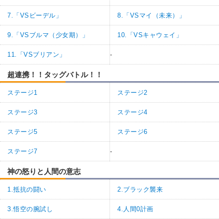
7.「VSビーデル」
8.「VSマイ（未来）」
9.「VSブルマ（少女期）」
10.「VSキャウェイ」
11.「VSブリアン」
-
超連携！！タッグバトル！！
ステージ1
ステージ2
ステージ3
ステージ4
ステージ5
ステージ6
ステージ7
-
神の怒りと人間の意志
1.抵抗の闘い
2.ブラック襲来
3.悟空の腕試し
4.人間0計画