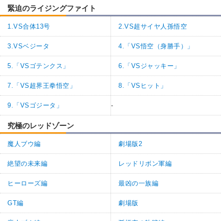
緊迫のライジングファイト
1.VS合体13号
2.VS超サイヤ人孫悟空
3.VSベジータ
4.「VS悟空（身勝手）」
5.「VSゴテンクス」
6.「VSジャッキー」
7.「VS超界王拳悟空」
8.「VSヒット」
9.「VSゴジータ」
-
究極のレッドゾーン
魔人ブウ編
劇場版2
絶望の未来編
レッドリボン軍編
ヒーローズ編
最凶の一族編
GT編
劇場版