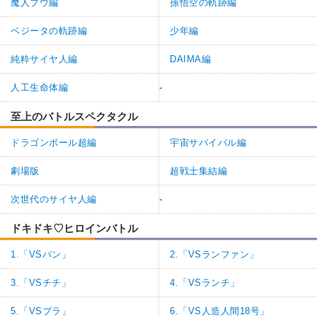
魔人ブウ編
孫悟空の軌跡編
ベジータの軌跡編
少年編
純粋サイヤ人編
DAIMA編
人工生命体編
-
至上のバトルスペクタクル
ドラゴンボール超編
宇宙サバイバル編
劇場版
超戦士集結編
次世代のサイヤ人編
-
ドキドキ♡ヒロインバトル
1.「VSパン」
2.「VSランファン」
3.「VSチチ」
4.「VSランチ」
5.「VSブラ」
6.「VS人造人間18号」