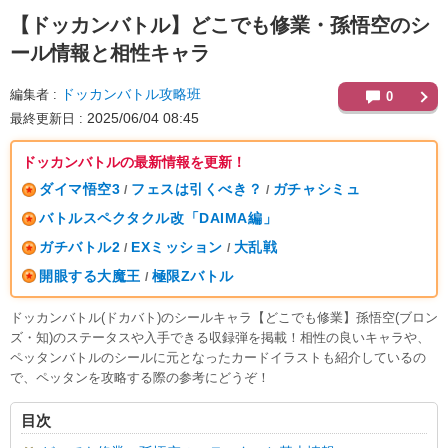
【ドッカンバトル】
どこでも修業・孫悟空のシ
ール情報と相性キャラ
ドッカンバトル攻略班
編集者
0
2025/06/04 08:45
最終更新日
ドッカンバトルの最新情報を更新！
ダイマ悟空3
フェスは引くべき？
ガチャシミュ
/
/
バトルスペクタクル改「DAIMA編」
ガチバトル2
EXミッション
大乱戦
/
/
開眼する大魔王
極限Zバトル
/
ドッカンバトル(ドカバト)のシールキャラ【どこでも修業】孫悟空(ブロン
ズ・知)のステータスや入手できる収録弾を掲載！相性の良いキャラや、
ペッタンバトルのシールに元となったカードイラストも紹介しているの
で、ペッタンを攻略する際の参考にどうぞ！
目次