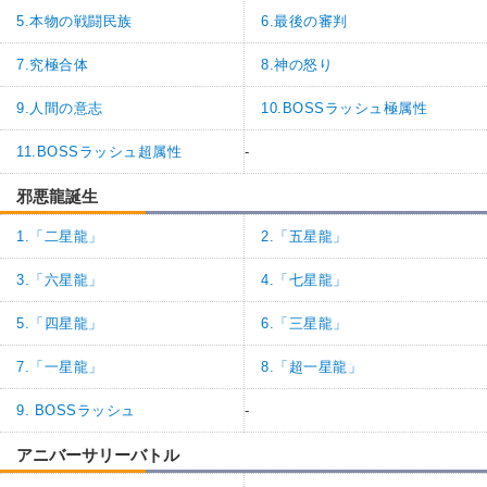
5.本物の戦闘民族
6.最後の審判
7.究極合体
8.神の怒り
9.人間の意志
10.BOSSラッシュ極属性
11.BOSSラッシュ超属性
-
邪悪龍誕生
1.「二星龍」
2.「五星龍」
3.「六星龍」
4.「七星龍」
5.「四星龍」
6.「三星龍」
7.「一星龍」
8.「超一星龍」
9. BOSSラッシュ
-
アニバーサリーバトル