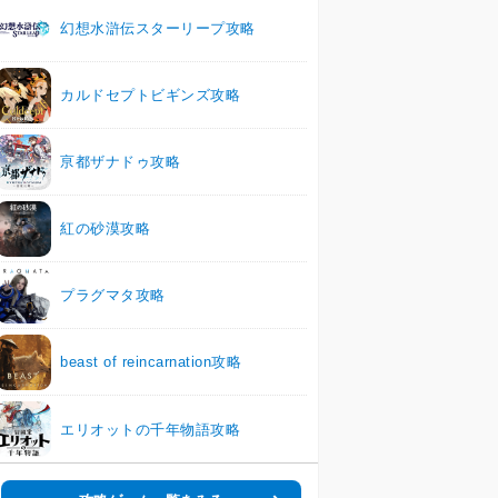
幻想水滸伝スターリープ攻略
カルドセプトビギンズ攻略
亰都ザナドゥ攻略
紅の砂漠攻略
プラグマタ攻略
beast of reincarnation攻略
エリオットの千年物語攻略