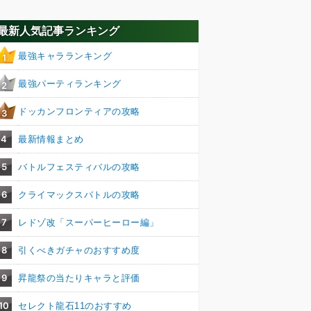
最新人気記事ランキング
最強キャラランキング
1
最強パーティランキング
2
ドッカンフロンティアの攻略
3
4
最新情報まとめ
5
バトルフェスティバルの攻略
6
クライマックスバトルの攻略
7
レドゾ改「スーパーヒーロー編」
8
引くべきガチャのおすすめ度
9
昇龍祭の当たりキャラと評価
10
セレクト龍石11のおすすめ