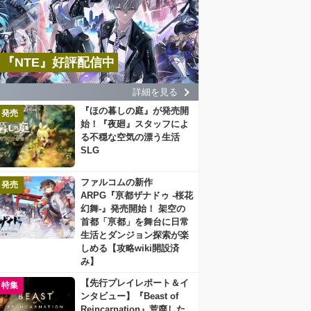
『NTE』好評配信中
詳細を見る
『ほの暮しの庭』が発売開
発売
始！『夜廻』スタッフによ
る不穏な空気の漂う生活
SLG
ファルコムの新作
発売
ARPG『亰都ザナドゥ -桜花
幻舞-』発売開始！ 架空の
首都「亰都」を舞台に日常
生活とダンジョン探索が楽
しめる【攻略wiki開設済
み】
【先行プレイレポート＆イ
特集
ンタビュー】『Beast of
Reincarnation』荒廃した