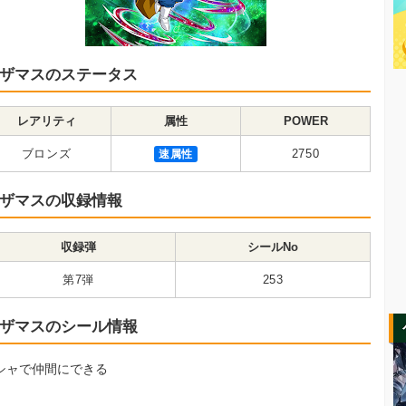
ザマスのステータス
レアリティ
属性
POWER
ブロンズ
速属性
2750
ザマスの収録情報
収録弾
シールNo
第7弾
253
ザマスのシール情報
シャで仲間にできる