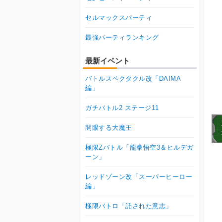
セルマックスパーティ
最強パーティランキング
最新イベント
バトルスペクタクル改「DAIMA
編」
ガチバトル2 ステージ11
開眼する大魔王
極限Zバトル「龍拳悟空3＆ヒルデガ
ーン」
レッドゾーン改「スーパーヒーロー
編」
極限バトロ「託された意志」