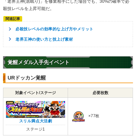
「老界王神(居眠り)」を修業相手にした場合でも、30%の確率で必
殺技レベルを上昇可能だ。
必殺技レベルの効率的な上げ方やメリット
老界王神の使い方と技上げ素材
覚醒メダル入手先イベント
URドッカン覚醒
対象イベント/ステージ
必要枚数
×77枚
スリル満点大活劇
ステージ1