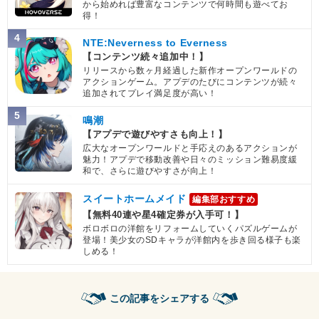
から始めれば豊富なコンテンツで何時間も遊べてお
得！
4
NTE:Neverness to Everness
【コンテンツ続々追加中！】
リリースから数ヶ月経過した新作オープンワールドの
アクションゲーム。アプデのたびにコンテンツが続々
追加されてプレイ満足度が高い！
5
鳴潮
【アプデで遊びやすさも向上！】
広大なオープンワールドと手応えのあるアクションが
魅力！アプデで移動改善や日々のミッション難易度緩
和で、さらに遊びやすさが向上！
スイートホームメイド
編集部おすすめ
【無料40連や星4確定券が入手可！】
ボロボロの洋館をリフォームしていくパズルゲームが
登場！美少女のSDキャラが洋館内を歩き回る様子も楽
しめる！
この記事をシェアする