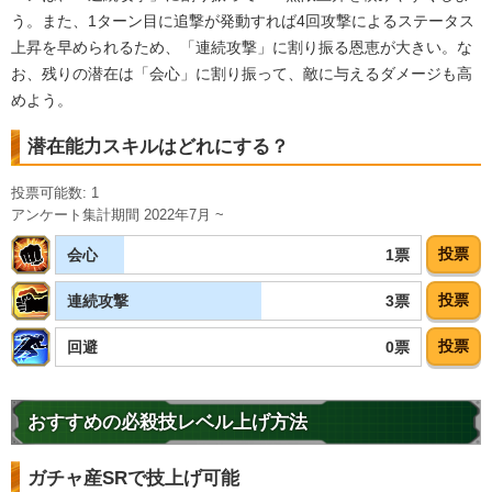
う。また、1ターン目に追撃が発動すれば4回攻撃によるステータス
上昇を早められるため、「連続攻撃」に割り振る恩恵が大きい。な
お、残りの潜在は「会心」に割り振って、敵に与えるダメージも高
めよう。
潜在能力スキルはどれにする？
投票可能数: 1
アンケート集計期間 2022年7月 ~
投票
1票
会心
投票
3票
連続攻撃
投票
0票
回避
おすすめの必殺技レベル上げ方法
ガチャ産SRで技上げ可能