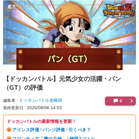
【ドッカンバトル】
元気少女の活躍・パン
（GT）の評価
ドッカンバトル攻略班
編集者
0
2026/08/06 14:53
最終更新日
ドッカンバトルの最新情報を更新！
アリンス評価
パンジ評価
引くべき？
/
/
フロンティア「魔の力編」
極限Zバトル
/