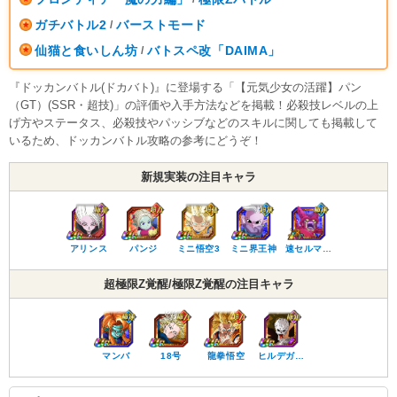
ガチバトル2
バーストモード
/
仙猫と食いしん坊
バトスペ改「DAIMA」
/
『ドッカンバトル(ドカバト)』に登場する「【元気少女の活躍】パン
（GT）(SSR・超技)」の評価や入手方法などを掲載！必殺技レベルの上
げ方やステータス、必殺技やパッシブなどのスキルに関しても掲載して
いるため、ドッカンバトル攻略の参考にどうぞ！
新規実装の注目キャラ
アリンス
パンジ
ミニ悟空3
ミニ界王神
速セルマ…
超極限Z覚醒/極限Z覚醒の注目キャラ
マンバ
18号
龍拳悟空
ヒルデガ…