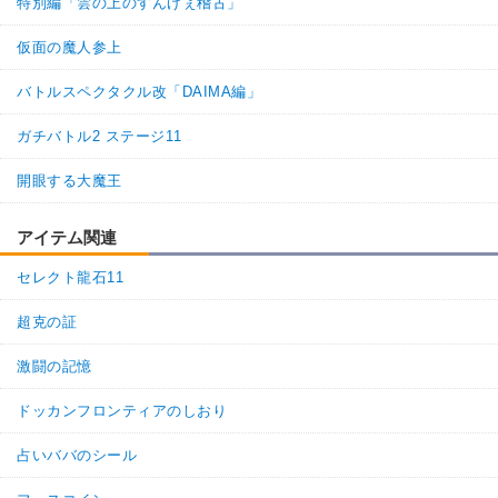
特別編「雲の上のすんげぇ稽古」
仮面の魔人参上
バトルスペクタクル改「DAIMA編」
ガチバトル2 ステージ11
開眼する大魔王
アイテム関連
セレクト龍石11
超克の証
激闘の記憶
ドッカンフロンティアのしおり
占いババのシール