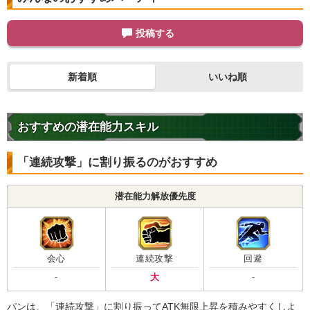
投稿する
新着順
いいね順
おすすめの潜在能力スキル
「連続攻撃」に割り振るのがおすすめ
潜在能力解放優先度
会心
連続攻撃
回避
-
大
-
パンは、「連続攻撃」に割り振ってATK無限上昇を積みやすくしよ