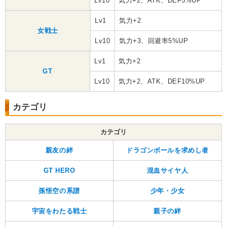
Lv10
気力+2、ATK、DEF5%UP
Lv1
気力+2
女戦士
Lv10
気力+3、回避率5%UP
Lv1
気力+2
GT
Lv10
気力+2、ATK、DEF10%UP
カテゴリ
カテゴリ
親友の絆
ドラゴンボールを求めし者
GT HERO
混血サイヤ人
孫悟空の系譜
少年・少女
宇宙をわたる戦士
親子の絆