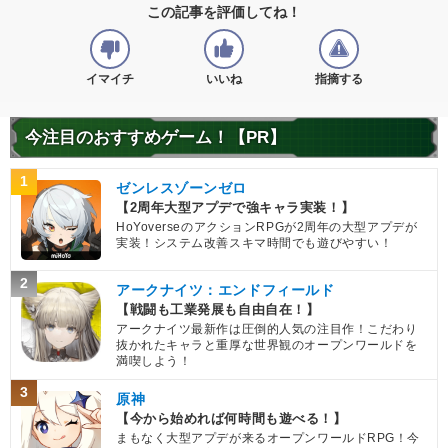
この記事を評価してね！
イマイチ
いいね
指摘する
今注目のおすすめゲーム！【PR】
1
ゼンレスゾーンゼロ
【2周年大型アプデで強キャラ実装！】
HoYoverseのアクションRPGが2周年の大型アプデが
実装！システム改善スキマ時間でも遊びやすい！
2
アークナイツ：エンドフィールド
【戦闘も工業発展も自由自在！】
アークナイツ最新作は圧倒的人気の注目作！こだわり
抜かれたキャラと重厚な世界観のオープンワールドを
満喫しよう！
3
原神
【今から始めれば何時間も遊べる！】
まもなく大型アプデが来るオープンワールドRPG！今