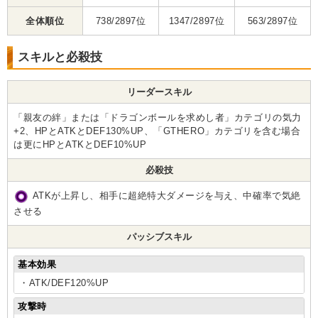
全体順位
738/2897位
1347/2897位
563/2897位
スキルと必殺技
リーダースキル
「親友の絆」または「ドラゴンボールを求めし者」カテゴリの気力
+2、HPとATKとDEF130%UP、「GTHERO」カテゴリを含む場合
は更にHPとATKとDEF10%UP
必殺技
ATKが上昇し、相手に超絶特大ダメージを与え、中確率で気絶
させる
パッシブスキル
基本効果
・ATK/DEF120%UP
攻撃時