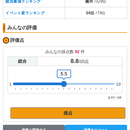
総合最強ランキング
圏外
/329位
イベント産ランキング
66位
/79位
みんなの評価
評価点
みんなの採点数
92
件
8.8
総合
/
10
点
5.5
1
10
採点