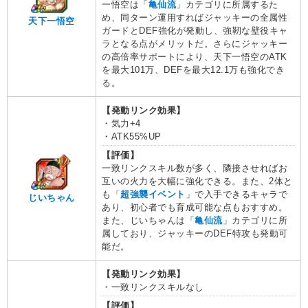
一悟空は「
亀仙流
」カテゴリに所属するた
め、同ターン運用すればジャッキーの全属性
天下一悟空
ガードとDEF強化が発動し、強靭な壁役キャ
ラとなる点がメリットだ。さらにジャッキー
の高倍率サポートにより、天下一悟空のATK
を最大101万、DEFを最大12.1万も強化でき
る。
【発動リンク効果】
・気力+4
・ATK55%UP
【評価】
一致リンクスキル数が多く、隣接させればお
互いの火力を大幅に強化できる。また、2体と
も「
超強襲イベント
」で入手できるキャラで
じいちゃん
あり、初心者でも育成可能な点もおすすめ。
また、じいちゃんは「
亀仙流
」カテゴリに所
属しており、ジャッキーのDEF特攻も発動可
能だ。
【発動リンク効果】
・一致リンクスキルなし
【評価】