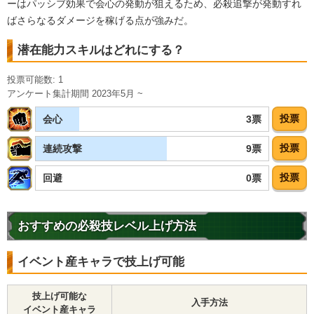
ーはパッシブ効果で会心の発動が狙えるため、必殺追撃が発動すれ
【発動リンク効果】
ばさらなるダメージを稼げる点が強みだ。
・
気力+5
・
ATK+20%
潜在能力スキルはどれにする？
【一致するリンクスキル(
4
)】
投票可能数: 1
至高の戦士
不思議な大冒険
じいちゃん
アンケート集計期間 2023年5月 ~
ドラゴンボールの導き
限界突破
7.0
/
10
点
投票
【一致するカテゴリー(
3
)】
3票
会心
少年編
地球人
地球育ちの戦士
投票
9票
連続攻撃
【発動リンク効果】
・
気力+4
投票
0票
回避
・
ATK+20%
【一致するリンクスキル(
3
)】
不思議な大冒険
おすすめの必殺技レベル上げ方法
ドラゴンボールの導き
限界突破
クリリン
イベント産キャラで技上げ可能
【一致するカテゴリー(
6
)】
7.0
/
10
点
天下一武道会
少年編
地球人
技上げ可能な
頭脳戦
地球育ちの戦士
入手方法
イベント産キャラ