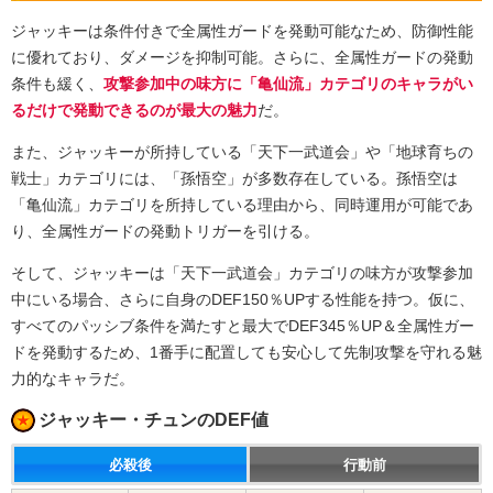
ジャッキーは条件付きで全属性ガードを発動可能なため、防御性能
に優れており、ダメージを抑制可能。さらに、全属性ガードの発動
条件も緩く、
攻撃参加中の味方に「亀仙流」カテゴリのキャラがい
るだけで発動できるのが最大の魅力
だ。
また、ジャッキーが所持している「天下一武道会」や「地球育ちの
戦士」カテゴリには、「孫悟空」が多数存在している。孫悟空は
「亀仙流」カテゴリを所持している理由から、同時運用が可能であ
り、全属性ガードの発動トリガーを引ける。
そして、ジャッキーは「天下一武道会」カテゴリの味方が攻撃参加
中にいる場合、さらに自身のDEF150％UPする性能を持つ。仮に、
すべてのパッシブ条件を満たすと最大でDEF345％UP＆全属性ガー
ドを発動するため、1番手に配置しても安心して先制攻撃を守れる魅
力的なキャラだ。
ジャッキー・チュンのDEF値
必殺後
行動前