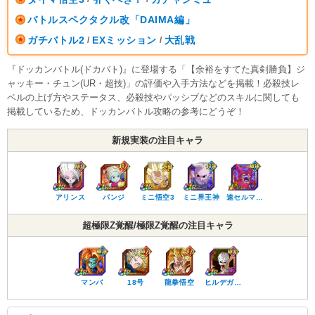
バトルスペクタクル改「DAIMA編」
ガチバトル2
EXミッション
大乱戦
/
/
『ドッカンバトル(ドカバト)』に登場する「【余裕をすてた真剣勝負】ジ
ャッキー・チュン(UR・超技)」の評価や入手方法などを掲載！必殺技レ
ベルの上げ方やステータス、必殺技やパッシブなどのスキルに関しても
掲載しているため、ドッカンバトル攻略の参考にどうぞ！
新規実装の注目キャラ
アリンス
パンジ
ミニ悟空3
ミニ界王神
速セルマ…
超極限Z覚醒/極限Z覚醒の注目キャラ
マンバ
18号
龍拳悟空
ヒルデガ…