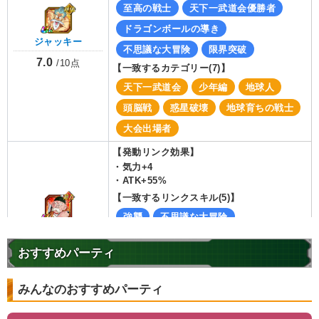
至高の戦士
天下一武道会優勝者
ドラゴンボールの導き
ジャッキー
不思議な大冒険
限界突破
7.0
/
10
点
【一致するカテゴリー(
7
)】
天下一武道会
少年編
地球人
頭脳戦
惑星破壊
地球育ちの戦士
大会出場者
【発動リンク効果】
・
気力+4
・
ATK+55%
【一致するリンクスキル(
5
)】
強襲
不思議な大冒険
じいちゃん
ドラゴンボールの導き
限界突破
7.0
/
10
点
おすすめパーティ
超強襲
【一致するカテゴリー(
3
)】
みんなのおすすめパーティ
少年編
地球人
地球育ちの戦士