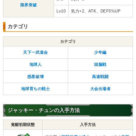
限界突破
Lv10
気力+2、ATK、DEF5%UP
カテゴリ
カテゴリ
天下一武道会
少年編
地球人
頭脳戦
惑星破壊
高速戦闘
地球育ちの戦士
大会出場者
ジャッキー・チュンの入手方法
覚醒初期状態
入手方法