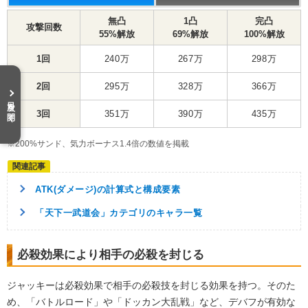
無凸
1凸
完凸
攻撃回数
55%解放
69%解放
100%解放
1回
240万
267万
298万
2回
295万
328万
366万
目次を開く
3回
351万
390万
435万
※200%サンド、気力ボーナス1.4倍の数値を掲載
ATK(ダメージ)の計算式と構成要素
「天下一武道会」カテゴリのキャラ一覧
必殺効果により相手の必殺を封じる
ジャッキーは必殺効果で相手の必殺技を封じる効果を持つ。そのた
め、「バトルロード」や「ドッカン大乱戦」など、デバフが有効な