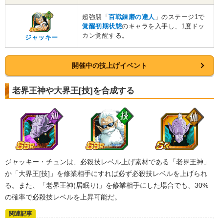
大会出場者
超強襲「
百戦錬磨の達人
」のステージ1で
【発動リンク効果】
覚醒初期状態
のキャラを入手し、1度ドッ
・
気力+4
カン覚醒する。
ジャッキー
・
ATK+20%
【一致するリンクスキル(
3
)】
開催中の技上げイベント
不思議な大冒険
天津飯
ドラゴンボールの導き
限界突破
7.0
老界王神や大界王[技]を合成する
/
10
点
【一致するカテゴリー(
5
)】
天下一武道会
少年編
地球人
地球育ちの戦士
大会出場者
【発動リンク効果】
・
気力+4
・
ATK+20%
ジャッキー・チュンは、必殺技レベル上げ素材である「老界王神」
【一致するリンクスキル(
3
)】
か「大界王[技]」を修業相手にすれば必ず必殺技レベルを上げられ
不思議な大冒険
る。また、「老界王神(居眠り)」を修業相手にした場合でも、30%
天津飯
ドラゴンボールの導き
限界突破
の確率で必殺技レベルを上昇可能だ。
7.0
/
10
点
【一致するカテゴリー(
5
)】