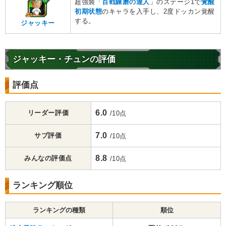
超強襲「
百戦錬磨の達人
」のステージ1で
覚醒
初期状態
のキャラを入手し、2度ドッカン覚醒
する。
ジャッキー
ジャッキー・チュンの評価
評価点
6.0
リーダー評価
/10点
7.0
サブ評価
/10点
8.8
みんなの評価点
/10点
ランキング順位
ランキングの種類
順位