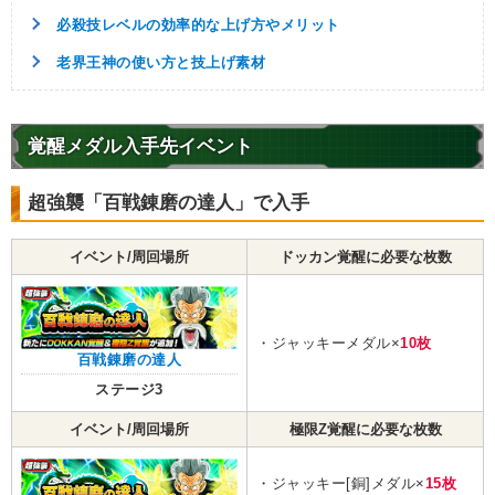
天下一武道会
少年編
地球人
必殺技レベルの効率的な上げ方やメリット
地球育ちの戦士
大会出場者
老界王神の使い方と技上げ素材
【発動リンク効果】
・
気力+4
・
ATK+20%
覚醒メダル入手先イベント
【一致するリンクスキル(
3
)】
不思議な大冒険
餃子
超強襲「百戦錬磨の達人」で入手
ドラゴンボールの導き
限界突破
7.5
/
10
点
【一致するカテゴリー(
5
)】
イベント/周回場所
ドッカン覚醒に必要な枚数
地球人
天下一武道会
少年編
地球育ちの戦士
大会出場者
【発動リンク効果】
・ジャッキーメダル×
10枚
・
気力+4
百戦錬磨の達人
・
ATK+20%
ステージ3
【一致するリンクスキル(
3
)】
イベント/周回場所
極限Z覚醒に必要な枚数
ドラゴンボールの導き
ランファン
不思議な大冒険
限界突破
・ジャッキー[銅]メダル×
15枚
8.5
/
10
点
【一致するカテゴリー(
5
)】