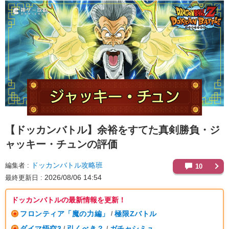
【ドッカンバトル】
余裕をすてた真剣勝負・ジ
ャッキー・チュンの評価
ドッカンバトル攻略班
編集者
10
2026/08/06 14:54
最終更新日
ドッカンバトルの最新情報を更新！
フロンティア「魔の力編」
極限Zバトル
/
ダイマ悟空3
引くべき？
ガチャシミュ
/
/