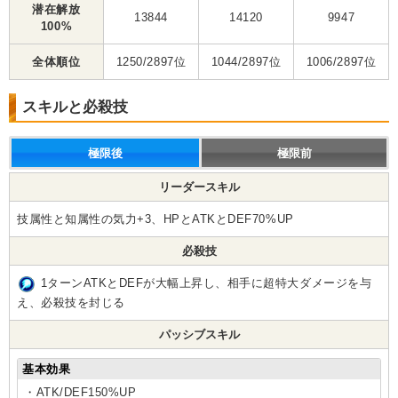
潜在解放
13844
14120
9947
100%
全体順位
1250/2897位
1044/2897位
1006/2897位
スキルと必殺技
極限後
極限前
リーダースキル
技属性と知属性の気力+3、HPとATKとDEF70%UP
必殺技
1ターンATKとDEFが大幅上昇し、相手に超特大ダメージを与
え、必殺技を封じる
パッシブスキル
基本効果
・ATK/DEF150%UP