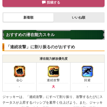
【発動リンク効果】
投稿する
・
気力+3
・
ATK+35%
【一致するリンクスキル(
4
)】
新着順
いいね順
至高の戦士
強襲
超強襲
桃白白
限界突破
7.0
/
10
点
おすすめの潜在能力スキル
【一致するカテゴリー(
4
)】
天下一武道会
地球人
「連続攻撃」に割り振るのがおすすめ
地球育ちの戦士
大会出場者
【発動リンク効果】
潜在能力解放優先度
・
気力+5
・
ATK+20%
【一致するリンクスキル(
4
)】
天下一武道会優勝者
不思議な大冒険
会心
連続攻撃
回避
アックマン
ドラゴンボールの導き
限界突破
-
大
-
7.0
/
10
点
【一致するカテゴリー(
4
)】
ジャッキーは、「連続攻撃」にすべて割り振り、攻撃するたびにス
大会出場者
天下一武道会
少年編
テータスが上昇するパッシブを素早く仕上げよう。また、ジャッキ
地球人