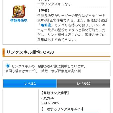
一致リンクスキルなし
【評価】
聖龍祭悟空がリーダーの場合にジャッキーを
200%補正で使用できる。また、聖龍祭悟空は
聖龍祭悟空
「
亀仙流
」カテゴリを持っており、ジャッキ
ーを一級品の壁役キャラへと強化可能だ。た
だし、リンク相性は悪いため、隣接させての
運用はおすすめできない。
リンクスキル相性TOP30
リンクスキルの一致数が多い順に掲載しています。
※同じ場合はカテゴリ一致数、サブ評価点が高い順
レベル1
レベル10
【発動リンク効果】
・
気力+6
・
ATK+20%
【一致するリンクスキル(
5
)】