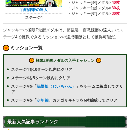
・ジャッキー[銀]メダル×
40枚
天下一武道会
少年編
地球人
・ジャッキー[金]メダル×
30枚
百戦錬磨の達人
・ジャッキー[虹]メダル×
30枚
地球育ちの戦士
大会出場者
ステージ4
【発動リンク効果】
ジャッキーの極限Z覚醒メダルは、超強襲「百戦錬磨の達人」のス
・
気力+4
テージ4で挑戦できるミッションの達成報酬として獲得可能だ。
・
ATK+20%
【一致するリンクスキル(
3
)】
ミッション一覧
不思議な大冒険
ヤムチャ
極限Z覚醒メダルの入手ミッション
ドラゴンボールの導き
限界突破
8.0
/
10
点
【一致するカテゴリー(
5
)】
ステージ4を10ターン以内にクリア
天下一武道会
少年編
地球人
ステージ4を5ターン以内にクリア
地球育ちの戦士
大会出場者
ステージ4を「
孫悟飯（じいちゃん）
」をチームに編成してクリ
ア
【発動リンク効果】
・
気力+3
ステージ4を「
少年編
」カテゴリキャラを6体編成してクリア
・
ATK+20%
【一致するリンクスキル(
3
)】
天下一武道会優勝者
不思議な大冒険
最新人気記事ランキング
アックマン
ドラゴンボールの導き