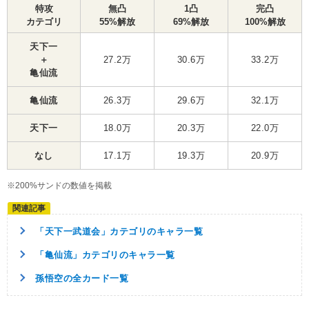
特攻
無凸
1凸
完凸
カテゴリ
55%解放
69%解放
100%解放
天下一
＋
27.2万
30.6万
33.2万
亀仙流
亀仙流
26.3万
29.6万
32.1万
天下一
18.0万
20.3万
22.0万
なし
17.1万
19.3万
20.9万
※200%サンドの数値を掲載
「天下一武道会」カテゴリのキャラ一覧
「亀仙流」カテゴリのキャラ一覧
孫悟空の全カード一覧