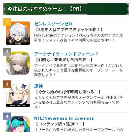
今注目のおすすめゲーム！【PR】
1
ゼンレスゾーンゼロ
【2周年大型アプデで強キャラ実装！】
HoYoverseのアクションRPGが2周年の大型アプデが
実装！システム改善スキマ時間でも遊びやすい！
2
アークナイツ：エンドフィールド
【戦闘も工業発展も自由自在！】
アークナイツ最新作は圧倒的人気の注目作！こだわり
抜かれたキャラと重厚な世界観のオープンワールドを
満喫しよう！
3
原神
【今から始めれば何時間も遊べる！】
まもなく大型アプデが来るオープンワールドRPG！今
から始めれば豊富なコンテンツで何時間も遊べてお
得！
4
NTE:Neverness to Everness
【コンテンツ続々追加中！】
リリースから数ヶ月経過した新作オープンワールドの