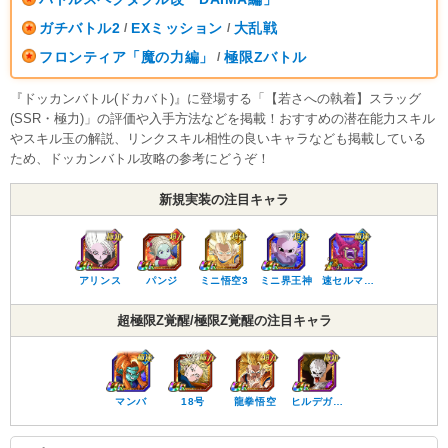
ガチバトル2
EXミッション
大乱戦
/
/
フロンティア「魔の力編」
極限Zバトル
/
『ドッカンバトル(ドカバト)』に登場する「【若さへの執着】スラッグ
(SSR・極力)」の評価や入手方法などを掲載！おすすめの潜在能力スキル
やスキル玉の解説、リンクスキル相性の良いキャラなども掲載している
ため、ドッカンバトル攻略の参考にどうぞ！
新規実装の注目キャラ
アリンス
パンジ
ミニ悟空3
ミニ界王神
速セルマ…
超極限Z覚醒/極限Z覚醒の注目キャラ
マンバ
18号
龍拳悟空
ヒルデガ…