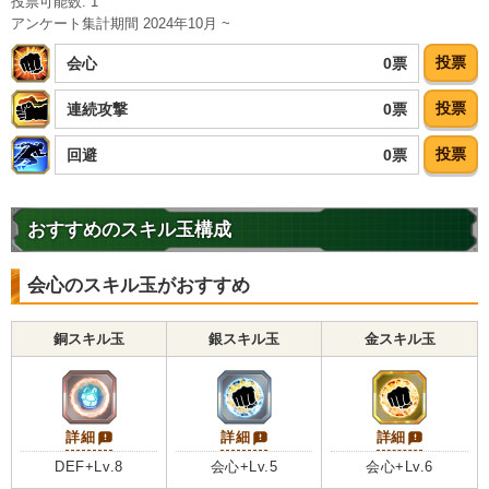
投票可能数: 1
アンケート集計期間 2024年10月 ~
投票
0票
会心
投票
0票
連続攻撃
投票
0票
回避
おすすめのスキル玉構成
会心のスキル玉がおすすめ
銅スキル玉
銀スキル玉
金スキル玉
詳細
詳細
詳細
DEF+Lv.8
会心+Lv.5
会心+Lv.6