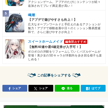
アクションゲーム。アプデのたびにコンテンツが続々
追加されてプレイ満足度が高い！
5
鳴潮
【アプデで遊びやすさも向上！】
広大なオープンワールドと手応えのあるアクションが
魅力！アプデで移動改善や日々のミッション難易度緩
和で、さらに遊びやすさが向上！
スイートホームメイド
編集部おすすめ
【無料40連や星4確定券が入手可！】
ボロボロの洋館をリフォームしていくパズルゲームが
登場！美少女のSDキャラが洋館内を歩き回る様子も楽
しめる！
この記事をシェアする
シェア
シェア
送る
はてブ