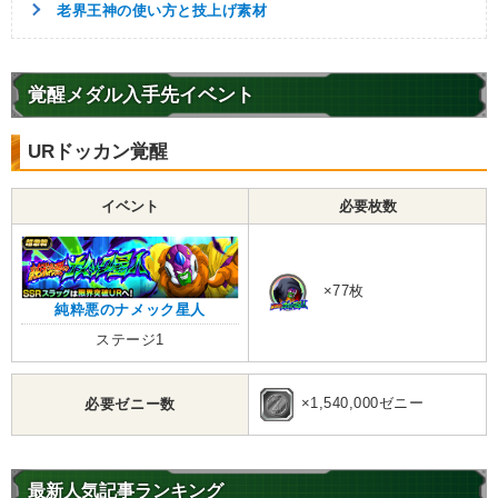
老界王神の使い方と技上げ素材
覚醒メダル入手先イベント
URドッカン覚醒
イベント
必要枚数
×77枚
純粋悪のナメック星人
ステージ1
×1,540,000ゼニー
必要ゼニー数
最新人気記事ランキング