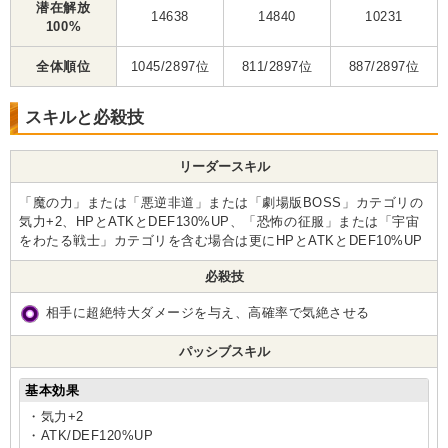
潜在解放
14638
14840
10231
100%
全体順位
1045/2897位
811/2897位
887/2897位
スキルと必殺技
リーダースキル
「魔の力」または「悪逆非道」または「劇場版BOSS」カテゴリの
気力+2、HPとATKとDEF130%UP、「恐怖の征服」または「宇宙
をわたる戦士」カテゴリを含む場合は更にHPとATKとDEF10%UP
必殺技
相手に超絶特大ダメージを与え、高確率で気絶させる
パッシブスキル
基本効果
・気力+2
・ATK/DEF120%UP