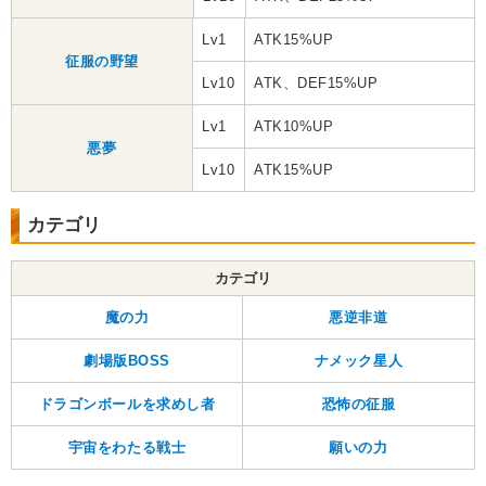
Lv1
ATK15%UP
征服の野望
Lv10
ATK、DEF15%UP
Lv1
ATK10%UP
悪夢
Lv10
ATK15%UP
カテゴリ
カテゴリ
魔の力
悪逆非道
劇場版BOSS
ナメック星人
ドラゴンボールを求めし者
恐怖の征服
宇宙をわたる戦士
願いの力