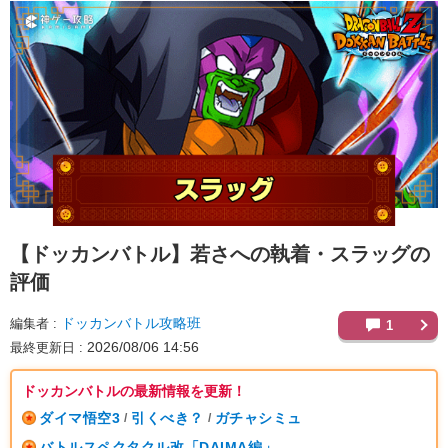
【ドッカンバトル】
若さへの執着・スラッグの
評価
ドッカンバトル攻略班
編集者
1
2026/08/06 14:56
最終更新日
ドッカンバトルの最新情報を更新！
ダイマ悟空3
引くべき？
ガチャシミュ
/
/
バトルスペクタクル改「DAIMA編」