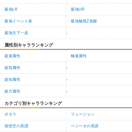
最強LR
最強UR
最強イベント産
最強極限Z覚醒
最強天下一産
-
属性別キャラランキング
超速属性
極速属性
超技属性
-
超知属性
-
超力属性
-
カテゴリ別キャラランキング
ポタラ
フュージョン
孫悟空の系譜
ベジータの系譜