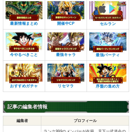
最新情報まとめ
開催中CP
セルラン
今やるべきこと
最強キャラ
最強パーティ
おすすめガチャ
リセマラ
序盤の進め方
記事の編集者情報
編集者
プロフィール
ランク999のメンバーが在籍。天下一武道会の