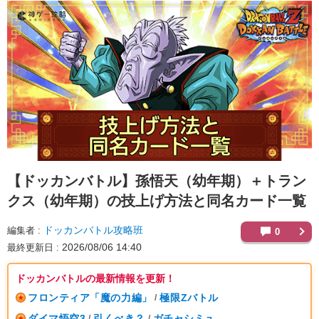
【ドッカンバトル】
孫悟天（幼年期）＋トラン
クス（幼年期）の技上げ方法と同名カード一覧
ドッカンバトル攻略班
編集者
0
2026/08/06 14:40
最終更新日
ドッカンバトルの最新情報を更新！
フロンティア「魔の力編」
極限Zバトル
/
ダイマ悟空3
引くべき？
ガチャシミュ
/
/