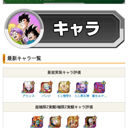
最新キャラ一覧
新規実装キャラ評価
アリンス
パンジ
ミニ悟空3
ミニ界王神
速セルマ…
超極限Z覚醒/極限Z覚醒キャラ評価