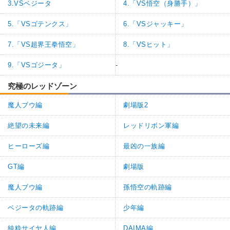
3.VSベジータ
4.「VS悟空（身勝手）」
5.「VSゴテンクス」
6.「VSジャッキー」
7.「VS超界王拳悟空」
8.「VSヒット」
9.「VSゴジータ」
-
究極のレッドゾーン
魔人ブウ編
劇場版2
絶望の未来編
レッドリボン軍編
ヒーローズ編
最凶の一族編
GT編
劇場版
魔人ブウ編
孫悟空の軌跡編
ベジータの軌跡編
少年編
純粋サイヤ人編
DAIMA編