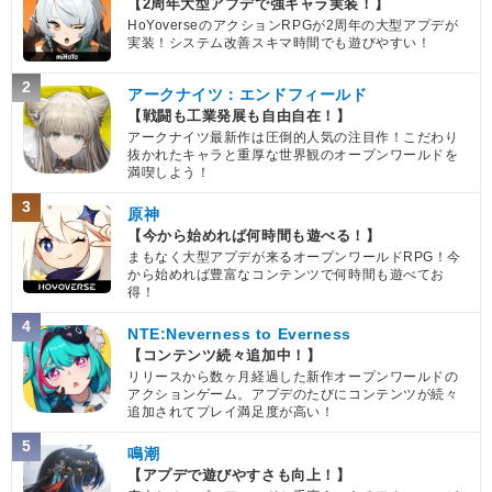
【2周年大型アプデで強キャラ実装！】
HoYoverseのアクションRPGが2周年の大型アプデが
実装！システム改善スキマ時間でも遊びやすい！
2
アークナイツ：エンドフィールド
【戦闘も工業発展も自由自在！】
アークナイツ最新作は圧倒的人気の注目作！こだわり
抜かれたキャラと重厚な世界観のオープンワールドを
満喫しよう！
3
原神
【今から始めれば何時間も遊べる！】
まもなく大型アプデが来るオープンワールドRPG！今
から始めれば豊富なコンテンツで何時間も遊べてお
得！
4
NTE:Neverness to Everness
【コンテンツ続々追加中！】
リリースから数ヶ月経過した新作オープンワールドの
アクションゲーム。アプデのたびにコンテンツが続々
追加されてプレイ満足度が高い！
5
鳴潮
【アプデで遊びやすさも向上！】