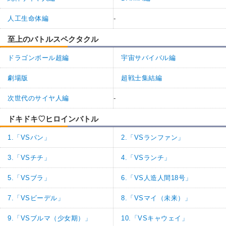
人工生命体編
-
至上のバトルスペクタクル
ドラゴンボール超編
宇宙サバイバル編
劇場版
超戦士集結編
次世代のサイヤ人編
-
ドキドキ♡ヒロインバトル
1.「VSパン」
2.「VSランファン」
3.「VSチチ」
4.「VSランチ」
5.「VSブラ」
6.「VS人造人間18号」
7.「VSビーデル」
8.「VSマイ（未来）」
9.「VSブルマ（少女期）」
10.「VSキャウェイ」