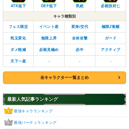
ATK低下
DEF低下
気絶
必殺技封じ
キャラ種類別
フェス限定
イベント産
変身/交代
極限Z覚醒
気玉変化
無限上昇
全体攻撃
ガード
ダメ軽減
必殺見極め
必中
アクティブ
天下一産
-
-
-
全キャラクター一覧まとめ
最新人気記事ランキング
最強キャラランキング
1
最強パーティランキング
2