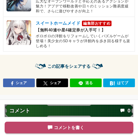
広大なオープンワールドと手応えのあるアクションが
魅力！アプデで移動改善や日々のミッション難易度緩
和で、さらに遊びやすさが向上！
スイートホームメイド
編集部おすすめ
【無料40連や星4確定券が入手可！】
ボロボロの洋館をリフォームしていくパズルゲームが
登場！美少女のSDキャラが洋館内を歩き回る様子も楽
しめる！
この記事をシェアする
シェア
シェア
送る
はてブ
コメント
0
コメントを書く