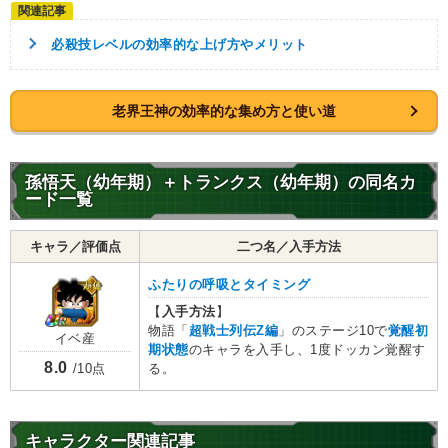
必殺技レベルの効率的な上げ方やメリット
老界王神の効率的な集め方と使い道
孫悟天（幼年期）＋トランクス（幼年期）の同名カ
ード一覧
キャラ／評価点
二つ名／入手方法
ふたりの呼吸とタイミング
【
入手方法
】
物語「
超戦士列伝Z編
」のステージ10で
覚醒初
イベ産
期状態
のキャラを入手し、1度ドッカン覚醒す
8.0
る。
/10点
キャラクター関連記事