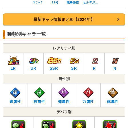
マンバ
18号
龍拳悟空
ヒルデガ…
最新キャラ情報まとめ【2024年】
種類別キャラ一覧
レアリティ別
LR
UR
SSR
SR
R
N
属性別
速属性
技属性
知属性
力属性
体属性
デバフ別