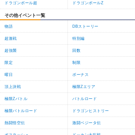
ドラゴンボール超
ドラゴンボールZ
その他イベント一覧
物語
DBストーリー
超激戦
特別編
超強襲
回数
限定
制限
曜日
ボーナス
頂上決戦
極限Zエリア
極限Zバトル
バトルロード
極限バトルロード
ドラゴンヒストリー
熱闘悟空伝
激闘ベジータ伝
ボスラッシュ
ドッカン大乱戦