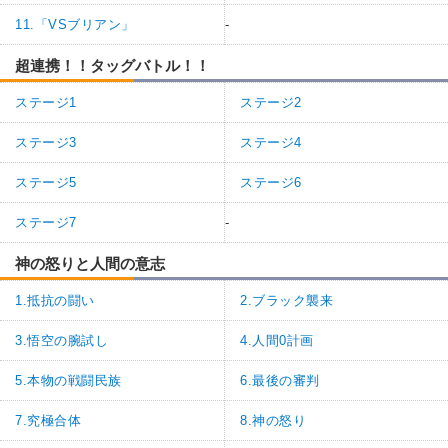
11.「VSブリアン」
-
超連携！！タッグバトル！！
ステージ1
ステージ2
ステージ3
ステージ4
ステージ5
ステージ6
ステージ7
-
神の怒りと人間の意志
1.抵抗の闘い
2.ブラック襲来
3.悟空の腕試し
4.人間0計画
5.本物の戦闘民族
6.最後の審判
7.究極合体
8.神の怒り