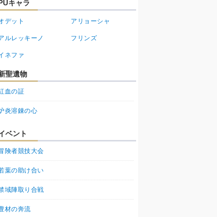
PUキャラ
オデット
アリョーシャ
アルレッキーノ
フリンズ
イネファ
新聖遺物
紅血の証
炉炎溶錬の心
イベント
冒険者競技大会
若葉の助け合い
禁域陣取り合戦
豊材の奔流