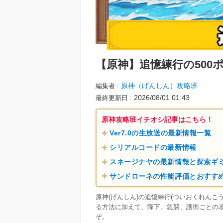
【原神】
追憶練行の500
原神（げんしん）攻略班
編集者
2026/08/01 01:43
最終更新日
原神攻略班イチオシ記事はこちら！
Ver7.0の生放送の最新情報一覧
シリアルコードの最新情報
スネージナヤの最新情報と探索ギ
サンドローネの性能評価とおすす
原神(げんしん)の追憶練行(ついおくれん
る方法に加えて、降下、急襲、護衛ごとの
ぞ。