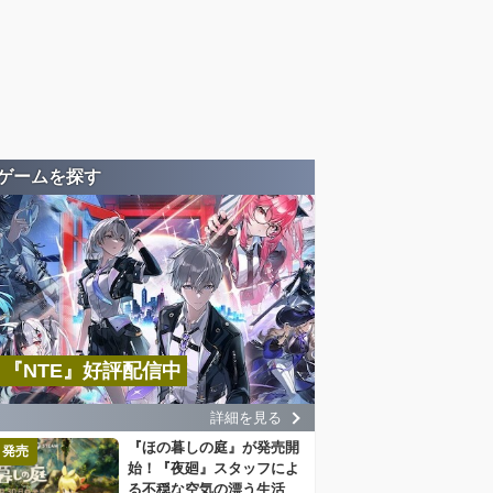
ゲームを探す
『NTE』好評配信中
詳細を見る
『ほの暮しの庭』が発売開
発売
始！『夜廻』スタッフによ
る不穏な空気の漂う生活