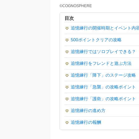
©COGNOSPHERE
目次
追憶練行の開催時期とイベント内
500ポイントクリアの攻略
追憶練行ではソロプレイできる？
追憶練行をフレンドと遊ぶ方法
追憶練行「降下」のステージ攻略
追憶練行「急襲」の攻略ポイント
追憶練行「護衛」の攻略ポイント
追憶練行の進め方
追憶練行の報酬