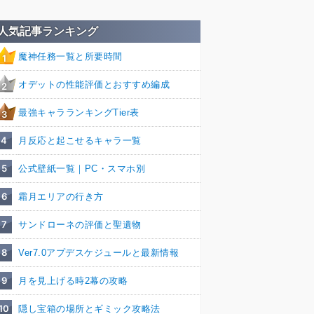
人気記事ランキング
魔神任務一覧と所要時間
1
オデットの性能評価とおすすめ編成
2
最強キャラランキングTier表
3
4
月反応と起こせるキャラ一覧
5
公式壁紙一覧｜PC・スマホ別
6
霜月エリアの行き方
7
サンドローネの評価と聖遺物
8
Ver7.0アプデスケジュールと最新情報
9
月を見上げる時2幕の攻略
10
隠し宝箱の場所とギミック攻略法