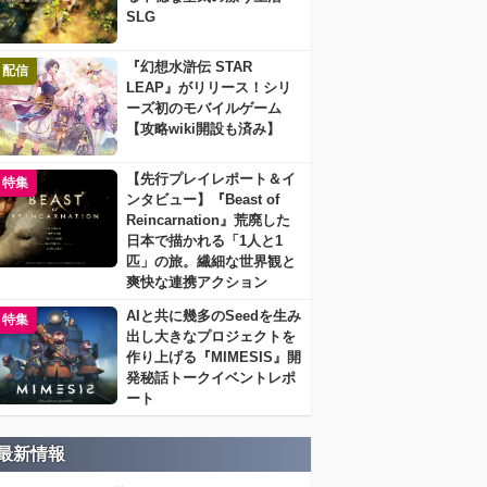
SLG
『幻想水滸伝 STAR
配信
LEAP』がリリース！シリ
ーズ初のモバイルゲーム
【攻略wiki開設も済み】
【先行プレイレポート＆イ
特集
ンタビュー】『Beast of
Reincarnation』荒廃した
日本で描かれる「1人と1
匹」の旅。繊細な世界観と
爽快な連携アクション
AIと共に幾多のSeedを生み
特集
出し大きなプロジェクトを
作り上げる『MIMESIS』開
発秘話トークイベントレポ
ート
最新情報