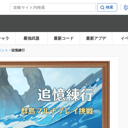
キャラ
最強武器
最新コード
最新アプデ
イ
ベント
追憶練行