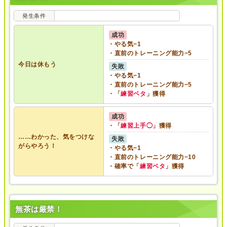
発生条件
成功
・やる気−1
・直前のトレーニング能力−5
今日は休もう
失敗
・やる気−1
・直前のトレーニング能力−5
・「
練習ベタ
」獲得
成功
・「
練習上手◯
」獲得
……わかった、気をつけな
失敗
がらやろう！
・やる気−1
・直前のトレーニング能力−10
・確率で「
練習ベタ
」獲得
無茶は厳禁！