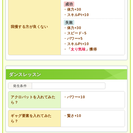
成功
・体力+30
・スキルPt+10
失敗
我慢する方が良くない
・体力+30
・スピード−5
・パワー+5
・スキルPt+10
・「
太り気味
」獲得
ダンスレッスン
発生条件
アクロバットを入れてみた
・パワー+10
ら？
ギャグ要素を入れてみた
・賢さ+10
ら？