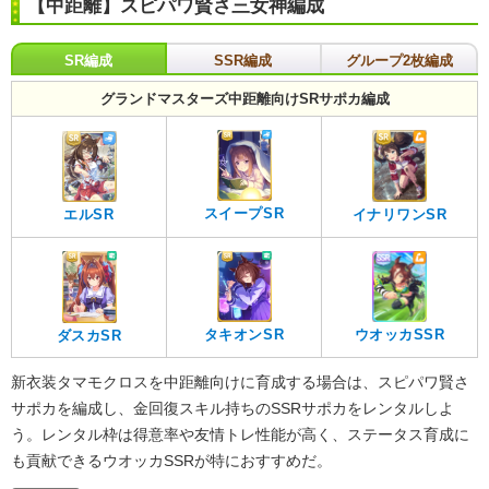
【中距離】スピパワ賢さ三女神編成
SR編成
SSR編成
グループ2枚編成
グランドマスターズ中距離向けSRサポカ編成
スイープSR
エルSR
イナリワンSR
ウオッカSSR
タキオンSR
ダスカSR
新衣装タマモクロスを中距離向けに育成する場合は、スピパワ賢さ
サポカを編成し、金回復スキル持ちのSSRサポカをレンタルしよ
う。レンタル枠は得意率や友情トレ性能が高く、ステータス育成に
も貢献できるウオッカSSRが特におすすめだ。