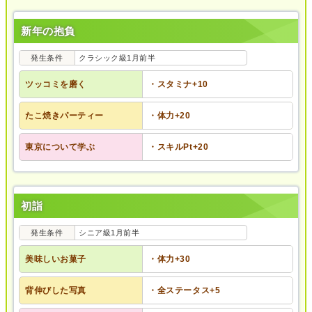
新年の抱負
発生条件
クラシック級1月前半
ツッコミを磨く
・スタミナ+10
たこ焼きパーティー
・体力+20
東京について学ぶ
・スキルPt+20
初詣
発生条件
シニア級1月前半
美味しいお菓子
・体力+30
背伸びした写真
・全ステータス+5