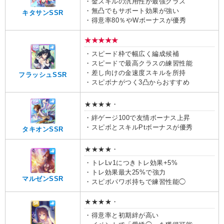
・金スキルの汎用性が最強クラス
・無凸でもサポート効果が強い
キタサンSSR
・得意率80％やWボーナスが優秀
★★★★★
・スピード枠で幅広く編成候補
・スピードで最高クラスの練習性能
・差し向けの金速度スキルを所持
フラッシュSSR
・スピボナがつく3凸からおすすめ
★★★★・
・絆ゲージ100で友情ボーナス上昇
・スピボとスキルPtボーナスが優秀
タキオンSSR
★★★★・
・トレLv1につきトレ効果+5%
・トレ効果最大25%で強力
マルゼンSSR
・スピボパワボ持ちで練習性能◯
★★★★・
・得意率と初期絆が高い