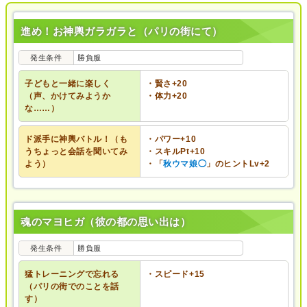
進め！お神輿ガラガラと（パリの街にて）
発生条件
勝負服
子どもと一緒に楽しく
・賢さ+20
（声、かけてみようか
・体力+20
な……）
ド派手に神輿バトル！（も
・パワー+10
うちょっと会話を聞いてみ
・スキルPt+10
よう）
・「
秋ウマ娘◯
」のヒントLv+2
魂のマヨヒガ（彼の都の思い出は）
発生条件
勝負服
猛トレーニングで忘れる
・スピード+15
（パリの街でのことを話
す）