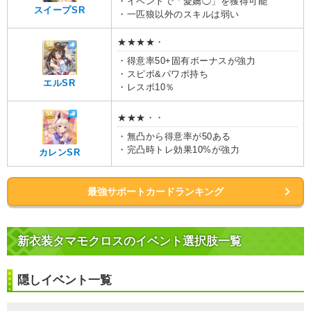
・イベントで「愛嬌◯」を獲得可能
スイープSR
・一匹狼以外のスキルは弱い
★★★★・
・得意率50+固有ボーナスが強力
・スピボ&パワボ持ち
エルSR
・レスボ10％
★★★・・
・無凸から得意率が50ある
・完凸時トレ効果10%が強力
カレンSR
最強サポートカードランキング
新衣装タマモクロスのイベント選択肢一覧
隠しイベント一覧