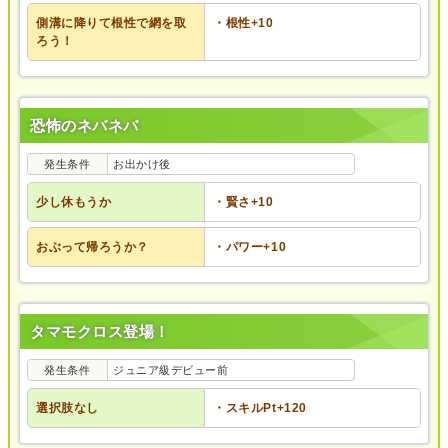
側溝に降りて根性で網を取
・根性+10
ろう！
恐怖のネバネバ
発生条件
お出かけ後
少し休もうか
・賢さ+10
おぶって帰ろうか？
・パワー+10
タマモクロス登場！
発生条件
ジュニア級デビュー前
選択肢なし
・スキルPt+120