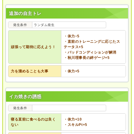
追加の自主トレ
発生条件
ランダム発生
・体力−5
・直前のトレーニングに応じたス
頑張って期待に応えよう！
テータス+5
・バッドコンディションが解消
・秋川理事長の絆ゲージ+5
力を溜めることも大事
・体力+5
イカ焼きの誘惑
発生条件
寝る直前に食べるのは良く
・体力+10
ない
・スキルPt+5