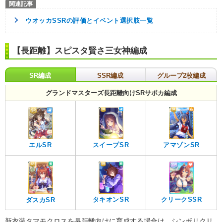
ウオッカSSRの評価とイベント選択肢一覧
【長距離】スピスタ賢さ三女神編成
SR編成
SSR編成
グループ2枚編成
グランドマスターズ長距離向けSRサポカ編成
エルSR
スイープSR
アマゾンSR
タキオンSR
クリークSSR
ダスカSR
新衣装タマモクロスを長距離向けに育成する場合は、シンボリクリ