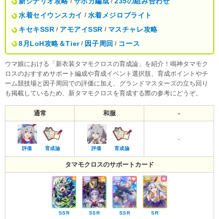
新シナリオ攻略
サポカ編成
235の組み合わせ
/
/
水着セイウンスカイ
水着メジロブライト
/
キセキSSR
アモアイSSR
マスチャレ攻略
/
/
8月LoH攻略＆Tier
因子周回
コース
/
/
ウマ娘における「新衣装タマモクロスの育成論」を紹介！鳴神タマモク
ロスのおすすめサポート編成や育成イベント選択肢、育成ポイントやチ
ーム競技場と因子周回での評価に加え、グランドマスターズの立ち回り
も掲載しているため、新タマモクロスを育成する際の参考にどうぞ。
通常
和服
-
-
評価
育成論
評価
育成論
タマモクロスのサポートカード
SSR
SSR
SSR
SR