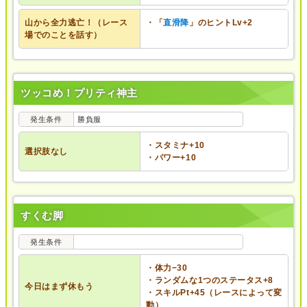
山から全力逃亡！（レース
・「
直滑降
」のヒントLv+2
場でのことを話す）
ツッコめ！プリティ神主
発生条件
勝負服
・スタミナ+10
選択肢なし
・パワー+10
すくむ脚
発生条件
・体力−30
・ランダムな1つのステータス+8
今日はまず休もう
・スキルPt+45（レースによって変
動）