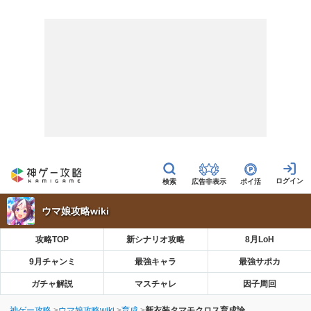
広告非表示
ポイ活
ウマ娘攻略wiki
攻略TOP
新シナリオ攻略
8月LoH
9月チャンミ
最強キャラ
最強サポカ
ガチャ解説
マスチャレ
因子周回
神ゲー攻略
ウマ娘攻略wiki
育成
新衣装タマモクロス育成論