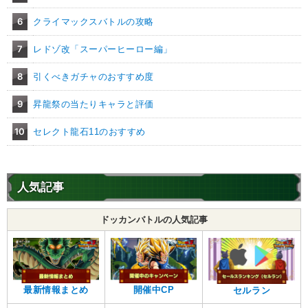
6
クライマックスバトルの攻略
7
レドゾ改「スーパーヒーロー編」
8
引くべきガチャのおすすめ度
9
昇龍祭の当たりキャラと評価
10
セレクト龍石11のおすすめ
人気記事
ドッカンバトルの人気記事
最新情報まとめ
開催中CP
セルラン