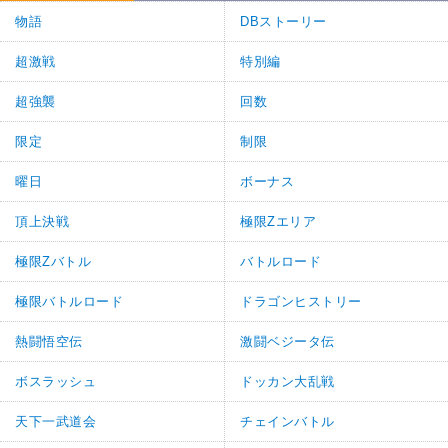
物語
DBストーリー
超激戦
特別編
超強襲
回数
限定
制限
曜日
ボーナス
頂上決戦
極限Zエリア
極限Zバトル
バトルロード
極限バトルロード
ドラゴンヒストリー
熱闘悟空伝
激闘ベジータ伝
ボスラッシュ
ドッカン大乱戦
天下一武道会
チェインバトル