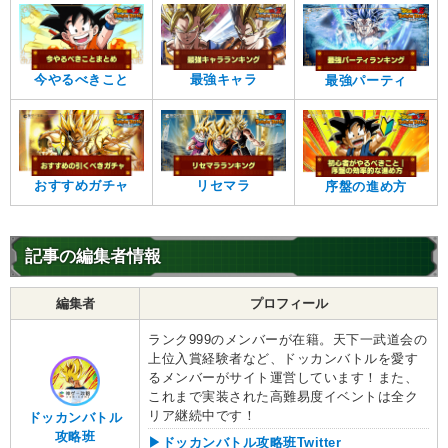
今やるべきこと
最強キャラ
最強パーティ
おすすめガチャ
リセマラ
序盤の進め方
記事の編集者情報
編集者
プロフィール
ランク999のメンバーが在籍。天下一武道会の
上位入賞経験者など、ドッカンバトルを愛す
るメンバーがサイト運営しています！また、
これまで実装された高難易度イベントは全ク
リア継続中です！
ドッカンバトル
攻略班
▶ドッカンバトル攻略班Twitter