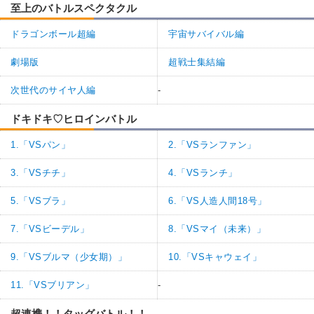
至上のバトルスペクタクル
ドラゴンボール超編
宇宙サバイバル編
劇場版
超戦士集結編
次世代のサイヤ人編
-
ドキドキ♡ヒロインバトル
1.「VSパン」
2.「VSランファン」
3.「VSチチ」
4.「VSランチ」
5.「VSブラ」
6.「VS人造人間18号」
7.「VSビーデル」
8.「VSマイ（未来）」
9.「VSブルマ（少女期）」
10.「VSキャウェイ」
11.「VSブリアン」
-
超連携！！タッグバトル！！