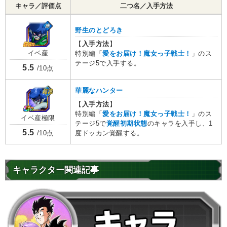
キャラ／評価点
二つ名／入手方法
野生のとどろき
【
入手方法
】
イベ産
特別編「
愛をお届け！魔女っ子戦士！
」のス
テージ5で入手する。
5.5
/10点
華麗なハンター
【
入手方法
】
特別編「
愛をお届け！魔女っ子戦士！
」のス
イベ産極限
テージ5で
覚醒初期状態
のキャラを入手し、1
5.5
度ドッカン覚醒する。
/10点
キャラクター関連記事