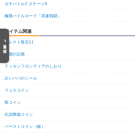
ガチバトル2 ステージ9
極限バトルロード「高速戦闘」
アイテム関連
セレクト龍石11
目次を開く
激闘の記憶
ドッカンフロンティアのしおり
占いババのシール
フェスコイン
祭コイン
伝説降臨コイン
バーストコイン（銀）