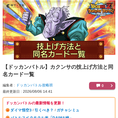
【ドッカンバトル】
カクンサの技上げ方法と同
名カード一覧
ドッカンバトル攻略班
編集者
0
2026/08/06 14:41
最終更新日
ドッカンバトルの最新情報を更新！
ダイマ悟空3
引くべき？
ガチャシミュ
/
/
バトルスペクタクル改「DAIMA編」