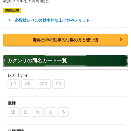
殺技レベルを上昇可能だ。
必殺技レベルの効率的な上げ方やメリット
老界王神の効率的な集め方と使い道
カクンサの同名カード一覧
レアリティ
LR
UR
SSR
SR
属性
速
技
知
力
体