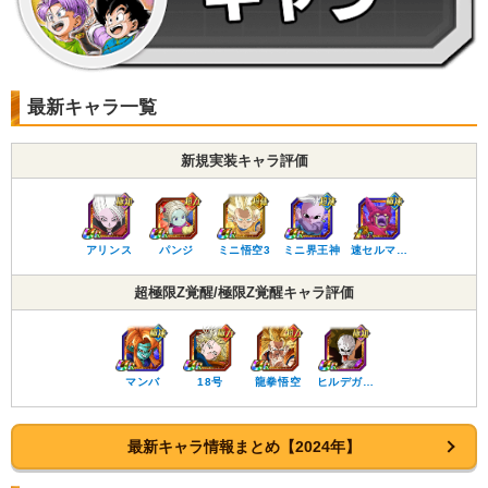
最新キャラ一覧
新規実装キャラ評価
アリンス
パンジ
ミニ悟空3
ミニ界王神
速セルマ…
超極限Z覚醒/極限Z覚醒キャラ評価
マンバ
18号
龍拳悟空
ヒルデガ…
最新キャラ情報まとめ【2024年】