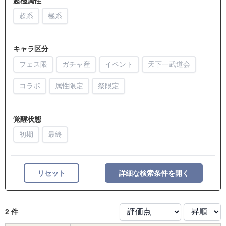
超極属性
超系
極系
キャラ区分
フェス限
ガチャ産
イベント
天下一武道会
コラボ
属性限定
祭限定
覚醒状態
初期
最終
リセット
詳細な検索条件を開く
2 件