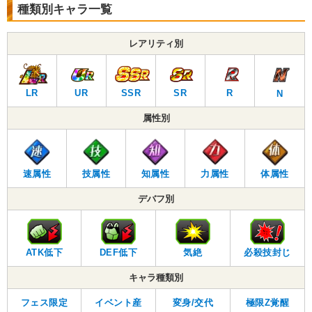
種類別キャラ一覧
レアリティ別
LR
UR
SSR
SR
R
N
属性別
速属性
技属性
知属性
力属性
体属性
デバフ別
ATK低下
DEF低下
気絶
必殺技封じ
キャラ種類別
フェス限定
イベント産
変身/交代
極限Z覚醒