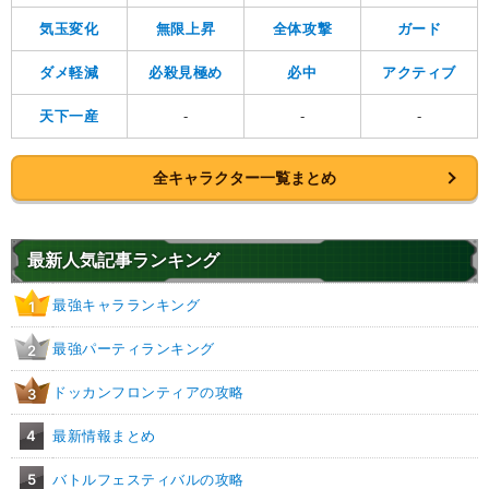
気玉変化
無限上昇
全体攻撃
ガード
ダメ軽減
必殺見極め
必中
アクティブ
天下一産
-
-
-
全キャラクター一覧まとめ
最新人気記事ランキング
最強キャラランキング
1
最強パーティランキング
2
ドッカンフロンティアの攻略
3
4
最新情報まとめ
5
バトルフェスティバルの攻略