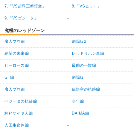
7.「VS超界王拳悟空」
8.「VSヒット」
9.「VSゴジータ」
-
究極のレッドゾーン
魔人ブウ編
劇場版2
絶望の未来編
レッドリボン軍編
ヒーローズ編
最凶の一族編
GT編
劇場版
魔人ブウ編
孫悟空の軌跡編
ベジータの軌跡編
少年編
純粋サイヤ人編
DAIMA編
人工生命体編
-