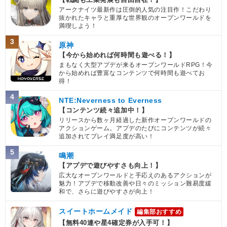
アークナイツ最新作は圧倒的人気の注目作！こだわり
抜かれたキャラと重厚な世界観のオープンワールドを
満喫しよう！
3
原神
【今から始めれば何時間も遊べる！】
まもなく大型アプデが来るオープンワールドRPG！今
から始めれば豊富なコンテンツで何時間も遊べてお
得！
4
NTE:Neverness to Everness
【コンテンツ続々追加中！】
リリースから数ヶ月経過した新作オープンワールドの
アクションゲーム。アプデのたびにコンテンツが続々
追加されてプレイ満足度が高い！
5
鳴潮
【アプデで遊びやすさも向上！】
広大なオープンワールドと手応えのあるアクションが
魅力！アプデで移動改善や日々のミッション難易度緩
和で、さらに遊びやすさが向上！
スイートホームメイド
編集部おすすめ
【無料40連や星4確定券が入手可！】