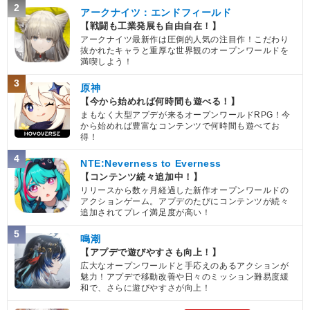
2
アークナイツ：エンドフィールド
【戦闘も工業発展も自由自在！】
アークナイツ最新作は圧倒的人気の注目作！こだわり
抜かれたキャラと重厚な世界観のオープンワールドを
満喫しよう！
3
原神
【今から始めれば何時間も遊べる！】
まもなく大型アプデが来るオープンワールドRPG！今
から始めれば豊富なコンテンツで何時間も遊べてお
得！
4
NTE:Neverness to Everness
【コンテンツ続々追加中！】
リリースから数ヶ月経過した新作オープンワールドの
アクションゲーム。アプデのたびにコンテンツが続々
追加されてプレイ満足度が高い！
5
鳴潮
【アプデで遊びやすさも向上！】
広大なオープンワールドと手応えのあるアクションが
魅力！アプデで移動改善や日々のミッション難易度緩
和で、さらに遊びやすさが向上！