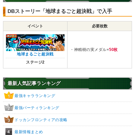
DBストーリー「地球まるごと超決戦」で入手
イベント
必要枚数
・神精樹の実メダル×
50枚
地球まるごと超決戦
ステージ2
最新人気記事ランキング
最強キャラランキング
1
最強パーティランキング
2
ドッカンフロンティアの攻略
3
4
最新情報まとめ