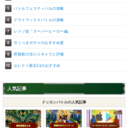
5
バトルフェスティバルの攻略
6
クライマックスバトルの攻略
7
レドゾ改「スーパーヒーロー編」
8
引くべきガチャのおすすめ度
9
昇龍祭の当たりキャラと評価
10
セレクト龍石11のおすすめ
人気記事
ドッカンバトルの人気記事