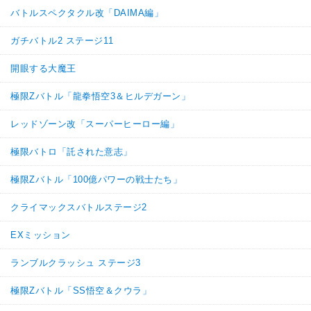
バトルスペクタクル改「DAIMA編」
ガチバトル2 ステージ11
開眼する大魔王
極限Zバトル「龍拳悟空3＆ヒルデガーン」
レッドゾーン改「スーパーヒーロー編」
極限バトロ「託された意志」
極限Zバトル「100億パワーの戦士たち」
クライマックスバトルステージ2
EXミッション
ランブルクラッシュ ステージ3
極限Zバトル「SS悟空＆クウラ」