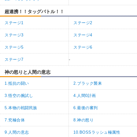
超連携！！タッグバトル！！
ステージ1
ステージ2
ステージ3
ステージ4
ステージ5
ステージ6
ステージ7
-
神の怒りと人間の意志
1.抵抗の闘い
2.ブラック襲来
3.悟空の腕試し
4.人間0計画
5.本物の戦闘民族
6.最後の審判
7.究極合体
8.神の怒り
9.人間の意志
10.BOSSラッシュ極属性