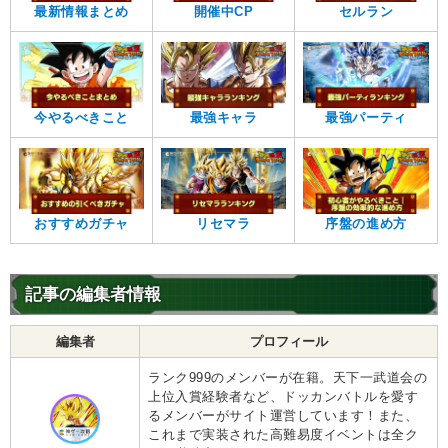
最新情報まとめ
開催中CP
セルラン
今やるべきこと
最強キャラ
最強パーティ
おすすめガチャ
リセマラ
序盤の進め方
記事の編集者情報
編集者
プロフィール
ランク999のメンバーが在籍。天下一武道会の
上位入賞経験者など、ドッカンバトルを愛す
るメンバーがサイト運営しています！また、
これまで実装された高難易度イベントは全ク