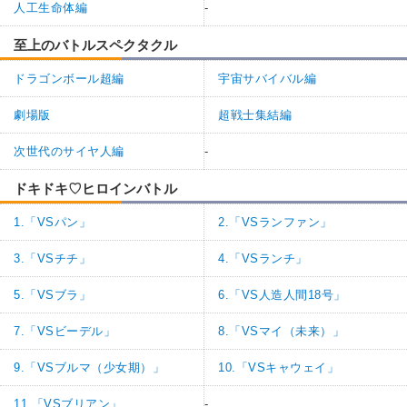
人工生命体編
-
至上のバトルスペクタクル
ドラゴンボール超編
宇宙サバイバル編
劇場版
超戦士集結編
次世代のサイヤ人編
-
ドキドキ♡ヒロインバトル
1.「VSパン」
2.「VSランファン」
3.「VSチチ」
4.「VSランチ」
5.「VSブラ」
6.「VS人造人間18号」
7.「VSビーデル」
8.「VSマイ（未来）」
9.「VSブルマ（少女期）」
10.「VSキャウェイ」
11.「VSブリアン」
-