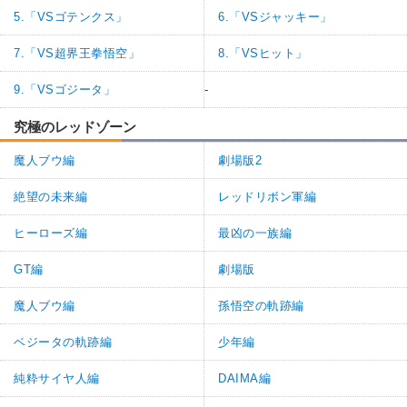
5.「VSゴテンクス」
6.「VSジャッキー」
7.「VS超界王拳悟空」
8.「VSヒット」
9.「VSゴジータ」
-
究極のレッドゾーン
魔人ブウ編
劇場版2
絶望の未来編
レッドリボン軍編
ヒーローズ編
最凶の一族編
GT編
劇場版
魔人ブウ編
孫悟空の軌跡編
ベジータの軌跡編
少年編
純粋サイヤ人編
DAIMA編