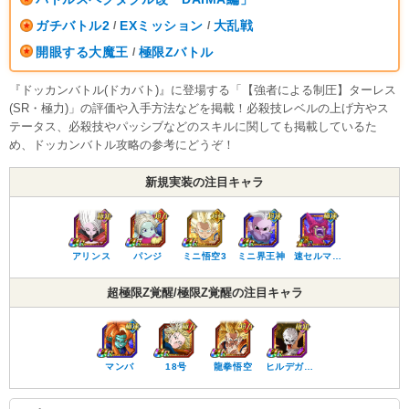
ガチバトル2
EXミッション
大乱戦
/
/
開眼する大魔王
極限Zバトル
/
『ドッカンバトル(ドカバト)』に登場する「【強者による制圧】ターレス
(SR・極力)」の評価や入手方法などを掲載！必殺技レベルの上げ方やス
テータス、必殺技やパッシブなどのスキルに関しても掲載しているた
め、ドッカンバトル攻略の参考にどうぞ！
新規実装の注目キャラ
アリンス
パンジ
ミニ悟空3
ミニ界王神
速セルマ…
超極限Z覚醒/極限Z覚醒の注目キャラ
マンバ
18号
龍拳悟空
ヒルデガ…