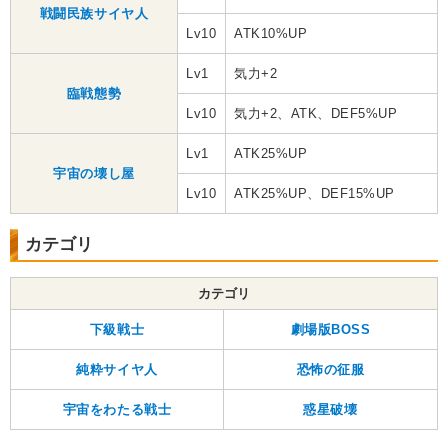
戦闘民族サイヤ人
Lv10
ATK10%UP
Lv1
気力+2
臨戦態勢
Lv10
気力+2、ATK、DEF5%UP
Lv1
ATK25%UP
宇宙の壊し屋
Lv10
ATK25%UP、DEF15%UP
カテゴリ
カテゴリ
下級戦士
劇場版BOSS
純粋サイヤ人
恐怖の征服
宇宙をわたる戦士
惑星破壊