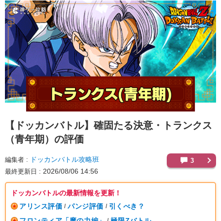
【ドッカンバトル】
確固たる決意・トランクス
（青年期）の評価
ドッカンバトル攻略班
編集者
3
2026/08/06 14:56
最終更新日
ドッカンバトルの最新情報を更新！
アリンス評価
パンジ評価
引くべき？
/
/
フロンティア「魔の力編」
極限Zバトル
/