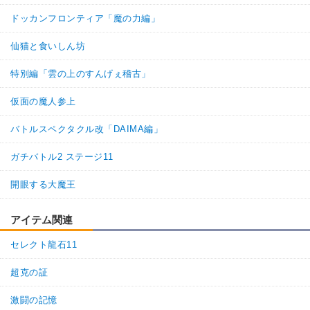
ドッカンフロンティア「魔の力編」
仙猫と食いしん坊
特別編「雲の上のすんげぇ稽古」
仮面の魔人参上
バトルスペクタクル改「DAIMA編」
ガチバトル2 ステージ11
開眼する大魔王
アイテム関連
セレクト龍石11
超克の証
激闘の記憶