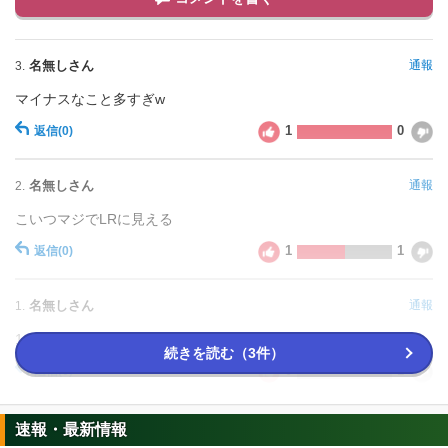
名無しさん
通報
3.
マイナスなこと多すぎw
1
0
返信
(0)
名無しさん
通報
2.
こいつマジでLRに見える
1
1
返信
(0)
名無しさん
通報
1.
16号の自爆より負傷する人
続きを読む（3件）
0
1
返信
(0)
速報・最新情報