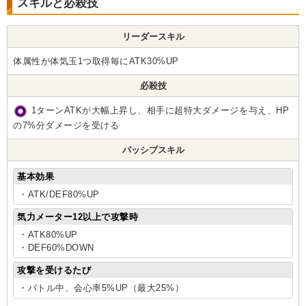
スキルと必殺技
リーダースキル
体属性が体気玉1つ取得毎にATK30%UP
必殺技
1ターンATKが大幅上昇し、相手に超特大ダメージを与え、HP
の7%分ダメージを受ける
パッシブスキル
基本効果
・ATK/DEF80%UP
気力メーター12以上で攻撃時
・ATK80%UP
・DEF60%DOWN
攻撃を受けるたび
・バトル中、会心率5%UP（最大25%）