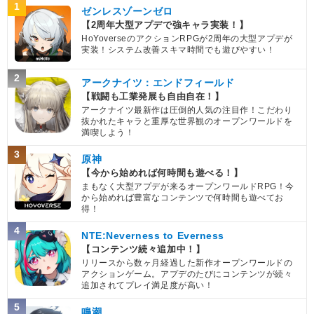
1
ゼンレスゾーンゼロ
【2周年大型アプデで強キャラ実装！】
HoYoverseのアクションRPGが2周年の大型アプデが
実装！システム改善スキマ時間でも遊びやすい！
2
アークナイツ：エンドフィールド
【戦闘も工業発展も自由自在！】
アークナイツ最新作は圧倒的人気の注目作！こだわり
抜かれたキャラと重厚な世界観のオープンワールドを
満喫しよう！
3
原神
【今から始めれば何時間も遊べる！】
まもなく大型アプデが来るオープンワールドRPG！今
から始めれば豊富なコンテンツで何時間も遊べてお
得！
4
NTE:Neverness to Everness
【コンテンツ続々追加中！】
リリースから数ヶ月経過した新作オープンワールドの
アクションゲーム。アプデのたびにコンテンツが続々
追加されてプレイ満足度が高い！
5
鳴潮