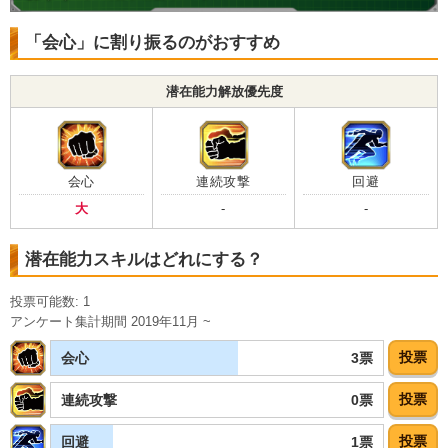
「会心」に割り振るのがおすすめ
潜在能力解放優先度
会心
連続攻撃
回避
大
-
-
潜在能力スキルはどれにする？
投票可能数: 1
アンケート集計期間 2019年11月 ~
投票
3票
会心
投票
0票
連続攻撃
投票
1票
回避