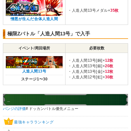
・人造人間13号メダル×
35枚
憎悪が生んだ合体人造人間
極限Zバトル「人造人間13号」で入手
イベント/周回場所
必要枚数
・人造人間13号[銅]×
12枚
・人造人間13号[銀]×
20枚
人造人間13号
・人造人間13号[金]×
12枚
・人造人間12号[虹]×
30枚
ステージ1〜30
_
パンジの評価
# ドッカンバトル優先メニュー
最強キャラランキング
1