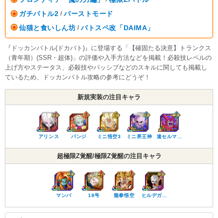
ガチバトル2
バーストモード
/
仙猫と食いしん坊
バトスペ改「DAIMA」
/
『ドッカンバトル(ドカバト)』に登場する「【確固たる決意】トランクス
（青年期）(SSR・超体)」の評価や入手方法などを掲載！必殺技レベルの
上げ方やステータス、必殺技やパッシブなどのスキルに関しても掲載し
ているため、ドッカンバトル攻略の参考にどうぞ！
新規実装の注目キャラ
アリンス
パンジ
ミニ悟空3
ミニ界王神
速セルマ…
超極限Z覚醒/極限Z覚醒の注目キャラ
マンバ
18号
龍拳悟空
ヒルデガ…