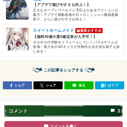
【アプデで遊びやすさも向上！】
広大なオープンワールドと手応えのあるアクションが
魅力！アプデで移動改善や日々のミッション難易度緩
和で、さらに遊びやすさが向上！
スイートホームメイド
編集部おすすめ
【無料40連や星4確定券が入手可！】
ボロボロの洋館をリフォームしていくパズルゲームが
登場！美少女のSDキャラが洋館内を歩き回る様子も楽
しめる！
この記事をシェアする
シェア
シェア
送る
はてブ
コメント
3
コメントを書く