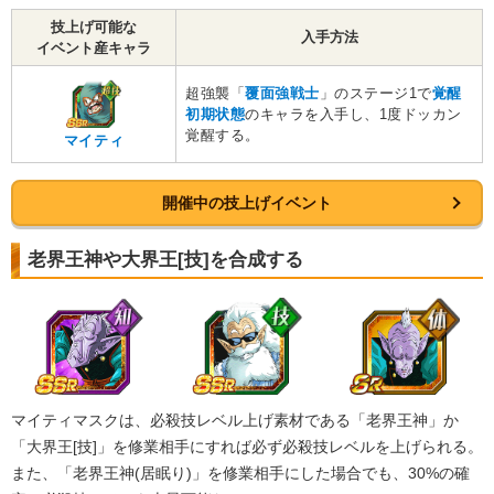
技上げ可能な
入手方法
イベント産キャラ
超強襲「
覆面強戦士
」のステージ1で
覚醒
初期状態
のキャラを入手し、1度ドッカン
覚醒する。
マイティ
開催中の技上げイベント
老界王神や大界王[技]を合成する
マイティマスクは、必殺技レベル上げ素材である「老界王神」か
「大界王[技]」を修業相手にすれば必ず必殺技レベルを上げられる。
また、「老界王神(居眠り)」を修業相手にした場合でも、30%の確