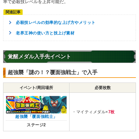
率で必殺技レベルを上昇可能だ。
必殺技レベルの効率的な上げ方やメリット
老界王神の使い方と技上げ素材
覚醒メダル入手先イベント
超強襲「謎の！？覆面強戦士」で入手
イベント/周回場所
必要枚数
・マイティメダル×
7枚
超強襲「覆面強戦士」
ステージ2