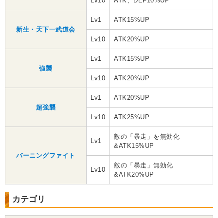
Lv10
ATK、DEF10%UP
Lv1
ATK15%UP
新生・天下一武道会
Lv10
ATK20%UP
Lv1
ATK15%UP
強襲
Lv10
ATK20%UP
Lv1
ATK20%UP
超強襲
Lv10
ATK25%UP
敵の「暴走」を無効化
Lv1
&ATK15%UP
バーニングファイト
敵の「暴走」無効化
Lv10
&ATK20%UP
カテゴリ