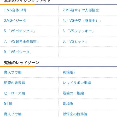
緊迫のライジングファイト
1.VS合体13号
2.VS超サイヤ人孫悟空
3.VSベジータ
4.「VS悟空（身勝手）」
5.「VSゴテンクス」
6.「VSジャッキー」
7.「VS超界王拳悟空」
8.「VSヒット」
9.「VSゴジータ」
-
究極のレッドゾーン
魔人ブウ編
劇場版2
絶望の未来編
レッドリボン軍編
ヒーローズ編
最凶の一族編
GT編
劇場版
魔人ブウ編
孫悟空の軌跡編