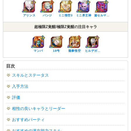
アリンス
パンジ
ミニ悟空3
ミニ界王神
速セルマ…
超極限Z覚醒/極限Z覚醒の注目キャラ
マンバ
18号
龍拳悟空
ヒルデガ…
目次
スキルとステータス
入手方法
評価
相性の良いキャラとリーダー
おすすめパーティ
おすすめの潜在能力スキル