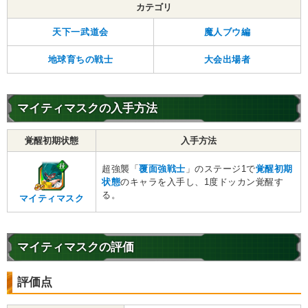
カテゴリ
天下一武道会
魔人ブウ編
地球育ちの戦士
大会出場者
マイティマスクの入手方法
覚醒初期状態
入手方法
超強襲「
覆面強戦士
」のステージ1で
覚醒初期
状態
のキャラを入手し、1度ドッカン覚醒す
る。
マイティマスク
マイティマスクの評価
評価点