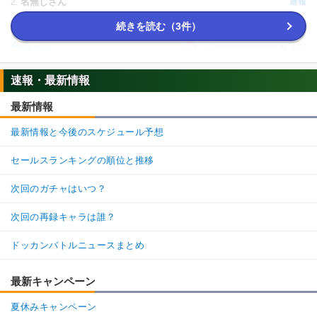
名無しさん
通報
2.
初めて見たけど、リンクごみ過ぎじゃない？
続きを読む（3件）
2
0
返信
(0)
速報・最新情報
名無しさん
通報
1.
最新情報
極限記念に見に来た!
最新情報と今後のスケジュール予想
1
0
返信
(0)
セールスランキングの順位と推移
次回のガチャはいつ？
次回の再録キャラは誰？
ドッカンバトルニュースまとめ
最新キャンペーン
夏休みキャンペーン