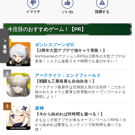
イマイチ
いいね
指摘する
今注目のおすすめゲーム！【PR】
1
目次を開く
ゼンレスゾーンゼロ
【2周年大型アプデで強キャラ実装！】
HoYoverseのアクションRPGが2周年の大型アプデが
実装！システム改善スキマ時間でも遊びやすい！
2
アークナイツ：エンドフィールド
【戦闘も工業発展も自由自在！】
アークナイツ最新作は圧倒的人気の注目作！こだわり
抜かれたキャラと重厚な世界観のオープンワールドを
満喫しよう！
3
原神
【今から始めれば何時間も遊べる！】
まもなく大型アプデが来るオープンワールドRPG！今
から始めれば豊富なコンテンツで何時間も遊べてお
得！