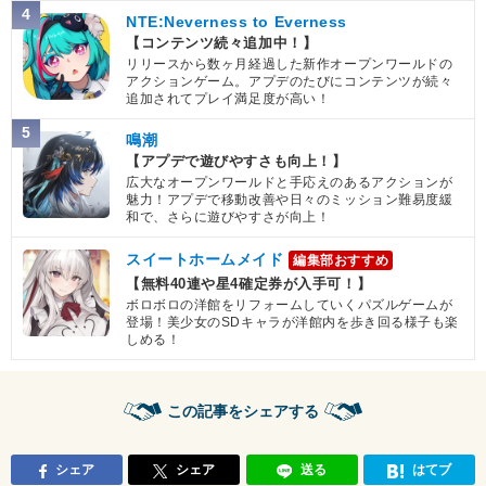
4
NTE:Neverness to Everness
【コンテンツ続々追加中！】
リリースから数ヶ月経過した新作オープンワールドの
アクションゲーム。アプデのたびにコンテンツが続々
追加されてプレイ満足度が高い！
5
鳴潮
【アプデで遊びやすさも向上！】
広大なオープンワールドと手応えのあるアクションが
魅力！アプデで移動改善や日々のミッション難易度緩
和で、さらに遊びやすさが向上！
スイートホームメイド
編集部おすすめ
【無料40連や星4確定券が入手可！】
ボロボロの洋館をリフォームしていくパズルゲームが
登場！美少女のSDキャラが洋館内を歩き回る様子も楽
しめる！
この記事をシェアする
シェア
シェア
送る
はてブ