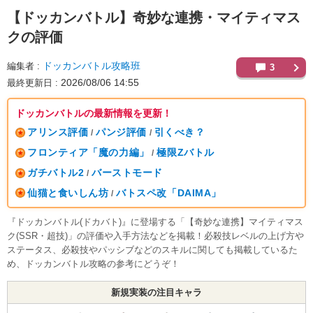
【ドッカンバトル】
奇妙な連携・マイティマス
クの評価
ドッカンバトル攻略班
編集者
3
2026/08/06 14:55
最終更新日
ドッカンバトルの最新情報を更新！
アリンス評価
パンジ評価
引くべき？
/
/
フロンティア「魔の力編」
極限Zバトル
/
ガチバトル2
バーストモード
/
仙猫と食いしん坊
バトスペ改「DAIMA」
/
『ドッカンバトル(ドカバト)』に登場する「【奇妙な連携】マイティマス
ク(SSR・超技)」の評価や入手方法などを掲載！必殺技レベルの上げ方や
ステータス、必殺技やパッシブなどのスキルに関しても掲載しているた
め、ドッカンバトル攻略の参考にどうぞ！
新規実装の注目キャラ