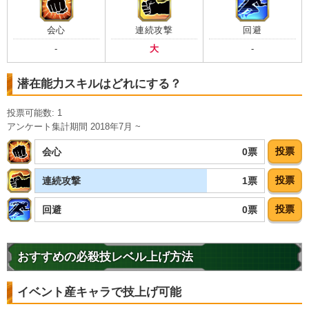
会心
連続攻撃
回避
-
大
-
潜在能力スキルはどれにする？
投票可能数: 1
アンケート集計期間 2018年7月 ~
投票
0票
会心
投票
1票
連続攻撃
投票
0票
回避
おすすめの必殺技レベル上げ方法
イベント産キャラで技上げ可能