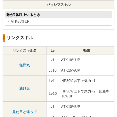
パッシブスキル
敵が2体以上いるとき
・ATK50%UP
リンクスキル
リンクスキル名
Lv
効果
Lv1
ATK10%UP
無邪気
Lv10
ATK15%UP
Lv1
HP30%以下で気力+1
逃げ足
HP50%以下で気力+2、回避率
Lv10
10%UP
Lv1
ATK10%UP
見た目と違って