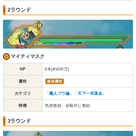
2ラウンド
マイティマスク
HP
6本(約600万)
属性
超体属性
カテゴリ
「
魔人ブウ編
」「
天下一武道会
」
特徴
気絶無効、必殺封じ無効
3ラウンド