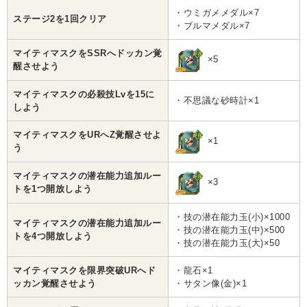
・ウミガメメダル×7
ステージ2を1回クリア
・ブルマメダル×7
マイティマスクをSSRへドッカン覚
×5
醒させよう
マイティマスクの必殺技Lvを15に
・不思議な砂時計×1
しよう
マイティマスクをURへZ覚醒させよ
×1
う
マイティマスクの潜在能力追加ルー
×3
トを1つ開放しよう
・技の潜在能力玉(小)×1000
マイティマスクの潜在能力追加ルー
・技の潜在能力玉(中)×500
トを4つ開放しよう
・技の潜在能力玉(大)×50
マイティマスクを限界突破URへド
・龍石×1
ッカン覚醒させよう
・サタン像(金)×1