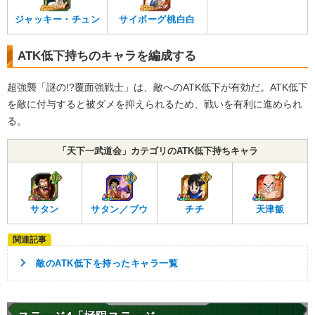
ジャッキー・チュン
サイボーグ桃白白
ATK低下持ちのキャラを編成する
超強襲「謎の!?覆面強戦士」は、敵へのATK低下が有効だ。ATK低下
を敵に付与すると被ダメを抑えられるため、戦いを有利に進められ
る。
「天下一武道会」カテゴリのATK低下持ちキャラ
サタン
サタン／ブウ
チチ
天津飯
敵のATK低下を持ったキャラ一覧