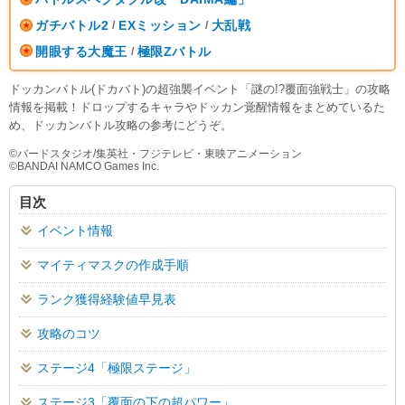
ガチバトル2
EXミッション
大乱戦
/
/
開眼する大魔王
極限Zバトル
/
ドッカンバトル(ドカバト)の超強襲イベント「謎の!?覆面強戦士」の攻略
情報を掲載！ドロップするキャラやドッカン覚醒情報をまとめているた
め、ドッカンバトル攻略の参考にどうぞ。
©︎バードスタジオ/集英社・フジテレビ・東映アニメーション
©︎BANDAI NAMCO Games Inc.
目次
イベント情報
マイティマスクの作成手順
ランク獲得経験値早見表
攻略のコツ
ステージ4「極限ステージ」
ステージ3「覆面の下の超パワー」