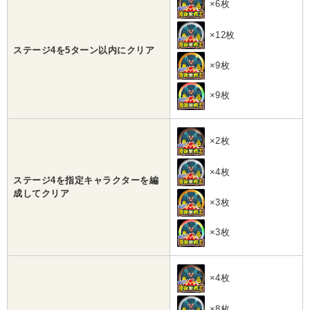
×6枚
×12枚
ステージ4を5ターン以内にクリア
×9枚
×9枚
×2枚
×4枚
ステージ4を指定キャラクターを編
成してクリア
×3枚
×3枚
×4枚
×8枚