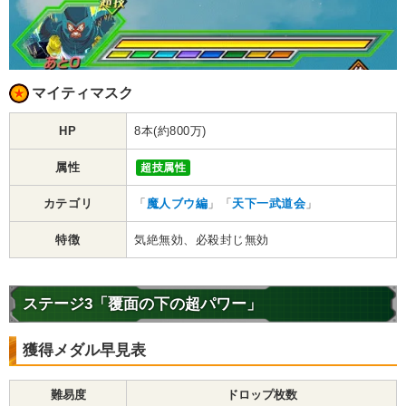
マイティマスク
HP
8本(約800万)
属性
超技属性
カテゴリ
「
魔人ブウ編
」「
天下一武道会
」
特徴
気絶無効、必殺封じ無効
ステージ3「覆面の下の超パワー」
獲得メダル早見表
難易度
ドロップ枚数