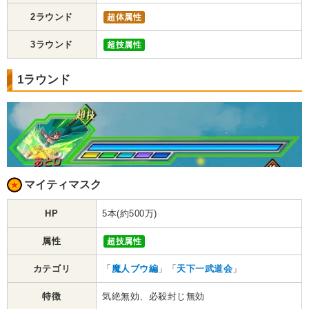
2ラウンド
超体属性
3ラウンド
超技属性
1ラウンド
マイティマスク
HP
5本(約500万)
属性
超技属性
カテゴリ
「
魔人ブウ編
」「
天下一武道会
」
特徴
気絶無効、必殺封じ無効