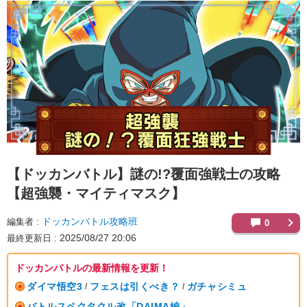
【ドッカンバトル】
謎の!?覆面強戦士の攻略
【超強襲・マイティマスク】
ドッカンバトル攻略班
編集者
0
2025/08/27 20:06
最終更新日
ドッカンバトルの最新情報を更新！
ダイマ悟空3
フェスは引くべき？
ガチャシミュ
/
/
バトルスペクタクル改「DAIMA編」