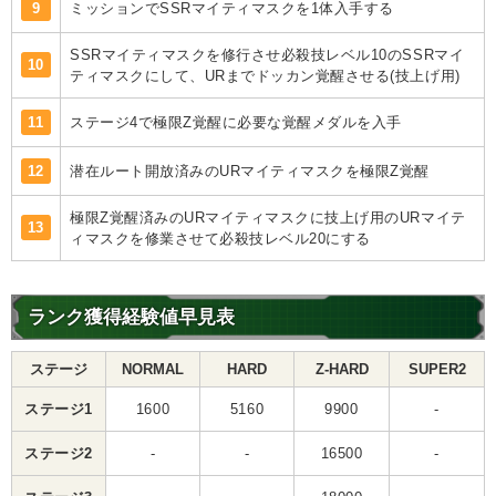
9
ミッションでSSRマイティマスクを1体入手する
SSRマイティマスクを修行させ必殺技レベル10のSSRマイ
10
ティマスクにして、URまでドッカン覚醒させる(技上げ用)
11
ステージ4で極限Z覚醒に必要な覚醒メダルを入手
12
潜在ルート開放済みのURマイティマスクを極限Z覚醒
極限Z覚醒済みのURマイティマスクに技上げ用のURマイテ
13
ィマスクを修業させて必殺技レベル20にする
ランク獲得経験値早見表
ステージ
NORMAL
HARD
Z-HARD
SUPER2
ステージ1
1600
5160
9900
-
ステージ2
-
-
16500
-