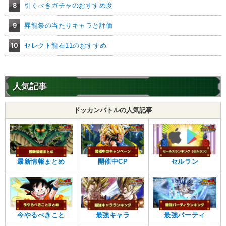
8
引くべきガチャのおすすめ度
9
昇龍祭の当たりキャラと評価
10
セレクト龍石11のおすすめ
人気記事
ドッカンバトルの人気記事
最新情報まとめ
開催中CP
セルラン
今やるべきこと
最強キャラ
最強パーティ