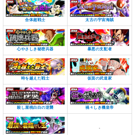
合体超戦士
太古の宇宙海賊
心やさしき秘密兵器
暴悪の支配者
時を越えた戦士
仮面の武道家
殺し屋桃白白の逆襲
禍々しき機皇帝
-