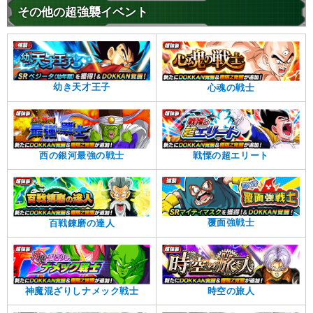
その他の超強襲イベント
幼き天才王子
心魂の戦士
西の銀河最強の戦士
戦慄の超エリート
覆面強戦士
百戦錬磨の達人
神魔混ざりしナメック戦士
時空の旅人