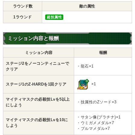
ラウンド数
敵の属性
1ラウンド
超技属性
ミッション内容と報酬
ミッション内容
報酬
ステージ2をノーコンティニューで
・龍石×1
クリア
×1
ステージ1のZ-HARDを1回クリア
マイティマスクの必殺技Lvを5以上
・技属性のZソード×3
にしよう
・サタン像(プラチナ)×1
マイティマスクの必殺技Lvを10に
・ウミガメメダル×7
しよう
・ブルマメダル×7