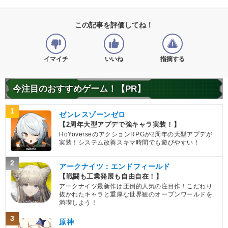
この記事を評価してね！
イマイチ
いいね
指摘する
今注目のおすすめゲーム！【PR】
1
ゼンレスゾーンゼロ
【2周年大型アプデで強キャラ実装！】
HoYoverseのアクションRPGが2周年の大型アプデが
実装！システム改善スキマ時間でも遊びやすい！
2
アークナイツ：エンドフィールド
【戦闘も工業発展も自由自在！】
アークナイツ最新作は圧倒的人気の注目作！こだわり
抜かれたキャラと重厚な世界観のオープンワールドを
満喫しよう！
3
原神