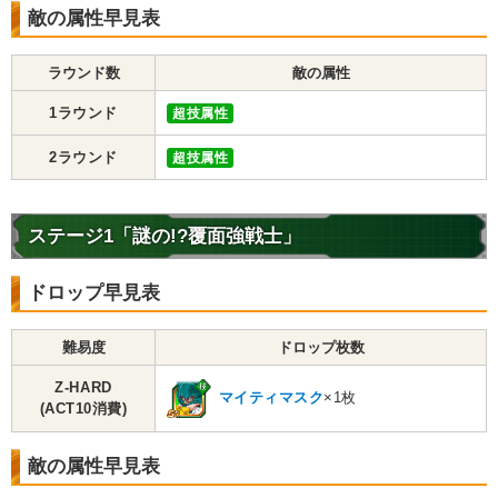
敵の属性早見表
ラウンド数
敵の属性
1ラウンド
超技属性
2ラウンド
超技属性
ステージ1「謎の!?覆面強戦士」
ドロップ早見表
難易度
ドロップ枚数
Z-HARD
マイティマスク
×1枚
(ACT10消費)
敵の属性早見表