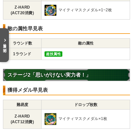
Z-HARD
マイティマスクメダル×1~2枚
(ACT20消費)
敵の属性早見表
ラウンド数
敵の属性
目次を開く
1ラウンド
超技属性
ステージ2「思いがけない実力者！」
獲得メダル早見表
難易度
ドロップ枚数
Z-HARD
マイティマスクメダル×1枚
(ACT12消費)