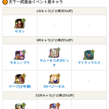
天下一武道会イベント産キャラ
LRキャラ(ドロ率35%UP)
-
-
サタン
URキャラ(ドロ率25%UP)
ヤムー＆スポポビッ
サタン／ブウ
マイティマスク
チ
-
ウーブ(少年期)
SSベジータJr.
SSRキャラ(ドロ率15%UP)