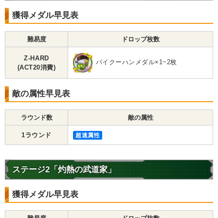
獲得メダル早見表
難易度
ドロップ枚数
Z-HARD
パイクーハンメダル×1~2枚
(ACT20消費)
敵の属性早見表
ラウンド数
敵の属性
1ラウンド
超速属性
ステージ2「灼熱の武道家」
獲得メダル早見表