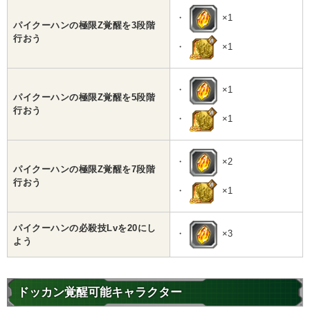
・
×1
パイクーハンの極限Z覚醒を3段階
行おう
・
×1
・
×1
パイクーハンの極限Z覚醒を5段階
行おう
・
×1
・
×2
パイクーハンの極限Z覚醒を7段階
行おう
・
×1
パイクーハンの必殺技Lvを20にし
・
×3
よう
ドッカン覚醒可能キャラクター