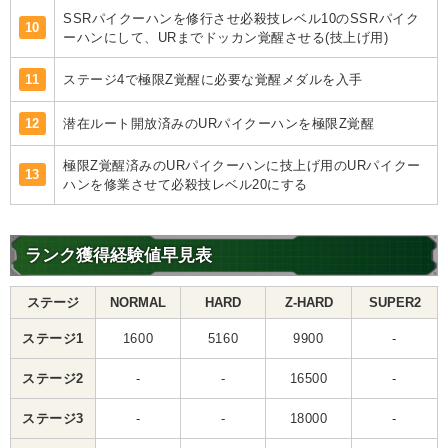
SSRパイクーハンを修行させ必殺技レベル10のSSRパイク
10
ーハンにして、URまでドッカン覚醒させる(技上げ用)
11
ステージ4で極限Z覚醒に必要な覚醒メダルを入手
12
潜在ルート開放済みのURパイクーハンを極限Z覚醒
極限Z覚醒済みのURパイクーハンに技上げ用のURパイクー
13
ハンを修業させて必殺技レベル20にする
ランク獲得経験値早見表
ステージ
NORMAL
HARD
Z-HARD
SUPER2
ステージ1
1600
5160
9900
-
ステージ2
-
-
16500
-
ステージ3
-
-
18000
-