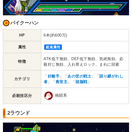
パイクーハン
HP
6本(約600万)
属性
超速属性
ATK低下無効、DEF低下無効、気絶無効、必
特徴
殺封じ無効、入れ替えロック、まれに回避
「
好敵手
」「
あの世の戦士
」「
語り継がれし
カテゴリ
者
」「
救世主
」「
頭脳戦
」
格闘系
必殺技区分
2ラウンド