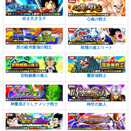
幼き天才王子
心魂の戦士
西の銀河最強の戦士
戦慄の超エリート
覆面強戦士
百戦錬磨の達人
神魔混ざりしナメック戦士
時空の旅人