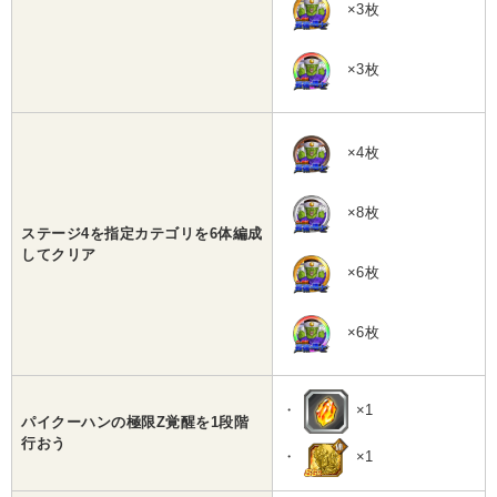
×3枚
×3枚
×4枚
×8枚
ステージ4を指定カテゴリを6体編成
してクリア
×6枚
×6枚
・
×1
パイクーハンの極限Z覚醒を1段階
行おう
・
×1