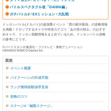
バトルスペクタクル改「DAIMA編」
ガチバトル2
EXミッション
大乱戦
/
/
ドッカンバトル(ドカバト)の超強襲イベント「西の銀河最強」の攻略情報
を掲載！ドロップするキャラや特攻カテゴリ「あの世の戦士」のおすす
めキャラ、ドッカン覚醒情報をまとめているため、ドッカンバトル攻略
の参考にどうぞ。
©︎バードスタジオ/集英社・フジテレビ・東映アニメーション
©︎BANDAI NAMCO Games Inc.
目次
イベント概要
パイクーハンの作成手順
ランク獲得経験値早見表
攻略のコツ
ステージ4「極限ステージ」