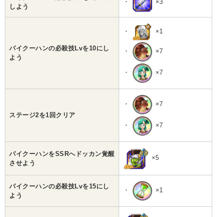
・
×3
しよう
・
×1
パイクーハンの必殺技Lvを10にし
・
×7
よう
・
×7
・
×7
ステージ2を1回クリア
・
×7
パイクーハンをSSRへドッカン覚醒
×5
させよう
パイクーハンの必殺技Lvを15にし
・
×1
よう