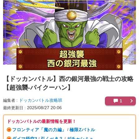
【ドッカンバトル】
西の銀河最強の戦士の攻略
【超強襲-パイクーハン】
ドッカンバトル攻略班
編集者
1
2025/08/27 20:06
最終更新日
ドッカンバトルの最新情報を更新！
フロンティア「魔の力編」
極限Zバトル
/
ダイマ悟空3
引くべき？
ガチャシミュ
/
/