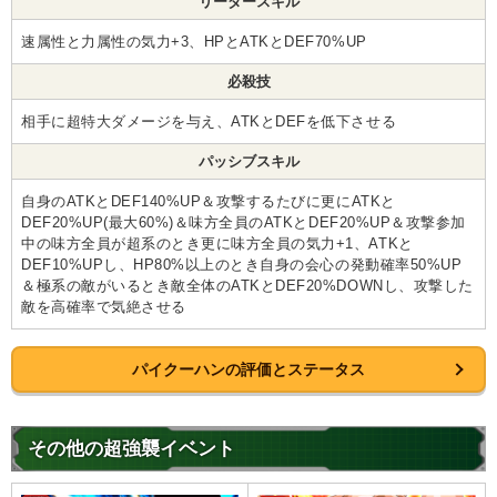
リーダースキル
速属性と力属性の気力+3、HPとATKとDEF70%UP
必殺技
相手に超特大ダメージを与え、ATKとDEFを低下させる
パッシブスキル
自身のATKとDEF140%UP＆攻撃するたびに更にATKと
DEF20%UP(最大60%)＆味方全員のATKとDEF20%UP＆攻撃参加
中の味方全員が超系のとき更に味方全員の気力+1、ATKと
DEF10%UPし、HP80%以上のとき自身の会心の発動確率50%UP
＆極系の敵がいるとき敵全体のATKとDEF20%DOWNし、攻撃した
敵を高確率で気絶させる
パイクーハンの評価とステータス
その他の超強襲イベント