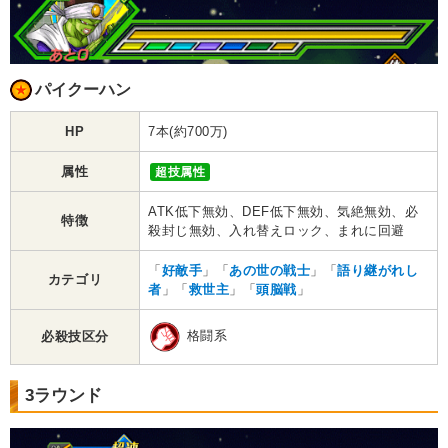
パイクーハン
HP
7本(約700万)
属性
超技属性
ATK低下無効、DEF低下無効、気絶無効、必
特徴
殺封じ無効、入れ替えロック、まれに回避
「
好敵手
」「
あの世の戦士
」「
語り継がれし
カテゴリ
者
」「
救世主
」「
頭脳戦
」
格闘系
必殺技区分
3ラウンド