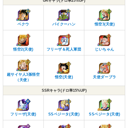
URキャラ(ドロ率25%UP)
ベクウ
パイクーハン
悟空3(天使)
悟空2(天使)
フリーザ＆死人軍団
じいちゃん
超サイヤ人3孫悟空
悟空(天使)
天使ダーブラ
（天使）
SSRキャラ(ドロ率15%UP)
フリーザ(天使)
SSベジータ(天使)
SSベジータ(天使)