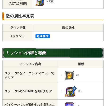
×1枚
(ACT10消費)
敵の属性早見表
ラウンド数
敵の属性
1ラウンド
超速属性
ミッション内容と報酬
ミッション内容
報酬
ステージ2をノーコンティニューで
・
×1
クリア
・
×1
ステージ1のZ-HARDを1回クリア
パイクーハンの必殺技Lvを5以上に