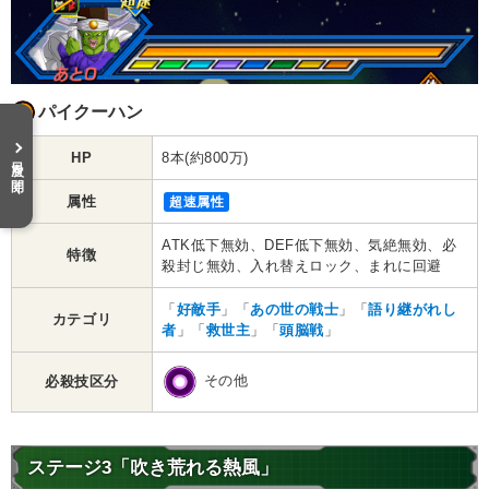
パイクーハン
HP
8本(約800万)
目次を開く
属性
超速属性
ATK低下無効、DEF低下無効、気絶無効、必
特徴
殺封じ無効、入れ替えロック、まれに回避
「
好敵手
」「
あの世の戦士
」「
語り継がれし
カテゴリ
者
」「
救世主
」「
頭脳戦
」
その他
必殺技区分
ステージ3「吹き荒れる熱風」