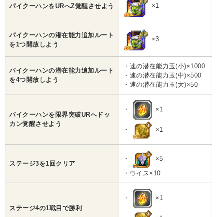
×1
パイクーハンをURへZ覚醒させよう
パイクーハンの潜在能力追加ルート
×3
を1つ開放しよう
・速の潜在能力玉(小)×1000
パイクーハンの潜在能力追加ルート
・速の潜在能力玉(中)×500
を4つ開放しよう
・速の潜在能力玉(大)×50
・
×1
パイクーハンを限界突破URへドッ
カン覚醒させよう
・
×1
・
×5
ステージ3を1回クリア
・ウイス×10
・
×1
ステージ4の1戦目で勝利