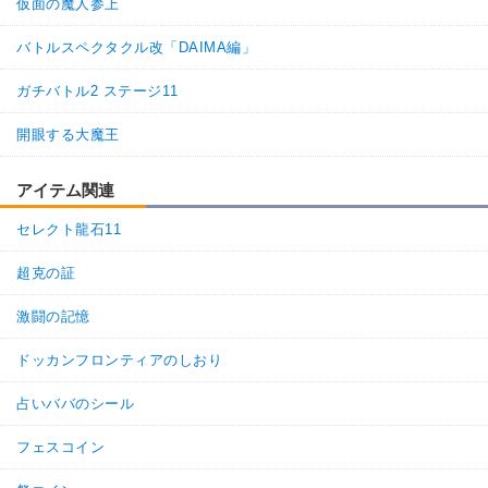
仮面の魔人参上
バトルスペクタクル改「DAIMA編」
ガチバトル2 ステージ11
開眼する大魔王
アイテム関連
セレクト龍石11
超克の証
激闘の記憶
ドッカンフロンティアのしおり
占いババのシール
フェスコイン