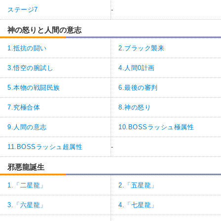
ステージ7
-
神の怒りと人間の意志
1.抵抗の闘い
2.ブラック襲来
3.悟空の腕試し
4.人間0計画
5.本物の戦闘民族
6.最後の審判
7.究極合体
8.神の怒り
9.人間の意志
10.BOSSラッシュ極属性
11.BOSSラッシュ超属性
-
邪悪龍誕生
1.「二星龍」
2.「五星龍」
3.「六星龍」
4.「七星龍」