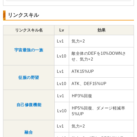
リンクスキル
リンクスキル名
Lv
効果
Lv1
気力+2
宇宙最強の一族
敵全体のDEFを10%DOWNさ
Lv10
せ、気力+2
Lv1
ATK15%UP
征服の野望
Lv10
ATK、DEF15%UP
Lv1
HP3%回復
自己修復機能
HP5%回復、ダメージ軽減率
Lv10
5%UP
Lv1
気力+2
融合