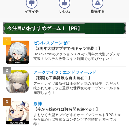
イマイチ
いいね
指摘する
今注目のおすすめゲーム！【PR】
1
ゼンレスゾーンゼロ
【2周年大型アプデで強キャラ実装！】
HoYoverseのアクションRPGが2周年の大型アプデが
実装！システム改善スキマ時間でも遊びやすい！
2
アークナイツ：エンドフィールド
【戦闘も工業発展も自由自在！】
アークナイツ最新作は圧倒的人気の注目作！こだわり
抜かれたキャラと重厚な世界観のオープンワールドを
満喫しよう！
3
原神
【今から始めれば何時間も遊べる！】
まもなく大型アプデが来るオープンワールドRPG！今
から始めれば豊富なコンテンツで何時間も遊べてお
得！