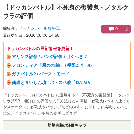
【ドッカンバトル】
不死身の復讐鬼・メタルク
ウラの評価
ドッカンバトル攻略班
編集者
0
2026/08/06 14:55
最終更新日
ドッカンバトルの最新情報を更新！
アリンス評価
パンジ評価
引くべき？
/
/
フロンティア「魔の力編」
極限Zバトル
/
ガチバトル2
バーストモード
/
仙猫と食いしん坊
バトスペ改「DAIMA」
/
『ドッカンバトル(ドカバト)』に登場する「【不死身の復讐鬼】メタルク
ウラ(SSR・極知)」の評価や入手方法などを掲載！必殺技レベルの上げ方
やステータス、必殺技やパッシブなどのスキルに関しても掲載している
ため、ドッカンバトル攻略の参考にどうぞ！
新規実装の注目キャラ