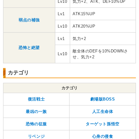
Lv10
気力+2、ATK、DEF10%UP
Lv1
ATK15%UP
弱点の補強
Lv10
ATK20%UP
Lv1
気力+2
恐怖と絶望
敵全体のDEFを10%DOWNさ
Lv10
せ、気力+2
カテゴリ
カテゴリ
復活戦士
劇場版BOSS
最凶の一族
人工生命体
恐怖の征服
ターゲット孫悟空
リベンジ
心身の侵食