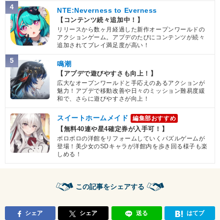
4
NTE:Neverness to Everness
【コンテンツ続々追加中！】
リリースから数ヶ月経過した新作オープンワールドの
アクションゲーム。アプデのたびにコンテンツが続々
追加されてプレイ満足度が高い！
5
鳴潮
【アプデで遊びやすさも向上！】
広大なオープンワールドと手応えのあるアクションが
魅力！アプデで移動改善や日々のミッション難易度緩
和で、さらに遊びやすさが向上！
スイートホームメイド
編集部おすすめ
【無料40連や星4確定券が入手可！】
ボロボロの洋館をリフォームしていくパズルゲームが
登場！美少女のSDキャラが洋館内を歩き回る様子も楽
しめる！
この記事をシェアする
シェア
シェア
送る
はてブ