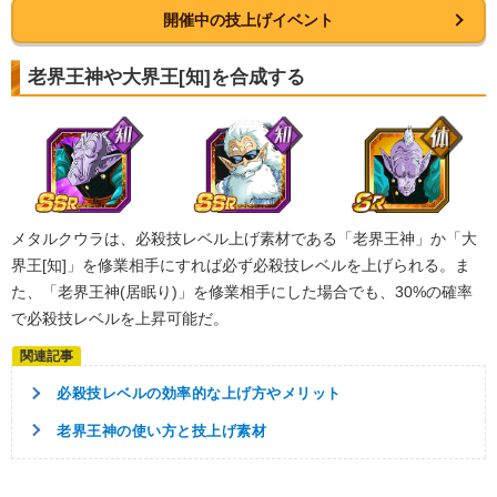
開催中の技上げイベント
老界王神や大界王[知]を合成する
メタルクウラは、必殺技レベル上げ素材である「老界王神」か「大
界王[知]」を修業相手にすれば必ず必殺技レベルを上げられる。ま
た、「老界王神(居眠り)」を修業相手にした場合でも、30%の確率
で必殺技レベルを上昇可能だ。
必殺技レベルの効率的な上げ方やメリット
老界王神の使い方と技上げ素材