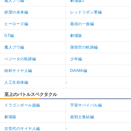
魔人ブウ編
劇場版2
絶望の未来編
レッドリボン軍編
ヒーローズ編
最凶の一族編
GT編
劇場版
魔人ブウ編
孫悟空の軌跡編
ベジータの軌跡編
少年編
純粋サイヤ人編
DAIMA編
人工生命体編
-
至上のバトルスペクタクル
ドラゴンボール超編
宇宙サバイバル編
劇場版
超戦士集結編
次世代のサイヤ人編
-