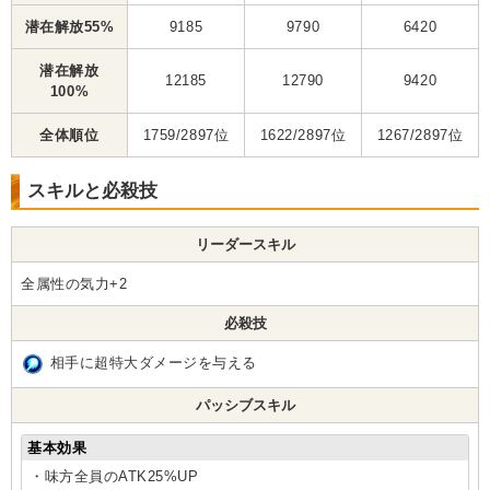
潜在解放55%
9185
9790
6420
潜在解放
12185
12790
9420
100%
全体順位
1759/2897位
1622/2897位
1267/2897位
スキルと必殺技
リーダースキル
全属性の気力+2
必殺技
相手に超特大ダメージを与える
パッシブスキル
基本効果
・味方全員のATK25%UP