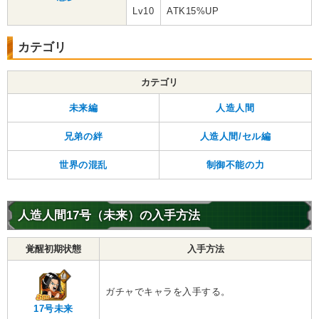
Lv10
ATK15%UP
カテゴリ
カテゴリ
未来編
人造人間
兄弟の絆
人造人間/セル編
世界の混乱
制御不能の力
人造人間17号（未来）の入手方法
覚醒初期状態
入手方法
ガチャでキャラを入手する。
17号未来