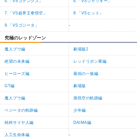
5.「VSゴテンクス」
6.「VSジャッキー」
7.「VS超界王拳悟空」
8.「VSヒット」
9.「VSゴジータ」
-
究極のレッドゾーン
魔人ブウ編
劇場版2
絶望の未来編
レッドリボン軍編
ヒーローズ編
最凶の一族編
GT編
劇場版
魔人ブウ編
孫悟空の軌跡編
ベジータの軌跡編
少年編
純粋サイヤ人編
DAIMA編
人工生命体編
-