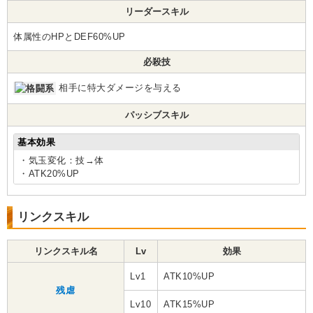
リーダースキル
体属性のHPとDEF60%UP
必殺技
相手に特大ダメージを与える
パッシブスキル
基本効果
・気玉変化：技→体
・ATK20%UP
リンクスキル
リンクスキル名
Lv
効果
Lv1
ATK10%UP
残虐
Lv10
ATK15%UP