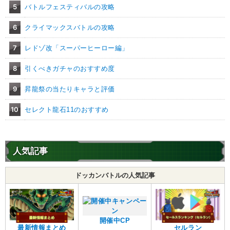
5
バトルフェスティバルの攻略
6
クライマックスバトルの攻略
7
レドゾ改「スーパーヒーロー編」
8
引くべきガチャのおすすめ度
9
昇龍祭の当たりキャラと評価
10
セレクト龍石11のおすすめ
人気記事
ドッカンバトルの人気記事
開催中CP
最新情報まとめ
セルラン