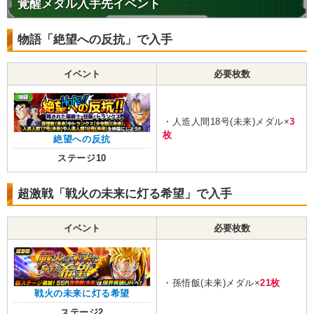
覚醒メダル入手先イベント
物語「絶望への反抗」で入手
イベント
必要枚数
・人造人間18号(未来)メダル×
3
枚
絶望への反抗
ステージ10
超激戦「戦火の未来に灯る希望」で入手
イベント
必要枚数
・孫悟飯(未来)メダル×
21枚
戦火の未来に灯る希望
ステージ2