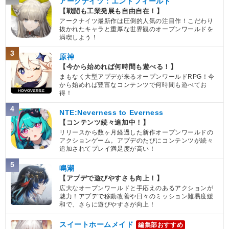
アークナイツ：エンドフィールド
【戦闘も工業発展も自由自在！】
アークナイツ最新作は圧倒的人気の注目作！こだわり
抜かれたキャラと重厚な世界観のオープンワールドを
満喫しよう！
3
原神
【今から始めれば何時間も遊べる！】
まもなく大型アプデが来るオープンワールドRPG！今
から始めれば豊富なコンテンツで何時間も遊べてお
得！
4
NTE:Neverness to Everness
【コンテンツ続々追加中！】
リリースから数ヶ月経過した新作オープンワールドの
アクションゲーム。アプデのたびにコンテンツが続々
追加されてプレイ満足度が高い！
5
鳴潮
【アプデで遊びやすさも向上！】
広大なオープンワールドと手応えのあるアクションが
魅力！アプデで移動改善や日々のミッション難易度緩
和で、さらに遊びやすさが向上！
スイートホームメイド
編集部おすすめ