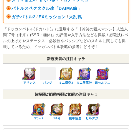
バトルスペクタクル改「DAIMA編」
ガチバトル2
EXミッション
大乱戦
/
/
『ドッカンバトル(ドカバト)』に登場する「【冷笑の殺人マシン】人造人
間17号（未来）(SSR・極体)」の評価や入手方法などを掲載！必殺技レベ
ルの上げ方やステータス、必殺技やパッシブなどのスキルに関しても掲
載しているため、ドッカンバトル攻略の参考にどうぞ！
新規実装の注目キャラ
アリンス
パンジ
ミニ悟空3
ミニ界王神
速セルマ…
超極限Z覚醒/極限Z覚醒の注目キャラ
マンバ
18号
龍拳悟空
ヒルデガ…