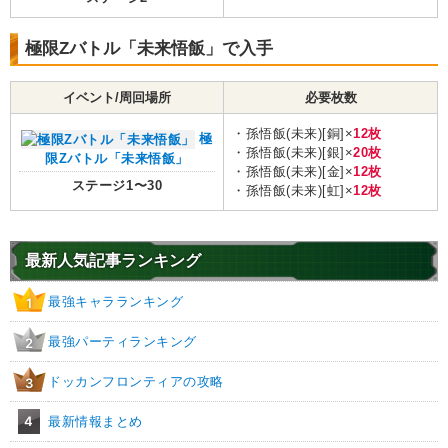
極限Zバトル「未来悟飯」で入手
イベント/周回場所
必要枚数
・孫悟飯(未来)[銅]×
12枚
極
・孫悟飯(未来)[銀]×
20枚
限Zバトル「未来悟飯」
・孫悟飯(未来)[金]×
12枚
ステージ1〜30
・孫悟飯(未来)[虹]×
12枚
最新人気記事ランキング
最強キャラランキング
1
最強パーティランキング
2
ドッカンフロンティアの攻略
3
4
最新情報まとめ