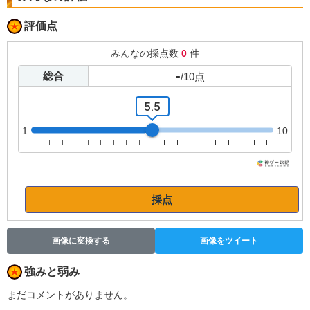
評価点
みんなの採点数
0
件
-
総合
/
10
点
5.5
1
10
採点
画像に変換する
画像をツイート
強みと弱み
まだコメントがありません。