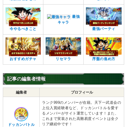
最強
キャラ
今やるべきこと
最強パーティ
おすすめガチャ
リセマラ
序盤の進め方
記事の編集者情報
編集者
プロフィール
ランク999のメンバーが在籍。天下一武道会の
上位入賞経験者など、ドッカンバトルを愛す
るメンバーがサイト運営しています！また、
これまで実装された高難易度イベントは全ク
リア継続中です！
ドッカンバトル