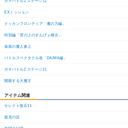
ガチバトル2 ステージ12
EXミッション
ドッカンフロンティア「魔の力編」
特別編「雲の上のすんげぇ稽古」
仮面の魔人参上
バトルスペクタクル改「DAIMA編」
ガチバトル2 ステージ11
開眼する大魔王
アイテム関連
セレクト龍石11
超克の証