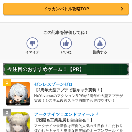
ドラゴンボールを求めし者
少年編
ドッカンバトル攻略TOP
クロスオーバー
【発動リンク効果】
※発動条件あり
・
気力+2
・
ATK+30%
この記事を評価してね！
【一致するリンクスキル(
3
)】
どどん波
不思議な大冒険
天津飯
イマイチ
いいね
指摘する
ドラゴンボールの導き
9.0
/
10
点
【一致するカテゴリー(
3
)】
今注目のおすすめゲーム！【PR】
地球人
少年編
地球育ちの戦士
【発動リンク効果】
※発動条件あり
1
ゼンレスゾーンゼロ
・
気力+2
【2周年大型アプデで強キャラ実装！】
・
ATK+30%
HoYoverseのアクションRPGが2周年の大型アプデが
【一致するリンクスキル(
3
)】
実装！システム改善スキマ時間でも遊びやすい！
どどん波
不思議な大冒険
餃子
2
アークナイツ：エンドフィールド
ドラゴンボールの導き
7.5
/
10
点
【戦闘も工業発展も自由自在！】
【一致するカテゴリー(
3
)】
アークナイツ最新作は圧倒的人気の注目作！こだわり
地球人
少年編
地球育ちの戦士
抜かれたキャラと重厚な世界観のオープンワールドを