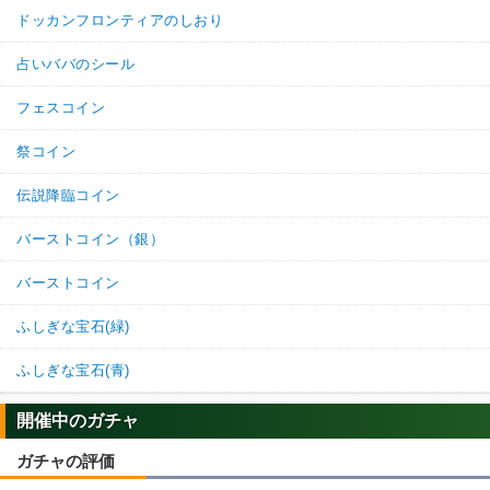
7.0
/
10
点
【一致するカテゴリー(
4
)】
ドッカンフロンティアのしおり
少年編
地球人
地球育ちの戦士
占いババのシール
任務遂行
フェスコイン
【発動リンク効果】
・
気力+2
祭コイン
・
ATK+20%
【一致するリンクスキル(
2
)】
伝説降臨コイン
不思議な大冒険
じいちゃん
バーストコイン（銀）
ドラゴンボールの導き
7.0
/
10
点
【一致するカテゴリー(
4
)】
バーストコイン
少年編
地球人
地球育ちの戦士
ふしぎな宝石(緑)
任務遂行
ふしぎな宝石(青)
【発動リンク効果】
・
気力+2
・
ATK+20%
開催中のガチャ
【一致するリンクスキル(
2
)】
ガチャの評価
不思議な大冒険