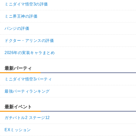
ドラゴンボールを求めし者
少年編
ミニダイマ悟空3の評価
地球人
地球育ちの戦士
ミニ界王神の評価
【発動リンク効果】
・
気力+2
パンジの評価
・
ATK+20%
【一致するリンクスキル(
2
)】
ドクター・アリンスの評価
不思議な大冒険
少女ブルマ
2026年の実装キャラまとめ
ドラゴンボールの導き
1.5
/
10
点
【一致するカテゴリー(
4
)】
最新パーティ
ドラゴンボールを求めし者
少年編
ミニダイマ悟空3パーティ
地球人
地球育ちの戦士
【発動リンク効果】
最強パーティランキング
・
気力+2
・
ATK+20%
最新イベント
【一致するリンクスキル(
2
)】
ガチバトル2 ステージ12
不思議な大冒険
少女ブルマ
ドラゴンボールの導き
EXミッション
6.5
/
10
点
【一致するカテゴリー(
4
)】