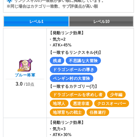
リンクスキルの一致数が多い順に掲載しています。
※同じ場合はカテゴリ一致数、サブ評価点が高い順
レベル1
レベル10
【発動リンク効果】
・
気力+2
・
ATK+45%
【一致するリンクスキル(
4
)】
残虐
不思議な大冒険
ドラゴンボールの導き
ブルー将軍
ペンギン村の大冒険
3.0
/
10
点
【一致するカテゴリー(
7
)】
ドラゴンボールを求めし者
少年編
地球人
悪逆非道
クロスオーバー
地球育ちの戦士
任務遂行
【発動リンク効果】
・
気力+3
・
ATK+30%