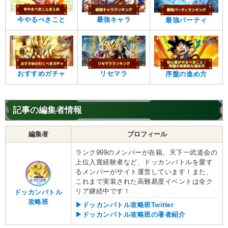
少年編
地球人
地球育ちの戦士
今やるべきこと
最強キャラ
最強パーティ
【発動リンク効果】
・
気力+3
・
ATK+20%
【一致するリンクスキル(
3
)】
卑怯者
不思議な大冒険
兎人参化
おすすめガチャ
リセマラ
序盤の進め方
ドラゴンボールの導き
1.0
/
10
点
【一致するカテゴリー(
3
)】
少年編
地球人
地球育ちの戦士
記事の編集者情報
【発動リンク効果】
編集者
プロフィール
・
気力+2
・
ATK+35%
ランク999のメンバーが在籍。天下一武道会の
【一致するリンクスキル(
3
)】
上位入賞経験者など、ドッカンバトルを愛す
るメンバーがサイト運営しています！また、
ペンギン村の大冒険
これまで実装された高難易度イベントは全ク
ドラゴンボールの導き
悟空&アラレ
リア継続中です！
ドッカンバトル
不思議な大冒険
攻略班
4.5
▶ドッカンバトル攻略班Twitter
/
10
点
▶ドッカンバトル攻略班の著者紹介
【一致するカテゴリー(
3
)】