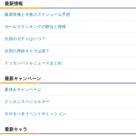
地球人
地球育ちの戦士
最新情報
【発動リンク効果】
最新情報と今後のスケジュール予想
・
気力+2
・
ATK+20%
セールスランキングの順位と推移
【一致するリンクスキル(
2
)】
次回のガチャはいつ？
不思議な大冒険
ヤムチャ
ドラゴンボールの導き
次回の再録キャラは誰？
2.0
/
10
点
【一致するカテゴリー(
4
)】
ドッカンバトルニュースまとめ
ドラゴンボールを求めし者
少年編
地球人
地球育ちの戦士
最新キャンペーン
【発動リンク効果】
夏休みキャンペーン
・
気力+2
・
ATK+20%
ドッカンスペシャルデー
【一致するリンクスキル(
2
)】
不思議な大冒険
今やるべきイベントやミッション
バニーブルマ
ドラゴンボールの導き
1.0
/
10
点
【一致するカテゴリー(
4
)】
最新キャラ