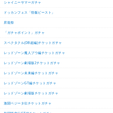
ヤムチャ
シャイニーサマーガチャ
ドラゴンボールの導き
7.5
/
10
点
【一致するカテゴリー(
4
)】
ドッカンフェス「悟飯ビースト」
少年編
ドラゴンボールを求めし者
昇龍祭
地球人
地球育ちの戦士
【発動リンク効果】
「ガチャポイント」ガチャ
・
気力+2
・
ATK+20%
スペクタクル(DB超編)チケットガチャ
【一致するリンクスキル(
2
)】
レッドゾーン魔人ブウ編チケットガチャ
不思議な大冒険
ブルマ
ドラゴンボールの導き
レッドゾーン劇場版2チケットガチャ
7.0
/
10
点
【一致するカテゴリー(
4
)】
レッドゾーン未来編チケットガチャ
ドラゴンボールを求めし者
少年編
レッドゾーンGT編チケットガチャ
地球人
地球育ちの戦士
【発動リンク効果】
レッドゾーン劇場版チケットガチャ
・
気力+2
・
ATK+20%
激闘ベジータ伝チケットガチャ
【一致するリンクスキル(
2
)】