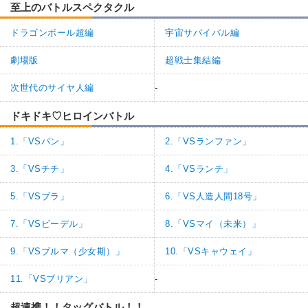
至上のバトルスペクタクル
ドラゴンボール超編
宇宙サバイバル編
劇場版
超戦士集結編
次世代のサイヤ人編
-
ドキドキ♡ヒロインバトル
1.「VSパン」
2.「VSランファン」
3.「VSチチ」
4.「VSランチ」
5.「VSブラ」
6.「VS人造人間18号」
7.「VSビーデル」
8.「VSマイ（未来）」
9.「VSブルマ（少女期）」
10.「VSキャウェイ」
11.「VSブリアン」
-
超連携！！タッグバトル！！