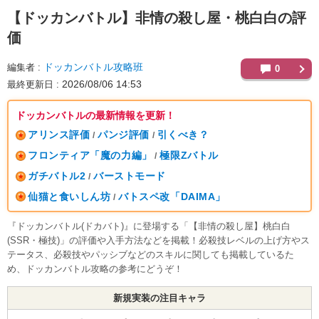
【ドッカンバトル】
非情の殺し屋・桃白白の評
価
ドッカンバトル攻略班
編集者
0
2026/08/06 14:53
最終更新日
ドッカンバトルの最新情報を更新！
アリンス評価
パンジ評価
引くべき？
/
/
フロンティア「魔の力編」
極限Zバトル
/
ガチバトル2
バーストモード
/
仙猫と食いしん坊
バトスペ改「DAIMA」
/
『ドッカンバトル(ドカバト)』に登場する「【非情の殺し屋】桃白白
(SSR・極技)」の評価や入手方法などを掲載！必殺技レベルの上げ方やス
テータス、必殺技やパッシブなどのスキルに関しても掲載しているた
め、ドッカンバトル攻略の参考にどうぞ！
新規実装の注目キャラ