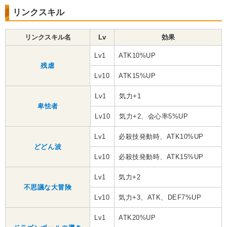
リンクスキル
リンクスキル名
Lv
効果
Lv1
ATK10%UP
残虐
Lv10
ATK15%UP
Lv1
気力+1
卑怯者
Lv10
気力+2、会心率5%UP
Lv1
必殺技発動時、ATK10%UP
どどん波
Lv10
必殺技発動時、ATK15%UP
Lv1
気力+2
不思議な大冒険
Lv10
気力+3、ATK、DEF7%UP
Lv1
ATK20%UP