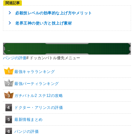
【発動リンク効果】
必殺技レベルの効率的な上げ方やメリット
・
気力+2
・
ATK+30%
老界王神の使い方と技上げ素材
【一致するリンクスキル(
3
)】
残虐
不思議な大冒険
マイ
ドラゴンボールの導き
_
7.5
/
10
点
【一致するカテゴリー(
5
)】
パンジの評価
# ドッカンバトル優先メニュー
ドラゴンボールを求めし者
少年編
地球人
地球育ちの戦士
任務遂行
最強キャラランキング
1
【発動リンク効果】
最強パーティランキング
2
・
気力+3
・
ATK+20%
ガチバトル2 ステ12の攻略
3
【一致するリンクスキル(
3
)】
卑怯者
不思議な大冒険
4
ドクター・アリンスの評価
ウーロン
ドラゴンボールの導き
2.0
5
最新情報まとめ
/
10
点
【一致するカテゴリー(
4
)】
ドラゴンボールを求めし者
少年編
6
パンジの評価