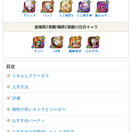
アリンス
パンジ
ミニ悟空3
ミニ界王神
速セルマ…
超極限Z覚醒/極限Z覚醒の注目キャラ
マンバ
18号
龍拳悟空
ヒルデガ…
目次
スキルとステータス
入手方法
評価
相性の良いキャラとリーダー
おすすめパーティ
おすすめの必殺技レベル上げ方法