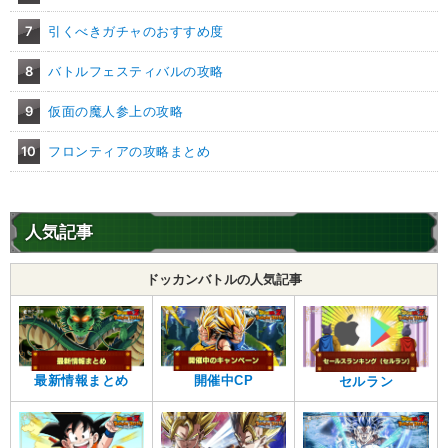
地球人
地球育ちの戦士
7
引くべきガチャのおすすめ度
【発動リンク効果】
・
気力+2
8
バトルフェスティバルの攻略
・
ATK+30%
9
仮面の魔人参上の攻略
【一致するリンクスキル(
3
)】
残虐
不思議な大冒険
10
フロンティアの攻略まとめ
ピラフトリオ
ドラゴンボールの導き
8.0
/
10
点
【一致するカテゴリー(
4
)】
ドラゴンボールを求めし者
少年編
人気記事
地球人
地球育ちの戦士
ドッカンバトルの人気記事
【発動リンク効果】
・
気力+3
・
ATK+20%
【一致するリンクスキル(
3
)】
卑怯者
不思議な大冒険
ランファン
最新情報まとめ
開催中CP
セルラン
ドラゴンボールの導き
2.0
/
10
点
【一致するカテゴリー(
3
)】