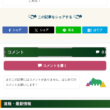
しめる！
【発動リンク効果】
・
気力+2
・
ATK+20%
この記事をシェアする
【一致するリンクスキル(
2
)】
不思議な大冒険
シェア
シェア
送る
はてブ
ヤムチャ
ドラゴンボールの導き
8.5
/
10
点
【一致するカテゴリー(
4
)】
ドラゴンボールを求めし者
少年編
コメント
0
地球人
地球育ちの戦士
【発動リンク効果】
コメントを書く
・
気力+2
・
ATK+20%
【一致するリンクスキル(
2
)】
まだこの記事にはコメントがありません。はじめての
不思議な大冒険
コメントお願いします！
少女ブルマ
ドラゴンボールの導き
2.0
/
10
点
【一致するカテゴリー(
4
)】
速報・最新情報
ドラゴンボールを求めし者
少年編