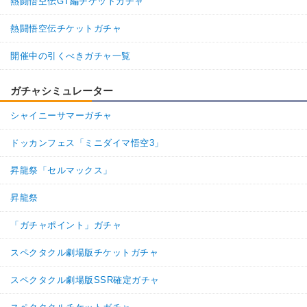
熱闘悟空伝GT編チケットガチャ
不思議な大冒険
LRブルマ
ドラゴンボールの導き
熱闘悟空伝チケットガチャ
8.0
/
10
点
【一致するカテゴリー(
4
)】
開催中の引くべきガチャ一覧
ドラゴンボールを求めし者
少年編
地球人
地球育ちの戦士
ガチャシミュレーター
【発動リンク効果】
シャイニーサマーガチャ
・
気力+2
・
ATK+20%
ドッカンフェス「ミニダイマ悟空3」
【一致するリンクスキル(
2
)】
不思議な大冒険
昇龍祭「セルマックス」
バニーブルマ
ドラゴンボールの導き
7.5
昇龍祭
/
10
点
【一致するカテゴリー(
4
)】
少年編
ドラゴンボールを求めし者
「ガチャポイント」ガチャ
地球人
地球育ちの戦士
スペクタクル劇場版チケットガチャ
【発動リンク効果】
・
気力+2
スペクタクル劇場版SSR確定ガチャ
・
ATK+20%