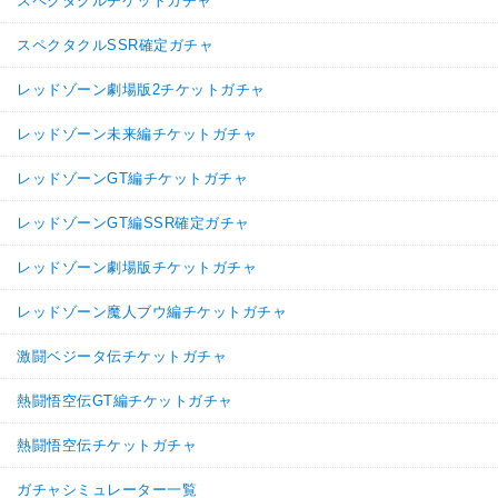
スペクタクルチケットガチャ
【一致するリンクスキル(
2
)】
不思議な大冒険
スペクタクルSSR確定ガチャ
じいちゃん
ドラゴンボールの導き
7.5
/
10
点
レッドゾーン劇場版2チケットガチャ
【一致するカテゴリー(
4
)】
少年編
地球人
地球育ちの戦士
レッドゾーン未来編チケットガチャ
任務遂行
レッドゾーンGT編チケットガチャ
【発動リンク効果】
・
気力+2
レッドゾーンGT編SSR確定ガチャ
・
ATK+20%
【一致するリンクスキル(
2
)】
レッドゾーン劇場版チケットガチャ
不思議な大冒険
アックマン
レッドゾーン魔人ブウ編チケットガチャ
ドラゴンボールの導き
2.0
/
10
点
【一致するカテゴリー(
3
)】
激闘ベジータ伝チケットガチャ
少年編
地球人
任務遂行
熱闘悟空伝GT編チケットガチャ
熱闘悟空伝チケットガチャ
ガチャシミュレーター一覧