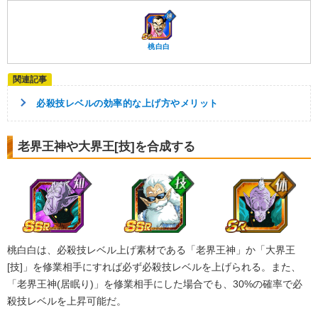
【発動リンク効果】
・
気力+2
・
ATK+30%
【一致するリンクスキル(
3
)】
桃白白
残虐
不思議な大冒険
ドラゴンボールの導き
ブルー将軍
必殺技レベルの効率的な上げ方やメリット
【一致するカテゴリー(
6
)】
8.0
/
10
点
任務遂行
少年編
老界王神や大界王[技]を合成する
ドラゴンボールを求めし者
悪逆非道
地球人
地球育ちの戦士
【発動リンク効果】
※発動条件あり
・
気力+1
・
ATK+20%
【一致するリンクスキル(
3
)】
桃白白は、必殺技レベル上げ素材である「老界王神」か「大界王
卑怯者
どどん波
残虐
桃白白
[技]」を修業相手にすれば必ず必殺技レベルを上げられる。また、
【一致するカテゴリー(
5
)】
7.5
/
10
点
「老界王神(居眠り)」を修業相手にした場合でも、30%の確率で必
兄弟の絆
地球人
永遠の宿敵
殺技レベルを上昇可能だ。
地球育ちの戦士
任務遂行