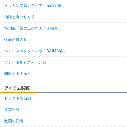
ドッカンフロンティア「魔の力編」
ドラゴンボールを求めし者
少年編
地球人
地球育ちの戦士
仙猫と食いしん坊
【発動リンク効果】
特別編「雲の上のすんげぇ稽古」
・
気力+2
・
ATK+20%
仮面の魔人参上
【一致するリンクスキル(
2
)】
不思議な大冒険
バトルスペクタクル改「DAIMA編」
少女ブルマ
ドラゴンボールの導き
ガチバトル2 ステージ11
8.0
/
10
点
【一致するカテゴリー(
4
)】
ドラゴンボールを求めし者
少年編
開眼する大魔王
地球人
地球育ちの戦士
アイテム関連
【発動リンク効果】
・
気力+2
セレクト龍石11
・
ATK+20%
【一致するリンクスキル(
2
)】
超克の証
不思議な大冒険
激闘の記憶
じいちゃん
ドラゴンボールの導き