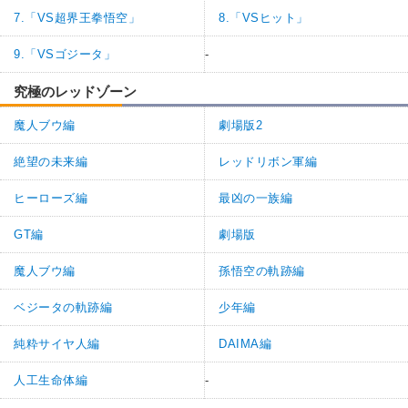
7.「VS超界王拳悟空」
8.「VSヒット」
9.「VSゴジータ」
-
究極のレッドゾーン
魔人ブウ編
劇場版2
絶望の未来編
レッドリボン軍編
ヒーローズ編
最凶の一族編
GT編
劇場版
魔人ブウ編
孫悟空の軌跡編
ベジータの軌跡編
少年編
純粋サイヤ人編
DAIMA編
人工生命体編
-