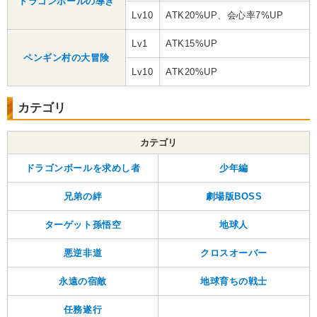
ドラゴンボールの導き
Lv10
ATK20%UP、会心率7%UP
Lv1
ATK15%UP
ペンギン村の大冒険
Lv10
ATK20%UP
カテゴリ
カテゴリ
ドラゴンボールを求めし者
少年編
兄弟の絆
劇場版BOSS
ターゲット孫悟空
地球人
悪逆非道
クロスオーバー
永遠の宿敵
地球育ちの戦士
任務遂行