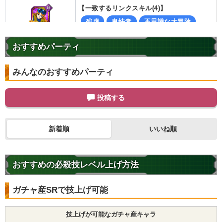
【一致するリンクスキル(
4
)】
残虐
卑怯者
不思議な大冒険
パスタ
ドラゴンボールの導き
3.0
/
10
点
おすすめパーティ
【一致するカテゴリー(
5
)】
ドラゴンボールを求めし者
少年編
みんなのおすすめパーティ
地球人
地球育ちの戦士
任務遂行
【発動リンク効果】
投稿する
・
気力+2
・
ATK+30%
【一致するリンクスキル(
3
)】
新着順
いいね順
残虐
不思議な大冒険
ドラゴンボールの導き
ブルー将軍
おすすめの必殺技レベル上げ方法
【一致するカテゴリー(
6
)】
2.0
/
10
点
ドラゴンボールを求めし者
少年編
ガチャ産SRで技上げ可能
地球人
悪逆非道
地球育ちの戦士
任務遂行
技上げが可能なガチャ産キャラ