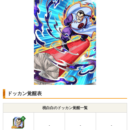
ドッカン覚醒表
桃白白のドッカン覚醒一覧
-
-
-