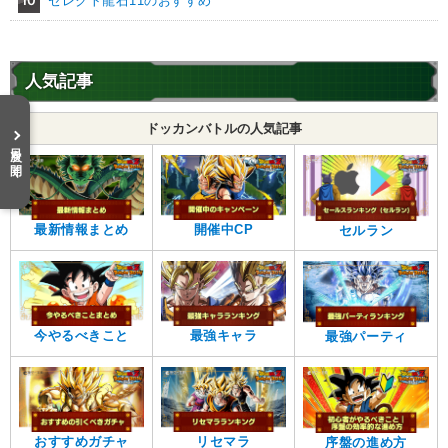
セレクト龍石11のおすすめ
・
ATK+40%
【一致するリンクスキル(
5
)】
かめはめ波
超サイヤ人
神戦士
人気記事
神の次元
臨戦態勢
ゴッドコンビ
【一致するカテゴリー(
6
)】
ドッカンバトルの人気記事
9.5
/
10
点
目次を開く
超サイヤ人を超えた力
神次元
純粋サイヤ人
かめはめ波
体得した進化
親子の絆
最新情報まとめ
開催中CP
セルラン
【発動リンク効果】
※発動条件あり
・
気力+2
・
ATK+40%
【一致するリンクスキル(
5
)】
かめはめ波
超サイヤ人
神戦士
今やるべきこと
最強キャラ
最強パーティ
神の次元
臨戦態勢
ブルーコンビ
【一致するカテゴリー(
6
)】
9.5
/
10
点
超サイヤ人を超えた力
神次元
おすすめガチャ
リセマラ
純粋サイヤ人
かめはめ波
序盤の進め方