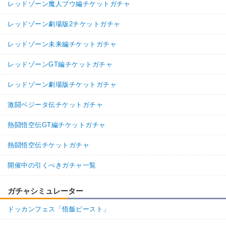
レッドゾーン魔人ブウ編チケットガチャ
【一致するリンクスキル(
4
)】
超サイヤ人
神戦士
神の次元
レッドゾーン劇場版2チケットガチャ
臨戦態勢
レッドゾーン未来編チケットガチャ
ゴッド悟空
【一致するカテゴリー(
9
)】
8.0
/
10
点
純粋サイヤ人
神次元
レッドゾーンGT編チケットガチャ
孫悟空の系譜
亀仙流
親友の絆
レッドゾーン劇場版チケットガチャ
高速戦闘
超サイヤ人を超えた力
激闘ベジータ伝チケットガチャ
親子の絆
地球育ちの戦士
【発動リンク効果】
※発動条件あり
熱闘悟空伝GT編チケットガチャ
・
気力+4
・
ATK+15%
熱闘悟空伝チケットガチャ
【一致するリンクスキル(
4
)】
開催中の引くべきガチャ一覧
超サイヤ人
かめはめ波
驚異的なスピード
臨戦態勢
ガチャシミュレーター
悟空4
【一致するカテゴリー(
9
)】
3.0
/
10
点
ドッカンフェス「悟飯ビースト」
純粋サイヤ人
孫悟空の系譜
かめはめ波
亀仙流
親友の絆