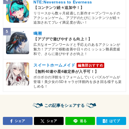
・
ATK+25%
NTE:Neverness to Everness
【コンテンツ続々追加中！】
【一致するリンクスキル(
4
)】
リリースから数ヶ月経過した新作オープンワールドの
超サイヤ人
神戦士
かめはめ波
アクションゲーム。アプデのたびにコンテンツが続々
追加されてプレイ満足度が高い！
臨戦態勢
5
【一致するカテゴリー(
11
)】
鳴潮
七夕ブルーコンビ
【アプデで遊びやすさも向上！】
親子の絆
神次元
純粋サイヤ人
9.5
/
10
点
広大なオープンワールドと手応えのあるアクションが
孫悟空の系譜
亀仙流
魅力！アプデで移動改善や日々のミッション難易度緩
和で、さらに遊びやすさが向上！
体得した進化
親友の絆
高速戦闘
超サイヤ人を超えた力
スイートホームメイド
編集部おすすめ
【無料40連や星4確定券が入手可！】
地球育ちの戦士
かめはめ波
ボロボロの洋館をリフォームしていくパズルゲームが
登場！美少女のSDキャラが洋館内を歩き回る様子も楽
【発動リンク効果】
※発動条件あり
しめる！
・
気力+2
・
ATK+30%
【一致するリンクスキル(
4
)】
この記事をシェアする
超サイヤ人
かめはめ波
驚異的なスピード
神の次元
シェア
シェア
送る
はてブ
【一致するカテゴリー(
10
)】
ゴッド悟空