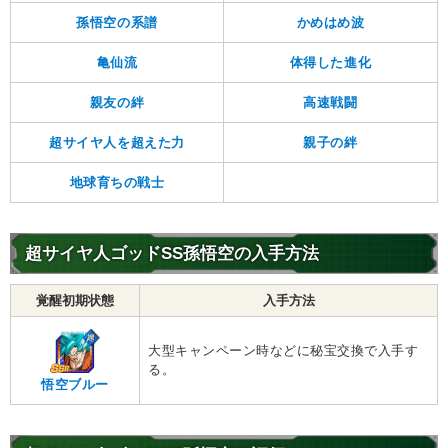
孫悟空の系譜
かめはめ波
亀仙流
体得した進化
親友の絆
高速戦闘
超サイヤ人を超えた力
親子の絆
地球育ちの戦士
超サイヤ人ゴッドSS孫悟空の入手方法
覚醒初期状態
入手方法
大型キャンペーン時などに秘宝交換で入手す
る。
悟空ブルー