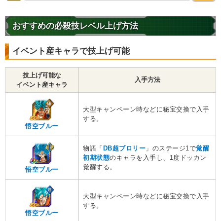
体得した進化
親友の絆
高速戦闘
おすすめの必殺技レベル上げ方法
超サイヤ人を超えた力
親子の絆
地球育ちの戦士
イベント産キャラで技上げ可能
【発動リンク効果】
※発動条件あり
・
気力+2
技上げ可能な
・
ATK+40%
入手方法
イベント産キャラ
【一致するリンクスキル(
5
)】
神の次元
驚異的なスピード
大型キャンペーン時などに秘宝交換で入手
超サイヤ人
かめはめ波
神戦士
する。
悟空ブルー
【一致するカテゴリー(
10
)】
ゴッド悟空
神次元
純粋サイヤ人
物語「
DB超ブロリー
」のステージ1で
覚醒
7.5
/
10
点
初期状態
のキャラを入手し、1度ドッカン
孫悟空の系譜
かめはめ波
亀仙流
覚醒する。
悟空ブルー
親友の絆
高速戦闘
超サイヤ人を超えた力
親子の絆
大型キャンペーン時などに秘宝交換で入手
地球育ちの戦士
する。
悟空ブルー
【発動リンク効果】