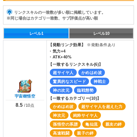
リンクスキルの一致数が多い順に掲載しています。
※同じ場合はカテゴリ一致数、サブ評価点が高い順
レベル1
レベル10
【発動リンク効果】
※発動条件あり
・
気力+4
・
ATK+40%
【一致するリンクスキル(
6
)】
超サイヤ人
かめはめ波
驚異的なスピード
神戦士
神の次元
臨戦態勢
宇宙樹悟空
【一致するカテゴリー(
10
)】
8.5
/
10
点
かめはめ波
超サイヤ人を超えた力
神次元
純粋サイヤ人
孫悟空の系譜
亀仙流
親友の絆
高速戦闘
親子の絆