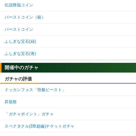
かめはめ波
亀仙流
親友の絆
伝説降臨コイン
高速戦闘
超サイヤ人を超えた力
バーストコイン（銀）
親子の絆
地球育ちの戦士
バーストコイン
【発動リンク効果】
・
気力+2
ふしぎな宝石(緑)
・
ATK+35%
【一致するリンクスキル(
4
)】
ふしぎな宝石(青)
超サイヤ人
驚異的なスピード
開催中のガチャ
神戦士
神の次元
ゴッド悟空
【一致するカテゴリー(
9
)】
ガチャの評価
7.0
/
10
点
神次元
純粋サイヤ人
ドッカンフェス「悟飯ビースト」
孫悟空の系譜
亀仙流
親友の絆
昇龍祭
高速戦闘
超サイヤ人を超えた力
親子の絆
地球育ちの戦士
「ガチャポイント」ガチャ
【発動リンク効果】
スペクタクル(DB超編)チケットガチャ
・
気力+2
・
ATK+35%