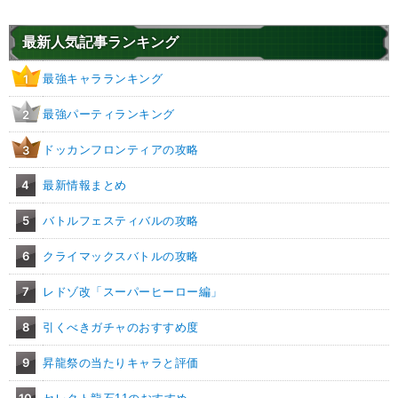
復活ゴッド
【一致するカテゴリー(
10
)】
9.5
/
10
点
神次元
親友の絆
純粋サイヤ人
最新人気記事ランキング
孫悟空の系譜
亀仙流
高速戦闘
最強キャラランキング
1
超サイヤ人を超えた力
親子の絆
地球育ちの戦士
かめはめ波
最強パーティランキング
2
【発動リンク効果】
※発動条件あり
ドッカンフロンティアの攻略
3
・
気力+2
・
ATK+40%
4
最新情報まとめ
【一致するリンクスキル(
5
)】
5
バトルフェスティバルの攻略
超サイヤ人
神戦士
神の次元
臨戦態勢
かめはめ波
速ブルーコンビ
6
クライマックスバトルの攻略
【一致するカテゴリー(
7
)】
8.0
/
10
点
7
レドゾ改「スーパーヒーロー編」
超サイヤ人を超えた力
神次元
純粋サイヤ人
体得した進化
8
引くべきガチャのおすすめ度
親子の絆
かめはめ波
高速戦闘
9
昇龍祭の当たりキャラと評価
【発動リンク効果】
※発動条件あり
・
気力+2
10