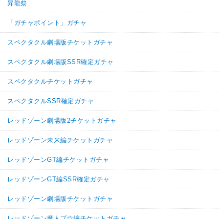
昇龍祭
高速戦闘
超サイヤ人を超えた力
「ガチャポイント」ガチャ
親子の絆
地球育ちの戦士
スペクタクル劇場版チケットガチャ
【発動リンク効果】
※発動条件あり
・
気力+4
スペクタクル劇場版SSR確定ガチャ
・
ATK+20%
【一致するリンクスキル(
4
)】
スペクタクルチケットガチャ
驚異的なスピード
臨戦態勢
スペクタクルSSR確定ガチャ
神の次元
かめはめ波
速身勝手
【一致するカテゴリー(
9
)】
レッドゾーン劇場版2チケットガチャ
9.0
/
10
点
神次元
純粋サイヤ人
レッドゾーン未来編チケットガチャ
孫悟空の系譜
亀仙流
かめはめ波
親友の絆
高速戦闘
親子の絆
レッドゾーンGT編チケットガチャ
地球育ちの戦士
レッドゾーンGT編SSR確定ガチャ
【発動リンク効果】
※発動条件あり
・
気力+4
レッドゾーン劇場版チケットガチャ
・
ATK+20%
【一致するリンクスキル(
4
)】
レッドゾーン魔人ブウ編チケットガチャ