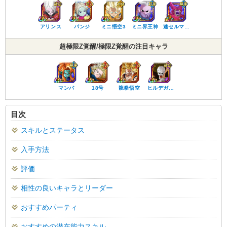
アリンス
パンジ
ミニ悟空3
ミニ界王神
速セルマ…
超極限Z覚醒/極限Z覚醒の注目キャラ
マンバ
18号
龍拳悟空
ヒルデガ…
目次
スキルとステータス
入手方法
評価
相性の良いキャラとリーダー
おすすめパーティ
おすすめの潜在能力スキル