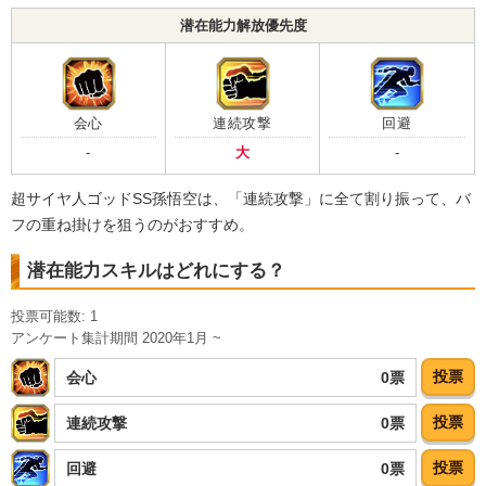
超サイヤ人
神戦士
かめはめ波
潜在能力解放優先度
臨戦態勢
驚異的なスピード
【一致するカテゴリー(
11
)】
界王拳ブルー
神次元
純粋サイヤ人
9.0
/
10
点
会心
連続攻撃
回避
孫悟空の系譜
かめはめ波
亀仙流
-
大
-
体得した進化
親友の絆
高速戦闘
超サイヤ人ゴッドSS孫悟空は、「連続攻撃」に全て割り振って、バ
超サイヤ人を超えた力
親子の絆
フの重ね掛けを狙うのがおすすめ。
地球育ちの戦士
【発動リンク効果】
※発動条件あり
潜在能力スキルはどれにする？
・
気力+4
・
ATK+25%
投票可能数: 1
【一致するリンクスキル(
5
)】
アンケート集計期間 2020年1月 ~
超サイヤ人
神戦士
かめはめ波
投票
0票
会心
臨戦態勢
驚異的なスピード
投票
0票
連続攻撃
【一致するカテゴリー(
11
)】
界王拳ブルー
神次元
純粋サイヤ人
9.0
/
10
点
投票
0票
回避
孫悟空の系譜
かめはめ波
亀仙流