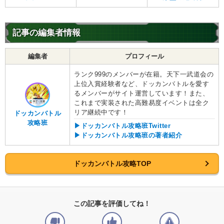
体得した進化
親子の絆
【発動リンク効果】
記事の編集者情報
・
気力+4
・
ATK+35%
編集者
プロフィール
【一致するリンクスキル(
5
)】
ゴッド悟空
超サイヤ人
驚異的なスピード
ランク999のメンバーが在籍。天下一武道会の
9.5
/
10
点
上位入賞経験者など、ドッカンバトルを愛す
神戦士
神の次元
臨戦態勢
るメンバーがサイト運営しています！また、
【一致するカテゴリー(
0
)】
これまで実装された高難易度イベントは全ク
リア継続中です！
ドッカンバトル
【発動リンク効果】
※発動条件あり
攻略班
▶ドッカンバトル攻略班Twitter
・
ATK+40%
▶ドッカンバトル攻略班の著者紹介
【一致するリンクスキル(
4
)】
神の次元
神戦士
超サイヤ人
ドッカンバトル攻略TOP
かめはめ波
【一致するカテゴリー(
11
)】
界王拳ブルー
神次元
純粋サイヤ人
7.0
この記事を評価してね！
/
10
点
孫悟空の系譜
かめはめ波
亀仙流
体得した進化
親友の絆
高速戦闘