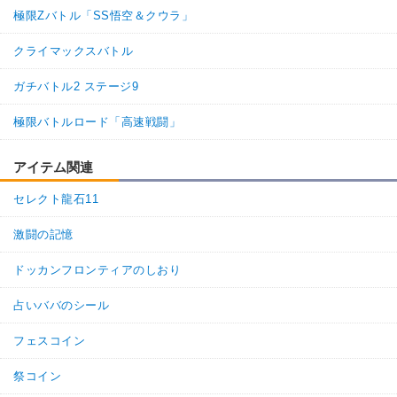
【一致するリンクスキル(
4
)】
極限Zバトル「SS悟空＆クウラ」
超サイヤ人
臨戦態勢
クライマックスバトル
驚異的なスピード
かめはめ波
【一致するカテゴリー(
10
)】
ミニ悟空3
ガチバトル2 ステージ9
体得した進化
超サイヤ人を超えた力
9.5
/
10
点
極限バトルロード「高速戦闘」
純粋サイヤ人
孫悟空の系譜
亀仙流
親友の絆
高速戦闘
アイテム関連
親子の絆
地球育ちの戦士
セレクト龍石11
かめはめ波
【発動リンク効果】
※発動条件あり
激闘の記憶
・
気力+4
・
ATK+15%
ドッカンフロンティアのしおり
【一致するリンクスキル(
4
)】
占いババのシール
超サイヤ人
かめはめ波
驚異的なスピード
臨戦態勢
フェスコイン
悟空4
【一致するカテゴリー(
9
)】
祭コイン
9.5
/
10
点
純粋サイヤ人
孫悟空の系譜