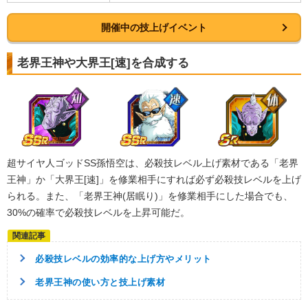
・
気力+4
・
ATK+35%
開催中の技上げイベント
【一致するリンクスキル(
5
)】
超サイヤ人
驚異的なスピード
老界王神や大界王[速]を合成する
神戦士
神の次元
臨戦態勢
【一致するカテゴリー(
10
)】
ゴッド悟空
純粋サイヤ人
神次元
9.5
/
10
点
孫悟空の系譜
亀仙流
親友の絆
高速戦闘
超サイヤ人を超えた力
超サイヤ人ゴッドSS孫悟空は、必殺技レベル上げ素材である「老界
親子の絆
地球育ちの戦士
王神」か「大界王[速]」を修業相手にすれば必ず必殺技レベルを上げ
かめはめ波
られる。また、「老界王神(居眠り)」を修業相手にした場合でも、
30%の確率で必殺技レベルを上昇可能だ。
【発動リンク効果】
※発動条件あり
・
気力+2
・
ATK+40%
必殺技レベルの効率的な上げ方やメリット
【一致するリンクスキル(
5
)】
超サイヤ人
かめはめ波
神戦士
老界王神の使い方と技上げ素材
神の次元
臨戦態勢