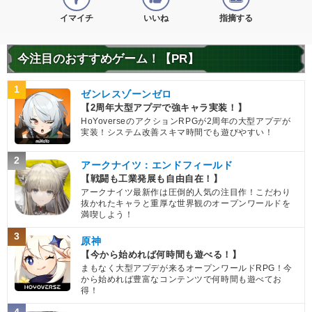
イマイチ
超サイヤ人を超えた力
いいね
指摘する
親子の絆
地球育ちの戦士
今注目のおすすめゲーム！【PR】
【発動リンク効果】
・
気力+2
1
・
ATK+35%
ゼンレスゾーンゼロ
【一致するリンクスキル(
4
)】
【2周年大型アプデで強キャラ実装！】
HoYoverseのアクションRPGが2周年の大型アプデが
神戦士
超サイヤ人
神の次元
実装！システム改善スキマ時間でも遊びやすい！
驚異的なスピード
2
【一致するカテゴリー(
11
)】
アークナイツ：エンドフィールド
ゴッド悟空
【戦闘も工業発展も自由自在！】
純粋サイヤ人
神次元
6.5
/
10
点
アークナイツ最新作は圧倒的人気の注目作！こだわり
孫悟空の系譜
かめはめ波
亀仙流
抜かれたキャラと重厚な世界観のオープンワールドを
満喫しよう！
体得した進化
親友の絆
高速戦闘
3
原神
超サイヤ人を超えた力
親子の絆
【今から始めれば何時間も遊べる！】
地球育ちの戦士
まもなく大型アプデが来るオープンワールドRPG！今
から始めれば豊富なコンテンツで何時間も遊べてお
【発動リンク効果】
※発動条件あり
得！
・
気力+2
4