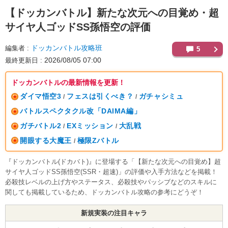
【ドッカンバトル】
新たな次元への目覚め・超
サイヤ人ゴッドSS孫悟空の評価
ドッカンバトル攻略班
編集者
5
2026/08/05 07:00
最終更新日
ドッカンバトルの最新情報を更新！
ダイマ悟空3
フェスは引くべき？
ガチャシミュ
/
/
バトルスペクタクル改「DAIMA編」
ガチバトル2
EXミッション
大乱戦
/
/
開眼する大魔王
極限Zバトル
/
『ドッカンバトル(ドカバト)』に登場する「【新たな次元への目覚め】超
サイヤ人ゴッドSS孫悟空(SSR・超速)」の評価や入手方法などを掲載！
必殺技レベルの上げ方やステータス、必殺技やパッシブなどのスキルに
関しても掲載しているため、ドッカンバトル攻略の参考にどうぞ！
新規実装の注目キャラ