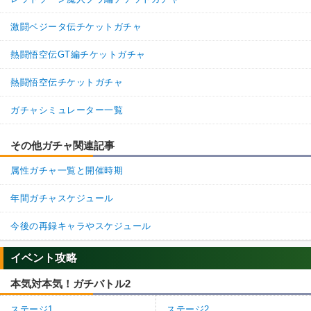
驚異的なスピード
臨戦態勢
激闘ベジータ伝チケットガチャ
神の次元
かめはめ波
七夕身勝手
熱闘悟空伝GT編チケットガチャ
【一致するカテゴリー(
9
)】
9.0
/
10
点
神次元
高速戦闘
純粋サイヤ人
熱闘悟空伝チケットガチャ
孫悟空の系譜
亀仙流
親友の絆
ガチャシミュレーター一覧
親子の絆
地球育ちの戦士
かめはめ波
その他ガチャ関連記事
【発動リンク効果】
※発動条件あり
属性ガチャ一覧と開催時期
・
気力+4
・
ATK+15%
年間ガチャスケジュール
【一致するリンクスキル(
4
)】
超サイヤ人
臨戦態勢
今後の再録キャラやスケジュール
驚異的なスピード
かめはめ波
イベント攻略
【一致するカテゴリー(
9
)】
ミニ悟空4
純粋サイヤ人
親子の絆
本気対本気！ガチバトル2
9.5
/
10
点
孫悟空の系譜
かめはめ波
亀仙流
ステージ1
ステージ2