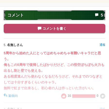
神次元
純粋サイヤ人
7.5
/
10
点
孫悟空の系譜
かめはめ波
亀仙流
コメント
5
親友の絆
高速戦闘
超サイヤ人を超えた力
親子の絆
コメントを書く
地球育ちの戦士
【発動リンク効果】
※発動条件あり
・
ATK+40%
名無しさん
通報
5.
【一致するリンクスキル(
4
)】
5周年から始めた人にとってはめちゃめちゃ有難いキャラだと思
超サイヤ人
かめはめ波
神戦士
う。
神の次元
俺もこの5周年で復帰したばかりだけど、この悟空ぼちぼち火力も
【一致するカテゴリー(
10
)】
出るし割と壁でも使える。
ゴッド悟空
神次元
純粋サイヤ人
ある程度進んだら使わなくなるだろうけど、それまでのつなぎと
2.0
/
10
点
しては十分すぎるくらいのキャラ。
孫悟空の系譜
かめはめ波
亀仙流
無料で虹まで出来るし、初心者の人は作っといた方がいい。
親友の絆
高速戦闘
16
0
返信
(0)
超サイヤ人を超えた力
親子の絆
地球育ちの戦士
通報