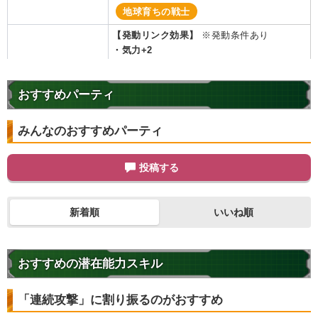
地球育ちの戦士
【発動リンク効果】
※発動条件あり
・
気力+2
・
ATK+40%
【一致するリンクスキル(
5
)】
おすすめパーティ
神の次元
神戦士
超サイヤ人
驚異的なスピード
かめはめ波
みんなのおすすめパーティ
【一致するカテゴリー(
11
)】
悟空ブルー
純粋サイヤ人
神次元
6.5
/
10
点
投稿する
孫悟空の系譜
かめはめ波
亀仙流
体得した進化
親友の絆
高速戦闘
新着順
いいね順
超サイヤ人を超えた力
親子の絆
地球育ちの戦士
おすすめの潜在能力スキル
【発動リンク効果】
※発動条件あり
・
気力+4
・
ATK+25%
「連続攻撃」に割り振るのがおすすめ
【一致するリンクスキル(
5
)】