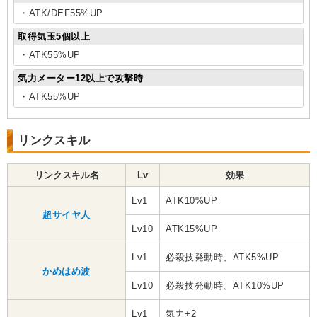
・ATK/DEF55%UP
取得気玉5個以上
・ATK55%UP
気力メーター12以上で攻撃時
・ATK55%UP
リンクスキル
リンクスキル名
Lv
効果
Lv1
ATK10%UP
超サイヤ人
Lv10
ATK15%UP
Lv1
必殺技発動時、ATK5%UP
かめはめ波
Lv10
必殺技発動時、ATK10%UP
Lv1
気力+2