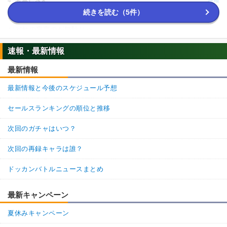
名無しさん
4.
【発動リンク効果】
※発動条件あり
続きを読む（5件）
>>2
・
ATK+40%
おどれの妄言のが無駄じゃ
【一致するリンクスキル(
4
)】
神の次元
神戦士
超サイヤ人
11
2
返信
(0)
速報・最新情報
かめはめ波
最新情報
【一致するカテゴリー(
10
)】
名無しさん
通報
3.
ゴッド悟空
純粋サイヤ人
孫悟空の系譜
最新情報と今後のスケジュール予想
無料でフル強化できるの？
7.5
/
10
点
かめはめ波
神次元
亀仙流
10
2
返信
(0)
セールスランキングの順位と推移
親友の絆
高速戦闘
次回のガチャはいつ？
超サイヤ人を超えた力
親子の絆
名無しさん
通報
2.
地球育ちの戦士
次回の再録キャラは誰？
いらない。餌。記念になんていらない。使う事ないし、これ一枚のBoxすら無
【発動リンク効果】
※発動条件あり
駄。
ドッカンバトルニュースまとめ
・
気力+4
6
33
返信
(0)
・
ATK+15%
【一致するリンクスキル(
4
)】
最新キャンペーン
名無しさん
通報
1.
超サイヤ人
かめはめ波
夏休みキャンペーン
誰かコメントかけ！
驚異的なスピード
臨戦態勢