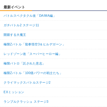
親子の絆
地球育ちの戦士
最新イベント
かめはめ波
【発動リンク効果】
※発動条件あり
バトルスペクタクル改「DAIMA編」
・
気力+4
・
ATK+15%
ガチバトル2 ステージ11
【一致するリンクスキル(
4
)】
開眼する大魔王
超サイヤ人
臨戦態勢
驚異的なスピード
かめはめ波
極限Zバトル「龍拳悟空3＆ヒルデガーン」
【一致するカテゴリー(
10
)】
ダイマ悟空4
レッドゾーン改「スーパーヒーロー編」
孫悟空の系譜
かめはめ波
10
/
10
点
極限バトロ「託された意志」
純粋サイヤ人
亀仙流
体得した進化
親友の絆
高速戦闘
極限Zバトル「100億パワーの戦士たち」
超サイヤ人を超えた力
親子の絆
クライマックスバトルステージ2
地球育ちの戦士
EXミッション
【発動リンク効果】
※発動条件あり
・
気力+4
ランブルクラッシュ ステージ3
・
ATK+15%