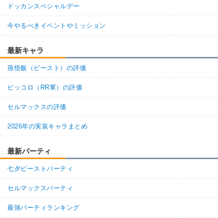
ドッカンスペシャルデー
【一致するカテゴリー(
10
)】
13
11
返信
(0)
SS悟空
神次元
純粋サイヤ人
6.5
/
10
点
今やるべきイベントやミッション
孫悟空の系譜
かめはめ波
亀仙流
親友の絆
高速戦闘
最新キャラ
超サイヤ人を超えた力
親子の絆
孫悟飯（ビースト）の評価
地球育ちの戦士
ピッコロ（RR軍）の評価
【発動リンク効果】
※発動条件あり
・
気力+4
セルマックスの評価
・
ATK+15%
【一致するリンクスキル(
4
)】
2026年の実装キャラまとめ
超サイヤ人
驚異的なスピード
最新パーティ
かめはめ波
臨戦態勢
【一致するカテゴリー(
10
)】
SS悟空
七夕ビーストパーティ
純粋サイヤ人
神次元
9.5
/
10
点
セルマックスパーティ
孫悟空の系譜
亀仙流
親友の絆
高速戦闘
超サイヤ人を超えた力
最強パーティランキング