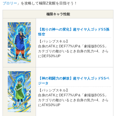
ブロリー
」を攻略して極限Z覚醒を目指そう！
極限キャラ性能
【怒りの神への変化】超サイヤ人ゴッドSS孫
悟空
【パッシブスキル】
自身のATKとDEF77%UP&「劇場版BOSS」
カテゴリの敵がいるとき自身の気力+4、さら
にDEF50%UP
【神の戦闘力の解放】超サイヤ人ゴッドSSベ
ジータ
【パッシブスキル】
自身のATKとDEF77%UP&「劇場版BOSS」
カテゴリの敵がいるとき自身の気力+4、さら
にATK50%UP