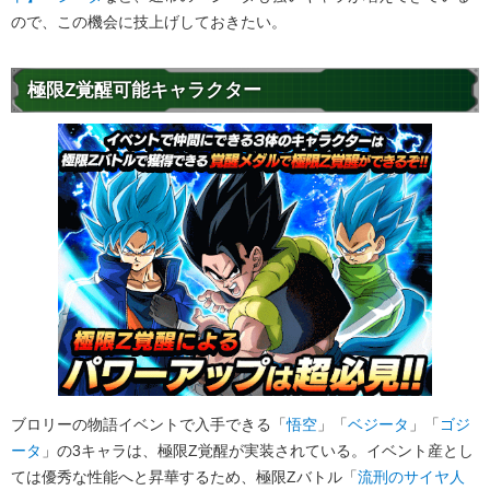
ので、この機会に技上げしておきたい。
極限Z覚醒可能キャラクター
ブロリーの物語イベントで入手できる「
悟空
」「
ベジータ
」「
ゴジ
ータ
」の3キャラは、極限Z覚醒が実装されている。イベント産とし
ては優秀な性能へと昇華するため、極限Zバトル「
流刑のサイヤ人