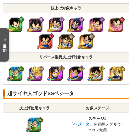
技上げ対象キャラ
目次を開く
リバース推奨技上げ対象キャラ
超サイヤ人ゴッドSSベジータ
技上げ使用キャラ
対象ステージ
ステージ5
「
ベジータ
」を覚醒メダルでド
ッカン覚醒