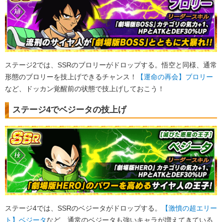
ステージ2では、SSRのブロリーがドロップする。悟空と同様、通常
形態のブロリーを技上げできるチャンス！
【運命の再会】ブロリー
など、ドッカン覚醒前の状態で技上げしておこう！
ステージ4でベジータの技上げ
ステージ4では、SSRのベジータがドロップする。
【激憤の超エリー
ト】ベジータ
など、通常のベジータも強いキャラが増えてきている