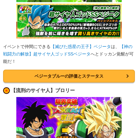
イベントで仲間にできる
【滅びた惑星の王子】ベジータ
は、
【神の
戦闘力の解放】超サイヤ人ゴッドSSベジータ
へとドッカン覚醒が可
能だ！
ベジータブルーの評価とステータス
【流刑のサイヤ人】ブロリー