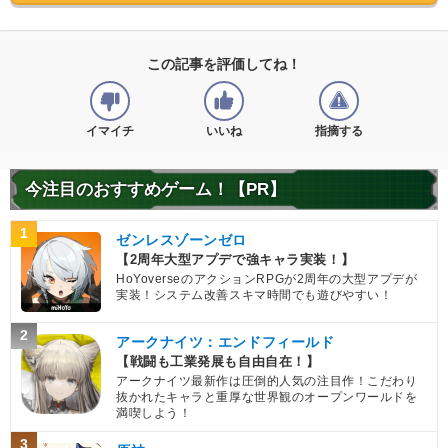
この記事を評価してね！
イマイチ
いいね
指摘する
今注目のおすすめゲーム！【PR】
1
ゼンレスゾーンゼロ
【2周年大型アプデで強キャラ実装！】
HoYoverseのアクションRPGが2周年の大型アプデが
実装！システム改善スキマ時間でも遊びやすい！
2
アークナイツ：エンドフィールド
【戦闘も工業発展も自由自在！】
アークナイツ最新作は圧倒的人気の注目作！こだわり
抜かれたキャラと重厚な世界観のオープンワールドを
満喫しよう！
3