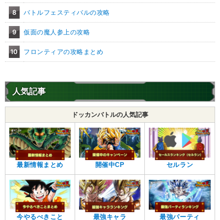
8
バトルフェスティバルの攻略
9
仮面の魔人参上の攻略
10
フロンティアの攻略まとめ
人気記事
ドッカンバトルの人気記事
最新情報まとめ
開催中CP
セルラン
今やるべきこと
最強キャラ
最強パーティ