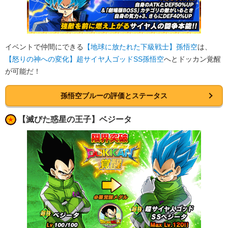
イベントで仲間にできる
【地球に放たれた下級戦士】孫悟空
は、
【怒りの神への変化】超サイヤ人ゴッドSS孫悟空
へとドッカン覚醒
が可能だ！
孫悟空ブルーの評価とステータス
【滅びた惑星の王子】ベジータ