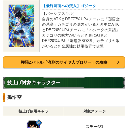
【最終局面への突入】ゴジータ
【パッシブスキル】
自身のATKとDEF77%UP&チームに「孫悟空
の系譜」カテゴリの味方がいるとき更にATK
とDEF20%UP&チームに「ベジータの系譜」
カテゴリの味方がいるとき更にATKと
DEF20%UP&「劇場版BOSS」カテゴリの敵
がいるとき全属性に効果抜群で攻撃
極限Zバトル「流刑のサイヤ人ブロリー」の攻略
技上げ対象キャラクター
孫悟空
技上げ使用キャラ
対象ステージ
ステージ1