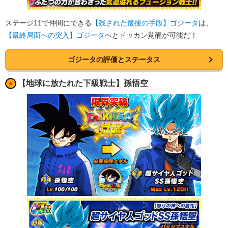
ステージ11で仲間にできる
【残された最後の手段】ゴジータ
は、
【最終局面への突入】ゴジータ
へとドッカン覚醒が可能だ！
ゴジータの評価とステータス
【地球に放たれた下級戦士】孫悟空