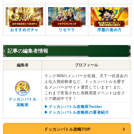
おすすめガチャ
リセマラ
序盤の進め方
記事の編集者情報
編集者
プロフィール
ランク999のメンバーが在籍。天下一武道会の
上位入賞経験者など、ドッカンバトルを愛す
るメンバーがサイト運営しています！また、
これまで実装された高難易度イベントは全ク
リア継続中です！
ドッカンバトル
攻略班
▶ドッカンバトル攻略班Twitter
▶ドッカンバトル攻略班の著者紹介
ドッカンバトル攻略TOP