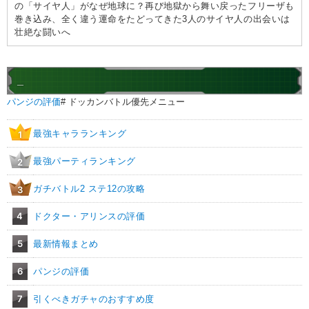
の「サイヤ人」がなぜ地球に？再び地獄から舞い戻ったフリーザも
巻き込み、全く違う運命をたどってきた3人のサイヤ人の出会いは
壮絶な闘いへ
_
パンジの評価
# ドッカンバトル優先メニュー
最強キャラランキング
1
最強パーティランキング
2
ガチバトル2 ステ12の攻略
3
4
ドクター・アリンスの評価
5
最新情報まとめ
6
パンジの評価
7
引くべきガチャのおすすめ度