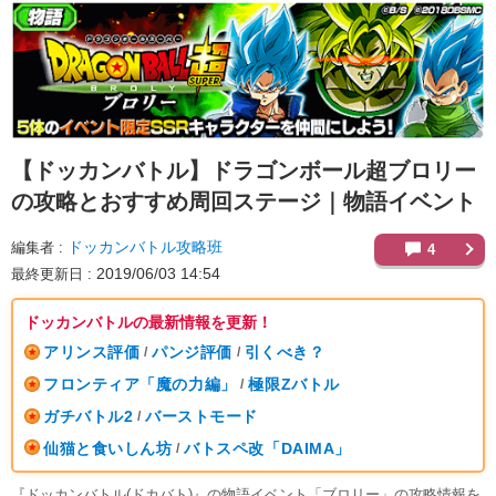
【ドッカンバトル】
ドラゴンボール超ブロリー
の攻略とおすすめ周回ステージ｜物語イベント
ドッカンバトル攻略班
編集者
4
2019/06/03 14:54
最終更新日
ドッカンバトルの最新情報を更新！
アリンス評価
パンジ評価
引くべき？
/
/
フロンティア「魔の力編」
極限Zバトル
/
ガチバトル2
バーストモード
/
仙猫と食いしん坊
バトスペ改「DAIMA」
/
『ドッカンバトル(ドカバト)』の物語イベント「ブロリー」の攻略情報を