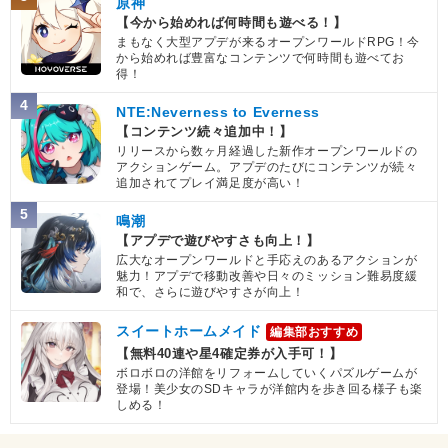
原神
【今から始めれば何時間も遊べる！】
まもなく大型アプデが来るオープンワールドRPG！今
から始めれば豊富なコンテンツで何時間も遊べてお
得！
4
NTE:Neverness to Everness
【コンテンツ続々追加中！】
リリースから数ヶ月経過した新作オープンワールドの
アクションゲーム。アプデのたびにコンテンツが続々
追加されてプレイ満足度が高い！
5
鳴潮
【アプデで遊びやすさも向上！】
広大なオープンワールドと手応えのあるアクションが
魅力！アプデで移動改善や日々のミッション難易度緩
和で、さらに遊びやすさが向上！
スイートホームメイド
編集部おすすめ
【無料40連や星4確定券が入手可！】
ボロボロの洋館をリフォームしていくパズルゲームが
登場！美少女のSDキャラが洋館内を歩き回る様子も楽
しめる！