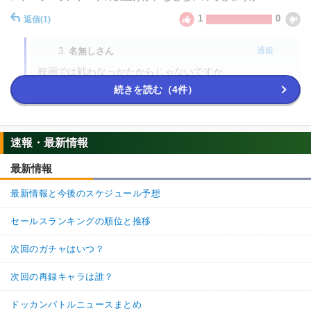
1
0
返信
(1)
3.
名無しさん
通報
映画では戦わなっかたからじゃないですか
続きを読む（4件）
0
0
返信
名無しさん
通報
1.
速報・最新情報
技あげもあるしこれ早く復刻してくれんかな
最新情報
8
1
返信
(0)
最新情報と今後のスケジュール予想
セールスランキングの順位と推移
次回のガチャはいつ？
次回の再録キャラは誰？
ドッカンバトルニュースまとめ