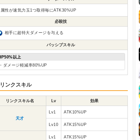
属性が速気力玉1つ取得毎にATK30%UP
必殺技
相手に超特大ダメージを与える
パッシブスキル
HP50%以上
・ダメージ軽減率80%UP
リンクスキル
リンクスキル名
Lv
効果
Lv1
ATK10%UP
天才
Lv10
ATK15%UP
Lv1
ATK15%UP