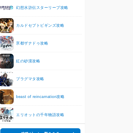
幻想水滸伝スターリープ攻略
カルドセプトビギンズ攻略
亰都ザナドゥ攻略
紅の砂漠攻略
プラグマタ攻略
beast of reincarnation攻略
エリオットの千年物語攻略