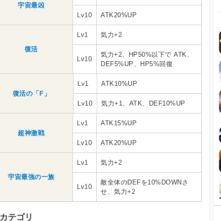
宇宙最凶
Lv10
ATK20%UP
Lv1
気力+2
復活
気力+2、HP50%以下で ATK、
Lv10
DEF5%UP、HP5%回復
Lv1
ATK10%UP
復活の「F」
Lv10
気力+1、ATK、DEF10%UP
Lv1
ATK15%UP
超神激戦
Lv10
ATK20%UP
Lv1
気力+2
宇宙最強の一族
敵全体のDEFを10%DOWNさ
Lv10
せ、気力+2
カテゴリ