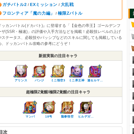
ガチバトル2
EXミッション
大乱戦
/
/
フロンティア「魔の力編」
極限Zバトル
/
ドッカンバトル(ドカバト)』に登場する「【金色の帝王】ゴールデンフ
ーザ(SSR・極速)」の評価や入手方法などを掲載！必殺技レベルの上げ
やステータス、必殺技やパッシブなどのスキルに関しても掲載している
め、ドッカンバトル攻略の参考にどうぞ！
新規実装の注目キャラ
アリンス
パンジ
ミニ悟空3
ミニ界王神
速セルマ…
超極限Z覚醒/極限Z覚醒の注目キャラ
マンバ
18号
龍拳悟空
ヒルデガ…
目次