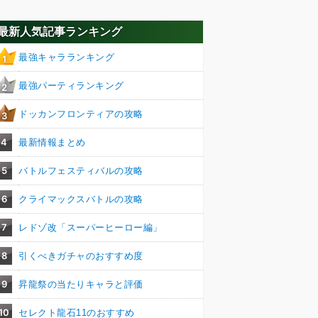
最新人気記事ランキング
最強キャラランキング
1
最強パーティランキング
2
ドッカンフロンティアの攻略
3
4
最新情報まとめ
5
バトルフェスティバルの攻略
6
クライマックスバトルの攻略
7
レドゾ改「スーパーヒーロー編」
8
引くべきガチャのおすすめ度
9
昇龍祭の当たりキャラと評価
10
セレクト龍石11のおすすめ