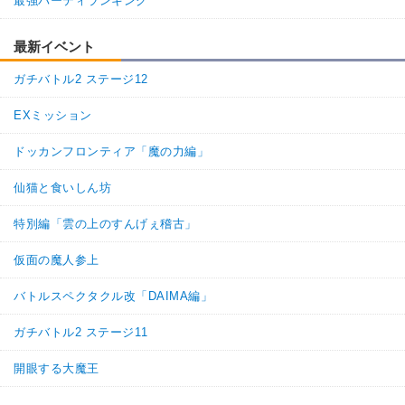
最強パーティランキング
最新イベント
ガチバトル2 ステージ12
EXミッション
ドッカンフロンティア「魔の力編」
仙猫と食いしん坊
特別編「雲の上のすんげぇ稽古」
仮面の魔人参上
バトルスペクタクル改「DAIMA編」
ガチバトル2 ステージ11
開眼する大魔王