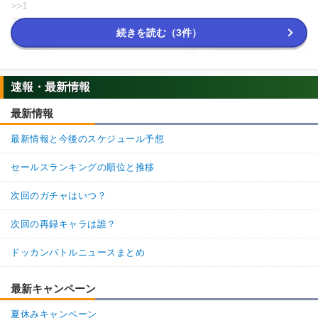
>>1
天下一武道会報酬のうちの一体ですね
続きを読む（3件）
8
0
返信
(0)
名無しさん
通報
1.
速報・最新情報
どこで入手できるか書いてほしいなぁ
最新情報
102
1
返信
(0)
最新情報と今後のスケジュール予想
セールスランキングの順位と推移
次回のガチャはいつ？
次回の再録キャラは誰？
ドッカンバトルニュースまとめ
最新キャンペーン
夏休みキャンペーン