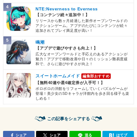
4
NTE:Neverness to Everness
【コンテンツ続々追加中！】
リリースから数ヶ月経過した新作オープンワールドの
アクションゲーム。アプデのたびにコンテンツが続々
追加されてプレイ満足度が高い！
5
鳴潮
【アプデで遊びやすさも向上！】
広大なオープンワールドと手応えのあるアクションが
魅力！アプデで移動改善や日々のミッション難易度緩
和で、さらに遊びやすさが向上！
スイートホームメイド
編集部おすすめ
【無料40連や星4確定券が入手可！】
ボロボロの洋館をリフォームしていくパズルゲームが
登場！美少女のSDキャラが洋館内を歩き回る様子も楽
しめる！
この記事をシェアする
シェア
シェア
送る
はてブ