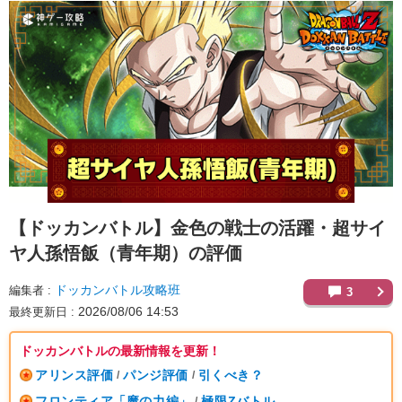
【ドッカンバトル】
金色の戦士の活躍・超サイ
ヤ人孫悟飯（青年期）の評価
ドッカンバトル攻略班
編集者
3
2026/08/06 14:53
最終更新日
ドッカンバトルの最新情報を更新！
アリンス評価
パンジ評価
引くべき？
/
/
フロンティア「魔の力編」
極限Zバトル
/