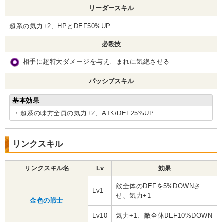
リーダースキル
超系の気力+2、HPとDEF50%UP
必殺技
相手に超特大ダメージを与え、まれに気絶させる
パッシブスキル
基本効果
・超系の味方全員の気力+2、ATK/DEF25%UP
リンクスキル
リンクスキル名
Lv
効果
敵全体のDEFを5%DOWNさ
Lv1
せ、気力+1
金色の戦士
Lv10
気力+1、敵全体DEF10%DOWN