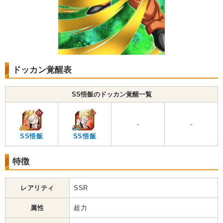
ドッカン覚醒表
SS悟飯のドッカン覚醒一覧
-
-
SS悟飯
SS悟飯
特徴
レアリティ
SSR
属性
超力