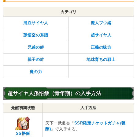
カテゴリ
混血サイヤ人
魔人ブウ編
孫悟空の系譜
超サイヤ人
兄弟の絆
正義の味方
親子の絆
地球育ちの戦士
魔の力
超サイヤ人孫悟飯（青年期）の入手方法
覚醒初期状態
入手方法
天下一武道会「
SSR確定チケットガチャ(報
酬)
」で入手する。
SS悟飯