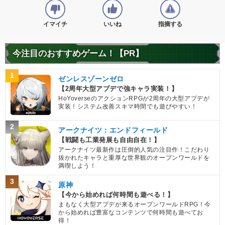
イマイチ
いいね
指摘する
今注目のおすすめゲーム！【PR】
1
ゼンレスゾーンゼロ
【2周年大型アプデで強キャラ実装！】
HoYoverseのアクションRPGが2周年の大型アプデが
実装！システム改善スキマ時間でも遊びやすい！
2
アークナイツ：エンドフィールド
【戦闘も工業発展も自由自在！】
アークナイツ最新作は圧倒的人気の注目作！こだわり
抜かれたキャラと重厚な世界観のオープンワールドを
満喫しよう！
3
原神
【今から始めれば何時間も遊べる！】
まもなく大型アプデが来るオープンワールドRPG！今
から始めれば豊富なコンテンツで何時間も遊べてお
得！