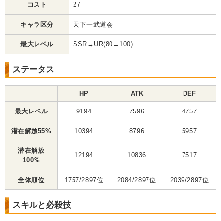
コスト
27
キャラ区分
天下一武道会
最大レベル
SSR→UR(80→100)
ステータス
HP
ATK
DEF
最大レベル
9194
7596
4757
潜在解放55%
10394
8796
5957
潜在解放
12194
10836
7517
100%
全体順位
1757/2897位
2084/2897位
2039/2897位
スキルと必殺技