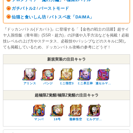
ガチバトル2
バーストモード
/
仙猫と食いしん坊
バトスペ改「DAIMA」
/
『ドッカンバトル(ドカバト)』に登場する「【金色の戦士の活躍】超サイ
ヤ人孫悟飯（青年期）(SSR・超力)」の評価や入手方法などを掲載！必殺
技レベルの上げ方やステータス、必殺技やパッシブなどのスキルに関し
ても掲載しているため、ドッカンバトル攻略の参考にどうぞ！
新規実装の注目キャラ
アリンス
パンジ
ミニ悟空3
ミニ界王神
速セルマ…
超極限Z覚醒/極限Z覚醒の注目キャラ
マンバ
18号
龍拳悟空
ヒルデガ…