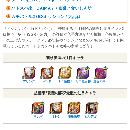
バトスペ改「DAIMA」
仙猫と食いしん坊
/
ガチバトル2
EXミッション
大乱戦
/
/
『ドッカンバトル(ドカバト)』に登場する「【極限の闘志】超サイヤ人3
孫悟空（GT）(SSR・超力)」の評価や入手方法などを掲載！必殺技レベ
ルの上げ方やステータス、必殺技やパッシブなどのスキルに関しても掲
載しているため、ドッカンバトル攻略の参考にどうぞ！
新規実装の注目キャラ
アリンス
パンジ
ミニ悟空3
ミニ界王神
速セルマ…
超極限Z覚醒/極限Z覚醒の注目キャラ
マンバ
18号
龍拳悟空
ヒルデガ…