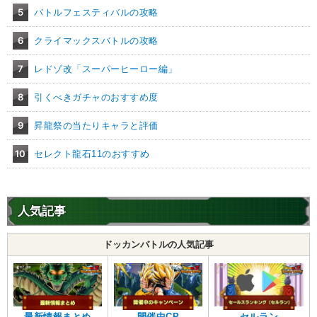
5
バトルフェスティバルの攻略
6
クライマックスバトルの攻略
7
レドゾ改「スーパーヒーロー編」
8
引くべきガチャのおすすめ度
9
昇龍祭の当たりキャラと評価
10
セレクト龍石11のおすすめ
人気記事
ドッカンバトルの人気記事
最新情報まとめ
開催中CP
セルラン