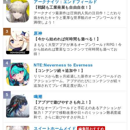
アークナイツ：エンドフィールド
【戦闘も工業発展も自由自在！】
アークナイツ最新作は圧倒的人気の注目作！こだわり
抜かれたキャラと重厚な世界観のオープンワールドを
満喫しよう！
3
原神
【今から始めれば何時間も遊べる！】
まもなく大型アプデが来るオープンワールドRPG！今
から始めれば豊富なコンテンツで何時間も遊べてお
得！
4
NTE:Neverness to Everness
【コンテンツ続々追加中！】
リリースから数ヶ月経過した新作オープンワールドの
アクションゲーム。アプデのたびにコンテンツが続々
追加されてプレイ満足度が高い！
5
鳴潮
【アプデで遊びやすさも向上！】
広大なオープンワールドと手応えのあるアクションが
魅力！アプデで移動改善や日々のミッション難易度緩
和で、さらに遊びやすさが向上！
スイートホームメイド
編集部おすすめ