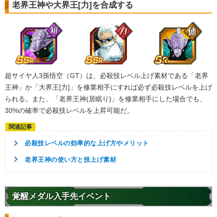
老界王神や大界王[力]を合成する
超サイヤ人3孫悟空（GT）は、必殺技レベル上げ素材である「老界
王神」か「大界王[力]」を修業相手にすれば必ず必殺技レベルを上げ
られる。また、「老界王神(居眠り)」を修業相手にした場合でも、
30%の確率で必殺技レベルを上昇可能だ。
必殺技レベルの効率的な上げ方やメリット
老界王神の使い方と技上げ素材
覚醒メダル入手先イベント