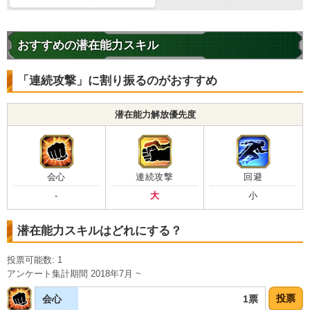
おすすめの潜在能力スキル
「連続攻撃」に割り振るのがおすすめ
潜在能力解放優先度
会心
連続攻撃
回避
-
大
小
潜在能力スキルはどれにする？
投票可能数: 1
アンケート集計期間 2018年7月 ~
投票
1票
会心