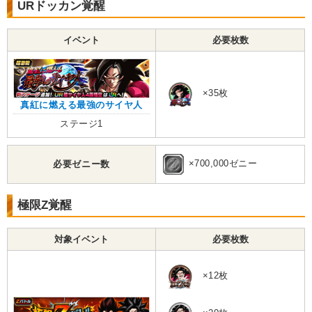
URドッカン覚醒
イベント
必要枚数
×35枚
真紅に燃える最強のサイヤ人
ステージ1
×700,000ゼニー
必要ゼニー数
極限Z覚醒
対象イベント
必要枚数
×12枚