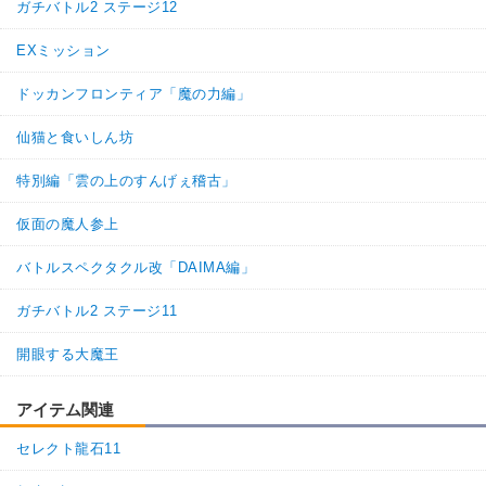
ガチバトル2 ステージ12
EXミッション
ドッカンフロンティア「魔の力編」
仙猫と食いしん坊
特別編「雲の上のすんげぇ稽古」
仮面の魔人参上
バトルスペクタクル改「DAIMA編」
ガチバトル2 ステージ11
開眼する大魔王
アイテム関連
セレクト龍石11