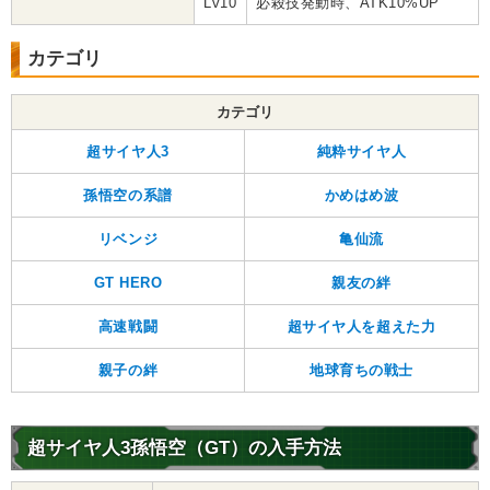
Lv10
必殺技発動時、ATK10%UP
カテゴリ
カテゴリ
超サイヤ人3
純粋サイヤ人
孫悟空の系譜
かめはめ波
リベンジ
亀仙流
GT HERO
親友の絆
高速戦闘
超サイヤ人を超えた力
親子の絆
地球育ちの戦士
超サイヤ人3孫悟空（GT）の入手方法