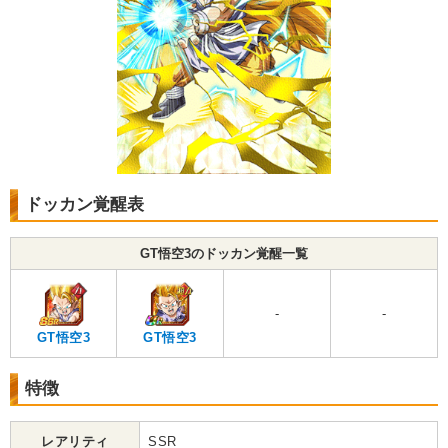
ドッカン覚醒表
GT悟空3のドッカン覚醒一覧
-
-
GT悟空3
GT悟空3
特徴
レアリティ
SSR