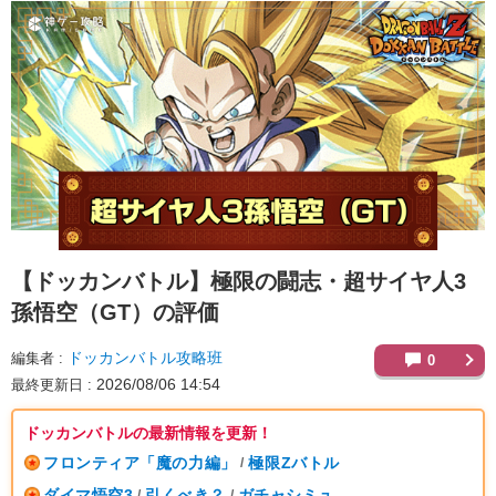
【ドッカンバトル】
極限の闘志・超サイヤ人3
孫悟空（GT）の評価
ドッカンバトル攻略班
編集者
0
2026/08/06 14:54
最終更新日
ドッカンバトルの最新情報を更新！
フロンティア「魔の力編」
極限Zバトル
/
ダイマ悟空3
引くべき？
ガチャシミュ
/
/