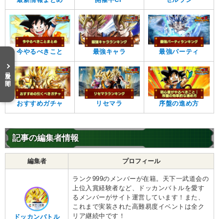
今やるべきこと
最強キャラ
最強パーティ
目次を開く
おすすめガチャ
リセマラ
序盤の進め方
記事の編集者情報
編集者
プロフィール
ランク999のメンバーが在籍。天下一武道会の
上位入賞経験者など、ドッカンバトルを愛す
るメンバーがサイト運営しています！また、
これまで実装された高難易度イベントは全ク
リア継続中です！
ドッカンバトル