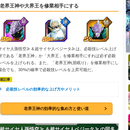
老界王神や大界王を修業相手にする
サイヤ人孫悟空Jr.＆超サイヤ人ベジータJr.は、必殺技レベル上げ
材である「老界王神」か「大界王」を修業相手にすれば必ず必殺
レベルを上げられる。また、「老界王神(居眠り)」を修業相手にし
場合でも、30%の確率で必殺技レベルを上昇可能だ。
必殺技レベルの効率的な上げ方やメリット
老界王神の効率的な集め方と使い道
超サイヤ人孫悟空Jr.＆超サイヤ人ベジータJr.の同名