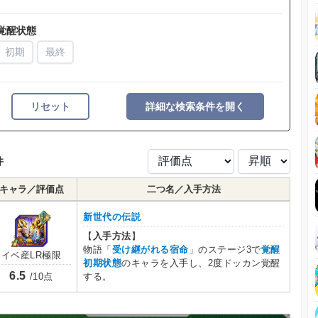
覚醒状態
初期
最終
リセット
詳細な検索条件を開く
件
キャラ／評価点
二つ名／入手方法
新世代の伝説
【
入手方法
】
物語「
受け継がれる宿命
」のステージ3で
覚醒
イベ産LR極限
初期状態
のキャラを入手し、2度ドッカン覚醒
6.5
する。
/10点