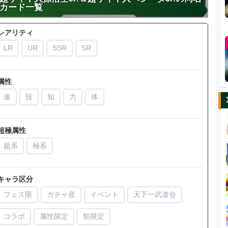
カード一覧
レアリティ
LR
UR
SSR
SR
属性
速
技
知
力
体
超極属性
超系
極系
キャラ区分
フェス限
ガチャ産
イベント
天下一武道会
コラボ
属性限定
祭限定