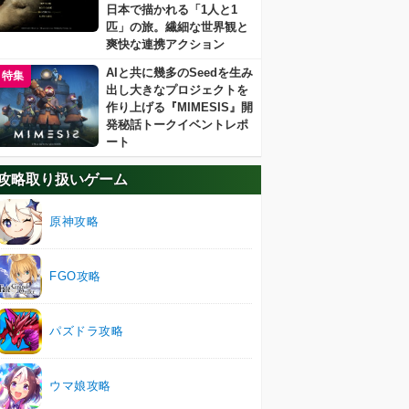
日本で描かれる「1人と1
匹」の旅。繊細な世界観と
爽快な連携アクション
AIと共に幾多のSeedを生み
特集
出し大きなプロジェクトを
作り上げる『MIMESIS』開
発秘話トークイベントレポ
ート
攻略取り扱いゲーム
原神攻略
FGO攻略
パズドラ攻略
ウマ娘攻略