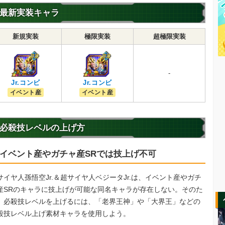
最新実装キャラ
新規実装
極限実装
超極限実装
-
Jr.コンビ
Jr.コンビ
イベント産
イベント産
必殺技レベルの上げ方
イベント産やガチャ産SRでは技上げ不可
サイヤ人孫悟空Jr.＆超サイヤ人ベジータJr.は、イベント産やガチ
産SRのキャラに技上げが可能な同名キャラが存在しない。そのた
、必殺技レベルを上げるには、「老界王神」や「大界王」などの
殺技レベル上げ素材キャラを使用しよう。