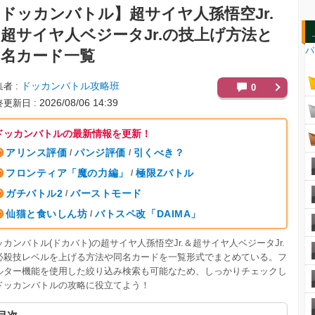
【ドッカンバトル】
超サイヤ人孫悟空Jr.
超サイヤ人ベジータJr.の技上げ方法と
パ
同名カード一覧
ドッカンバトル攻略班
集者
0
2026/08/06 14:39
終更新日
ドッカンバトルの最新情報を更新！
アリンス評価
パンジ評価
引くべき？
/
/
フロンティア「魔の力編」
極限Zバトル
/
ガチバトル2
バーストモード
/
仙猫と食いしん坊
バトスペ改「DAIMA」
/
ッカンバトル(ドカバト)の超サイヤ人孫悟空Jr.＆超サイヤ人ベジータJr.
必殺技レベルを上げる方法や同名カードを一覧形式でまとめている。フ
ルター機能を使用した絞り込み検索も可能なため、しっかりチェックし
ドッカンバトルの攻略に役立てよう！