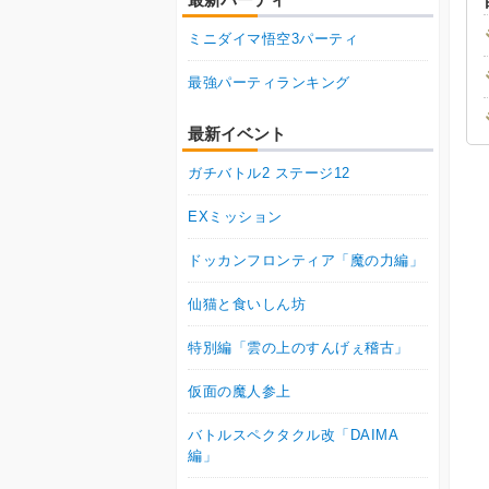
ミニダイマ悟空3パーティ
最強パーティランキング
最新イベント
ガチバトル2 ステージ12
EXミッション
ドッカンフロンティア「魔の力編」
仙猫と食いしん坊
特別編「雲の上のすんげぇ稽古」
仮面の魔人参上
バトルスペクタクル改「DAIMA
編」