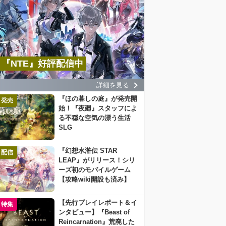
『NTE』好評配信中
詳細を見る
『ほの暮しの庭』が発売開
発売
始！『夜廻』スタッフによ
る不穏な空気の漂う生活
SLG
『幻想水滸伝 STAR
配信
LEAP』がリリース！シリ
ーズ初のモバイルゲーム
【攻略wiki開設も済み】
【先行プレイレポート＆イ
特集
ンタビュー】『Beast of
Reincarnation』荒廃した