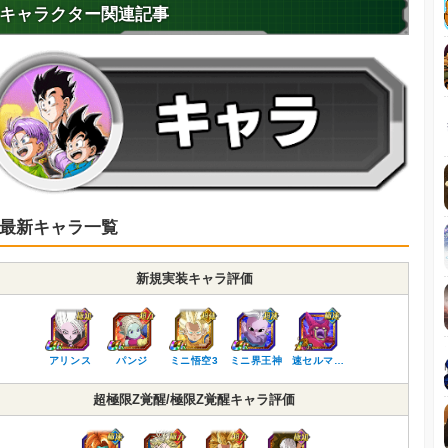
キャラクター関連記事
最新キャラ一覧
新規実装キャラ評価
アリンス
パンジ
ミニ悟空3
ミニ界王神
速セルマ…
超極限Z覚醒/極限Z覚醒キャラ評価