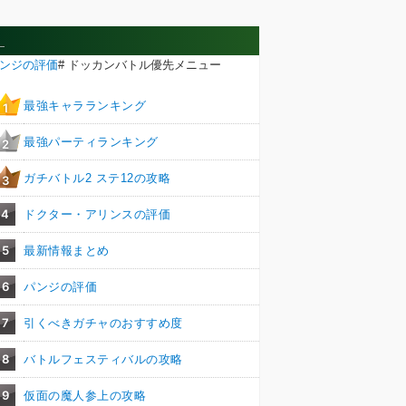
_
ンジの評価
# ドッカンバトル優先メニュー
最強キャラランキング
1
最強パーティランキング
2
ガチバトル2 ステ12の攻略
3
4
ドクター・アリンスの評価
5
最新情報まとめ
6
パンジの評価
7
引くべきガチャのおすすめ度
8
バトルフェスティバルの攻略
9
仮面の魔人参上の攻略