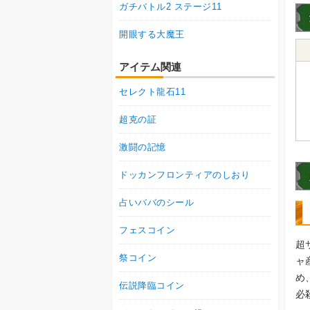
ガチバトル2 ステージ11
開眼する大魔王
アイテム関連
セレクト龍石11
超克の証
激闘の記憶
ドッカンフロンティアのしおり
占いババのシール
フェスコイン
超
祭コイン
ャ
め
伝説降臨コイン
必