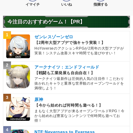
イマイチ
いいね
指摘する
今注目のおすすめゲーム！【PR】
1
ゼンレスゾーンゼロ
【2周年大型アプデで強キャラ実装！】
HoYoverseのアクションRPGが2周年の大型アプデが
実装！システム改善スキマ時間でも遊びやすい！
2
アークナイツ：エンドフィールド
【戦闘も工業発展も自由自在！】
アークナイツ最新作は圧倒的人気の注目作！こだわり
抜かれたキャラと重厚な世界観のオープンワールドを
満喫しよう！
3
原神
【今から始めれば何時間も遊べる！】
まもなく大型アプデが来るオープンワールドRPG！今
から始めれば豊富なコンテンツで何時間も遊べてお
得！
4
NTE:Neverness to Everness