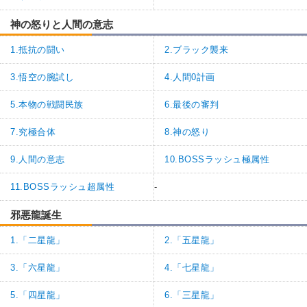
神の怒りと人間の意志
1.抵抗の闘い
2.ブラック襲来
3.悟空の腕試し
4.人間0計画
5.本物の戦闘民族
6.最後の審判
7.究極合体
8.神の怒り
9.人間の意志
10.BOSSラッシュ極属性
11.BOSSラッシュ超属性
-
邪悪龍誕生
1.「二星龍」
2.「五星龍」
3.「六星龍」
4.「七星龍」
5.「四星龍」
6.「三星龍」