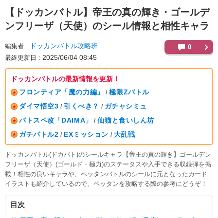
【ドッカンバトル】
帝王の真の輝き・ゴールデ
ンフリーザ（天使）のシール情報と相性キャラ
ドッカンバトル攻略班
編集者
0
2025/06/04 08:45
最終更新日
ドッカンバトルの最新情報を更新！
フロンティア「魔の力編」
極限Zバトル
/
ダイマ悟空3
引くべき？
ガチャシミュ
/
/
バトスペ改「DAIMA」
仙猫と食いしん坊
/
ガチバトル2
EXミッション
大乱戦
/
/
ドッカンバトル(ドカバト)のシールキャラ【帝王の真の輝き】ゴールデン
フリーザ（天使）(ゴールド・極力)のステータスや入手できる収録弾を掲
載！相性の良いキャラや、ペッタンバトルのシールに元となったカード
イラストも紹介しているので、ペッタンを攻略する際の参考にどうぞ！
目次