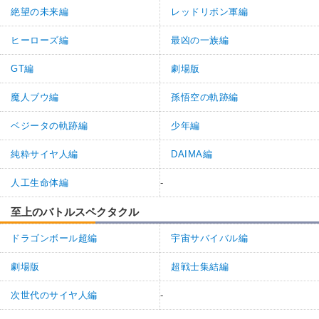
絶望の未来編
レッドリボン軍編
ヒーローズ編
最凶の一族編
GT編
劇場版
魔人ブウ編
孫悟空の軌跡編
ベジータの軌跡編
少年編
純粋サイヤ人編
DAIMA編
人工生命体編
-
至上のバトルスペクタクル
ドラゴンボール超編
宇宙サバイバル編
劇場版
超戦士集結編
次世代のサイヤ人編
-