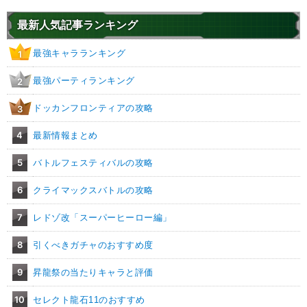
最新人気記事ランキング
最強キャラランキング
1
最強パーティランキング
2
ドッカンフロンティアの攻略
3
4
最新情報まとめ
5
バトルフェスティバルの攻略
6
クライマックスバトルの攻略
7
レドゾ改「スーパーヒーロー編」
8
引くべきガチャのおすすめ度
9
昇龍祭の当たりキャラと評価
10
セレクト龍石11のおすすめ