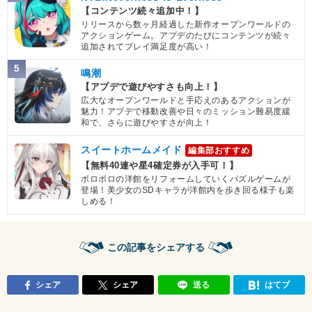
【コンテンツ続々追加中！】
リリースから数ヶ月経過した新作オープンワールドの
アクションゲーム。アプデのたびにコンテンツが続々
追加されてプレイ満足度が高い！
5
鳴潮
【アプデで遊びやすさも向上！】
広大なオープンワールドと手応えのあるアクションが
魅力！アプデで移動改善や日々のミッション難易度緩
和で、さらに遊びやすさが向上！
スイートホームメイド
編集部おすすめ
【無料40連や星4確定券が入手可！】
ボロボロの洋館をリフォームしていくパズルゲームが
登場！美少女のSDキャラが洋館内を歩き回る様子も楽
しめる！
この記事をシェアする
シェア
シェア
送る
はてブ