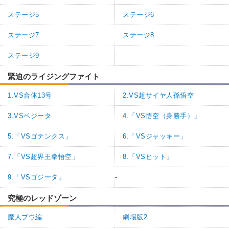
ステージ5
ステージ6
ステージ7
ステージ8
ステージ9
-
緊迫のライジングファイト
1.VS合体13号
2.VS超サイヤ人孫悟空
3.VSベジータ
4.「VS悟空（身勝手）」
5.「VSゴテンクス」
6.「VSジャッキー」
7.「VS超界王拳悟空」
8.「VSヒット」
9.「VSゴジータ」
-
究極のレッドゾーン
魔人ブウ編
劇場版2