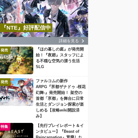
『NTE』好評配信中
詳細を見る
『ほの暮しの庭』が発売開
発売
始！『夜廻』スタッフによ
る不穏な空気の漂う生活
SLG
ファルコムの新作
発売
ARPG『亰都ザナドゥ -桜花
幻舞-』発売開始！ 架空の
首都「亰都」を舞台に日常
生活とダンジョン探索が楽
しめる【攻略wiki開設済
み】
【先行プレイレポート＆イ
特集
ンタビュー】『Beast of
Reincarnation』荒廃した