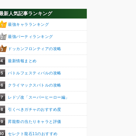
最新人気記事ランキング
最強キャラランキング
1
最強パーティランキング
2
ドッカンフロンティアの攻略
3
4
最新情報まとめ
5
バトルフェスティバルの攻略
6
クライマックスバトルの攻略
7
レドゾ改「スーパーヒーロー編」
8
引くべきガチャのおすすめ度
9
昇龍祭の当たりキャラと評価
10
セレクト龍石11のおすすめ