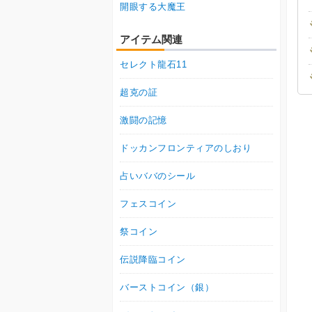
開眼する大魔王
アイテム関連
セレクト龍石11
超克の証
激闘の記憶
ドッカンフロンティアのしおり
占いババのシール
フェスコイン
祭コイン
伝説降臨コイン
バーストコイン（銀）