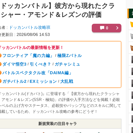
【ドッカンバトル】
彼方から現れたクラ
ッシャー・アモンド＆レズンの評価
ドッカンバトル攻略班
集者
0
2026/08/06 14:53
終更新日
ドッカンバトルの最新情報を更新！
フロンティア「魔の力編」
極限Zバトル
/
ダイマ悟空3
引くべき？
ガチャシミュ
/
/
バトルスペクタクル改「DAIMA編」
ガチバトル2
EXミッション
大乱戦
/
/
ドッカンバトル(ドカバト)』に登場する「【彼方から現れたクラッシャ
】アモンド＆レズン(SSR・極知)」の評価や入手方法などを掲載！必殺
レベルの上げ方やステータス、必殺技やパッシブなどのスキルに関して
掲載しているため、ドッカンバトル攻略の参考にどうぞ！
新規実装の注目キャラ