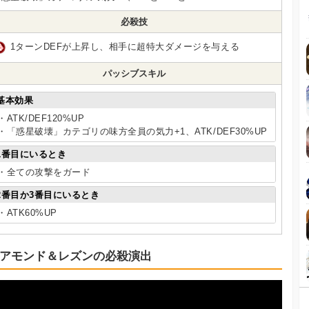
必殺技
1ターンDEFが上昇し、相手に超特大ダメージを与える
パッシブスキル
基本効果
・ATK/DEF120%UP
・「惑星破壊」カテゴリの味方全員の気力+1、ATK/DEF30%UP
1番目にいるとき
・全ての攻撃をガード
2番目か3番目にいるとき
・ATK60%UP
アモンド＆レズンの必殺演出