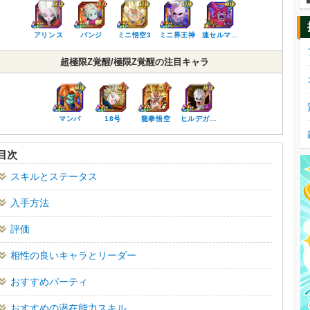
アリンス
パンジ
ミニ悟空3
ミニ界王神
速セルマ…
超極限Z覚醒/極限Z覚醒の注目キャラ
マンバ
18号
龍拳悟空
ヒルデガ…
目次
スキルとステータス
入手方法
評価
相性の良いキャラとリーダー
おすすめパーティ
おすすめの潜在能力スキル