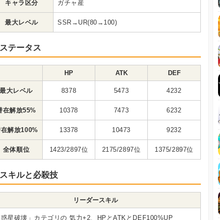
キャラ区分
ガチャ産
最大レベル
SSR→UR(80→100)
ステータス
HP
ATK
DEF
最大レベル
8378
5473
4232
潜在解放55%
10378
7473
6232
在解放100%
13378
10473
9232
全体順位
1423/2897位
2175/2897位
1375/2897位
スキルと必殺技
リーダースキル
惑星破壊」カテゴリの 気力+2、HPとATKとDEF100%UP