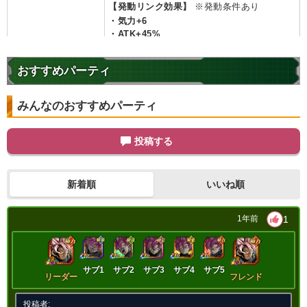
【発動リンク効果】
※発動条件あり
・
気力+6
・
ATK+45%
・
DEF+25%
【一致するリンクスキル(
7
)】
おすすめパーティ
絶望の未来
恐怖と絶望
悪夢
超サイヤ人
BOSSキャラ
分身
みんなのおすすめパーティ
分身速ロゼ
限界突破
9.0
/
10
点
【一致するカテゴリー(
11
)】
投稿する
神次元
未来編
時空を超えし者
悪逆非道
心身の侵食
高速戦闘
新着順
いいね順
世界の混乱
超サイヤ人を超えた力
願いの力
超BOSS
継承する者
1
1年前
【発動リンク効果】
※発動条件あり
・
気力+6
・
ATK+45%
サブ1
サブ2
サブ3
サブ4
サブ5
リーダー
フレンド
・
DEF+25%
【一致するリンクスキル(
7
)】
投稿者: