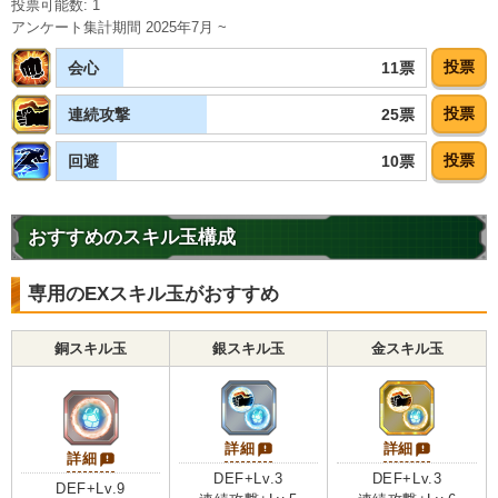
投票可能数: 1
絶望の未来
悪夢
恐怖と絶望
アンケート集計期間 2025年7月 ~
分身ロゼ
【一致するカテゴリー(
11
)】
投票
11票
会心
7.5
超BOSS
心身の侵食
神次元
/
10
点
投票
25票
連続攻撃
高速戦闘
未来編
時空を超えし者
悪逆非道
世界の混乱
投票
10票
回避
超サイヤ人を超えた力
願いの力
継承する者
おすすめのスキル玉構成
【発動リンク効果】
※発動条件あり
・
気力+3
専用のEXスキル玉がおすすめ
・
ATK+45%
・
DEF+25%
【一致するリンクスキル(
5
)】
銅スキル玉
銀スキル玉
金スキル玉
超サイヤ人
BOSSキャラ
絶望の未来
悪夢
恐怖と絶望
分身ロゼ
【一致するカテゴリー(
11
)】
詳細
詳細
詳細
7.5
超BOSS
心身の侵食
神次元
/
10
点
DEF+Lv.3
DEF+Lv.3
DEF+Lv.9
高速戦闘
未来編
時空を超えし者