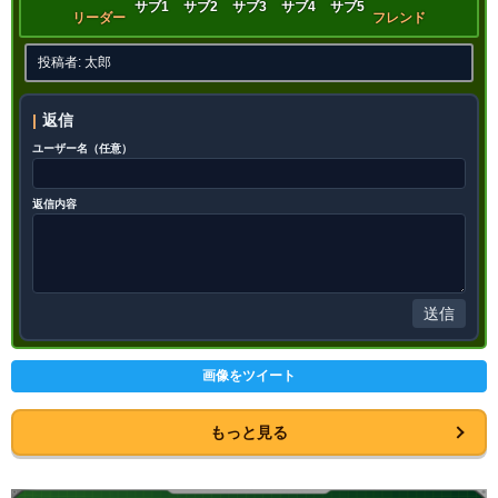
9.0
サブ1
サブ2
サブ3
サブ4
サブ5
/
10
点
【一致するカテゴリー(
11
)】
リーダー
フレンド
神次元
未来編
時空を超えし者
投稿者: 太郎
悪逆非道
心身の侵食
高速戦闘
世界の混乱
超サイヤ人を超えた力
返信
願いの力
超BOSS
継承する者
ユーザー名（任意）
【発動リンク効果】
※発動条件あり
・
気力+3
返信内容
・
ATK+45%
・
DEF+25%
【一致するリンクスキル(
5
)】
超サイヤ人
BOSSキャラ
送信
絶望の未来
悪夢
恐怖と絶望
ロゼ
【一致するカテゴリー(
11
)】
9.5
/
10
点
画像をツイート
神次元
未来編
時空を超えし者
悪逆非道
心身の侵食
高速戦闘
もっと見る
世界の混乱
超サイヤ人を超えた力
願いの力
超BOSS
継承する者