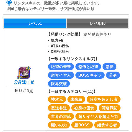
リンクスキルの一致数が多い順に掲載しています。
※同じ場合はカテゴリ一致数、サブ評価点が高い順
レベル1
レベル10
【発動リンク効果】
※発動条件あり
・
気力+6
・
ATK+45%
・
DEF+25%
【一致するリンクスキル(
7
)】
絶望の未来
恐怖と絶望
悪夢
超サイヤ人
BOSSキャラ
分身
分身速ロゼ
限界突破
9.0
/
10
点
【一致するカテゴリー(
11
)】
神次元
未来編
時空を超えし者
悪逆非道
心身の侵食
高速戦闘
世界の混乱
超サイヤ人を超えた力
願いの力
超BOSS
継承する者