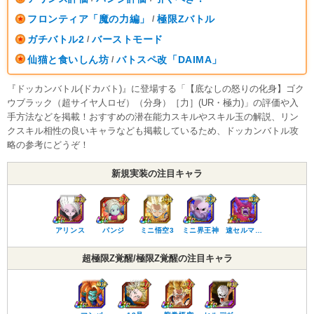
フロンティア「魔の力編」
極限Zバトル
/
ガチバトル2
バーストモード
/
仙猫と食いしん坊
バトスペ改「DAIMA」
/
『ドッカンバトル(ドカバト)』に登場する「【底なしの怒りの化身】ゴク
ウブラック（超サイヤ人ロゼ）（分身）［力］(UR・極力)」の評価や入
手方法などを掲載！おすすめの潜在能力スキルやスキル玉の解説、リン
クスキル相性の良いキャラなども掲載しているため、ドッカンバトル攻
略の参考にどうぞ！
新規実装の注目キャラ
アリンス
パンジ
ミニ悟空3
ミニ界王神
速セルマ…
超極限Z覚醒/極限Z覚醒の注目キャラ