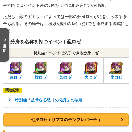
基本的にはイベント産の5体をサブに組み込むのが理想。
ただし、敵のギミックによっては一部の分身ロゼが足を引っ張る場
合もある。その場合は、極系5属性の条件だけでも達成する編成にし
よう。
分身を名称を持つイベント産ロゼ
目次を開く
特別編イベントで入手できる分身ロゼ
速ロゼ
技ロゼ
知ロゼ
力ロゼ
体ロゼ
特別編「超常なる怒りの化身」の攻略
七夕ロゼ＋ザマスのテンプレパーティ