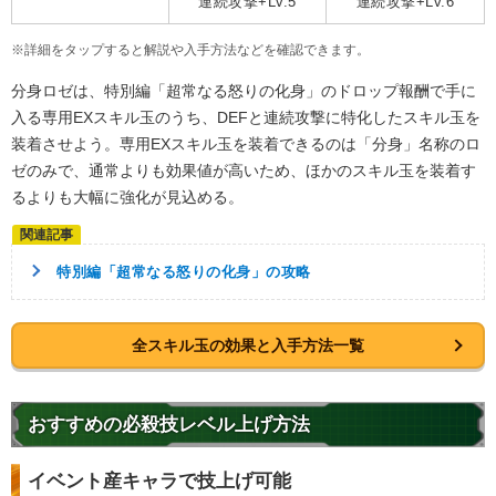
連続攻撃+Lv.5
連続攻撃+Lv.6
悪逆非道
世界の混乱
※詳細をタップすると解説や入手方法などを確認できます。
超サイヤ人を超えた力
願いの力
分身ロゼは、特別編「超常なる怒りの化身」のドロップ報酬で手に
継承する者
入る専用EXスキル玉のうち、DEFと連続攻撃に特化したスキル玉を
【発動リンク効果】
※発動条件あり
装着させよう。専用EXスキル玉を装着できるのは「分身」名称のロ
・
気力+5
ゼのみで、通常よりも効果値が高いため、ほかのスキル玉を装着す
・
ATK+35%
るよりも大幅に強化が見込める。
・
DEF+25%
【一致するリンクスキル(
5
)】
BOSSキャラ
絶望の未来
特別編「超常なる怒りの化身」の攻略
ゴクウブラック
限界突破
悪夢
恐怖と絶望
7.5
/
10
点
【一致するカテゴリー(
9
)】
神次元
未来編
時空を超えし者
全スキル玉の効果と入手方法一覧
悪逆非道
心身の侵食
世界の混乱
願いの力
超BOSS
継承する者
おすすめの必殺技レベル上げ方法
【発動リンク効果】
※発動条件あり
・
気力+3
イベント産キャラで技上げ可能
・
ATK+35%