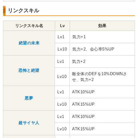
リンクスキル
リンクスキル名
Lv
効果
Lv1
気力+1
絶望の未来
Lv10
気力+2、会心率5%UP
Lv1
気力+2
恐怖と絶望
敵全体のDEFを10%DOWNさ
Lv10
せ、気力+2
Lv1
ATK10%UP
悪夢
Lv10
ATK15%UP
Lv1
ATK10%UP
超サイヤ人
Lv10
ATK15%UP