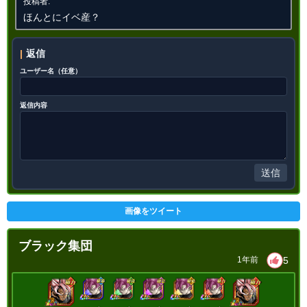
投稿者:
【一致するリンクスキル(
7
)】
ほんとにイベ産？
絶望の未来
恐怖と絶望
悪夢
超サイヤ人
BOSSキャラ
分身
返信
分身体ロゼ
限界突破
ユーザー名（任意）
9.0
/
10
点
【一致するカテゴリー(
11
)】
神次元
未来編
時空を超えし者
返信内容
悪逆非道
心身の侵食
高速戦闘
世界の混乱
超サイヤ人を超えた力
願いの力
超BOSS
継承する者
送信
【発動リンク効果】
※発動条件あり
・
気力+6
・
ATK+45%
画像をツイート
・
DEF+25%
【一致するリンクスキル(
7
)】
ブラック集団
絶望の未来
恐怖と絶望
悪夢
5
1年前
超サイヤ人
BOSSキャラ
分身
分身体ロゼ
限界突破