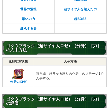
世界の混乱
超サイヤ人を超えた力
願いの力
超BOSS
継承する者
ゴクウブラック（超サイヤ人ロゼ）（分身）［力］
の入手方法
覚醒初期状態
入手方法
特別編「超常なる怒りの化身」のステージ1で
入手する。
分身力ロゼ
ゴクウブラック（超サイヤ人ロゼ）（分身）［力］
の評価