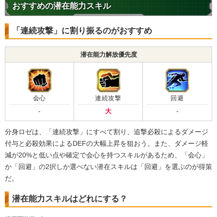
おすすめの潜在能力スキル
【発動リンク効果】
※発動条件あり
・
気力+3
・
ATK+45%
「連続攻撃」に割り振るのがおすすめ
・
DEF+25%
【一致するリンクスキル(
5
)】
潜在能力解放優先度
超サイヤ人
BOSSキャラ
絶望の未来
悪夢
恐怖と絶望
ロゼ
【一致するカテゴリー(
11
)】
7.0
/
10
点
会心
連続攻撃
回避
神次元
未来編
時空を超えし者
-
大
-
悪逆非道
心身の侵食
高速戦闘
世界の混乱
超サイヤ人を超えた力
分身ロゼは、「連続攻撃」にすべて割り、追撃必殺によるダメージ
付与と必殺効果によるDEFの大幅上昇を狙おう。また、ダメージ軽
願いの力
超BOSS
継承する者
減が20%と低い点や確定で会心を持つスキルがあるため、「会心」
【発動リンク効果】
※発動条件あり
か「回避」の2択しか選べない潜在スキルは「回避」を選ぶのが得策
・
気力+3
だ。
・
ATK+45%
・
DEF+25%
潜在能力スキルはどれにする？
【一致するリンクスキル(
5
)】
超サイヤ人
BOSSキャラ