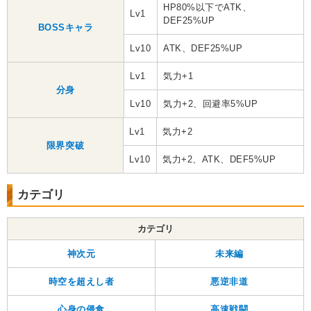
HP80%以下でATK、
Lv1
DEF25%UP
BOSSキャラ
Lv10
ATK、DEF25%UP
Lv1
気力+1
分身
Lv10
気力+2、回避率5%UP
Lv1
気力+2
限界突破
Lv10
気力+2、ATK、DEF5%UP
カテゴリ
カテゴリ
神次元
未来編
時空を超えし者
悪逆非道
心身の侵食
高速戦闘