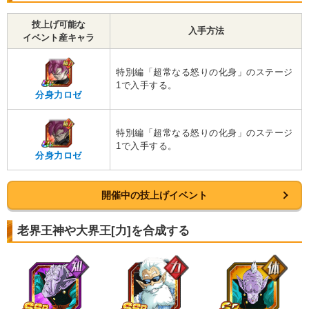
・
DEF+25%
技上げ可能な
【一致するリンクスキル(
4
)】
入手方法
イベント産キャラ
BOSSキャラ
絶望の未来
悪夢
恐怖と絶望
変身ブラック
特別編「超常なる怒りの化身」のステージ
【一致するカテゴリー(
11
)】
1で入手する。
6.5
/
10
点
分身力ロゼ
時空を超えし者
神次元
未来編
悪逆非道
心身の侵食
高速戦闘
特別編「超常なる怒りの化身」のステージ
世界の混乱
超サイヤ人を超えた力
1で入手する。
分身力ロゼ
願いの力
超BOSS
継承する者
【発動リンク効果】
※発動条件あり
開催中の技上げイベント
・
気力+1
・
ATK+45%
・
DEF+25%
老界王神や大界王[力]を合成する
【一致するリンクスキル(
4
)】
超サイヤ人
BOSSキャラ
絶望の未来
悪夢
ロゼ
【一致するカテゴリー(
11
)】
6.5
/
10
点