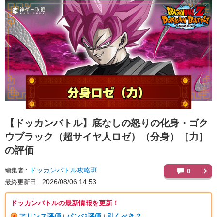
【ドッカンバトル】
底なしの怒りの化身・ゴク
ウブラック（超サイヤ人ロゼ）（分身）［力］
の評価
ドッカンバトル攻略班
編集者
0
2026/08/06 14:53
最終更新日
ドッカンバトルの最新情報を更新！
アリンス評価
パンジ評価
引くべき？
/
/