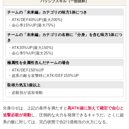
パッシブスキル（一部抜粋）
チームの「未来編」カテゴリの味方1体につき
・ATK/DEF40%UP(最大200%)
・会心率15%UP(最大75%)
チームの「未来編」カテゴリの名称に「分身」を含む味方1体につ
き
・ATK30%UP(最大150%)
・会心率5%UP(最大25%)
極属性を全属性含んだチームの場合
・ATK/DEF150%UP
・超系の敵を攻撃時にATK/DEF150%UP
取得力気玉1個以上
・必殺技が追加発動
分身ロゼは、上記の条件を満たすと
高ATK値に加えて確定で会心と
追撃必殺が発動
し、圧倒的な火力を発揮できるキャラだ。とくに超
系の敵に対しては、完凸状態で合計1億相当の火力になる。