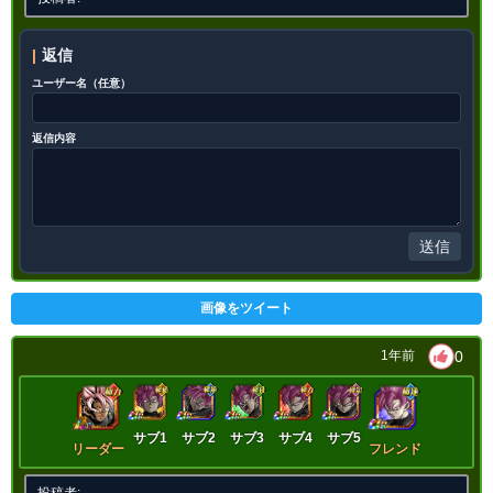
神次元
未来編
時空を超えし者
悪逆非道
心身の侵食
高速戦闘
返信
世界の混乱
超サイヤ人を超えた力
ユーザー名（任意）
願いの力
超BOSS
継承する者
返信内容
【発動リンク効果】
※発動条件あり
・
気力+6
・
ATK+45%
・
DEF+25%
【一致するリンクスキル(
7
)】
送信
絶望の未来
恐怖と絶望
悪夢
超サイヤ人
BOSSキャラ
分身
画像をツイート
分身知ロゼ
限界突破
0
1年前
8.5
/
10
点
【一致するカテゴリー(
11
)】
神次元
未来編
時空を超えし者
悪逆非道
心身の侵食
高速戦闘
サブ1
サブ2
サブ3
サブ4
サブ5
リーダー
フレンド
世界の混乱
超サイヤ人を超えた力
願いの力
超BOSS
継承する者
投稿者: