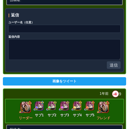
【発動リンク効果】
※発動条件あり
・
気力+6
返信
・
ATK+45%
ユーザー名（任意）
・
DEF+25%
【一致するリンクスキル(
7
)】
返信内容
絶望の未来
恐怖と絶望
悪夢
超サイヤ人
BOSSキャラ
分身
分身知ロゼ
限界突破
8.5
/
10
点
【一致するカテゴリー(
11
)】
送信
神次元
未来編
時空を超えし者
悪逆非道
心身の侵食
高速戦闘
画像をツイート
世界の混乱
超サイヤ人を超えた力
9
1年前
願いの力
超BOSS
継承する者
【発動リンク効果】
※発動条件あり
・
気力+6
サブ1
サブ2
サブ3
サブ4
サブ5
リーダー
フレンド
・
ATK+45%
・
DEF+25%