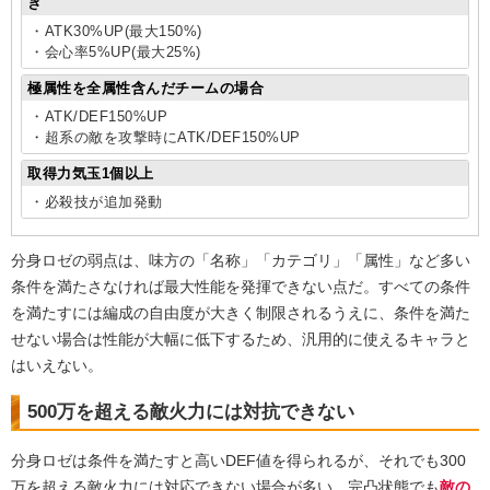
き
・ATK30%UP(最大150%)
・会心率5%UP(最大25%)
極属性を全属性含んだチームの場合
・ATK/DEF150%UP
・超系の敵を攻撃時にATK/DEF150%UP
取得力気玉1個以上
・必殺技が追加発動
分身ロゼの弱点は、味方の「名称」「カテゴリ」「属性」など多い
条件を満たさなければ最大性能を発揮できない点だ。すべての条件
を満たすには編成の自由度が大きく制限されるうえに、条件を満た
せない場合は性能が大幅に低下するため、汎用的に使えるキャラと
はいえない。
500万を超える敵火力には対抗できない
分身ロゼは条件を満たすと高いDEF値を得られるが、それでも300
万を超える敵火力には対応できない場合が多い。完凸状態でも
敵の