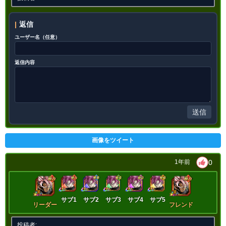
絶望の未来
恐怖と絶望
悪夢
超サイヤ人
BOSSキャラ
分身
返信
分身技ロゼ
限界突破
ユーザー名（任意）
8.5
/
10
点
【一致するカテゴリー(
11
)】
神次元
未来編
時空を超えし者
返信内容
悪逆非道
心身の侵食
高速戦闘
世界の混乱
超サイヤ人を超えた力
願いの力
超BOSS
継承する者
送信
【発動リンク効果】
※発動条件あり
・
気力+6
画像をツイート
・
ATK+45%
・
DEF+25%
0
1年前
【一致するリンクスキル(
7
)】
絶望の未来
恐怖と絶望
悪夢
超サイヤ人
BOSSキャラ
分身
サブ1
サブ2
サブ3
サブ4
サブ5
分身技ロゼ
リーダー
フレンド
限界突破
8.5
/
10
点
【一致するカテゴリー(
11
)】
投稿者: