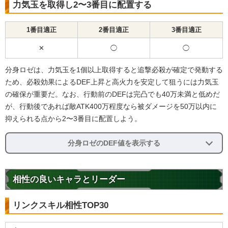
力気玉を取得し2〜3番目に配置する
1番目適正
2番目適正
3番目適正
✕
◯
◯
分身ロゼは、力気玉を1個以上取得すると追撃必殺が確定で発動する
ため、必殺効果によるDEF上昇と高火力を安定して狙うには力気玉
の確保が重要だ。なお、行動前のDEFは完凸でも40万未満と低めだ
が、行動後であれば敵ATK400万程度なら被ダメージを50万以内に
抑えられる点から2〜3番目に配置しよう。
分身ロゼのDEF値を表示する
相性の良いキャラとリーダー
リンクスキル相性TOP30