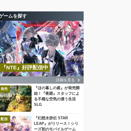
ゲームを探す
『NTE』好評配信中
詳細を見る
『ほの暮しの庭』が発売開
発売
始！『夜廻』スタッフによ
る不穏な空気の漂う生活
SLG
『幻想水滸伝 STAR
配信
LEAP』がリリース！シリ
ーズ初のモバイルゲーム