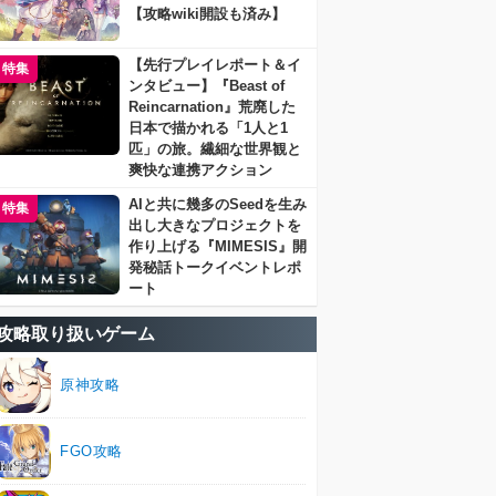
【攻略wiki開設も済み】
【先行プレイレポート＆イ
特集
ンタビュー】『Beast of
Reincarnation』荒廃した
日本で描かれる「1人と1
匹」の旅。繊細な世界観と
爽快な連携アクション
AIと共に幾多のSeedを生み
特集
出し大きなプロジェクトを
作り上げる『MIMESIS』開
発秘話トークイベントレポ
ート
攻略取り扱いゲーム
原神攻略
FGO攻略