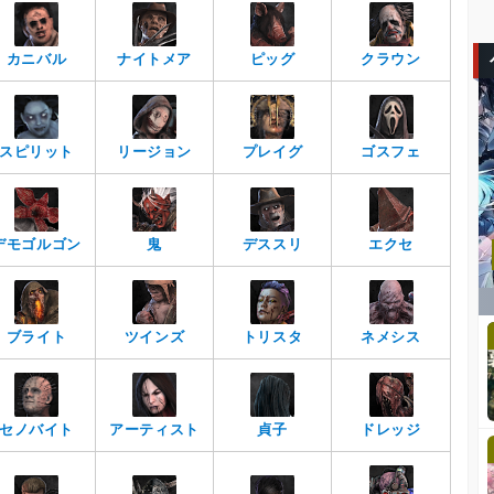
カニバル
ナイトメア
ピッグ
クラウン
スピリット
リージョン
プレイグ
ゴスフェ
デモゴルゴン
鬼
デススリ
エクセ
ブライト
ツインズ
トリスタ
ネメシス
セノバイト
アーティスト
貞子
ドレッジ