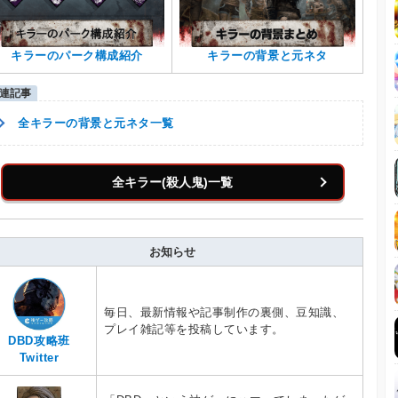
キラーのパーク構成紹介
キラーの背景と元ネタ
全キラーの背景と元ネタ一覧
全キラー(殺人鬼)一覧
お知らせ
毎日、最新情報や記事制作の裏側、豆知識、
プレイ雑記等を投稿しています。
DBD攻略班
Twitter