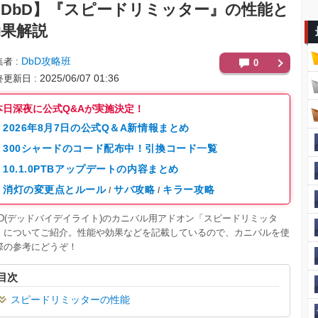
DbD】
『スピードリミッター』の性能と
効果解説
DbD攻略班
集者
0
2025/06/07 01:36
終更新日
本日深夜に公式Q&Aが実施決定！
2026年8月7日の公式Q＆A新情報まとめ
300シャードのコード配布中！引換コード一覧
10.1.0PTBアップデートの内容まとめ
消灯の変更点とルール
サバ攻略
キラー攻略
/
/
BD(デッドバイデイライト)のカニバル用アドオン「スピードリミッタ
」についてご紹介。性能や効果などを記載しているので、カニバルを使
際の参考にどうぞ！
目次
スピードリミッターの性能