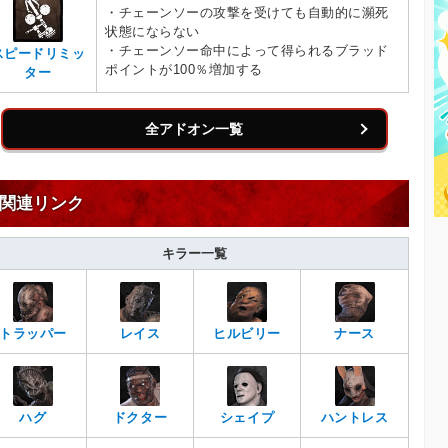
・チェーンソーの攻撃を受けても自動的に瀕死
状態にならない
・チェーンソー命中によって得られるブラッド
スピードリミッ
ポイントが100％増加する
ター
全アドオン一覧
関連リンク
キラー一覧
トラッパー
レイス
ヒルビリー
ナース
ハグ
ドクター
シェイプ
ハントレス