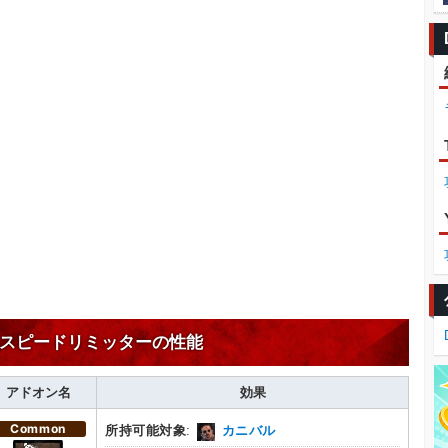
スピードリミッターの性能
アドオン名
効果
Common
所持可能対象
:
カニバル