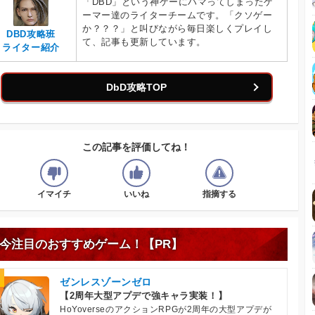
「DBD」という神ゲーにハマってしまったゲ
ーマー達のライターチームです。「クソゲー
か？？？」と叫びながら毎日楽しくプレイし
DBD攻略班
て、記事も更新しています。
ライター紹介
DbD攻略TOP
この記事を評価してね！
イマイチ
いいね
指摘する
今注目のおすすめゲーム！【PR】
ゼンレスゾーンゼロ
【2周年大型アプデで強キャラ実装！】
HoYoverseのアクションRPGが2周年の大型アプデが