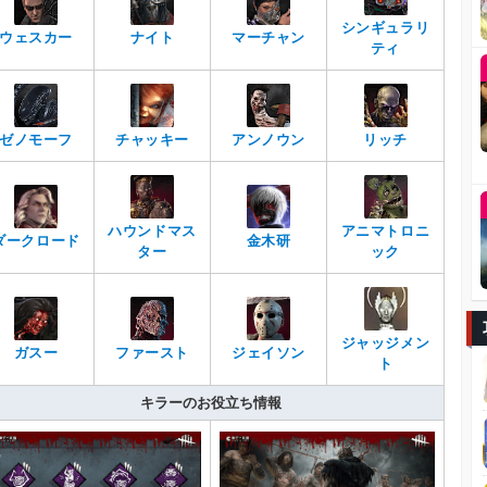
シンギュラリ
ウェスカー
ナイト
マーチャン
ティ
ゼノモーフ
チャッキー
アンノウン
リッチ
ハウンドマス
アニマトロニ
ダークロード
金木研
ター
ック
ジャッジメン
ガスー
ファースト
ジェイソン
ト
キラーのお役立ち情報