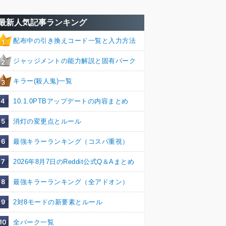
最新人気記事ランキング
配布中の引き換えコード一覧と入力方法
1
ジャッジメントの能力解説と固有パーク
2
キラー(殺人鬼)一覧
3
4
10.1.0PTBアップデートの内容まとめ
5
消灯の変更点とルール
6
最強キラーランキング（コスパ重視）
7
2026年8月7日のReddit公式Q＆Aまとめ
8
最強キラーランキング（全アドオン）
9
2対8モードの新要素とルール
10
全パーク一覧