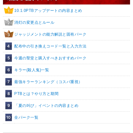
10.1.0PTBアップデートの内容まとめ
1
消灯の変更点とルール
2
ジャッジメントの能力解説と固有パーク
3
4
配布中の引き換えコード一覧と入力方法
5
今週の聖堂と購入すべきおすすめパーク
6
キラー(殺人鬼)一覧
7
最強キラーランキング（コスパ重視）
8
PTBとは？やり方と期間
9
「夏の叫び」イベントの内容まとめ
10
全パーク一覧