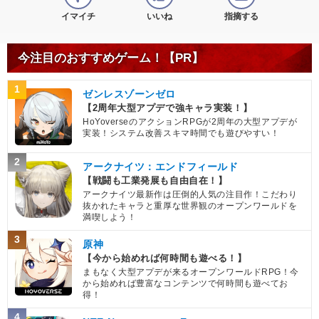
イマイチ
いいね
指摘する
今注目のおすすめゲーム！【PR】
1
ゼンレスゾーンゼロ
【2周年大型アプデで強キャラ実装！】
HoYoverseのアクションRPGが2周年の大型アプデが
実装！システム改善スキマ時間でも遊びやすい！
2
アークナイツ：エンドフィールド
【戦闘も工業発展も自由自在！】
アークナイツ最新作は圧倒的人気の注目作！こだわり
抜かれたキャラと重厚な世界観のオープンワールドを
満喫しよう！
3
原神
【今から始めれば何時間も遊べる！】
まもなく大型アプデが来るオープンワールドRPG！今
から始めれば豊富なコンテンツで何時間も遊べてお
得！
4