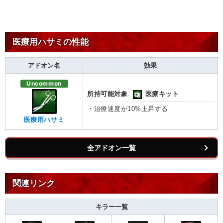
医療用ハサミの性能
アドオン名
効果
Uncommon
所持可能対象
:
医療キット
・治療速度が10%上昇する
医療用ハサミ
全アドオン一覧
関連リンク
キラー一覧