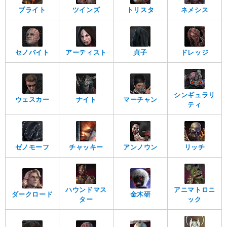
ブライト
ツインズ
トリスタ
ネメシス
セノバイト
アーティスト
貞子
ドレッジ
シンギュラリ
ウェスカー
ナイト
マーチャン
ティ
ゼノモーフ
チャッキー
アンノウン
リッチ
ハウンドマス
アニマトロニ
ダークロード
金木研
ター
ック