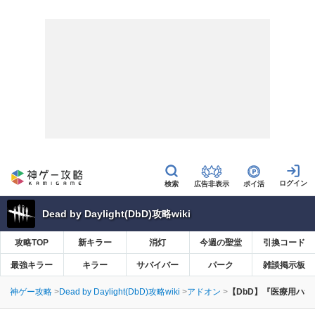
広告非表示
ポイ活
Dead by Daylight(DbD)攻略wiki
攻略TOP
新キラー
消灯
今週の聖堂
引換コード
最強キラー
キラー
サバイバー
パーク
雑談掲示板
神ゲー攻略
Dead by Daylight(DbD)攻略wiki
アドオン
【DbD】『医療用ハ