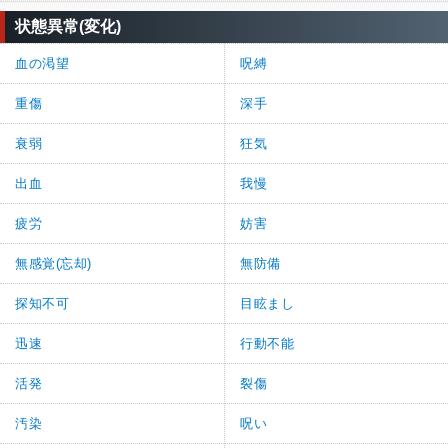
状態異常(変化)
血の渇望
呪縛
重傷
深手
衰弱
狂気
出血
我慢
疲労
妨害
無感覚(忘却)
無防備
探知不可
目眩まし
迅速
行動不能
活発
裂傷
汚染
呪い