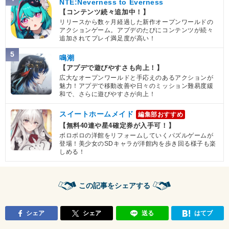
NTE:Neverness to Everness
【コンテンツ続々追加中！】
リリースから数ヶ月経過した新作オープンワールドの
アクションゲーム。アプデのたびにコンテンツが続々
追加されてプレイ満足度が高い！
5
鳴潮
【アプデで遊びやすさも向上！】
広大なオープンワールドと手応えのあるアクションが
魅力！アプデで移動改善や日々のミッション難易度緩
和で、さらに遊びやすさが向上！
スイートホームメイド
編集部おすすめ
【無料40連や星4確定券が入手可！】
ボロボロの洋館をリフォームしていくパズルゲームが
登場！美少女のSDキャラが洋館内を歩き回る様子も楽
しめる！
この記事をシェアする
シェア
シェア
送る
はてブ