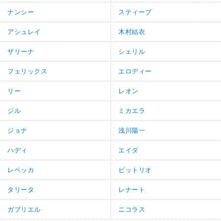
ナンシー
スティーブ
アシュレイ
木村結衣
ザリーナ
シェリル
フェリックス
エロディー
リー
レオン
ジル
ミカエラ
ジョナ
浅川陽一
ハディ
エイダ
レベッカ
ビットリオ
タリータ
レナート
ガブリエル
ニコラス