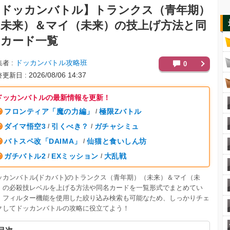
【ドッカンバトル】
トランクス（青年期）
（未来）＆マイ（未来）の技上げ方法と同
名カード一覧
ドッカンバトル攻略班
集者
0
2026/08/06 14:37
終更新日
ドッカンバトルの最新情報を更新！
フロンティア「魔の力編」
極限Zバトル
/
ダイマ悟空3
引くべき？
ガチャシミュ
/
/
バトスペ改「DAIMA」
仙猫と食いしん坊
/
ガチバトル2
EXミッション
大乱戦
/
/
ッカンバトル(ドカバト)のトランクス（青年期）（未来）＆マイ（未
）の必殺技レベルを上げる方法や同名カードを一覧形式でまとめてい
。フィルター機能を使用した絞り込み検索も可能なため、しっかりチェ
クしてドッカンバトルの攻略に役立てよう！