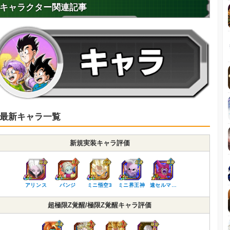
キャラクター関連記事
最新キャラ一覧
新規実装キャラ評価
アリンス
パンジ
ミニ悟空3
ミニ界王神
速セルマ…
超極限Z覚醒/極限Z覚醒キャラ評価