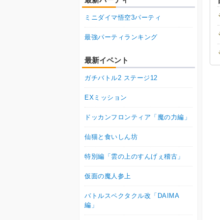
ミニダイマ悟空3パーティ
最強パーティランキング
最新イベント
ガチバトル2 ステージ12
EXミッション
ドッカンフロンティア「魔の力編」
仙猫と食いしん坊
特別編「雲の上のすんげぇ稽古」
仮面の魔人参上
バトルスペクタクル改「DAIMA
編」