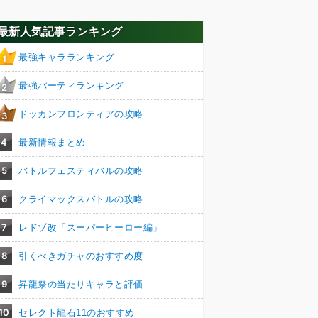
最新人気記事ランキング
最強キャラランキング
1
最強パーティランキング
2
ドッカンフロンティアの攻略
3
4
最新情報まとめ
5
バトルフェスティバルの攻略
6
クライマックスバトルの攻略
7
レドゾ改「スーパーヒーロー編」
8
引くべきガチャのおすすめ度
9
昇龍祭の当たりキャラと評価
10
セレクト龍石11のおすすめ