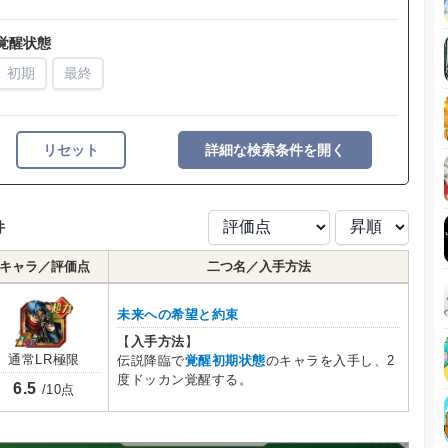
覚醒状態
初期
最終
リセット
詳細な検索条件を開く
件
キャラ／評価点
二つ名／入手方法
未来への希望と約束
【
入手方法
】
通常LR極限
伝説降臨で
覚醒初期状態
のキャラを入手し、2
度ドッカン覚醒する。
6.5
/10点