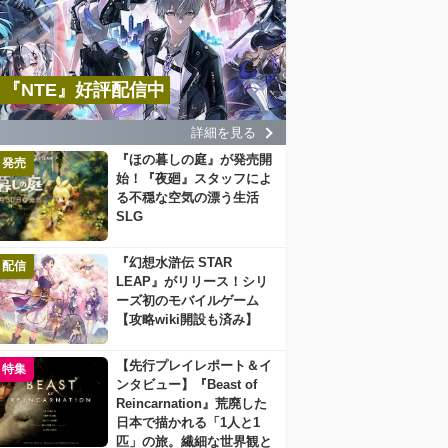
『NTE』好評配信中
詳細を見る
『ほの暮しの庭』が発売開
発売
始！『夜廻』スタッフによ
る不穏な空気の漂う生活
SLG
『幻想水滸伝 STAR
配信
LEAP』がリリース！シリ
ーズ初のモバイルゲーム
【攻略wiki開設も済み】
【先行プレイレポート＆イ
特集
ンタビュー】『Beast of
Reincarnation』荒廃した
日本で描かれる「1人と1
匹」の旅。繊細な世界観と