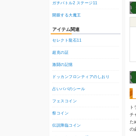
ガチバトル2 ステージ11
開眼する大魔王
アイテム関連
セレクト龍石11
超克の証
激闘の記憶
ドッカンフロンティアのしおり
占いババのシール
フェスコイン
ト
祭コイン
チ
た
伝説降臨コイン
の