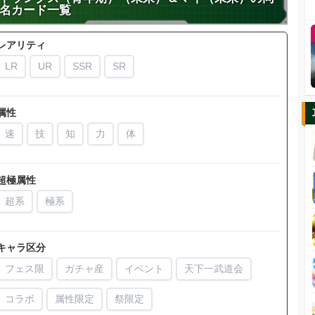
名カード一覧
レアリティ
LR
UR
SSR
SR
属性
速
技
知
力
体
超極属性
超系
極系
キャラ区分
フェス限
ガチャ産
イベント
天下一武道会
コラボ
属性限定
祭限定