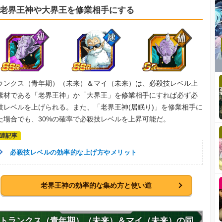
老界王神や大界王を修業相手にする
ランクス（青年期）（未来）＆マイ（未来）は、必殺技レベル上
素材である「老界王神」か「大界王」を修業相手にすれば必ず必
技レベルを上げられる。また、「老界王神(居眠り)」を修業相手に
た場合でも、30%の確率で必殺技レベルを上昇可能だ。
必殺技レベルの効率的な上げ方やメリット
老界王神の効率的な集め方と使い道
トランクス（青年期）（未来）＆マイ（未来）の同