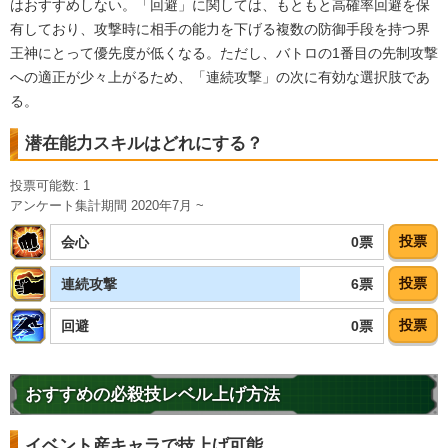
はおすすめしない。「回避」に関しては、もともと高確率回避を保
7.0
/
10
点
冷静な判断
超能力
神の次元
有しており、攻撃時に相手の能力を下げる複数の防御手段を持つ界
【一致するカテゴリー(
2
)】
王神にとって優先度が低くなる。ただし、バトロの1番目の先制攻撃
神次元
ポタラ
への適正が少々上がるため、「連続攻撃」の次に有効な選択肢であ
【発動リンク効果】
る。
・
ATK+55%
・
DEF+20%
潜在能力スキルはどれにする？
・
敵のDEF-15%
【一致するリンクスキル(
5
)】
投票可能数: 1
ミニ界王神
アンケート集計期間 2020年7月 ~
的確なアシスト
冷静な判断
9.0
/
10
点
魔術の使い手
神の次元
超激戦
投票
0票
会心
【一致するカテゴリー(
2
)】
投票
6票
連続攻撃
ポタラ
神次元
【発動リンク効果】
投票
0票
回避
・
ATK+30%
・
DEF+25%
・
敵のDEF-15%
おすすめの必殺技レベル上げ方法
【一致するリンクスキル(
4
)】
界王神
的確なアシスト
冷静な判断
イベント産キャラで技上げ可能