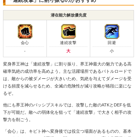
「連続攻撃」に割り振るのがおすすめ
神次元
ポタラ
【発動リンク効果】
潜在能力解放優先度
・
ATK+45%
・
DEF+25%
・
敵のDEF-15%
【一致するリンクスキル(
5
)】
会心
連続攻撃
回避
的確なアシスト
冷静な判断
-
大
小
変身界王神
魔術の使い手
ぶっちぎりのパワー
7.5
/
10
点
超激戦
変身界王神は「連続攻撃」に割り振り、界王神最大の魅力である高
確率気絶の成功率を高めよう。主な活躍場所であるバトルロードで
【一致するカテゴリー(
5
)】
は、敵からの被ダメージが大きいため、気絶を与えてダメージを受
神次元
魔人ブウ編
ポタラ
ける頻度を減らせるため、全滅の危険性が減り攻略が格段に楽にな
コンビネーション
融合/合体戦士
るぞ。
【発動リンク効果】
他にも界王神のパッシブスキルでは、攻撃した敵のATKとDEFを低
・
ATK+40%
・
DEF+20%
下が可能だ。敵への弱体化を狙って「連続攻撃」で大きく相手の攻
・
敵のDEF-25%
撃力を削ごう。
【一致するリンクスキル(
5
)】
時の界王神
「会心」は、キビト神へ変身後では役立つ場面があるものの、基本
魔術の使い手
的確なアシスト