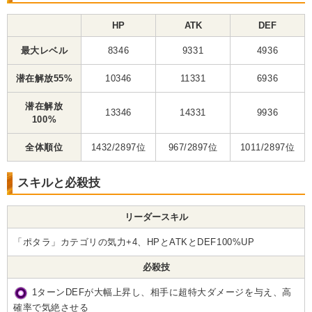
HP
ATK
DEF
最大レベル
8346
9331
4936
潜在解放55%
10346
11331
6936
潜在解放
13346
14331
9936
100%
全体順位
1432/2897位
967/2897位
1011/2897位
スキルと必殺技
リーダースキル
「ポタラ」カテゴリの気力+4、HPとATKとDEF100%UP
必殺技
1ターンDEFが大幅上昇し、相手に超特大ダメージを与え、高
確率で気絶させる