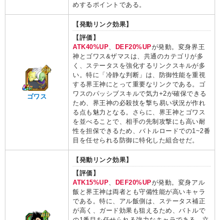
めするポイントである。
【発動リンク効果】
【評価】
ATK40%UP
、
DEF20%UP
が発動。変身界王
神とゴワス&ザマスは、共通のカテゴリが多
く、ステータスを強化するリンクスキルが多
い。特に「冷静な判断」は、防御性能を重視
する界王神にとって重要なリンクである。ゴ
ワスのパッシブスキルで気力+2が確保できる
ゴワス
ため、界王神の必殺技を撃ち易い状況が作れ
る点も魅力となる。さらに、界王神とゴワス
を並べることで、相手の先制攻撃にも高い耐
性を担保できるため、バトルロードでの1~2番
目を任せられる防御に特化した組合せだ。
【発動リンク効果】
【評価】
ATK15%UP
、
DEF20%UP
が発動。変身アル
飯と界王神は両者とも守備性能が高いキャラ
である。特に、アル飯側は、ステータス補正
が高く、ガード効果も狙えるため、バトルで
の1番目を任せられる強力なキャラである。立