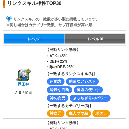
リンクスキル相性TOP30
リンクスキルの一致数が多い順に掲載しています。
※同じ場合はカテゴリ一致数、サブ評価点が高い順
レベル1
レベル10
【発動リンク効果】
・
ATK+45%
・
DEF+25%
・
敵のDEF-25%
【一致するリンクスキル(
6
)】
超能力
的確なアシスト
界王神
冷静な判断
魔術の使い手
7.0
/
10
点
神の次元
ぶっちぎりのパワー
【一致するカテゴリー(
3
)】
神次元
魔人ブウ編
ポタラ
【発動リンク効果】