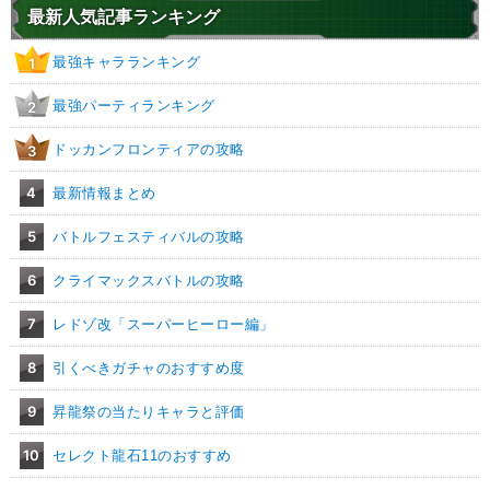
1.0
/
10
点
最新人気記事ランキング
【一致するカテゴリー(
3
)】
神次元
魔人ブウ編
ポタラ
最強キャラランキング
1
【発動リンク効果】
最強パーティランキング
2
・
ATK+30%
・
DEF+20%
ドッカンフロンティアの攻略
3
【一致するリンクスキル(
3
)】
ザマス
冷静な判断
神の次元
超激戦
4
最新情報まとめ
7.0
/
10
点
【一致するカテゴリー(
3
)】
5
バトルフェスティバルの攻略
神次元
ポタラ
融合/合体戦士
【発動リンク効果】
6
クライマックスバトルの攻略
・
ATK+35%
・
DEF+5%
7
レドゾ改「スーパーヒーロー編」
【一致するリンクスキル(
3
)】
8
引くべきガチャのおすすめ度
神の次元
ぶっちぎりのパワー
西の界王神
超激戦
9
昇龍祭の当たりキャラと評価
8.0
/
10
点
【一致するカテゴリー(
3
)】
10
セレクト龍石11のおすすめ
神次元
魔人ブウ編
ポタラ