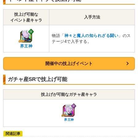
2.0
/
10
点
魔術の使い手
ぶっちぎりのパワー
【一致するカテゴリー(
3
)】
技上げ可能な
入手方法
イベント産キャラ
神次元
魔人ブウ編
ポタラ
【発動リンク効果】
物語「
神々と魔人の知られざる闘い
」のス
・
ATK+40%
テージ4で入手する。
・
DEF+20%
界王神
・
敵のDEF-15%
【一致するリンクスキル(
4
)】
ゴワス
開催中の技上げイベント
神の次元
冷静な判断
7.5
/
10
点
的確なアシスト
超激戦
ガチャ産SRで技上げ可能
【一致するカテゴリー(
3
)】
神次元
ポタラ
コンビネーション
技上げが可能なガチャ産キャラ
【発動リンク効果】
・
ATK+40%
・
DEF+20%
・
敵のDEF-15%
界王神
【一致するリンクスキル(
4
)】
ウイス
神の次元
冷静な判断