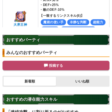
・
ATK+50%
・
DEF+25%
・
敵のDEF-10%
【一致するリンクスキル(
6
)】
魔術の使い手
冷静な判断
超能力
大界王神
神の次元
ぶっちぎりのパワー
7.5
/
10
点
超激戦
おすすめパーティ
【一致するカテゴリー(
3
)】
魔人ブウ編
神次元
ポタラ
みんなのおすすめパーティ
【発動リンク効果】
・
ATK+55%
投稿する
・
DEF+20%
・
敵のDEF-25%
【一致するリンクスキル(
6
)】
新着順
いいね順
超能力
的確なアシスト
アイオス
冷静な判断
魔術の使い手
7.5
/
10
点
おすすめの潜在能力スキル
神の次元
超激戦
【一致するカテゴリー(
2
)】