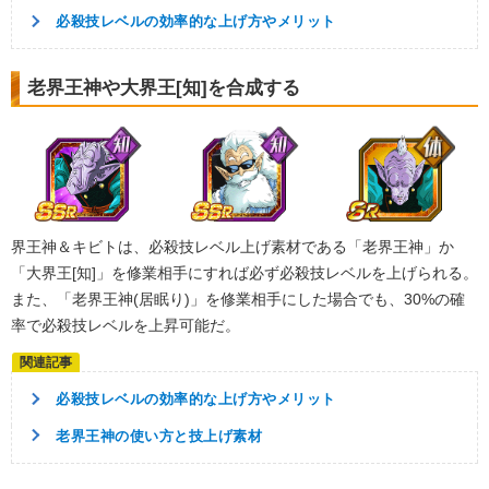
9.0
/
10
点
的確なアシスト
超激戦
必殺技レベルの効率的な上げ方やメリット
【一致するカテゴリー(
1
)】
神次元
老界王神や大界王[知]を合成する
【発動リンク効果】
・
ATK+40%
・
DEF+20%
・
敵のDEF-15%
【一致するリンクスキル(
4
)】
ヴァドス
的確なアシスト
冷静な判断
界王神＆キビトは、必殺技レベル上げ素材である「老界王神」か
7.5
/
10
点
神の次元
超激戦
「大界王[知]」を修業相手にすれば必ず必殺技レベルを上げられる。
【一致するカテゴリー(
1
)】
また、「老界王神(居眠り)」を修業相手にした場合でも、30%の確
神次元
率で必殺技レベルを上昇可能だ。
【発動リンク効果】
・
ATK+40%
必殺技レベルの効率的な上げ方やメリット
・
DEF+20%
・
敵のDEF-15%
老界王神の使い方と技上げ素材
【一致するリンクスキル(
4
)】
グロリオ
的確なアシスト
冷静な判断
9.5