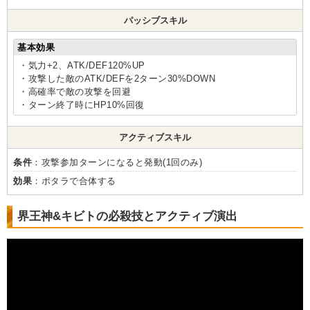
パッシブスキル
基本効果
・気力+2、ATK/DEF120%UP
・攻撃した敵のATK/DEFを2ターン30%DOWN
・高確率で敵の攻撃を回避
・ターン終了時にHP10%回復
アクティブスキル
条件
：攻撃参加ターンになると発動(1回のみ)
効果
：ポタラで合体する
界王神&キビトの必殺技とアクティブ演出