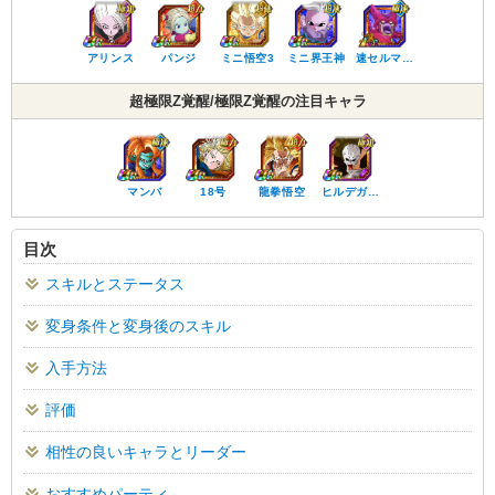
アリンス
パンジ
ミニ悟空3
ミニ界王神
速セルマ…
超極限Z覚醒/極限Z覚醒の注目キャラ
マンバ
18号
龍拳悟空
ヒルデガ…
目次
スキルとステータス
変身条件と変身後のスキル
入手方法
評価
相性の良いキャラとリーダー
おすすめパーティ