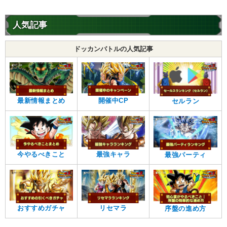
【発動リンク効果】
・
ATK+25%
人気記事
・
DEF+20%
・
敵のDEF-15%
【一致するリンクスキル(
3
)】
ドッカンバトルの人気記事
時の界王神
的確なアシスト
冷静な判断
2.0
/
10
点
魔術の使い手
【一致するカテゴリー(
2
)】
最新情報まとめ
開催中CP
セルラン
神次元
ポタラ
【発動リンク効果】
・
ATK+30%
・
DEF+20%
【一致するリンクスキル(
3
)】
今やるべきこと
最強キャラ
最強パーティ
ザマス
冷静な判断
神の次元
超激戦
7.0
/
10
点
【一致するカテゴリー(
2
)】
神次元
ポタラ
おすすめガチャ
リセマラ
序盤の進め方
【発動リンク効果】
・
ATK+30%