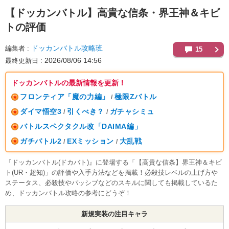
【ドッカンバトル】
高貴な信条・界王神＆キビ
トの評価
ドッカンバトル攻略班
編集者
15
2026/08/06 14:56
最終更新日
ドッカンバトルの最新情報を更新！
フロンティア「魔の力編」
極限Zバトル
/
ダイマ悟空3
引くべき？
ガチャシミュ
/
/
バトルスペクタクル改「DAIMA編」
ガチバトル2
EXミッション
大乱戦
/
/
『ドッカンバトル(ドカバト)』に登場する「【高貴な信条】界王神＆キビ
ト(UR・超知)」の評価や入手方法などを掲載！必殺技レベルの上げ方や
ステータス、必殺技やパッシブなどのスキルに関しても掲載しているた
め、ドッカンバトル攻略の参考にどうぞ！
新規実装の注目キャラ