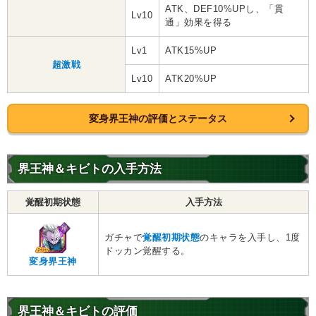
ATK、DEF10%UPし、「貫
Lv10
通」効果を得る
Lv1
ATK15%UP
超激戦
Lv10
ATK20%UP
変身界王神の評価とステータス
界王神＆キビトの入手方法
覚醒初期状態
入手方法
ガチャで
覚醒初期状態
のキャラを入手し、1度
ドッカン覚醒する。
変身界王神
界王神＆キビトの評価