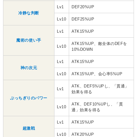
Lv1
DEF20%UP
冷静な判断
Lv10
DEF25%UP
Lv1
ATK15%UP
魔術の使い手
ATK15%UP、敵全体のDEFを
Lv10
10%DOWN
Lv1
ATK15%UP
神の次元
Lv10
ATK15%UP、会心率5%UP
ATK、DEF5%UPし、「貫通」
Lv1
効果を得る
ぶっちぎりのパワー
ATK、DEF10%UPし、「貫
Lv10
通」効果を得る
Lv1
ATK15%UP
超激戦
Lv10
ATK20%UP