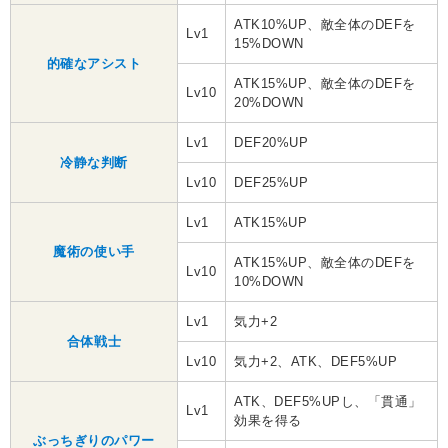
ATK10%UP、敵全体のDEFを
Lv1
15%DOWN
的確なアシスト
ATK15%UP、敵全体のDEFを
Lv10
20%DOWN
Lv1
DEF20%UP
冷静な判断
Lv10
DEF25%UP
Lv1
ATK15%UP
魔術の使い手
ATK15%UP、敵全体のDEFを
Lv10
10%DOWN
Lv1
気力+2
合体戦士
Lv10
気力+2、ATK、DEF5%UP
ATK、DEF5%UPし、「貫通」
Lv1
効果を得る
ぶっちぎりのパワー