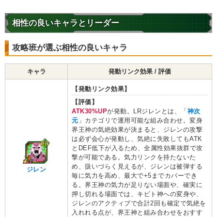
相性の良いキャラとリーダー
攻略班が選ぶ相性の良いキャラ
キャラ
発動リンク効果 / 評価
【発動リンク効果】
【評価】
ATK30%UP
が発動。LRジレンとは、「
神次
元
」カテゴリで運用可能な組み合わせ。変身
界王神の気絶効果が決まると、ジレンの攻撃
は必ず会心が発動し、気絶に失敗してもATK
とDEF低下が入るため、全属性効果抜群で攻
撃が可能である。気力リンクを持たないた
め、扱いづらく見えるが、ジレンは被弾する
ジレン
毎に気力を高め、最大で+5までカバーでき
る。界王神の気力が足りない場面や、確実に
押し切れる場面では、キビト神への変身や、
ジレンのアクティブで合計2回も確定で気絶を
入れれる点が、界王神と組み合わせをおすす