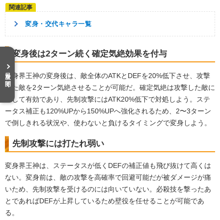
変身・交代キャラ一覧
変身後は2ターン続く確定気絶効果を付与
目次を開く
変身界王神の変身後は、敵全体のATKとDEFを20%低下させ、攻撃
した敵を2ターン気絶させることが可能だ。確定気絶は攻撃した敵に
対して有効であり、先制攻撃にはATK20%低下で対処しよう。ステ
ータス補正も120%UPから150%UPへ強化されるため、2〜3ターン
で倒しきれる状況や、使わないと負けるタイミングで変身しよう。
先制攻撃には打たれ弱い
変身界王神は、ステータスが低くDEFの補正値も飛び抜けて高くは
ない。変身前は、敵の攻撃を高確率で回避可能だが被ダメージが痛
いため、先制攻撃を受けるのには向いていない。必殺技を撃ったあ
とであればDEFが上昇しているため壁役を任せることが可能であ
る。