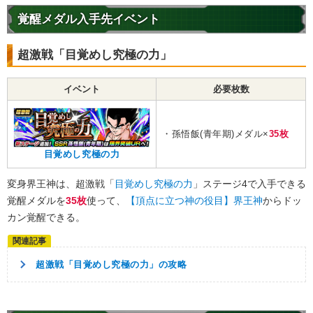
/
10
点
魔術の使い手
超激戦
覚醒メダル入手先イベント
【一致するカテゴリー(
0
)】
【発動リンク効果】
超激戦「目覚めし究極の力」
・
ATK+25%
・
DEF+20%
イベント
必要枚数
・
敵のDEF-15%
【一致するリンクスキル(
3
)】
的確なアシスト
冷静な判断
・孫悟飯(青年期)メダル×
35枚
キビト神
魔術の使い手
目覚めし究極の力
2.0
/
10
点
【一致するカテゴリー(
4
)】
変身界王神は、超激戦「
目覚めし究極の力
」ステージ4で入手できる
神次元
魔人ブウ編
ポタラ
覚醒メダルを
35枚
使って、
【頂点に立つ神の役目】界王神
からドッ
融合/合体戦士
カン覚醒できる。
【発動リンク効果】
・
ATK+15%
・
DEF+20%
超激戦「目覚めし究極の力」の攻略
・
敵のDEF-10%
【一致するリンクスキル(
3
)】
大界王神
超能力
冷静な判断
魔術の使い手