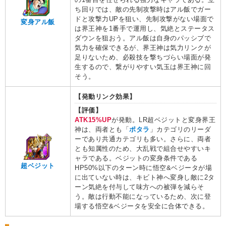
ち回りでは、敵の先制攻撃時はアル飯でガー
ドと攻撃力UPを狙い、先制攻撃がない場面で
変身アル飯
は界王神を1番手で運用し、気絶とステータス
ダウンを狙おう。アル飯は自身のパッシブで
気力を確保できるが、界王神は気力リンクが
足りないため、必殺技を撃ちづらい場面が発
生するので、繋がりやすい気玉は界王神に回
そう。
【発動リンク効果】
【評価】
ATK15%UP
が発動。LR超ベジットと変身界王
神は、両者とも「
ポタラ
」カテゴリのリーダ
ーであり共通カテゴリも多い。さらに、両者
とも知属性のため、大乱戦で組合せやすいキ
ャラである。ベジットの変身条件である
超ベジット
HP50%以下のターン時に悟空&ベジータが場
に出ていない時は、キビト神へ変身し敵に2タ
ーン気絶を付与して味方への被弾を減らそ
う。敵は行動不能になっているため、次に登
場する悟空&ベジータを安全に合体できる。