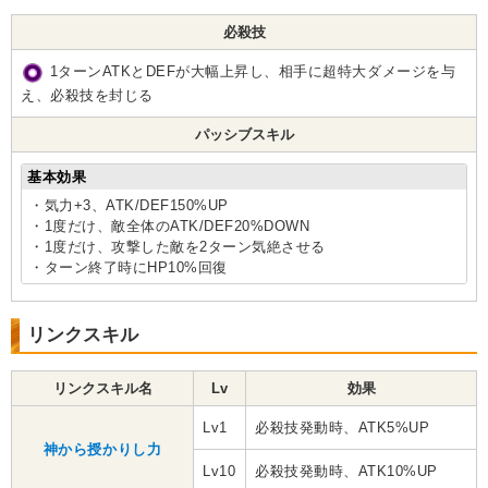
必殺技
1ターンATKとDEFが大幅上昇し、相手に超特大ダメージを与
え、必殺技を封じる
パッシブスキル
基本効果
・気力+3、ATK/DEF150%UP
・1度だけ、敵全体のATK/DEF20%DOWN
・1度だけ、攻撃した敵を2ターン気絶させる
・ターン終了時にHP10%回復
リンクスキル
リンクスキル名
Lv
効果
Lv1
必殺技発動時、ATK5%UP
神から授かりし力
Lv10
必殺技発動時、ATK10%UP