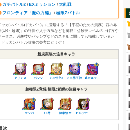
ガチバトル2
EXミッション
大乱戦
/
/
フロンティア「魔の力編」
極限Zバトル
/
ドッカンバトル(ドカバト)』に登場する「【平穏のための責務】西の界
神(UR・超速)」の評価や入手方法などを掲載！必殺技レベルの上げ方や
テータス、必殺技やパッシブなどのスキルに関しても掲載しているた
、ドッカンバトル攻略の参考にどうぞ！
新規実装の注目キャラ
アリンス
パンジ
ミニ悟空3
ミニ界王神
速セルマ…
超極限Z覚醒/極限Z覚醒の注目キャラ
マンバ
18号
龍拳悟空
ヒルデガ…
目次