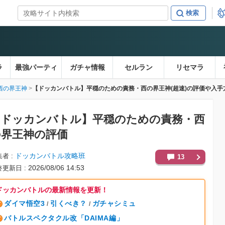
ラ
最強パーティ
ガチャ情報
セルラン
リセマラ
西の界王神
【ドッカンバトル】平穏のための責務・西の界王神(超速)の評価や入手
【ドッカンバトル】
平穏のための責務・西
の界王神の評価
ドッカンバトル攻略班
集者
13
2026/08/06 14:53
終更新日
ドッカンバトルの最新情報を更新！
ダイマ悟空3
引くべき？
ガチャシミュ
/
/
バトルスペクタクル改「DAIMA編」