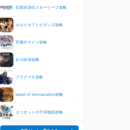
幻想水滸伝スターリープ攻略
カルドセプトビギンズ攻略
亰都ザナドゥ攻略
紅の砂漠攻略
プラグマタ攻略
beast of reincarnation攻略
エリオットの千年物語攻略