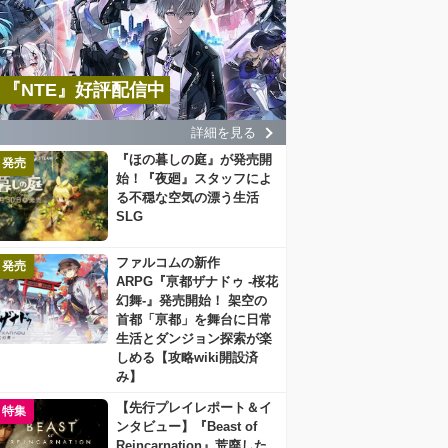
『NTE』好評配信中
詳細を見る
『ほの暮しの庭』が発売開
発売
始！『夜廻』スタッフによ
る不穏な空気の漂う生活
SLG
ファルコムの新作
発売
ARPG『亰都ザナドゥ -桜花
幻舞-』発売開始！ 架空の
首都「亰都」を舞台に日常
生活とダンジョン探索が楽
しめる【攻略wiki開設済
み】
【先行プレイレポート＆イ
特集
ンタビュー】『Beast of
Reincarnation』荒廃した