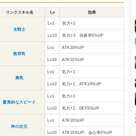
リンクスキル名
Lv
効果
Lv1
気力+2
女戦士
Lv10
気力+3、回避率5%UP
Lv1
ATK10%UP
無邪気
Lv10
ATK15%UP
Lv1
気力+1
勇気
Lv10
気力+2、ATK10%UP
Lv1
気力+2
驚異的なスピード
Lv10
気力+2、DEF5%UP
Lv1
ATK15%UP
神の次元
Lv10
ATK15%UP、会心率5%UP