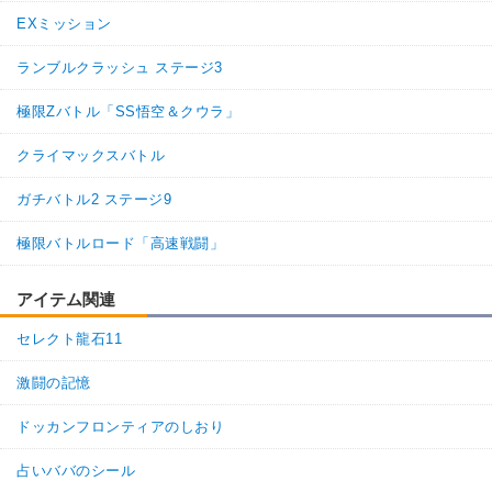
超サイヤ人
戦闘民族サイヤ人
悟空ブルー
EXミッション
サイヤ人の血
超激戦
7.5
/
10
点
【一致するカテゴリー(
2
)】
ランブルクラッシュ ステージ3
純粋サイヤ人
超サイヤ人を超えた力
極限Zバトル「SS悟空＆クウラ」
【発動リンク効果】
クライマックスバトル
・
気力+1
・
ATK+30%
ガチバトル2 ステージ9
【一致するリンクスキル(
4
)】
戦闘民族サイヤ人
超サイヤ人
黒衣の戦士
極限バトルロード「高速戦闘」
サイヤ人の血
超激戦
7.5
/
10
点
【一致するカテゴリー(
2
)】
アイテム関連
純粋サイヤ人
クロスオーバー
セレクト龍石11
【発動リンク効果】
・
気力+2
激闘の記憶
・
ATK+20%
ドッカンフロンティアのしおり
【一致するリンクスキル(
4
)】
戦闘民族サイヤ人
サイヤ人の血
パラガス親子
占いババのシール
ベジータ王への恨み
超激戦