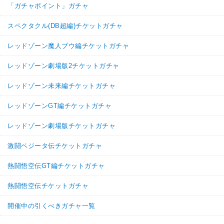
「ガチャポイント」ガチャ
純粋サイヤ人
【発動リンク効果】
スペクタクル(DB超編)チケットガチャ
・
気力+1
・
ATK+30%
レッドゾーン魔人ブウ編チケットガチャ
【一致するリンクスキル(
4
)】
SS悟天
レッドゾーン劇場版2チケットガチャ
超サイヤ人
超激戦
7.5
/
10
点
戦闘民族サイヤ人
サイヤ人の血
レッドゾーン未来編チケットガチャ
【一致するカテゴリー(
0
)】
レッドゾーンGT編チケットガチャ
【発動リンク効果】
※発動条件あり
・
ATK+30%
レッドゾーン劇場版チケットガチャ
【一致するリンクスキル(
3
)】
激闘ベジータ伝チケットガチャ
超サイヤ人
超激戦
限界を超えた姿
熱闘悟空伝GT編チケットガチャ
バーダック3
【一致するカテゴリー(
4
)】
7.0
/
10
点
熱闘悟空伝チケットガチャ
超サイヤ人3
純粋サイヤ人
クロスオーバー
開催中の引くべきガチャ一覧
超サイヤ人を超えた力