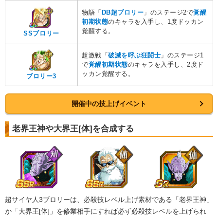
・
ATK+35%
物語「
DB超ブロリー
」のステージ2で
覚醒
【一致するリンクスキル(
4
)】
初期状態
のキャラを入手し、1度ドッカン
戦闘民族サイヤ人
超サイヤ人
覚醒する。
SSブロリー
超激戦
限界を超えた姿
バーダック3
【一致するカテゴリー(
4
)】
超激戦「
破滅を呼ぶ狂闘士
」のステージ1
2.0
/
10
点
で
覚醒初期状態
のキャラを入手し、2度ド
超サイヤ人3
純粋サイヤ人
ッカン覚醒する。
ブロリー3
クロスオーバー
超サイヤ人を超えた力
開催中の技上げイベント
【発動リンク効果】
※発動条件あり
・
ATK+35%
老界王神や大界王[体]を合成する
【一致するリンクスキル(
4
)】
戦闘民族サイヤ人
超サイヤ人
超激戦
限界を超えた姿
ベジータ3
【一致するカテゴリー(
4
)】
8.0
/
10
点
超サイヤ人3
純粋サイヤ人
超サイヤ人3ブロリーは、必殺技レベル上げ素材である「老界王神」
クロスオーバー
か「大界王[体]」を修業相手にすれば必ず必殺技レベルを上げられ
超サイヤ人を超えた力