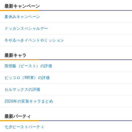
限界を超えた姿
超激戦
最新キャンペーン
8.5
/
10
点
【一致するカテゴリー(
3
)】
夏休みキャンペーン
超サイヤ人3
純粋サイヤ人
超サイヤ人を超えた力
ドッカンスペシャルデー
【発動リンク効果】
今やるべきイベントやミッション
・
気力+2
・
ATK+20%
最新キャラ
【一致するリンクスキル(
4
)】
戦闘民族サイヤ人
サイヤ人の血
孫悟飯（ビースト）の評価
祭ブロリー
ベジータ王への恨み
超激戦
9.0
ピッコロ（RR軍）の評価
/
10
点
【一致するカテゴリー(
3
)】
純粋サイヤ人
超サイヤ人を超えた力
セルマックスの評価
制御不能の力
2026年の実装キャラまとめ
【発動リンク効果】
※発動条件あり
・
ATK+35%
最新パーティ
【一致するリンクスキル(
4
)】
七夕ビーストパーティ
超サイヤ人
戦闘民族サイヤ人