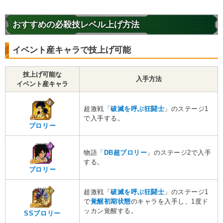
サイヤ人の血
ベジータ王への恨み
伝説ブロリー
おすすめの必殺技レベル上げ方法
超激戦
7.5
/
10
点
【一致するカテゴリー(
3
)】
イベント産キャラで技上げ可能
純粋サイヤ人
超サイヤ人を超えた力
制御不能の力
技上げ可能な
入手方法
イベント産キャラ
【発動リンク効果】
※発動条件あり
・
気力+1
・
ATK+35%
超激戦「
破滅を呼ぶ狂闘士
」のステージ1
【一致するリンクスキル(
5
)】
で入手する。
ブロリー
戦闘民族サイヤ人
超サイヤ人
サイヤ人の血
限界を超えた姿
悟空3
物語「
DB超ブロリー
」のステージ2で入手
超激戦
9.0
/
10
点
する。
ブロリー
【一致するカテゴリー(
3
)】
純粋サイヤ人
超サイヤ人3
超激戦「
破滅を呼ぶ狂闘士
」のステージ1
超サイヤ人を超えた力
で
覚醒初期状態
のキャラを入手し、1度ド
ッカン覚醒する。
SSブロリー
【発動リンク効果】
※発動条件あり