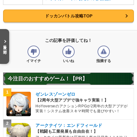
超サイヤ人3
純粋サイヤ人
超サイヤ人を超えた力
ドッカンバトル攻略TOP
【発動リンク効果】
※発動条件あり
・
気力+1
・
ATK+30%
この記事を評価してね！
【一致するリンクスキル(
4
)】
目次を開く
超サイヤ人
サイヤ人の血
超激戦
悟空3
限界を超えた姿
イマイチ
いいね
指摘する
6.0
/
10
点
【一致するカテゴリー(
3
)】
超サイヤ人3
純粋サイヤ人
今注目のおすすめゲーム！【PR】
超サイヤ人を超えた力
1
ゼンレスゾーンゼロ
【発動リンク効果】
【2周年大型アプデで強キャラ実装！】
・
気力+1
HoYoverseのアクションRPGが2周年の大型アプデが
・
ATK+30%
実装！システム改善スキマ時間でも遊びやすい！
【一致するリンクスキル(
4
)】
戦闘民族サイヤ人
超サイヤ人
2
アークナイツ：エンドフィールド
SSブロリー
【戦闘も工業発展も自由自在！】
サイヤ人の血
超激戦