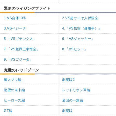
緊迫のライジングファイト
1.VS合体13号
2.VS超サイヤ人孫悟空
3.VSベジータ
4.「VS悟空（身勝手）」
5.「VSゴテンクス」
6.「VSジャッキー」
7.「VS超界王拳悟空」
8.「VSヒット」
9.「VSゴジータ」
-
究極のレッドゾーン
魔人ブウ編
劇場版2
絶望の未来編
レッドリボン軍編
ヒーローズ編
最凶の一族編
GT編
劇場版