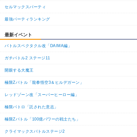
ミニベジータ3
限界を超えた姿
超激戦
セルマックスパーティ
【一致するカテゴリー(
3
)】
9.5
/
10
点
最強パーティランキング
超サイヤ人を超えた力
超サイヤ人3
純粋サイヤ人
最新イベント
【発動リンク効果】
※発動条件あり
・
気力+1
バトルスペクタクル改「DAIMA編」
・
ATK+30%
ガチバトル2 ステージ11
【一致するリンクスキル(
4
)】
超サイヤ人
サイヤ人の血
開眼する大魔王
天使悟空3
限界を超えた姿
超激戦
8.5
/
10
点
極限Zバトル「龍拳悟空3＆ヒルデガーン」
【一致するカテゴリー(
3
)】
超サイヤ人3
純粋サイヤ人
レッドゾーン改「スーパーヒーロー編」
超サイヤ人を超えた力
極限バトロ「託された意志」
【発動リンク効果】
・
気力+1
極限Zバトル「100億パワーの戦士たち」
・
ATK+30%
【一致するリンクスキル(
4
)】
クライマックスバトルステージ2