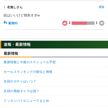
龍拳悟空
限界を超えた姿
超激戦
名無しさん
通報
1.
【一致するカテゴリー(
3
)】
9.5
/
10
点
超サイヤ人3
純粋サイヤ人
絵はいいけど雑魚すぎw
超サイヤ人を超えた力
2
1
返信
(0)
【発動リンク効果】
※発動条件あり
・
ATK+35%
【一致するリンクスキル(
4
)】
速報・最新情報
戦闘民族サイヤ人
超サイヤ人
最新情報
龍拳悟空
限界を超えた姿
超激戦
【一致するカテゴリー(
3
)】
9.5
/
10
点
最新情報と今後のスケジュール予想
超サイヤ人3
純粋サイヤ人
セールスランキングの順位と推移
超サイヤ人を超えた力
次回のガチャはいつ？
【発動リンク効果】
※発動条件あり
・
気力+1
次回の再録キャラは誰？
・
ATK+30%
【一致するリンクスキル(
4
)】
ドッカンバトルニュースまとめ
超サイヤ人
サイヤ人の血
天使悟空3