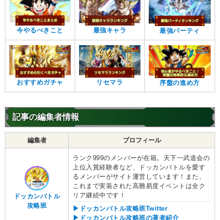
超サイヤ人3
純粋サイヤ人
超サイヤ人を超えた力
今やるべきこと
最強キャラ
最強パーティ
【発動リンク効果】
※発動条件あり
・
ATK+35%
【一致するリンクスキル(
4
)】
戦闘民族サイヤ人
超サイヤ人
おすすめガチャ
リセマラ
序盤の進め方
悟空3
超激戦
限界を超えた姿
【一致するカテゴリー(
3
)】
4.5
/
10
点
超サイヤ人3
純粋サイヤ人
記事の編集者情報
超サイヤ人を超えた力
編集者
プロフィール
【発動リンク効果】
※発動条件あり
・
気力+1
ランク999のメンバーが在籍。天下一武道会の
・
ATK+30%
上位入賞経験者など、ドッカンバトルを愛す
【一致するリンクスキル(
4
)】
るメンバーがサイト運営しています！また、
これまで実装された高難易度イベントは全ク
超サイヤ人
サイヤ人の血
超激戦
悟空3
リア継続中です！
ドッカンバトル
限界を超えた姿
攻略班
▶ドッカンバトル攻略班Twitter
6.5
/
10
点
【一致するカテゴリー(
3
)】
▶ドッカンバトル攻略班の著者紹介