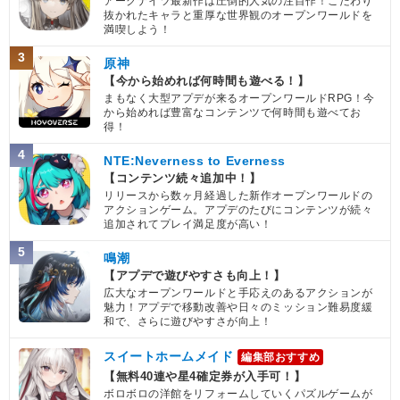
8.5
/
10
点
アークナイツ最新作は圧倒的人気の注目作！こだわり
【一致するカテゴリー(
3
)】
抜かれたキャラと重厚な世界観のオープンワールドを
満喫しよう！
純粋サイヤ人
超サイヤ人を超えた力
3
制御不能の力
原神
【今から始めれば何時間も遊べる！】
【発動リンク効果】
まもなく大型アプデが来るオープンワールドRPG！今
・
気力+1
から始めれば豊富なコンテンツで何時間も遊べてお
・
ATK+30%
得！
【一致するリンクスキル(
4
)】
4
NTE:Neverness to Everness
戦闘民族サイヤ人
超サイヤ人
【コンテンツ続々追加中！】
SSブロリー
サイヤ人の血
超激戦
リリースから数ヶ月経過した新作オープンワールドの
8.5
アクションゲーム。アプデのたびにコンテンツが続々
/
10
点
【一致するカテゴリー(
3
)】
追加されてプレイ満足度が高い！
純粋サイヤ人
超サイヤ人を超えた力
5
鳴潮
制御不能の力
【アプデで遊びやすさも向上！】
広大なオープンワールドと手応えのあるアクションが
【発動リンク効果】
※発動条件あり
魅力！アプデで移動改善や日々のミッション難易度緩
・
気力+1
和で、さらに遊びやすさが向上！
・
ATK+20%
【一致するリンクスキル(
4
)】
スイートホームメイド
編集部おすすめ
【無料40連や星4確定券が入手可！】
戦闘民族サイヤ人
超サイヤ人
青年悟飯3
ボロボロの洋館をリフォームしていくパズルゲームが