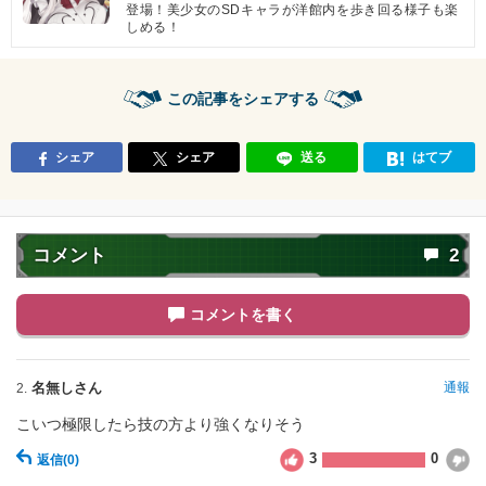
サイヤ人の血
限界を超えた姿
登場！美少女のSDキャラが洋館内を歩き回る様子も楽
6.5
/
10
点
しめる！
【一致するカテゴリー(
3
)】
超サイヤ人3
クロスオーバー
超サイヤ人を超えた力
この記事をシェアする
【発動リンク効果】
・
気力+1
シェア
シェア
送る
はてブ
・
ATK+30%
【一致するリンクスキル(
4
)】
戦闘民族サイヤ人
超サイヤ人
悟空2
コメント
2
サイヤ人の血
超激戦
9.0
/
10
点
【一致するカテゴリー(
3
)】
コメントを書く
純粋サイヤ人
超サイヤ人3
超サイヤ人を超えた力
【発動リンク効果】
※発動条件あり
名無しさん
通報
2.
・
ATK+35%
こいつ極限したら技の方より強くなりそう
【一致するリンクスキル(
4
)】
3
0
返信
(0)
戦闘民族サイヤ人
超サイヤ人