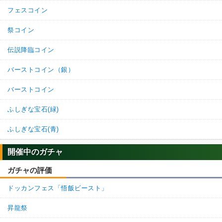
7.0
/
10
点
フェスコイン
【一致するカテゴリー(
1
)】
純粋サイヤ人
祭コイン
【発動リンク効果】
伝説降臨コイン
・
気力+1
・
ATK+30%
バーストコイン（銀）
【一致するリンクスキル(
4
)】
戦闘民族サイヤ人
サイヤ人の血
SSキャベ
バーストコイン
超サイヤ人
超激戦
7.0
/
10
点
ふしぎな宝石(緑)
【一致するカテゴリー(
1
)】
純粋サイヤ人
ふしぎな宝石(青)
【発動リンク効果】
開催中のガチャ
・
気力+1
・
ATK+30%
ガチャの評価
【一致するリンクスキル(
4
)】
ドッカンフェス「悟飯ビースト」
戦闘民族サイヤ人
サイヤ人の血
SS悟空
超サイヤ人
超激戦
7.5
/
10
点
昇龍祭
【一致するカテゴリー(
1
)】