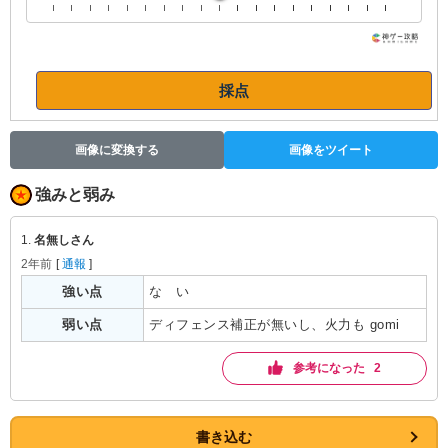
採点
画像に変換する
画像をツイート
強みと弱み
1.
名無しさん
2年前
[
通報
]
強い点
な　い
弱い点
ディフェンス補正が無いし、火力も gomi
参考になった 2
書き込む