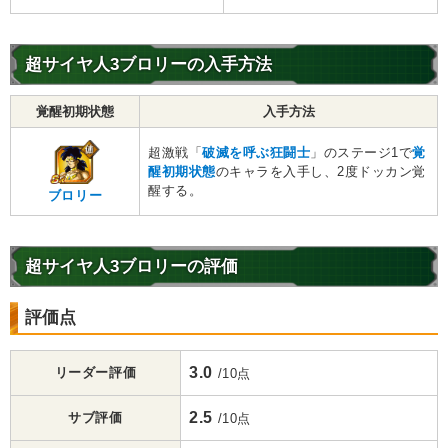
超サイヤ人3ブロリーの入手方法
覚醒初期状態
入手方法
超激戦「
破滅を呼ぶ狂闘士
」のステージ1で
覚
醒初期状態
のキャラを入手し、2度ドッカン覚
醒する。
ブロリー
超サイヤ人3ブロリーの評価
評価点
3.0
リーダー評価
/10点
2.5
サブ評価
/10点