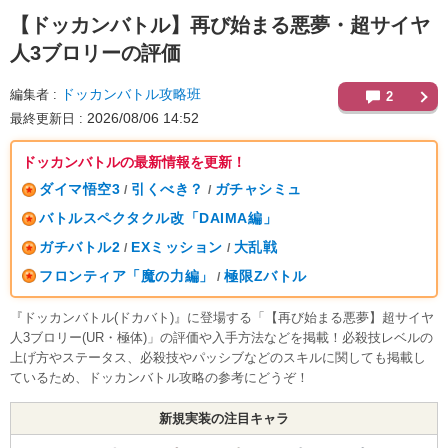
【ドッカンバトル】
再び始まる悪夢・超サイヤ
人3ブロリーの評価
ドッカンバトル攻略班
編集者
2
2026/08/06 14:52
最終更新日
ドッカンバトルの最新情報を更新！
ダイマ悟空3
引くべき？
ガチャシミュ
/
/
バトルスペクタクル改「DAIMA編」
ガチバトル2
EXミッション
大乱戦
/
/
フロンティア「魔の力編」
極限Zバトル
/
『ドッカンバトル(ドカバト)』に登場する「【再び始まる悪夢】超サイヤ
人3ブロリー(UR・極体)」の評価や入手方法などを掲載！必殺技レベルの
上げ方やステータス、必殺技やパッシブなどのスキルに関しても掲載し
ているため、ドッカンバトル攻略の参考にどうぞ！
新規実装の注目キャラ