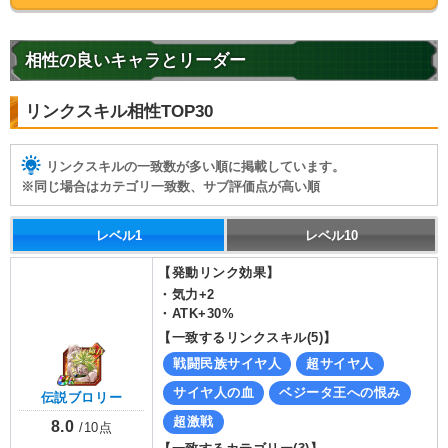
相性の良いキャラとリーダー
リンクスキル相性TOP30
リンクスキルの一致数が多い順に掲載しています。
※同じ場合はカテゴリ一致数、サブ評価点が高い順
レベル1
レベル10
【発動リンク効果】
・
気力+2
・
ATK+30%
【一致するリンクスキル(
5
)】
戦闘民族サイヤ人
超サイヤ人
サイヤ人の血
ベジータ王への恨み
伝説ブロリー
超激戦
8.0
/
10
点