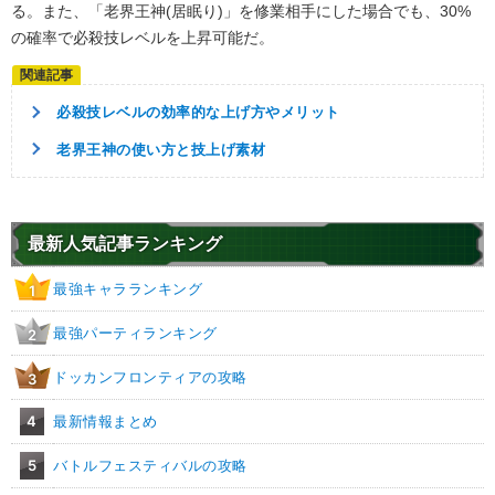
る。また、「老界王神(居眠り)」を修業相手にした場合でも、30%
【発動リンク効果】
※発動条件あり
の確率で必殺技レベルを上昇可能だ。
・
ATK+35%
【一致するリンクスキル(
4
)】
戦闘民族サイヤ人
超サイヤ人
必殺技レベルの効率的な上げ方やメリット
超激戦
限界を超えた姿
老界王神の使い方と技上げ素材
ベジータ3
【一致するカテゴリー(
4
)】
6.0
/
10
点
超サイヤ人3
純粋サイヤ人
クロスオーバー
最新人気記事ランキング
超サイヤ人を超えた力
最強キャラランキング
1
【発動リンク効果】
※発動条件あり
・
ATK+35%
最強パーティランキング
2
【一致するリンクスキル(
4
)】
ドッカンフロンティアの攻略
3
戦闘民族サイヤ人
超サイヤ人
超激戦
限界を超えた姿
4
最新情報まとめ
ベジータ3
【一致するカテゴリー(
4
)】
7.0
/
10
点
5
バトルフェスティバルの攻略
超サイヤ人3
純粋サイヤ人