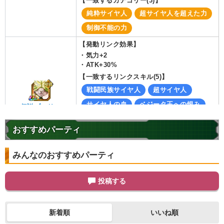
【一致するカテゴリー(
3
)】
純粋サイヤ人
超サイヤ人を超えた力
制御不能の力
【発動リンク効果】
・
気力+2
・
ATK+30%
【一致するリンクスキル(
5
)】
戦闘民族サイヤ人
超サイヤ人
サイヤ人の血
ベジータ王への恨み
伝説ブロリー
超激戦
4.0
/
10
点
おすすめパーティ
【一致するカテゴリー(
3
)】
純粋サイヤ人
超サイヤ人を超えた力
みんなのおすすめパーティ
制御不能の力
【発動リンク効果】
投稿する
・
気力+2
・
ATK+30%
【一致するリンクスキル(
5
)】
新着順
いいね順
戦闘民族サイヤ人
超サイヤ人