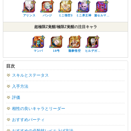
アリンス
パンジ
ミニ悟空3
ミニ界王神
速セルマ…
超極限Z覚醒/極限Z覚醒の注目キャラ
マンバ
18号
龍拳悟空
ヒルデガ…
目次
スキルとステータス
入手方法
評価
相性の良いキャラとリーダー
おすすめパーティ
おすすめの必殺技レベル上げ方法