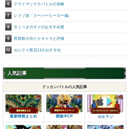
クロスオーバー
6
クライマックスバトルの攻略
超サイヤ人を超えた力
7
レドゾ改「スーパーヒーロー編」
【発動リンク効果】
・
気力+1
8
引くべきガチャのおすすめ度
・
ATK+30%
9
【一致するリンクスキル(
4
)】
昇龍祭の当たりキャラと評価
戦闘民族サイヤ人
超サイヤ人
10
セレクト龍石11のおすすめ
伝説ブロリー
サイヤ人の血
超激戦
9.5
/
10
点
【一致するカテゴリー(
3
)】
純粋サイヤ人
超サイヤ人を超えた力
人気記事
制御不能の力
ドッカンバトルの人気記事
【発動リンク効果】
※発動条件あり
・
ATK+35%
【一致するリンクスキル(
4
)】
戦闘民族サイヤ人
超サイヤ人
最新情報まとめ
開催中CP
セルラン
悟空3
超激戦
限界を超えた姿
【一致するカテゴリー(
3
)】
7.5
/
10
点