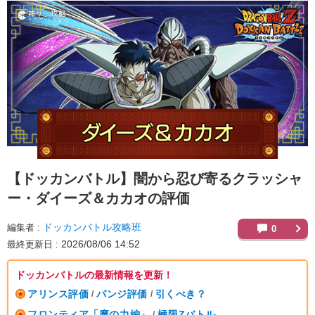
【ドッカンバトル】
闇から忍び寄るクラッシャ
ー・ダイーズ＆カカオの評価
ドッカンバトル攻略班
編集者
0
2026/08/06 14:52
最終更新日
ドッカンバトルの最新情報を更新！
アリンス評価
パンジ評価
引くべき？
/
/
フロンティア「魔の力編」
極限Zバトル
/