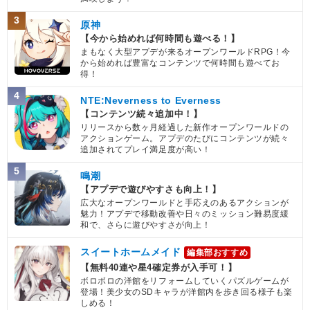
3
原神
【今から始めれば何時間も遊べる！】
まもなく大型アプデが来るオープンワールドRPG！今
から始めれば豊富なコンテンツで何時間も遊べてお
得！
4
NTE:Neverness to Everness
【コンテンツ続々追加中！】
リリースから数ヶ月経過した新作オープンワールドの
アクションゲーム。アプデのたびにコンテンツが続々
追加されてプレイ満足度が高い！
5
鳴潮
【アプデで遊びやすさも向上！】
広大なオープンワールドと手応えのあるアクションが
魅力！アプデで移動改善や日々のミッション難易度緩
和で、さらに遊びやすさが向上！
スイートホームメイド
編集部おすすめ
【無料40連や星4確定券が入手可！】
ボロボロの洋館をリフォームしていくパズルゲームが
登場！美少女のSDキャラが洋館内を歩き回る様子も楽
しめる！