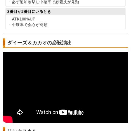
・必ず追加攻撃し中確率で必殺技が発動
2番目か3番目にいるとき
・ATK100%UP
・中確率で会心が発動
ダイーズ＆カカオの必殺演出