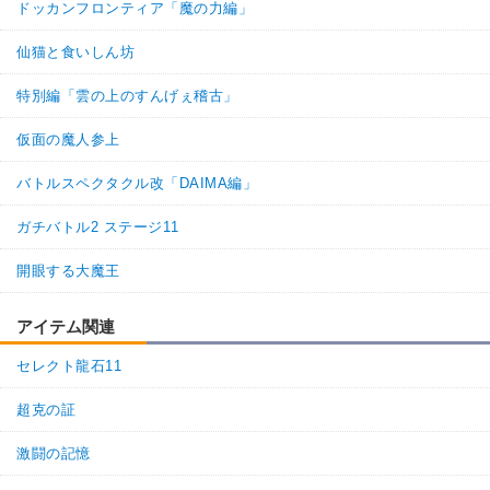
ドッカンフロンティア「魔の力編」
仙猫と食いしん坊
特別編「雲の上のすんげぇ稽古」
仮面の魔人参上
バトルスペクタクル改「DAIMA編」
ガチバトル2 ステージ11
開眼する大魔王
アイテム関連
セレクト龍石11
超克の証
激闘の記憶