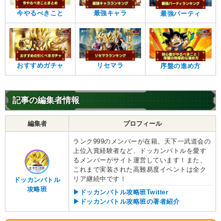
今やるべきこと
最強キャラ
最強パーティ
おすすめガチャ
リセマラ
序盤の進め方
記事の編集者情報
編集者
プロフィール
ランク999のメンバーが在籍。天下一武道会の
上位入賞経験者など、ドッカンバトルを愛す
るメンバーがサイト運営しています！また、
これまで実装された高難易度イベントは全ク
リア継続中です！
ドッカンバトル
攻略班
▶ドッカンバトル攻略班Twitter
▶ドッカンバトル攻略班の著者紹介