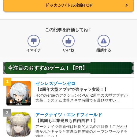
ドッカンバトル攻略TOP
この記事を評価してね！
イマイチ
いいね
指摘する
今注目のおすすめゲーム！【PR】
1
ゼンレスゾーンゼロ
【2周年大型アプデで強キャラ実装！】
HoYoverseのアクションRPGが2周年の大型アプデが
実装！システム改善スキマ時間でも遊びやすい！
2
アークナイツ：エンドフィールド
【戦闘も工業発展も自由自在！】
アークナイツ最新作は圧倒的人気の注目作！こだわり
抜かれたキャラと重厚な世界観のオープンワールドを
満喫しよう！