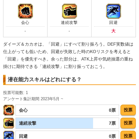
会心
連続攻撃
回避
-
-
大
ダイーズ＆カカオは、「回避」にすべて割り振ろう。DEF実数値は
仕上がっても低いため、回避が失敗した時のKOリスクを考えると
「回避」を優先すべき。余った部分は、ATK上昇や気絶抽選の重ね
掛けに期待できる「連続攻撃」に割り振っておこう。
潜在能力スキルはどれにする？
投票可能数: 1
アンケート集計期間 2023年5月 ~
投票
0票
会心
投票
7票
連続攻撃
投票
0票
回避