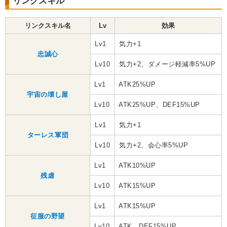
リンクスキル
リンクスキル名
Lv
効果
Lv1
気力+1
忠誠心
Lv10
気力+2、ダメージ軽減率5%UP
Lv1
ATK25%UP
宇宙の壊し屋
Lv10
ATK25%UP、DEF15%UP
Lv1
気力+1
ターレス軍団
Lv10
気力+2、会心率5%UP
Lv1
ATK10%UP
残虐
Lv10
ATK15%UP
Lv1
ATK15%UP
征服の野望
Lv10
ATK、DEF15%UP