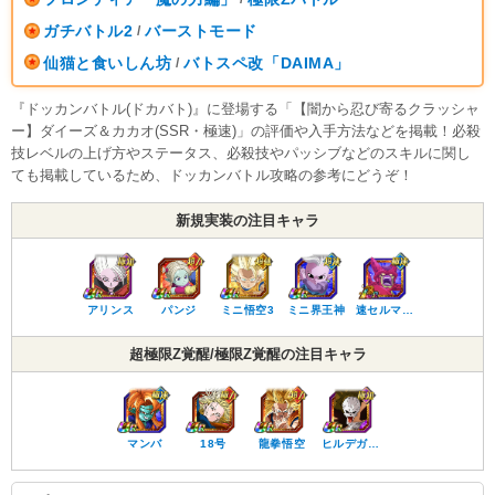
ガチバトル2
バーストモード
/
仙猫と食いしん坊
バトスペ改「DAIMA」
/
『ドッカンバトル(ドカバト)』に登場する「【闇から忍び寄るクラッシャ
ー】ダイーズ＆カカオ(SSR・極速)」の評価や入手方法などを掲載！必殺
技レベルの上げ方やステータス、必殺技やパッシブなどのスキルに関し
ても掲載しているため、ドッカンバトル攻略の参考にどうぞ！
新規実装の注目キャラ
アリンス
パンジ
ミニ悟空3
ミニ界王神
速セルマ…
超極限Z覚醒/極限Z覚醒の注目キャラ
マンバ
18号
龍拳悟空
ヒルデガ…