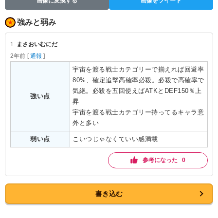
画像に変換する
画像をツイート
強みと弱み
1.
まさおいむにだ
2年前
[
通報
]
宇宙を渡る戦士カテゴリーで揃えれば回避率
80%、確定追撃高確率必殺。必殺で高確率で
気絶。必殺を五回使えばATKとDEF150％上
強い点
昇

宇宙を渡る戦士カテゴリー持ってるキャラ意
外と多い
弱い点
こいつじゃなくていい感満載
参考になった 0
書き込む