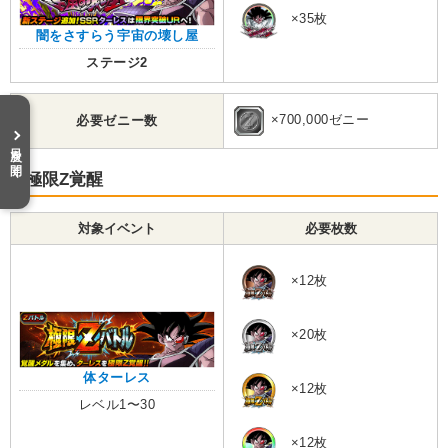
×35枚
闇をさすらう宇宙の壊し屋
ステージ2
×700,000ゼニー
必要ゼニー数
目次を開く
極限Z覚醒
対象イベント
必要枚数
×12枚
×20枚
体ターレス
×12枚
レベル1〜30
×12枚