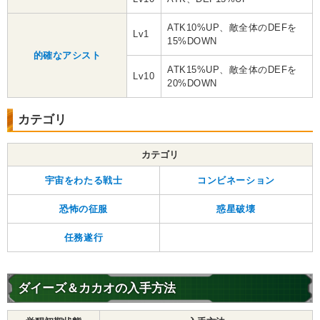
ATK10%UP、敵全体のDEFを
Lv1
15%DOWN
的確なアシスト
ATK15%UP、敵全体のDEFを
Lv10
20%DOWN
カテゴリ
カテゴリ
宇宙をわたる戦士
コンビネーション
恐怖の征服
惑星破壊
任務遂行
ダイーズ＆カカオの入手方法