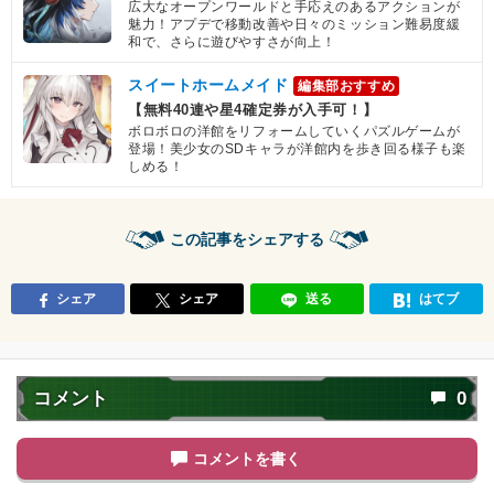
広大なオープンワールドと手応えのあるアクションが
魅力！アプデで移動改善や日々のミッション難易度緩
和で、さらに遊びやすさが向上！
スイートホームメイド
編集部おすすめ
【無料40連や星4確定券が入手可！】
ボロボロの洋館をリフォームしていくパズルゲームが
登場！美少女のSDキャラが洋館内を歩き回る様子も楽
しめる！
この記事をシェアする
シェア
シェア
送る
はてブ
コメント
0
コメントを書く