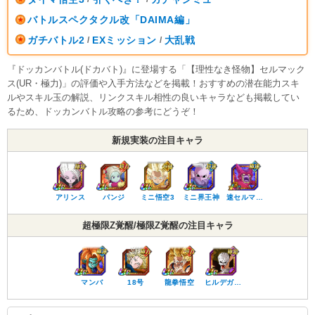
バトルスペクタクル改「DAIMA編」
ガチバトル2
EXミッション
大乱戦
/
/
『ドッカンバトル(ドカバト)』に登場する「【理性なき怪物】セルマック
ス(UR・極力)」の評価や入手方法などを掲載！おすすめの潜在能力スキ
ルやスキル玉の解説、リンクスキル相性の良いキャラなども掲載してい
るため、ドッカンバトル攻略の参考にどうぞ！
新規実装の注目キャラ
アリンス
パンジ
ミニ悟空3
ミニ界王神
速セルマ…
超極限Z覚醒/極限Z覚醒の注目キャラ
マンバ
18号
龍拳悟空
ヒルデガ…