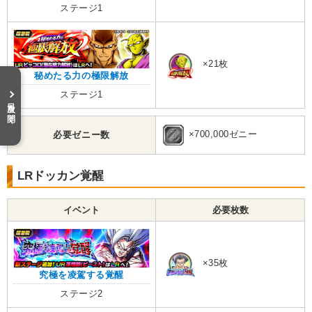
ステージ1
×21枚
秘めたる力の極限解放
ステージ1
目次を開く
×700,000ゼニー
必要ゼニー数
LRドッカン覚醒
イベント
必要枚数
×35枚
究極を凌駕する覚醒
ステージ2