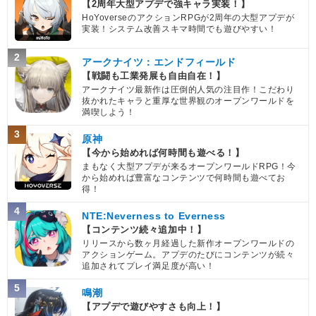
【2周年大型アプデで強キャラ実装！】
HoYoverseのアクションRPGが2周年の大型アプデが
実装！システム改善スキマ時間でも遊びやすい！
2
アークナイツ：エンドフィールド
【戦闘も工業発展も自由自在！】
アークナイツ最新作は圧倒的人気の注目作！こだわり
抜かれたキャラと重厚な世界観のオープンワールドを
満喫しよう！
3
原神
【今から始めれば何時間も遊べる！】
まもなく大型アプデが来るオープンワールドRPG！今
から始めれば豊富なコンテンツで何時間も遊べてお
得！
4
NTE:Neverness to Everness
【コンテンツ続々追加中！】
リリースから数ヶ月経過した新作オープンワールドの
アクションゲーム。アプデのたびにコンテンツが続々
追加されてプレイ満足度が高い！
5
鳴潮
【アプデで遊びやすさも向上！】