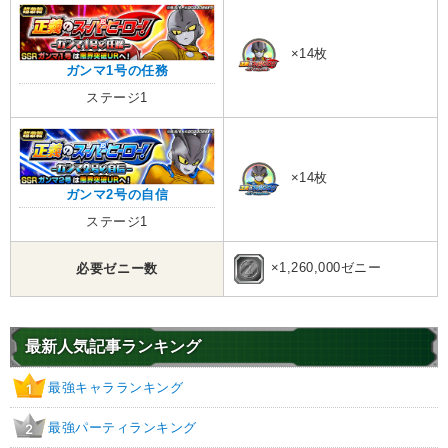
×14枚
ガンマ1号の任務
ステージ1
×14枚
ガンマ2号の自信
ステージ1
×1,260,000ゼニー
必要ゼニー数
最新人気記事ランキング
最強キャラランキング
1
最強パーティランキング
2