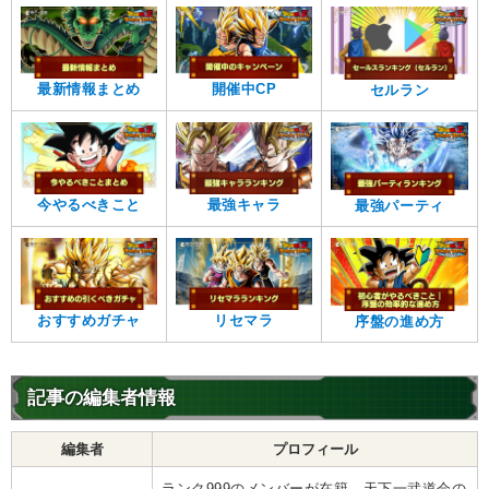
最新情報まとめ
開催中CP
セルラン
今やるべきこと
最強キャラ
最強パーティ
おすすめガチャ
リセマラ
序盤の進め方
記事の編集者情報
編集者
プロフィール
ランク999のメンバーが在籍。天下一武道会の