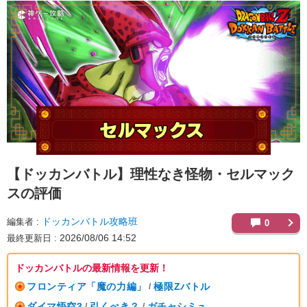
【ドッカンバトル】
理性なき怪物・セルマック
スの評価
ドッカンバトル攻略班
編集者
0
2026/08/06 14:52
最終更新日
ドッカンバトルの最新情報を更新！
フロンティア「魔の力編」
極限Zバトル
/
ダイマ悟空3
引くべき？
ガチャシミュ
/
/