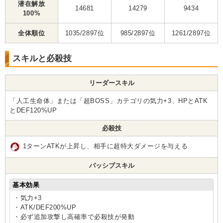
潜在解放
14681
14279
9434
100%
全体順位
1035/2897位
985/2897位
1261/2897位
スキルと必殺技
リーダースキル
「人工生命体」または「超BOSS」カテゴリの気力+3、HPとATK
とDEF120%UP
必殺技
1ターンATKが上昇し、相手に超特大ダメージを与える
パッシブスキル
基本効果
・気力+3
・ATK/DEF200%UP
・必ず追加攻撃し高確率で必殺技が発動