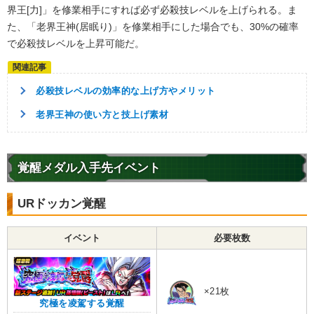
界王[力]」を修業相手にすれば必ず必殺技レベルを上げられる。ま
た、「老界王神(居眠り)」を修業相手にした場合でも、30%の確率
で必殺技レベルを上昇可能だ。
必殺技レベルの効率的な上げ方やメリット
老界王神の使い方と技上げ素材
覚醒メダル入手先イベント
URドッカン覚醒
イベント
必要枚数
×21枚
究極を凌駕する覚醒