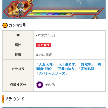
ガンマ1号
HP
7本(約270万)
属性
超力属性
特徴
まれに回避
「
人造人間
」「
人工生命体
」「
好敵手
」「
劇
カテゴリ
場版HERO
」「
正義の味方
」「
高速戦闘
」
「
スペシャルポーズ
」
その他
必殺技区分
2ラウンド