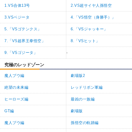
1.VS合体13号
2.VS超サイヤ人孫悟空
3.VSベジータ
4.「VS悟空（身勝手）」
5.「VSゴテンクス」
6.「VSジャッキー」
7.「VS超界王拳悟空」
8.「VSヒット」
9.「VSゴジータ」
-
究極のレッドゾーン
魔人ブウ編
劇場版2
絶望の未来編
レッドリボン軍編
ヒーローズ編
最凶の一族編
GT編
劇場版
魔人ブウ編
孫悟空の軌跡編