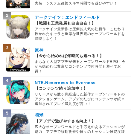
実装！システム改善スキマ時間でも遊びやすい！
2
アークナイツ：エンドフィールド
【戦闘も工業発展も自由自在！】
アークナイツ最新作は圧倒的人気の注目作！こだわり
抜かれたキャラと重厚な世界観のオープンワールドを
満喫しよう！
3
原神
【今から始めれば何時間も遊べる！】
まもなく大型アプデが来るオープンワールドRPG！今
から始めれば豊富なコンテンツで何時間も遊べてお
得！
4
NTE:Neverness to Everness
【コンテンツ続々追加中！】
リリースから数ヶ月経過した新作オープンワールドの
アクションゲーム。アプデのたびにコンテンツが続々
追加されてプレイ満足度が高い！
5
鳴潮
【アプデで遊びやすさも向上！】
広大なオープンワールドと手応えのあるアクションが
魅力！アプデで移動改善や日々のミッション難易度緩