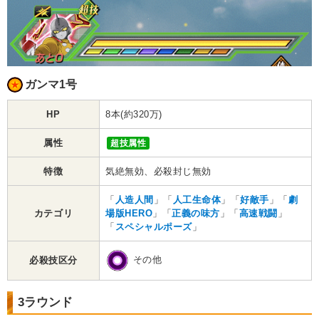
ガンマ1号
HP
8本(約320万)
属性
超技属性
特徴
気絶無効、必殺封じ無効
「
人造人間
」「
人工生命体
」「
好敵手
」「
劇
カテゴリ
場版HERO
」「
正義の味方
」「
高速戦闘
」
「
スペシャルポーズ
」
その他
必殺技区分
3ラウンド