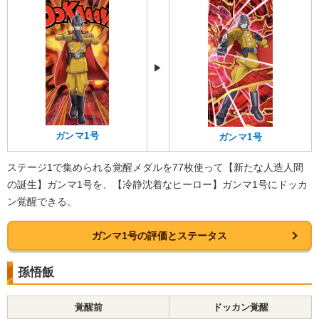
▶︎
ガンマ1号
ガンマ1号
ステージ1で集められる覚醒メダルを77枚使って【新たな人造人間
の誕生】ガンマ1号を、【冷静沈着なヒーロー】ガンマ1号にドッカ
ン覚醒できる。
ガンマ1号の評価とステータス
孫悟飯
覚醒前
ドッカン覚醒