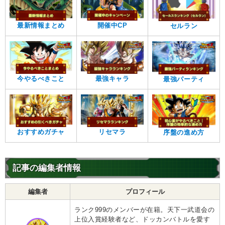
最新情報まとめ
開催中CP
セルラン
今やるべきこと
最強キャラ
最強パーティ
おすすめガチャ
リセマラ
序盤の進め方
記事の編集者情報
編集者
プロフィール
ランク999のメンバーが在籍。天下一武道会の
上位入賞経験者など、ドッカンバトルを愛す