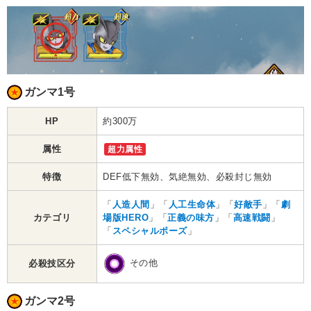
ガンマ1号
HP
約300万
属性
超力属性
特徴
DEF低下無効、気絶無効、必殺封じ無効
「
人造人間
」「
人工生命体
」「
好敵手
」「
劇
カテゴリ
場版HERO
」「
正義の味方
」「
高速戦闘
」
「
スペシャルポーズ
」
その他
必殺技区分
ガンマ2号