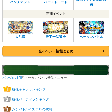
パンチマシン
バーストモード
練
定期イベント
大乱戦
天下一武道会
ペッタンバトル
全イベント情報まとめ
_
パンジの評価
# ドッカンバトル優先メニュー
最強キャラランキング
1
最強パーティランキング
2
ガチバトル2 ステ12の攻略
3