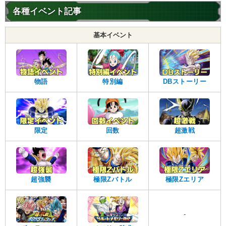
各種イベント記事
基本イベント
物語
特別編
DBストーリー
限定
回数
超激戦
超強襲
極限Zバトル
極限Zエリア
-