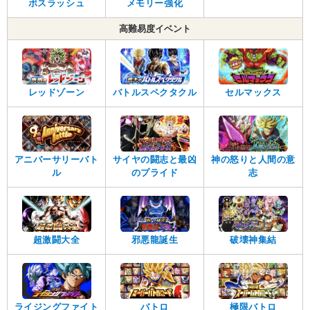
ボスラッシュ
メモリー強化
高難易度イベント
レッドゾーン
バトルスペクタクル
セルマックス
アニバーサリーバト
サイヤの闘志と最凶
神の怒りと人間の意
ル
のプライド
志
超激闘大全
邪悪龍誕生
破壊神集結
ライジングファイト
バトロ
極限バトロ