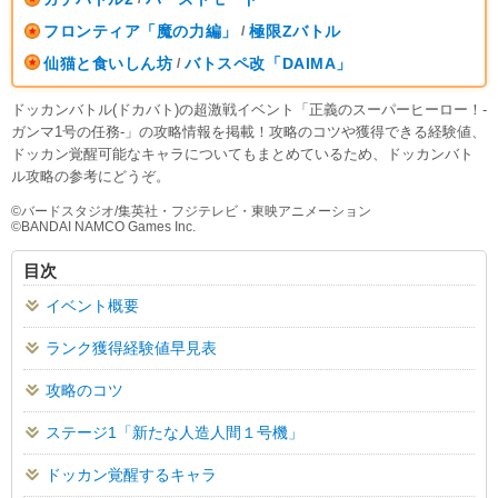
フロンティア「魔の力編」
極限Zバトル
/
仙猫と食いしん坊
バトスペ改「DAIMA」
/
ドッカンバトル(ドカバト)の超激戦イベント「正義のスーパーヒーロー！-
ガンマ1号の任務-」の攻略情報を掲載！攻略のコツや獲得できる経験値、
ドッカン覚醒可能なキャラについてもまとめているため、ドッカンバト
ル攻略の参考にどうぞ。
©︎バードスタジオ/集英社・フジテレビ・東映アニメーション
©︎BANDAI NAMCO Games Inc.
目次
イベント概要
ランク獲得経験値早見表
攻略のコツ
ステージ1「新たな人造人間１号機」
ドッカン覚醒するキャラ