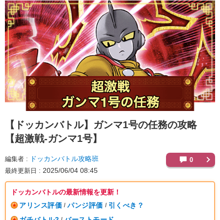
【ドッカンバトル】
ガンマ1号の任務の攻略
【超激戦-ガンマ1号】
ドッカンバトル攻略班
編集者
0
2025/06/04 08:45
最終更新日
ドッカンバトルの最新情報を更新！
アリンス評価
パンジ評価
引くべき？
/
/
ガチバトル2
バーストモード
/