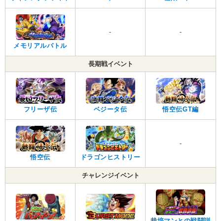
-
-
メモリアルバトル
長期戦イベント
フリーザ伝
ベジータ伝
悟空伝GT編
-
悟空伝
ドラゴンヒストリー
チャレンジイベント
栽培マンとの戦闘訓