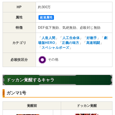
HP
約300万
属性
超速属性
特徴
DEF低下無効、気絶無効、必殺封じ無効
「
人造人間
」「
人工生命体
」「
好敵手
」「
劇
カテゴリ
場版HERO
」「
正義の味方
」「
高速戦闘
」
「
スペシャルポーズ
」
その他
必殺技区分
ドッカン覚醒するキャラ
ガンマ1号
覚醒前
ドッカン覚醒