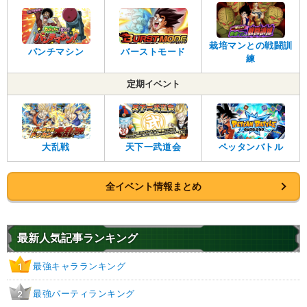
栽培マンとの戦闘訓
パンチマシン
バーストモード
練
定期イベント
大乱戦
天下一武道会
ペッタンバトル
全イベント情報まとめ
最新人気記事ランキング
最強キャラランキング
1
最強パーティランキング
2