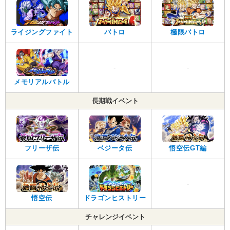
ライジングファイト
バトロ
極限バトロ
-
-
メモリアルバトル
長期戦イベント
フリーザ伝
ベジータ伝
悟空伝GT編
-
悟空伝
ドラゴンヒストリー
チャレンジイベント