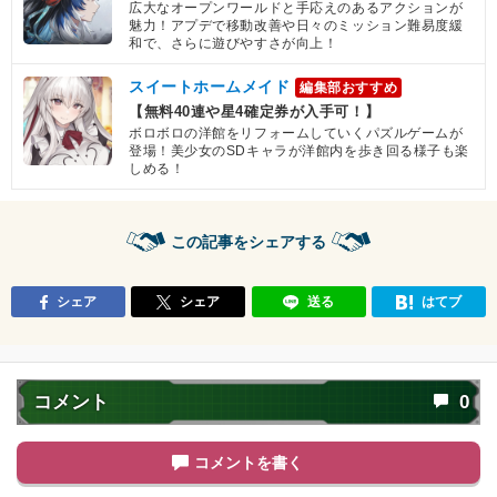
広大なオープンワールドと手応えのあるアクションが
魅力！アプデで移動改善や日々のミッション難易度緩
和で、さらに遊びやすさが向上！
スイートホームメイド
編集部おすすめ
【無料40連や星4確定券が入手可！】
ボロボロの洋館をリフォームしていくパズルゲームが
登場！美少女のSDキャラが洋館内を歩き回る様子も楽
しめる！
この記事をシェアする
シェア
シェア
送る
はてブ
コメント
0
コメントを書く