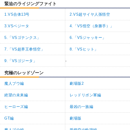
緊迫のライジングファイト
1.VS合体13号
2.VS超サイヤ人孫悟空
3.VSベジータ
4.「VS悟空（身勝手）」
5.「VSゴテンクス」
6.「VSジャッキー」
7.「VS超界王拳悟空」
8.「VSヒット」
9.「VSゴジータ」
-
究極のレッドゾーン
魔人ブウ編
劇場版2
絶望の未来編
レッドリボン軍編
ヒーローズ編
最凶の一族編
GT編
劇場版
魔人ブウ編
孫悟空の軌跡編