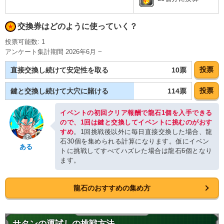
交換券はどのように使っていく？
投票可能数: 1
アンケート集計期間 2026年6月 ~
投票
10票
直接交換し続けて安定性を取る
投票
114票
鍵と交換し続けて大穴に賭ける
イベントの初回クリア報酬で龍石1個を入手できる
ので、1回は鍵と交換してイベントに挑むのがおす
すめ
。1回挑戦後以外に毎日直接交換した場合、龍
石30個を集められる計算になります。仮にイベン
ある
トに挑戦してすべてハズレた場合は龍石6個となり
ます。
龍石のおすすめの集め方
サタンの運試しの挑戦方法