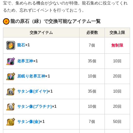
宝で、集められる機会が少ないのが特徴。龍石集めに役立ってくれ
るため、忘れずにイベントを行っておこう。
龍の原石（緑）で交換可能なアイテム一覧
交換アイテム
必要数
交換上限
龍石
×1
7個
無制限
老界王神
×1
35個
10回
居眠り老界王神
×1
10個
20回
サタン像(ダイヤ)
×1
35個
10回
サタン像(プラチナ)
×1
10個
20回
サタン像(金)
×1
7個
50回