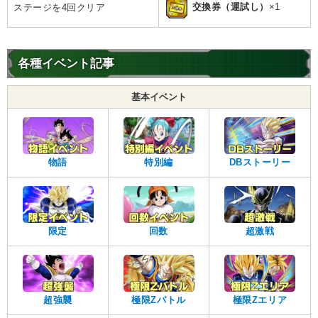
交換券（運試し）
×1
ステージを4回クリア
各種イベント記事
基本イベント
物語
特別編
DBストーリー
限定
回数
超激戦
超強襲
極限Zバトル
極限Zエリア