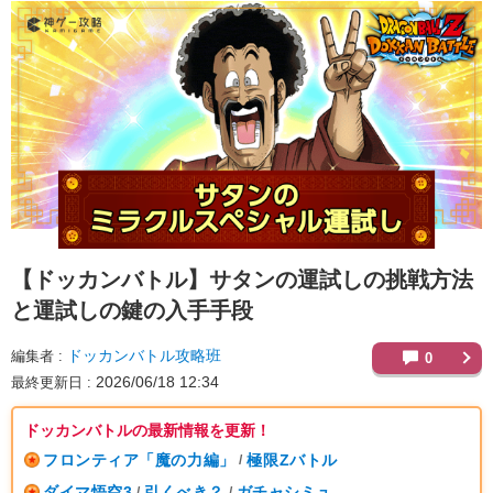
【ドッカンバトル】
サタンの運試しの挑戦方法
と運試しの鍵の入手手段
ドッカンバトル攻略班
編集者
0
2026/06/18 12:34
最終更新日
ドッカンバトルの最新情報を更新！
フロンティア「魔の力編」
極限Zバトル
/
ダイマ悟空3
引くべき？
ガチャシミュ
/
/