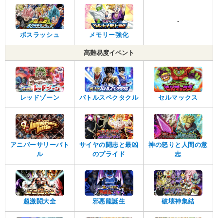
-
ボスラッシュ
メモリー強化
高難易度イベント
レッドゾーン
バトルスペクタクル
セルマックス
アニバーサリーバト
サイヤの闘志と最凶
神の怒りと人間の意
ル
のプライド
志
超激闘大全
邪悪龍誕生
破壊神集結