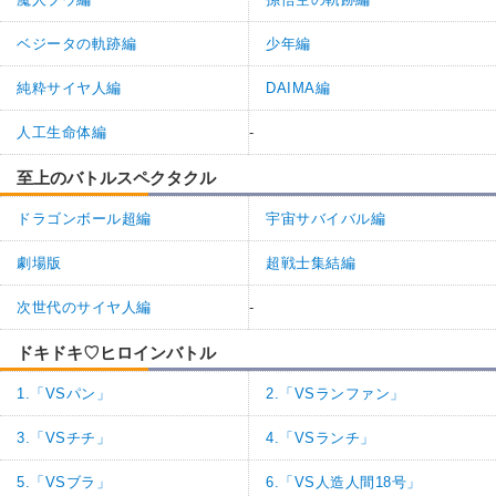
ベジータの軌跡編
少年編
純粋サイヤ人編
DAIMA編
人工生命体編
-
至上のバトルスペクタクル
ドラゴンボール超編
宇宙サバイバル編
劇場版
超戦士集結編
次世代のサイヤ人編
-
ドキドキ♡ヒロインバトル
1.「VSパン」
2.「VSランファン」
3.「VSチチ」
4.「VSランチ」
5.「VSブラ」
6.「VS人造人間18号」