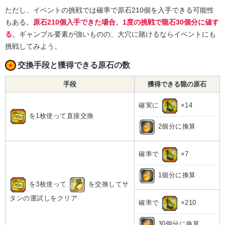
ただし、イベントの挑戦では確率で原石210個を入手できる可能性
もある。
原石210個入手できた場合、1度の挑戦で龍石30個分に値す
る
。ギャンブル要素が強いものの、大穴に賭けるならイベントにも
挑戦してみよう。
交換手段と獲得できる原石の数
手段
獲得できる龍の原石
確実に
×14
を1枚使って直接交換
2個分に換算
確率で
×7
1個分に換算
を3枚使って
を交換してサ
タンの運試しをクリア
確率で
×210
30個分に換算