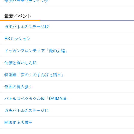
最強パーティランキング
最新イベント
ガチバトル2 ステージ12
EXミッション
ドッカンフロンティア「魔の力編」
仙猫と食いしん坊
特別編「雲の上のすんげぇ稽古」
仮面の魔人参上
バトルスペクタクル改「DAIMA編」
ガチバトル2 ステージ11
開眼する大魔王