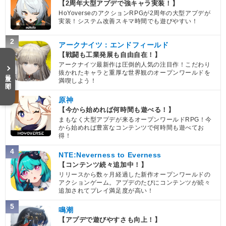
【2周年大型アプデで強キャラ実装！】
HoYoverseのアクションRPGが2周年の大型アプデが
実装！システム改善スキマ時間でも遊びやすい！
2
アークナイツ：エンドフィールド
【戦闘も工業発展も自由自在！】
アークナイツ最新作は圧倒的人気の注目作！こだわり
抜かれたキャラと重厚な世界観のオープンワールドを
目次を開く
満喫しよう！
3
原神
【今から始めれば何時間も遊べる！】
まもなく大型アプデが来るオープンワールドRPG！今
から始めれば豊富なコンテンツで何時間も遊べてお
得！
4
NTE:Neverness to Everness
【コンテンツ続々追加中！】
リリースから数ヶ月経過した新作オープンワールドの
アクションゲーム。アプデのたびにコンテンツが続々
追加されてプレイ満足度が高い！
5
鳴潮
【アプデで遊びやすさも向上！】