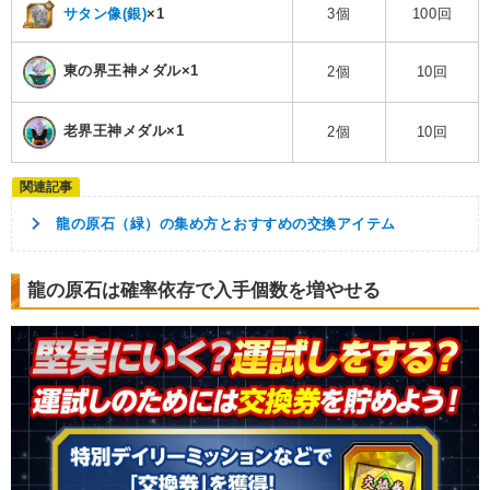
サタン像(銀)
×1
3個
100回
東の界王神メダル×1
2個
10回
老界王神メダル×1
2個
10回
龍の原石（緑）の集め方とおすすめの交換アイテム
龍の原石は確率依存で入手個数を増やせる