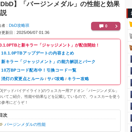
DbD】
「バージンメダル」の性能と効果
解説
DbD攻略班
集者
0
2025/06/07 01:36
終更新日
10.1.0PTBと新キラー「ジャッジメント」が配信開始！
10.1.0PTBアップデートの内容まとめ
新キラー「ジャッジメント」の能力解説とパーク
10万BPコード配布中！引換コード一覧
消灯の変更点とルール
サバ攻略
キラー攻略
/
/
BD(デッドバイデイライト)のウェスカー用アドオン「バージンメダル」
ついてご紹介。性能や効果などを記載しているので、ウェスカーを使う
の参考にどうぞ！
目次
バージンメダルの性能