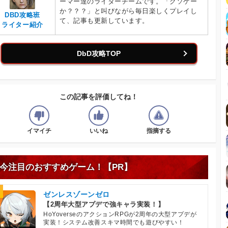
ーマー達のライターチームです。「クソゲー
か？？？」と叫びながら毎日楽しくプレイし
DBD攻略班
て、記事も更新しています。
ライター紹介
DbD攻略TOP
この記事を評価してね！
イマイチ
いいね
指摘する
今注目のおすすめゲーム！【PR】
ゼンレスゾーンゼロ
【2周年大型アプデで強キャラ実装！】
HoYoverseのアクションRPGが2周年の大型アプデが
実装！システム改善スキマ時間でも遊びやすい！