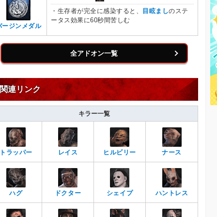
・生存者が完全に感染すると、
目眩まし
のステ
ータス効果に60秒間苦しむ
バージンメダル
全アドオン一覧
関連リンク
キラー一覧
トラッパー
レイス
ヒルビリー
ナース
ハグ
ドクター
シェイプ
ハントレス