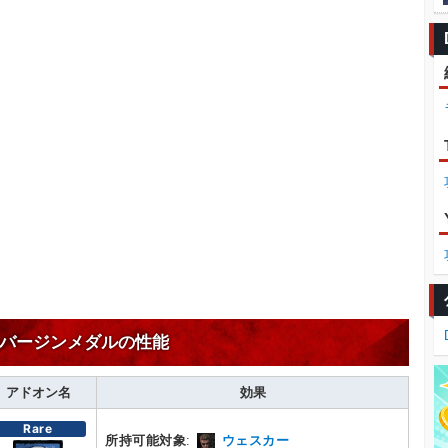
バージンメダルの性能
アドオン名
効果
Rare
所持可能対象
:
ウェスカー