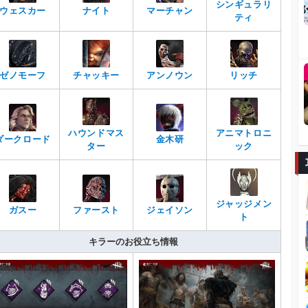
シンギュラリ
ウェスカー
ナイト
マーチャン
ティ
ゼノモーフ
チャッキー
アンノウン
リッチ
ハウンドマス
アニマトロニ
ダークロード
金木研
ター
ック
ジャッジメン
ガスー
ファースト
ジェイソン
ト
キラーのお役立ち情報