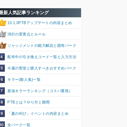
最新人気記事ランキング
10.1.0PTBアップデートの内容まとめ
1
消灯の変更点とルール
2
ジャッジメントの能力解説と固有パーク
3
4
配布中の引き換えコード一覧と入力方法
5
今週の聖堂と購入すべきおすすめパーク
6
キラー(殺人鬼)一覧
7
最強キラーランキング（コスパ重視）
8
PTBとは？やり方と期間
9
「夏の叫び」イベントの内容まとめ
10
全パーク一覧