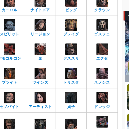
カニバル
ナイトメア
ピッグ
クラウン
スピリット
リージョン
プレイグ
ゴスフェ
デモゴルゴン
鬼
デススリ
エクセ
ブライト
ツインズ
トリスタ
ネメシス
セノバイト
アーティスト
貞子
ドレッジ