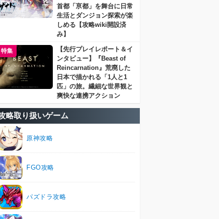
首都「亰都」を舞台に日常
生活とダンジョン探索が楽
しめる【攻略wiki開設済
み】
【先行プレイレポート＆イ
特集
ンタビュー】『Beast of
Reincarnation』荒廃した
日本で描かれる「1人と1
匹」の旅。繊細な世界観と
爽快な連携アクション
攻略取り扱いゲーム
原神攻略
FGO攻略
パズドラ攻略