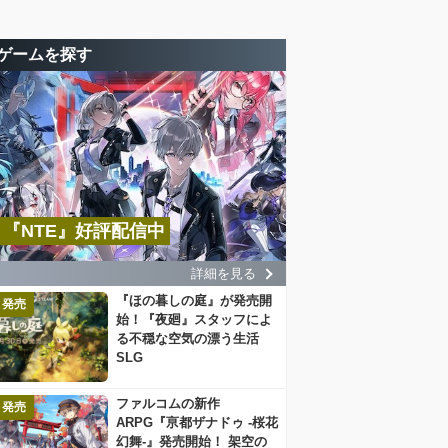
ゲームを探す
『NTE』好評配信中
詳細を見る
『ほの暮しの庭』が発売開
発売
始！『夜廻』スタッフによ
る不穏な空気の漂う生活
SLG
ファルコムの新作
発売
ARPG『亰都ザナドゥ -桜花
幻舞-』発売開始！ 架空の