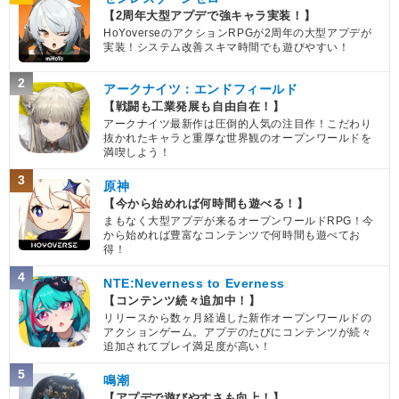
【2周年大型アプデで強キャラ実装！】
HoYoverseのアクションRPGが2周年の大型アプデが
実装！システム改善スキマ時間でも遊びやすい！
2
アークナイツ：エンドフィールド
【戦闘も工業発展も自由自在！】
アークナイツ最新作は圧倒的人気の注目作！こだわり
抜かれたキャラと重厚な世界観のオープンワールドを
満喫しよう！
3
原神
【今から始めれば何時間も遊べる！】
まもなく大型アプデが来るオープンワールドRPG！今
から始めれば豊富なコンテンツで何時間も遊べてお
得！
4
NTE:Neverness to Everness
【コンテンツ続々追加中！】
リリースから数ヶ月経過した新作オープンワールドの
アクションゲーム。アプデのたびにコンテンツが続々
追加されてプレイ満足度が高い！
5
鳴潮
【アプデで遊びやすさも向上！】