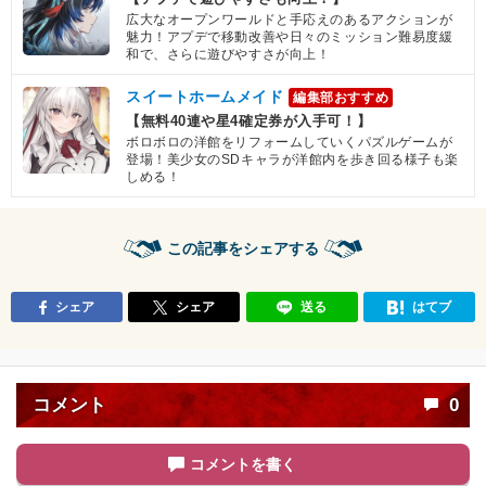
広大なオープンワールドと手応えのあるアクションが
魅力！アプデで移動改善や日々のミッション難易度緩
和で、さらに遊びやすさが向上！
スイートホームメイド
編集部おすすめ
【無料40連や星4確定券が入手可！】
ボロボロの洋館をリフォームしていくパズルゲームが
登場！美少女のSDキャラが洋館内を歩き回る様子も楽
しめる！
この記事をシェアする
シェア
シェア
送る
はてブ
コメント
0
コメントを書く