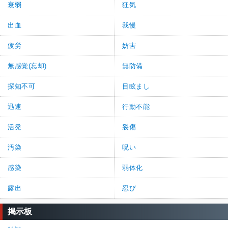
衰弱
狂気
出血
我慢
疲労
妨害
無感覚(忘却)
無防備
探知不可
目眩まし
迅速
行動不能
活発
裂傷
汚染
呪い
感染
弱体化
露出
忍び
掲示板