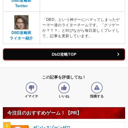
DBD攻略班
Twitter
「DBD」という神ゲーにハマってしまったゲ
ーマー達のライターチームです。「クソゲー
か？？？」と叫びながら毎日楽しくプレイし
DBD攻略班
て、記事も更新しています。
ライター紹介
DbD攻略TOP
この記事を評価してね！
イマイチ
いいね
指摘する
今注目のおすすめゲーム！【PR】
1
ゼンレスゾーンゼロ