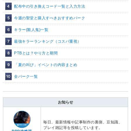
4
配布中の引き換えコード一覧と入力方法
5
今週の聖堂と購入すべきおすすめパーク
6
キラー(殺人鬼)一覧
7
最強キラーランキング（コスパ重視）
8
PTBとは？やり方と期間
9
「夏の叫び」イベントの内容まとめ
10
全パーク一覧
お知らせ
毎日、最新情報や記事制作の裏側、豆知識、
プレイ雑記等を投稿しています。