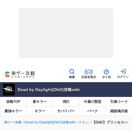
広告非表示
ポイ活
Dead by Daylight(DbD)攻略wiki
攻略TOP
新キラー
消灯
今週の聖堂
引換コード
最強キラー
キラー
サバイバー
パーク
雑談掲示板
神ゲー攻略
Dead by Daylight(DbD)攻略wiki
スキン
【DbD】プリンセスハ