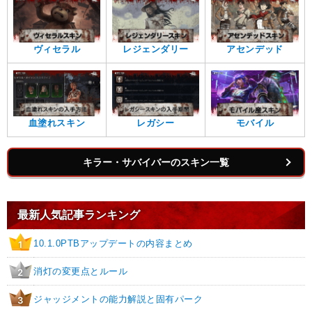
ヴィセラル
レジェンダリー
アセンデッド
血塗れスキン
レガシー
モバイル
キラー・サバイバーのスキン一覧
最新人気記事ランキング
10.1.0PTBアップデートの内容まとめ
1
消灯の変更点とルール
2
ジャッジメントの能力解説と固有パーク
3