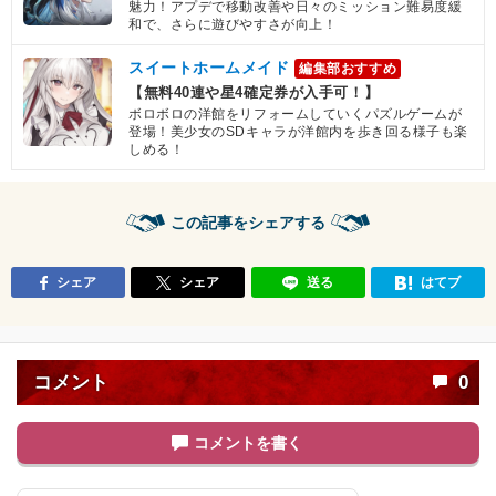
魅力！アプデで移動改善や日々のミッション難易度緩
和で、さらに遊びやすさが向上！
スイートホームメイド
編集部おすすめ
【無料40連や星4確定券が入手可！】
ボロボロの洋館をリフォームしていくパズルゲームが
登場！美少女のSDキャラが洋館内を歩き回る様子も楽
しめる！
この記事をシェアする
シェア
シェア
送る
はてブ
コメント
0
コメントを書く