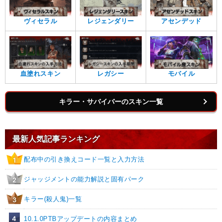
ヴィセラル
レジェンダリー
アセンデッド
血塗れスキン
レガシー
モバイル
キラー・サバイバーのスキン一覧
最新人気記事ランキング
配布中の引き換えコード一覧と入力方法
1
ジャッジメントの能力解説と固有パーク
2
キラー(殺人鬼)一覧
3
4
10.1.0PTBアップデートの内容まとめ