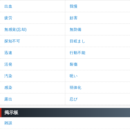
出血
我慢
疲労
妨害
無感覚(忘却)
無防備
探知不可
目眩まし
迅速
行動不能
活発
裂傷
汚染
呪い
感染
弱体化
露出
忍び
掲示板
雑談