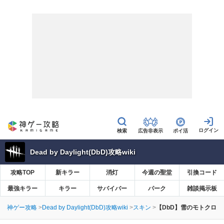
広告非表示
ポイ活
Dead by Daylight(DbD)攻略wiki
攻略TOP
新キラー
消灯
今週の聖堂
引換コード
最強キラー
キラー
サバイバー
パーク
雑談掲示板
神ゲー攻略
Dead by Daylight(DbD)攻略wiki
スキン
【DbD】雪のモトクロ