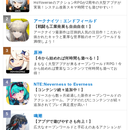
HoYoverseのアクションRPGが2周年の大型アプデが
実装！システム改善スキマ時間でも遊びやすい！
2
アークナイツ：エンドフィールド
【戦闘も工業発展も自由自在！】
アークナイツ最新作は圧倒的人気の注目作！こだわり
抜かれたキャラと重厚な世界観のオープンワールドを
満喫しよう！
3
原神
【今から始めれば何時間も遊べる！】
まもなく大型アプデが来るオープンワールドRPG！今
から始めれば豊富なコンテンツで何時間も遊べてお
得！
4
NTE:Neverness to Everness
【コンテンツ続々追加中！】
リリースから数ヶ月経過した新作オープンワールドの
アクションゲーム。アプデのたびにコンテンツが続々
追加されてプレイ満足度が高い！
5
鳴潮
【アプデで遊びやすさも向上！】
広大なオープンワールドと手応えのあるアクションが