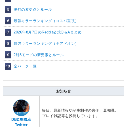
5
消灯の変更点とルール
6
最強キラーランキング（コスパ重視）
7
2026年8月7日のReddit公式Q＆Aまとめ
8
最強キラーランキング（全アドオン）
9
2対8モードの新要素とルール
10
全パーク一覧
お知らせ
毎日、最新情報や記事制作の裏側、豆知識、
プレイ雑記等を投稿しています。
DBD攻略班
Twitter