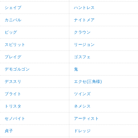
シェイプ
ハントレス
カニバル
ナイトメア
ピッグ
クラウン
スピリット
リージョン
プレイグ
ゴスフェ
デモゴルゴン
鬼
デススリ
エクセ(三角様)
ブライト
ツインズ
トリスタ
ネメシス
セノバイト
アーティスト
貞子
ドレッジ