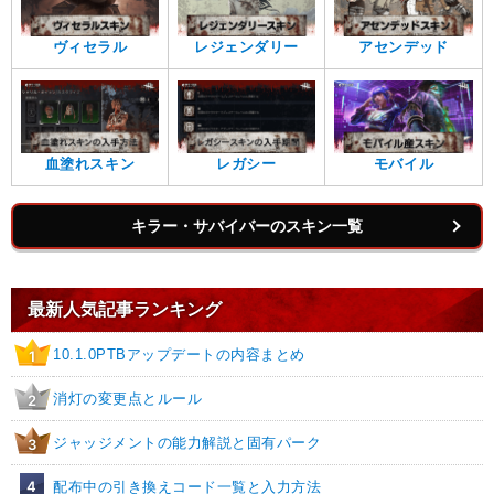
ヴィセラル
レジェンダリー
アセンデッド
血塗れスキン
レガシー
モバイル
キラー・サバイバーのスキン一覧
最新人気記事ランキング
10.1.0PTBアップデートの内容まとめ
1
消灯の変更点とルール
2
ジャッジメントの能力解説と固有パーク
3
4
配布中の引き換えコード一覧と入力方法