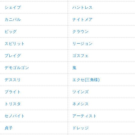
シェイプ
ハントレス
カニバル
ナイトメア
ピッグ
クラウン
スピリット
リージョン
プレイグ
ゴスフェ
デモゴルゴン
鬼
デススリ
エクセ(三角様)
ブライト
ツインズ
トリスタ
ネメシス
セノバイト
アーティスト
貞子
ドレッジ