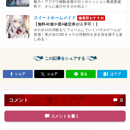
魅力！アプデで移動改善や日々のミッション難易度緩
和で、さらに遊びやすさが向上！
スイートホームメイド
編集部おすすめ
【無料40連や星4確定券が入手可！】
ボロボロの洋館をリフォームしていくパズルゲームが
登場！美少女のSDキャラが洋館内を歩き回る様子も楽
しめる！
この記事をシェアする
シェア
シェア
送る
はてブ
コメント
0
コメントを書く