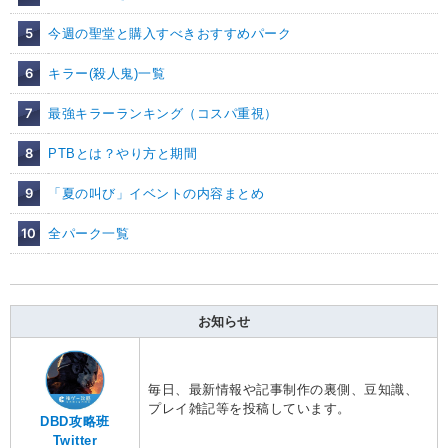
5
今週の聖堂と購入すべきおすすめパーク
6
キラー(殺人鬼)一覧
7
最強キラーランキング（コスパ重視）
8
PTBとは？やり方と期間
9
「夏の叫び」イベントの内容まとめ
10
全パーク一覧
お知らせ
毎日、最新情報や記事制作の裏側、豆知識、
プレイ雑記等を投稿しています。
DBD攻略班
Twitter