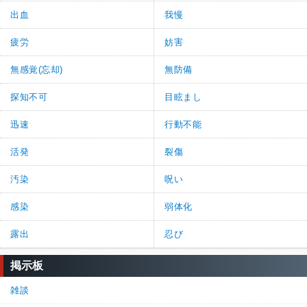
出血
我慢
疲労
妨害
無感覚(忘却)
無防備
探知不可
目眩まし
迅速
行動不能
活発
裂傷
汚染
呪い
感染
弱体化
露出
忍び
掲示板
雑談