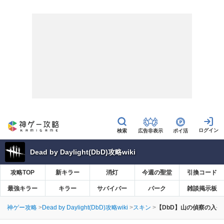
広告非表示
ポイ活
Dead by Daylight(DbD)攻略wiki
攻略TOP
新キラー
消灯
今週の聖堂
引換コード
最強キラー
キラー
サバイバー
パーク
雑談掲示板
神ゲー攻略
Dead by Daylight(DbD)攻略wiki
スキン
【DbD】山の偵察の入手