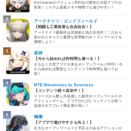
HoYoverseのアクションRPGが2周年の大型アプデが
実装！システム改善スキマ時間でも遊びやすい！
2
アークナイツ：エンドフィールド
【戦闘も工業発展も自由自在！】
アークナイツ最新作は圧倒的人気の注目作！こだわり
抜かれたキャラと重厚な世界観のオープンワールドを
満喫しよう！
3
原神
【今から始めれば何時間も遊べる！】
まもなく大型アプデが来るオープンワールドRPG！今
から始めれば豊富なコンテンツで何時間も遊べてお
得！
4
NTE:Neverness to Everness
【コンテンツ続々追加中！】
リリースから数ヶ月経過した新作オープンワールドの
アクションゲーム。アプデのたびにコンテンツが続々
追加されてプレイ満足度が高い！
5
鳴潮
【アプデで遊びやすさも向上！】
広大なオープンワールドと手応えのあるアクションが