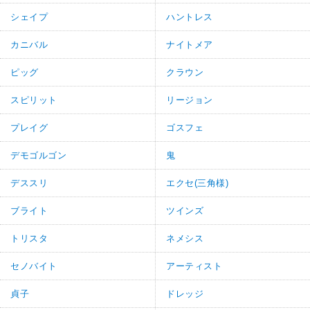
シェイプ
ハントレス
カニバル
ナイトメア
ピッグ
クラウン
スピリット
リージョン
プレイグ
ゴスフェ
デモゴルゴン
鬼
デススリ
エクセ(三角様)
ブライト
ツインズ
トリスタ
ネメシス
セノバイト
アーティスト
貞子
ドレッジ