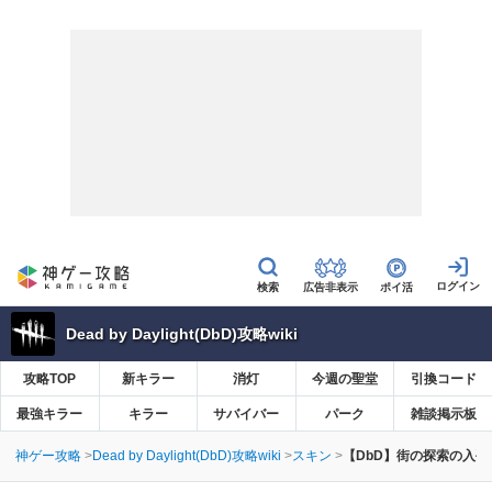
広告非表示
ポイ活
Dead by Daylight(DbD)攻略wiki
攻略TOP
新キラー
消灯
今週の聖堂
引換コード
最強キラー
キラー
サバイバー
パーク
雑談掲示板
神ゲー攻略
Dead by Daylight(DbD)攻略wiki
スキン
【DbD】街の探索の入手