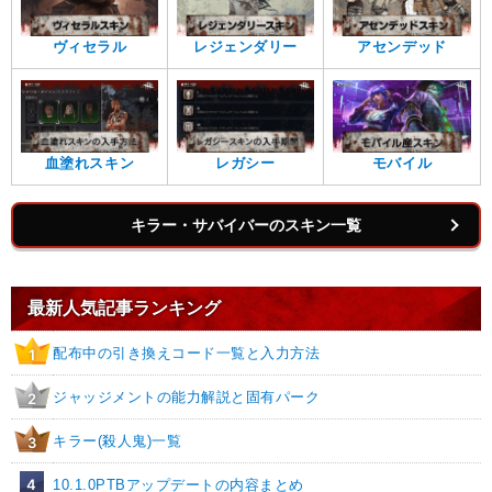
ヴィセラル
レジェンダリー
アセンデッド
血塗れスキン
レガシー
モバイル
キラー・サバイバーのスキン一覧
最新人気記事ランキング
配布中の引き換えコード一覧と入力方法
1
ジャッジメントの能力解説と固有パーク
2
キラー(殺人鬼)一覧
3
4
10.1.0PTBアップデートの内容まとめ