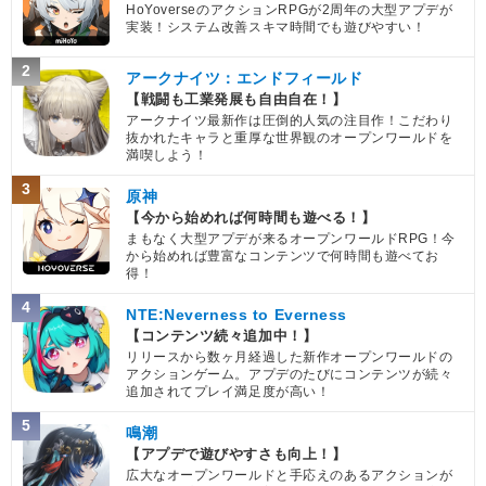
HoYoverseのアクションRPGが2周年の大型アプデが
実装！システム改善スキマ時間でも遊びやすい！
2
アークナイツ：エンドフィールド
【戦闘も工業発展も自由自在！】
アークナイツ最新作は圧倒的人気の注目作！こだわり
抜かれたキャラと重厚な世界観のオープンワールドを
満喫しよう！
3
原神
【今から始めれば何時間も遊べる！】
まもなく大型アプデが来るオープンワールドRPG！今
から始めれば豊富なコンテンツで何時間も遊べてお
得！
4
NTE:Neverness to Everness
【コンテンツ続々追加中！】
リリースから数ヶ月経過した新作オープンワールドの
アクションゲーム。アプデのたびにコンテンツが続々
追加されてプレイ満足度が高い！
5
鳴潮
【アプデで遊びやすさも向上！】
広大なオープンワールドと手応えのあるアクションが