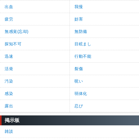
出血
我慢
疲労
妨害
無感覚(忘却)
無防備
探知不可
目眩まし
迅速
行動不能
活発
裂傷
汚染
呪い
感染
弱体化
露出
忍び
掲示板
雑談