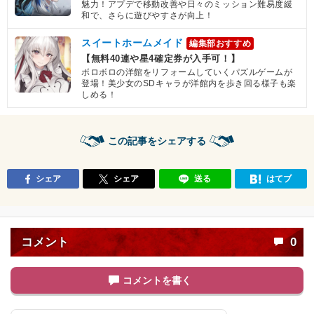
魅力！アプデで移動改善や日々のミッション難易度緩
和で、さらに遊びやすさが向上！
スイートホームメイド
編集部おすすめ
【無料40連や星4確定券が入手可！】
ボロボロの洋館をリフォームしていくパズルゲームが
登場！美少女のSDキャラが洋館内を歩き回る様子も楽
しめる！
この記事をシェアする
シェア
シェア
送る
はてブ
コメント
0
コメントを書く