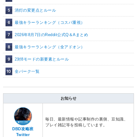
5
消灯の変更点とルール
6
最強キラーランキング（コスパ重視）
7
2026年8月7日のReddit公式Q＆Aまとめ
8
最強キラーランキング（全アドオン）
9
2対8モードの新要素とルール
10
全パーク一覧
お知らせ
毎日、最新情報や記事制作の裏側、豆知識、
プレイ雑記等を投稿しています。
DBD攻略班
Twitter