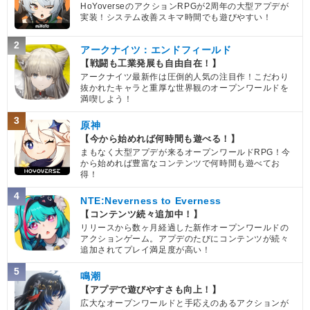
HoYoverseのアクションRPGが2周年の大型アプデが
実装！システム改善スキマ時間でも遊びやすい！
2
アークナイツ：エンドフィールド
【戦闘も工業発展も自由自在！】
アークナイツ最新作は圧倒的人気の注目作！こだわり
抜かれたキャラと重厚な世界観のオープンワールドを
満喫しよう！
3
原神
【今から始めれば何時間も遊べる！】
まもなく大型アプデが来るオープンワールドRPG！今
から始めれば豊富なコンテンツで何時間も遊べてお
得！
4
NTE:Neverness to Everness
【コンテンツ続々追加中！】
リリースから数ヶ月経過した新作オープンワールドの
アクションゲーム。アプデのたびにコンテンツが続々
追加されてプレイ満足度が高い！
5
鳴潮
【アプデで遊びやすさも向上！】
広大なオープンワールドと手応えのあるアクションが