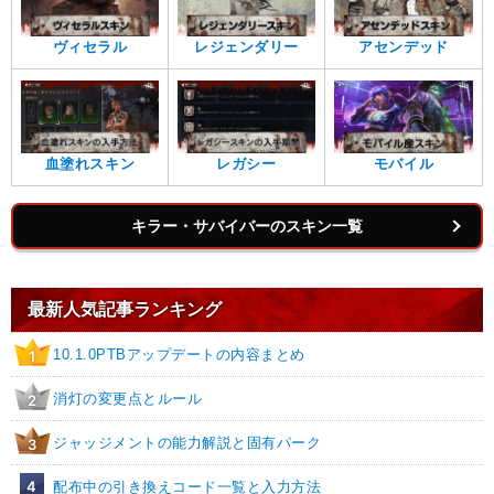
ヴィセラル
レジェンダリー
アセンデッド
血塗れスキン
レガシー
モバイル
キラー・サバイバーのスキン一覧
最新人気記事ランキング
10.1.0PTBアップデートの内容まとめ
1
消灯の変更点とルール
2
ジャッジメントの能力解説と固有パーク
3
4
配布中の引き換えコード一覧と入力方法