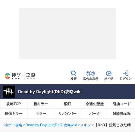
広告非表示
ポイ活
Dead by Daylight(DbD)攻略wiki
攻略TOP
新キラー
消灯
今週の聖堂
引換コード
最強キラー
キラー
サバイバー
パーク
雑談掲示板
神ゲー攻略
Dead by Daylight(DbD)攻略wiki
スキン
【DbD】狂気じみた精