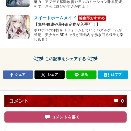
魅力！アプデで移動改善や日々のミッション難易度緩
和で、さらに遊びやすさが向上！
スイートホームメイド
編集部おすすめ
【無料40連や星4確定券が入手可！】
ボロボロの洋館をリフォームしていくパズルゲームが
登場！美少女のSDキャラが洋館内を歩き回る様子も楽
しめる！
この記事をシェアする
シェア
シェア
送る
はてブ
コメント
0
コメントを書く