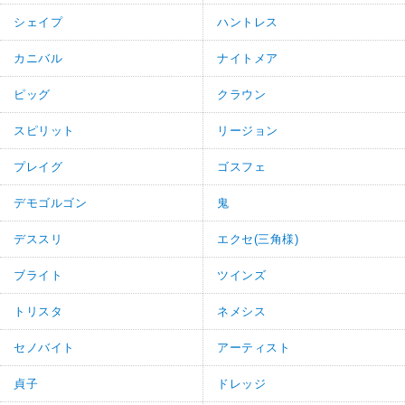
シェイプ
ハントレス
カニバル
ナイトメア
ピッグ
クラウン
スピリット
リージョン
プレイグ
ゴスフェ
デモゴルゴン
鬼
デススリ
エクセ(三角様)
ブライト
ツインズ
トリスタ
ネメシス
セノバイト
アーティスト
貞子
ドレッジ