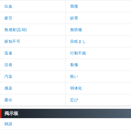
出血
我慢
疲労
妨害
無感覚(忘却)
無防備
探知不可
目眩まし
迅速
行動不能
活発
裂傷
汚染
呪い
感染
弱体化
露出
忍び
掲示板
雑談