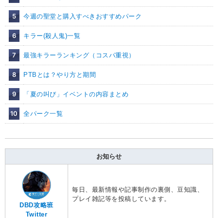
5
今週の聖堂と購入すべきおすすめパーク
6
キラー(殺人鬼)一覧
7
最強キラーランキング（コスパ重視）
8
PTBとは？やり方と期間
9
「夏の叫び」イベントの内容まとめ
10
全パーク一覧
お知らせ
毎日、最新情報や記事制作の裏側、豆知識、
プレイ雑記等を投稿しています。
DBD攻略班
Twitter