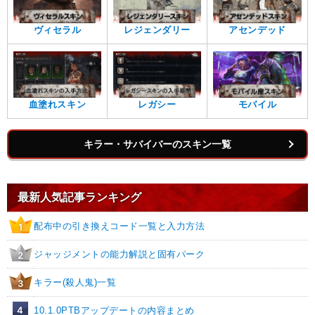
ヴィセラル
レジェンダリー
アセンデッド
血塗れスキン
レガシー
モバイル
キラー・サバイバーのスキン一覧
最新人気記事ランキング
配布中の引き換えコード一覧と入力方法
1
ジャッジメントの能力解説と固有パーク
2
キラー(殺人鬼)一覧
3
4
10.1.0PTBアップデートの内容まとめ