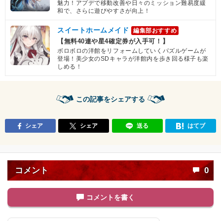
魅力！アプデで移動改善や日々のミッション難易度緩
和で、さらに遊びやすさが向上！
スイートホームメイド
編集部おすすめ
【無料40連や星4確定券が入手可！】
ボロボロの洋館をリフォームしていくパズルゲームが
登場！美少女のSDキャラが洋館内を歩き回る様子も楽
しめる！
この記事をシェアする
シェア
シェア
送る
はてブ
コメント
0
コメントを書く