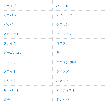
シェイプ
ハントレス
カニバル
ナイトメア
ピッグ
クラウン
スピリット
リージョン
プレイグ
ゴスフェ
デモゴルゴン
鬼
デススリ
エクセ(三角様)
ブライト
ツインズ
トリスタ
ネメシス
セノバイト
アーティスト
貞子
ドレッジ