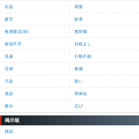
出血
我慢
疲労
妨害
無感覚(忘却)
無防備
探知不可
目眩まし
迅速
行動不能
活発
裂傷
汚染
呪い
感染
弱体化
露出
忍び
掲示板
雑談