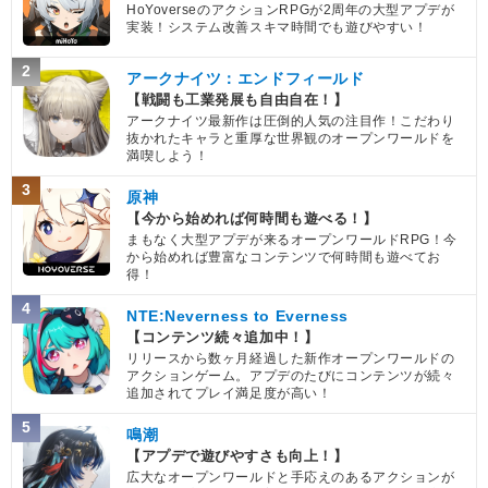
HoYoverseのアクションRPGが2周年の大型アプデが
実装！システム改善スキマ時間でも遊びやすい！
2
アークナイツ：エンドフィールド
【戦闘も工業発展も自由自在！】
アークナイツ最新作は圧倒的人気の注目作！こだわり
抜かれたキャラと重厚な世界観のオープンワールドを
満喫しよう！
3
原神
【今から始めれば何時間も遊べる！】
まもなく大型アプデが来るオープンワールドRPG！今
から始めれば豊富なコンテンツで何時間も遊べてお
得！
4
NTE:Neverness to Everness
【コンテンツ続々追加中！】
リリースから数ヶ月経過した新作オープンワールドの
アクションゲーム。アプデのたびにコンテンツが続々
追加されてプレイ満足度が高い！
5
鳴潮
【アプデで遊びやすさも向上！】
広大なオープンワールドと手応えのあるアクションが