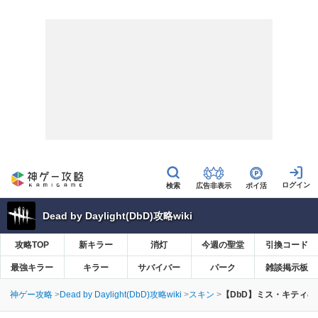
広告非表示
ポイ活
Dead by Daylight(DbD)攻略wiki
攻略TOP
新キラー
消灯
今週の聖堂
引換コード
最強キラー
キラー
サバイバー
パーク
雑談掲示板
神ゲー攻略
Dead by Daylight(DbD)攻略wiki
スキン
【DbD】ミス・キティの