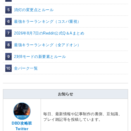
5
消灯の変更点とルール
6
最強キラーランキング（コスパ重視）
7
2026年8月7日のReddit公式Q＆Aまとめ
8
最強キラーランキング（全アドオン）
9
2対8モードの新要素とルール
10
全パーク一覧
お知らせ
毎日、最新情報や記事制作の裏側、豆知識、
プレイ雑記等を投稿しています。
DBD攻略班
Twitter