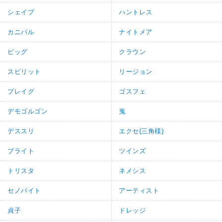
シェイプ
ハントレス
カニバル
ナイトメア
ピッグ
クラウン
スピリット
リージョン
プレイグ
ゴスフェ
デモゴルゴン
鬼
デススリ
エクセ(三角様)
ブライト
ツインズ
トリスタ
ネメシス
セノバイト
アーティスト
貞子
ドレッジ