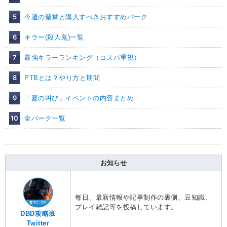
5
今週の聖堂と購入すべきおすすめパーク
6
キラー(殺人鬼)一覧
7
最強キラーランキング（コスパ重視）
8
PTBとは？やり方と期間
9
「夏の叫び」イベントの内容まとめ
10
全パーク一覧
お知らせ
毎日、最新情報や記事制作の裏側、豆知識、
プレイ雑記等を投稿しています。
DBD攻略班
Twitter