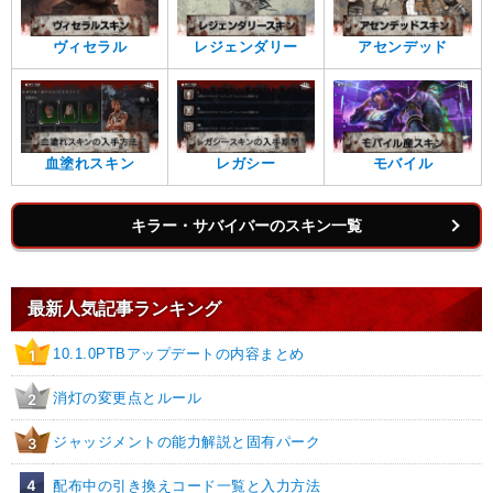
ヴィセラル
レジェンダリー
アセンデッド
血塗れスキン
レガシー
モバイル
キラー・サバイバーのスキン一覧
最新人気記事ランキング
10.1.0PTBアップデートの内容まとめ
1
消灯の変更点とルール
2
ジャッジメントの能力解説と固有パーク
3
4
配布中の引き換えコード一覧と入力方法