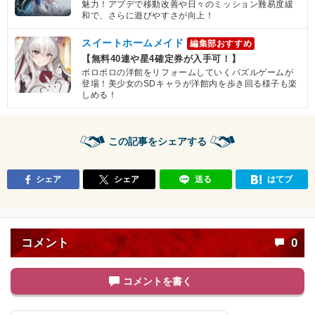
魅力！アプデで移動改善や日々のミッション難易度緩
和で、さらに遊びやすさが向上！
スイートホームメイド
編集部おすすめ
【無料40連や星4確定券が入手可！】
ボロボロの洋館をリフォームしていくパズルゲームが
登場！美少女のSDキャラが洋館内を歩き回る様子も楽
しめる！
この記事をシェアする
シェア
シェア
送る
はてブ
コメント
0
コメントを書く