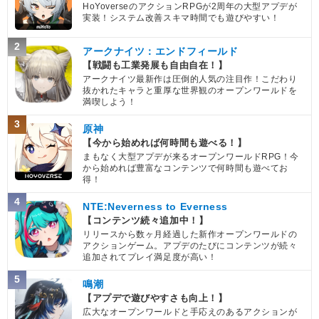
HoYoverseのアクションRPGが2周年の大型アプデが
実装！システム改善スキマ時間でも遊びやすい！
2
アークナイツ：エンドフィールド
【戦闘も工業発展も自由自在！】
アークナイツ最新作は圧倒的人気の注目作！こだわり
抜かれたキャラと重厚な世界観のオープンワールドを
満喫しよう！
3
原神
【今から始めれば何時間も遊べる！】
まもなく大型アプデが来るオープンワールドRPG！今
から始めれば豊富なコンテンツで何時間も遊べてお
得！
4
NTE:Neverness to Everness
【コンテンツ続々追加中！】
リリースから数ヶ月経過した新作オープンワールドの
アクションゲーム。アプデのたびにコンテンツが続々
追加されてプレイ満足度が高い！
5
鳴潮
【アプデで遊びやすさも向上！】
広大なオープンワールドと手応えのあるアクションが