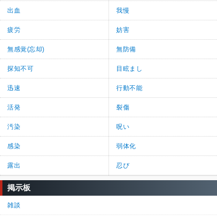
出血
我慢
疲労
妨害
無感覚(忘却)
無防備
探知不可
目眩まし
迅速
行動不能
活発
裂傷
汚染
呪い
感染
弱体化
露出
忍び
掲示板
雑談