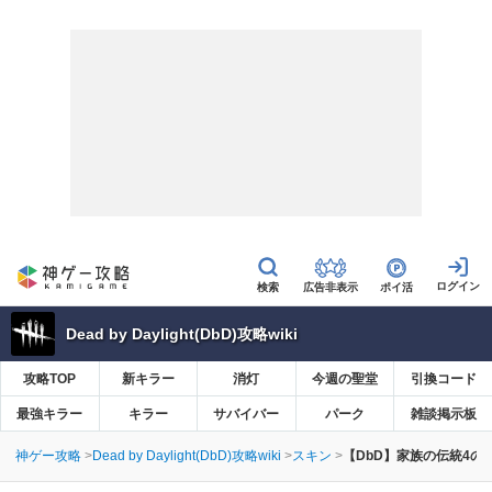
広告非表示
ポイ活
Dead by Daylight(DbD)攻略wiki
攻略TOP
新キラー
消灯
今週の聖堂
引換コード
最強キラー
キラー
サバイバー
パーク
雑談掲示板
神ゲー攻略
Dead by Daylight(DbD)攻略wiki
スキン
【DbD】家族の伝統4の