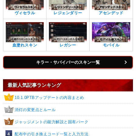
ヴィセラル
レジェンダリー
アセンデッド
血塗れスキン
レガシー
モバイル
キラー・サバイバーのスキン一覧
最新人気記事ランキング
10.1.0PTBアップデートの内容まとめ
1
消灯の変更点とルール
2
ジャッジメントの能力解説と固有パーク
3
4
配布中の引き換えコード一覧と入力方法