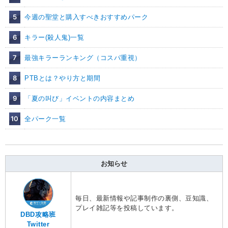
5
今週の聖堂と購入すべきおすすめパーク
6
キラー(殺人鬼)一覧
7
最強キラーランキング（コスパ重視）
8
PTBとは？やり方と期間
9
「夏の叫び」イベントの内容まとめ
10
全パーク一覧
お知らせ
毎日、最新情報や記事制作の裏側、豆知識、
プレイ雑記等を投稿しています。
DBD攻略班
Twitter