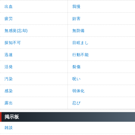
出血
我慢
疲労
妨害
無感覚(忘却)
無防備
探知不可
目眩まし
迅速
行動不能
活発
裂傷
汚染
呪い
感染
弱体化
露出
忍び
掲示板
雑談