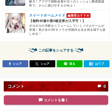
魅力！アプデで移動改善や日々のミッション難易度緩
和で、さらに遊びやすさが向上！
スイートホームメイド
編集部おすすめ
【無料40連や星4確定券が入手可！】
ボロボロの洋館をリフォームしていくパズルゲームが
登場！美少女のSDキャラが洋館内を歩き回る様子も楽
しめる！
この記事をシェアする
シェア
シェア
送る
はてブ
コメント
0
コメントを書く