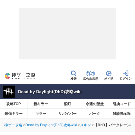
広告非表示
ポイ活
Dead by Daylight(DbD)攻略wiki
攻略TOP
新キラー
消灯
今週の聖堂
引換コード
最強キラー
キラー
サバイバー
パーク
雑談掲示板
神ゲー攻略
Dead by Daylight(DbD)攻略wiki
スキン
【DbD】パークレーン