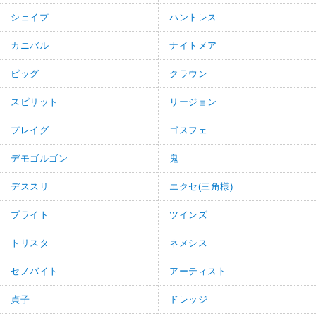
シェイプ
ハントレス
カニバル
ナイトメア
ピッグ
クラウン
スピリット
リージョン
プレイグ
ゴスフェ
デモゴルゴン
鬼
デススリ
エクセ(三角様)
ブライト
ツインズ
トリスタ
ネメシス
セノバイト
アーティスト
貞子
ドレッジ