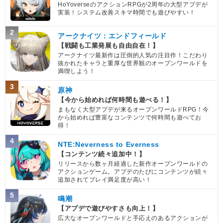
HoYoverseのアクションRPGが2周年の大型アプデが
実装！システム改善スキマ時間でも遊びやすい！
2
アークナイツ：エンドフィールド
【戦闘も工業発展も自由自在！】
アークナイツ最新作は圧倒的人気の注目作！こだわり
抜かれたキャラと重厚な世界観のオープンワールドを
満喫しよう！
3
原神
【今から始めれば何時間も遊べる！】
まもなく大型アプデが来るオープンワールドRPG！今
から始めれば豊富なコンテンツで何時間も遊べてお
得！
4
NTE:Neverness to Everness
【コンテンツ続々追加中！】
リリースから数ヶ月経過した新作オープンワールドの
アクションゲーム。アプデのたびにコンテンツが続々
追加されてプレイ満足度が高い！
5
鳴潮
【アプデで遊びやすさも向上！】
広大なオープンワールドと手応えのあるアクションが