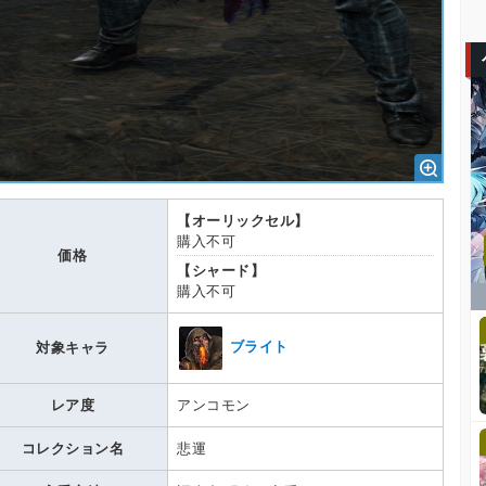
【オーリックセル】
購入不可
価格
【シャード】
購入不可
ブライト
対象キャラ
レア度
アンコモン
コレクション名
悲運