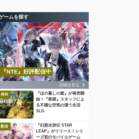
ゲームを探す
『NTE』好評配信中
詳細を見る
『ほの暮しの庭』が発売開
発売
始！『夜廻』スタッフによ
る不穏な空気の漂う生活
SLG
『幻想水滸伝 STAR
配信
LEAP』がリリース！シリ
ーズ初のモバイルゲーム