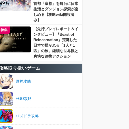
首都「亰都」を舞台に日常
生活とダンジョン探索が楽
しめる【攻略wiki開設済
み】
【先行プレイレポート＆イ
特集
ンタビュー】『Beast of
Reincarnation』荒廃した
日本で描かれる「1人と1
匹」の旅。繊細な世界観と
爽快な連携アクション
攻略取り扱いゲーム
原神攻略
FGO攻略
パズドラ攻略