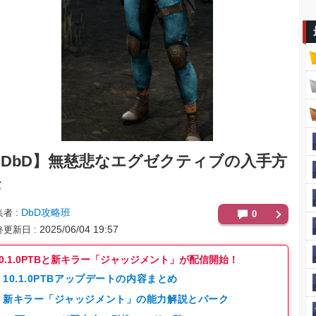
DbD】
無慈悲なエグゼクティブの入手方
法
DbD攻略班
集者
0
2025/06/04 19:57
終更新日
10.1.0PTBと新キラー「ジャッジメント」が配信開始！
10.1.0PTBアップデートの内容まとめ
新キラー「ジャッジメント」の能力解説とパーク