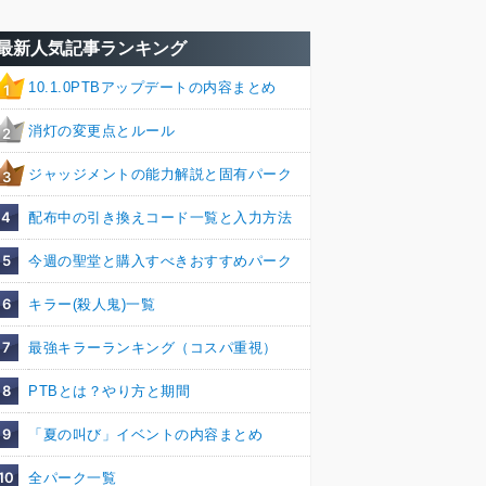
最新人気記事ランキング
10.1.0PTBアップデートの内容まとめ
1
消灯の変更点とルール
2
ジャッジメントの能力解説と固有パーク
3
4
配布中の引き換えコード一覧と入力方法
5
今週の聖堂と購入すべきおすすめパーク
6
キラー(殺人鬼)一覧
7
最強キラーランキング（コスパ重視）
8
PTBとは？やり方と期間
9
「夏の叫び」イベントの内容まとめ
10
全パーク一覧