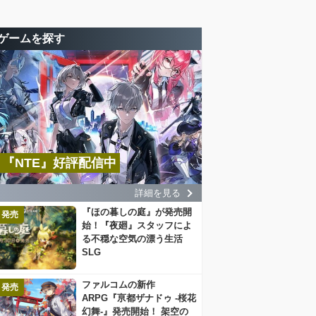
ゲームを探す
『NTE』好評配信中
詳細を見る
『ほの暮しの庭』が発売開
発売
始！『夜廻』スタッフによ
る不穏な空気の漂う生活
SLG
ファルコムの新作
発売
ARPG『亰都ザナドゥ -桜花
幻舞-』発売開始！ 架空の