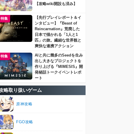
【攻略wiki開設も済み】
【先行プレイレポート＆イ
特集
ンタビュー】『Beast of
Reincarnation』荒廃した
日本で描かれる「1人と1
匹」の旅。繊細な世界観と
爽快な連携アクション
AIと共に幾多のSeedを生み
特集
出し大きなプロジェクトを
作り上げる『MIMESIS』開
発秘話トークイベントレポ
ート
攻略取り扱いゲーム
原神攻略
FGO攻略