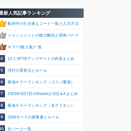
最新人気記事ランキング
配布中の引き換えコード一覧と入力方法
1
ジャッジメントの能力解説と固有パーク
2
キラー(殺人鬼)一覧
3
4
10.1.0PTBアップデートの内容まとめ
5
消灯の変更点とルール
6
最強キラーランキング（コスパ重視）
7
2026年8月7日のReddit公式Q＆Aまとめ
8
最強キラーランキング（全アドオン）
9
2対8モードの新要素とルール
10
全パーク一覧