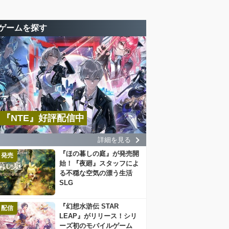
ゲームを探す
『NTE』好評配信中
詳細を見る
『ほの暮しの庭』が発売開
発売
始！『夜廻』スタッフによ
る不穏な空気の漂う生活
SLG
『幻想水滸伝 STAR
配信
LEAP』がリリース！シリ
ーズ初のモバイルゲーム