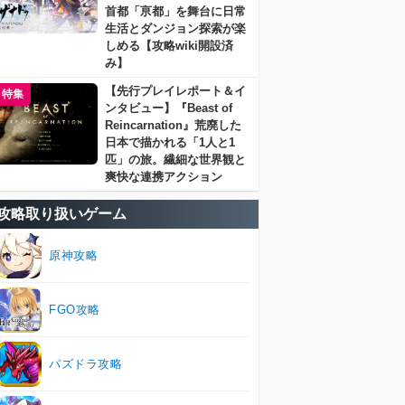
首都「亰都」を舞台に日常
生活とダンジョン探索が楽
しめる【攻略wiki開設済
み】
【先行プレイレポート＆イ
特集
ンタビュー】『Beast of
Reincarnation』荒廃した
日本で描かれる「1人と1
匹」の旅。繊細な世界観と
爽快な連携アクション
攻略取り扱いゲーム
原神攻略
FGO攻略
パズドラ攻略