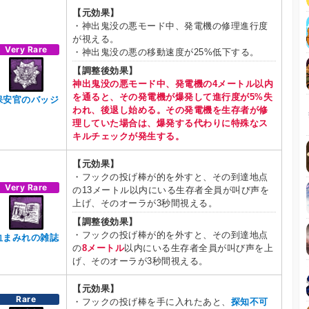
【元効果】
・神出鬼没の悪モード中、発電機の修理進行度
が視える。
Very Rare
・神出鬼没の悪の移動速度が25%低下する。
【調整後効果】
神出鬼没の悪モード中、発電機の4メートル以内
を通ると、その発電機が爆発して進行度が5%失
保安官のバッジ
われ、後退し始める。その発電機を生存者が修
理していた場合は、爆発する代わりに特殊なス
キルチェックが発生する。
【元効果】
・フックの投げ棒が的を外すと、その到達地点
Very Rare
の13メートル以内にいる生存者全員が叫び声を
上げ、そのオーラが3秒間視える。
【調整後効果】
・フックの投げ棒が的を外すと、その到達地点
血まみれの雑誌
の
8メートル
以内にいる生存者全員が叫び声を上
げ、そのオーラが3秒間視える。
【元効果】
Rare
・フックの投げ棒を手に入れたあと、
探知不可