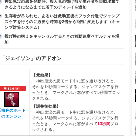
神出鬼没の悪を発動時、殺人鬼の抜け殻が生存者を自動攻撃で
きるようになるまでに若干のディレイを追加
生存者が吊られた、あるいは救助直後のフック付近でジャンプ
スケアを行うのに必要な時間を2倍から3倍に変更します（キャ
ンプ対策システム）
投げ棒の構えをキャンセルするときの移動速度ペナルティを増
加
「ジェイソン」のアドオン
【元効果】
・神出鬼没の悪モード中に窓を通り抜けると、
それを13秒間マークする。ジャンプスケアを行
Visceral
ったとき、マークされた窓がすべて5秒間ブロッ
クされる。
【調整後効果】
玉虫色のボート
・神出鬼没の悪モード中に窓を通り抜けると、
のエンジン
それを13秒間マークする。ジャンプスケアを行
ったとき、マークされた窓がすべて
13秒間
ブロ
ックされる。