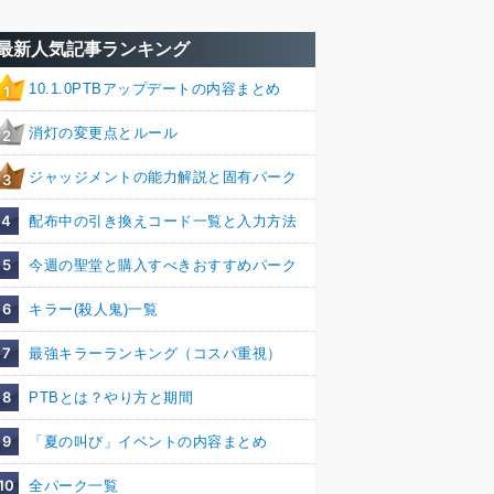
最新人気記事ランキング
10.1.0PTBアップデートの内容まとめ
1
消灯の変更点とルール
2
ジャッジメントの能力解説と固有パーク
3
4
配布中の引き換えコード一覧と入力方法
5
今週の聖堂と購入すべきおすすめパーク
6
キラー(殺人鬼)一覧
7
最強キラーランキング（コスパ重視）
8
PTBとは？やり方と期間
9
「夏の叫び」イベントの内容まとめ
10
全パーク一覧