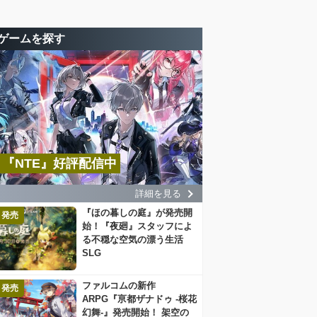
ゲームを探す
『NTE』好評配信中
詳細を見る
『ほの暮しの庭』が発売開
発売
始！『夜廻』スタッフによ
る不穏な空気の漂う生活
SLG
ファルコムの新作
発売
ARPG『亰都ザナドゥ -桜花
幻舞-』発売開始！ 架空の