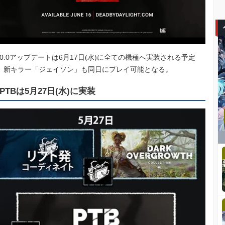
0.0.0アップデートは6月17日(水)に全ての機種へ実装される予定
。新キラー「ジェイソン」も同日にプレイ可能となる。
PTBは5月27日(水)に実装